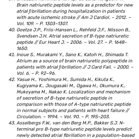
Brain natriuretic peptide levels as a predictor for new
atrial ﬁbrillation during hospitalization in patients
with acute ischemic stroke // Am J Cardiol. – 2012. –
Vol. 109. – P. 1303–1307.
Goetze J.P., Friis-Hansen L., Rehfeld J.F., Nilsson B.,
Svendsen J.H. Atrial secretion of B-type natriuretic
peptide // Eur Heart J. – 2006. – Vol. 27. – P. 1648–
1650.
Inoue S., Murakami Y., Sano K., Katoh H., Shimada T.
Atrium as a source of brain natriuretic polypeptide in
patients with atrial ﬁbrillation // J Card Fail. – 2000. –
Vol. 6. – P. 92–96.
Yasue H., Yoshimura M., Sumida H., Kikuta K.,
Kugiyama K., Jougasaki M., Ogawa H., Okumura K.,
Mukoyama M., Nakao K. Localization and mechanism
of secretion of B-type natriuretic peptide in
comparison with those of A-type natriuretic peptide
in normal subjects and patients with heart failure //
Circulation. – 1994. – Vol. 90. – P. 195–203.
Asselbergs F.W., van den Berg M.P., Bakker S.J. N-
terminal pro B-type natriuretic peptide levels predict
newly detected atrial fibrillation in a population-based