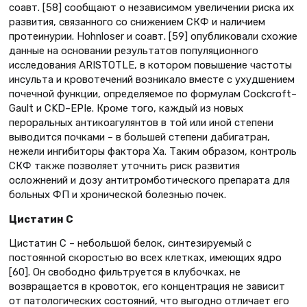
соавт. [58] сообщают о независимом увеличении риска их
развития, связанного со снижением СКФ и наличием
протеинурии. Hohnloser и соавт. [59] опубликовали схожие
данные на основании результатов популяционного
исследования ARISTOTLE, в котором повышение частоты
инсульта и кровотечений возникало вместе с ухудшением
почечной функции, определяемое по формулам Cockcroft–
Gault и CKD–EPIe. Кроме того, каждый из новых
пероральных антикоагулянтов в той или иной степени
выводится почками – в большей степени дабигатран,
нежели ингибиторы фактора Xa. Таким образом, контроль
СКФ также позволяет уточнить риск развития
осложнений и дозу антитромботического препарата для
больных ФП и хронической болезнью почек.
Цистатин С
Цистатин С – небольшой белок, синтезируемый с
постоянной скоростью во всех клетках, имеющих ядро
[60]. Он свободно фильтруется в клубочках, не
возвращается в кровоток, его концентрация не зависит
от патологических состояний, что выгодно отличает его