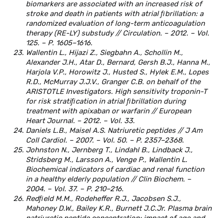
biomarkers are associated with an increased risk of
stroke and death in patients with atrial ﬁbrillation: a
randomized evaluation of long-term anticoagulation
therapy (RE-LY) substudy // Circulation. – 2012. – Vol.
125. – P. 1605–1616.
Wallentin L., Hijazi Z., Siegbahn A., Schollin M.,
Alexander J.H., Atar D., Bernard, Gersh B.J., Hanna M.,
Harjola V.P., Horowitz J., Husted S., Hylek E.M., Lopes
R.D., McMurray J.J.V., Granger C.B. on behalf of the
ARISTOTLE Investigators. High sensitivity troponin-T
for risk stratiﬁcation in atrial ﬁbrillation during
treatment with apixaban or warfarin // European
Heart Journal. – 2012. – Vol. 33.
Daniels L.B., Maisel A.S. Natriuretic peptides // J Am
Coll Cardiol. – 2007. – Vol. 50. – P. 2357–2368.
Johnston N., Jernberg T., Lindahl B., Lindback J.,
Stridsberg M., Larsson A., Venge P., Wallentin L.
Biochemical indicators of cardiac and renal function
in a healthy elderly population // Clin Biochem. –
2004. – Vol. 37. – P. 210–216.
Redﬁeld M.M., Rodeheffer R.J., Jacobsen S.J.,
Mahoney D.W., Bailey K.R., Burnett J.C.Jr. Plasma brain
natriuretic peptide concentration: impact of age and