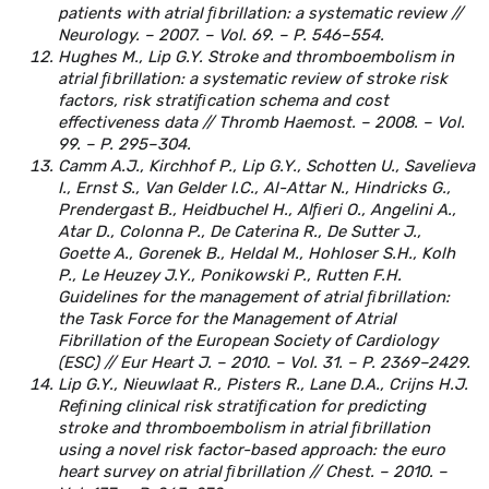
patients with atrial ﬁbrillation: a systematic review //
Neurology. – 2007. – Vol. 69. – P. 546–554.
Hughes M., Lip G.Y. Stroke and thromboembolism in
atrial ﬁbrillation: a systematic review of stroke risk
factors, risk stratiﬁcation schema and cost
effectiveness data // Thromb Haemost. – 2008. – Vol.
99. – P. 295–304.
Camm A.J., Kirchhof P., Lip G.Y., Schotten U., Savelieva
I., Ernst S., Van Gelder I.C., Al-Attar N., Hindricks G.,
Prendergast B., Heidbuchel H., Alﬁeri O., Angelini A.,
Atar D., Colonna P., De Caterina R., De Sutter J.,
Goette A., Gorenek B., Heldal M., Hohloser S.H., Kolh
P., Le Heuzey J.Y., Ponikowski P., Rutten F.H.
Guidelines for the management of atrial ﬁbrillation:
the Task Force for the Management of Atrial
Fibrillation of the European Society of Cardiology
(ESC) // Eur Heart J. – 2010. – Vol. 31. – P. 2369–2429.
Lip G.Y., Nieuwlaat R., Pisters R., Lane D.A., Crijns H.J.
Reﬁning clinical risk stratiﬁcation for predicting
stroke and thromboembolism in atrial ﬁbrillation
using a novel risk factor-based approach: the euro
heart survey on atrial ﬁbrillation // Chest. – 2010. –