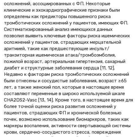
осложнений, ассоциированных с ФП. Некоторые
клинические и эхокардиографические признаки были
определены как предикторы повышенного риска
тромботических осложнений у пациентов, имеющих ФП.
Систематизированный анализ имеющихся данных
позволил выявить ключевые факторы риска ишемических
осложнений у пациентов, страдающих мерцательной
аритмией, такие как предшествующие инсульт/
транзиторная ишемическая атака/тромбоэмболия,
пожилой возраст, артериальная гипертензия, сахарный
диабет и структурные заболевания сердца [11, 12].
Недавно к факторам риска тромботических осложнений
были отнесены и сосудистые заболевания, возраст ≥65
лет, а также женский пол, которые в настоящее время
составляют переменные в широко используемой шкале
CHA2DS2-Vasc [13, 14]. Кроме того, в настоящее время для
более точной оценки риска развития осложнений у
пациентов, страдающих ФП и хронической болезнью
почек, возможно использование биомаркеров, таких как
маркеры воспаления, активности свертывающей системы
крови, сердечно-сосудистого стресса, повреждения