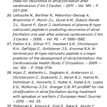
index for recurrence of atrial ﬁbrillation after
cardioversion // Int J Cardiol. – 2011. – Vol. 149. – P.
257–259.
Lellouche N., Berthier R., Mekontso-Dessap A.,
Braconnier F., Monin J.L., Duval A.M., Dubois-Rande
J.L., Gueret P., Garot J. Usefulness of plasma B-type
natriuretic peptide in predicting recurrence of atrial
ﬁbrillation one year after external cardioversion // Am
J Cardiol. – 2005. – Vol. 95. – P. 1380–1382.
Patton K.K., Ellinor P.T., Heckbert S.R., Christenson
R.H., DeFilippi C., Gottdiener J.S., Kronmal R.A. N-
terminal pro-B-type natriuretic peptide is a major
predictor of the development of atrial ﬁbrillation: the
Cardiovascular Health Study // Circulation. – 2009. –
Vol. 120. – P. 1768–1774.
Hijazi Z., Wallentin L., Siegbahn A., Andersson U.,
Christersson C., Ezekowitz J., Gersh B.J., Hanna M.,
Hohnloser S., Horowitz J., Huber K., Hylek E.H., Lopes
E.D., McMurray J.J.V., Granger C.B. NT-proBNP for risk
stratiﬁcation in atrial ﬁbrillation during treatment
with apixaban or warfarin // European Heart Journal.
– 2012. – Vol. 33.
Shibazaki K., Kimura K., Fujii S., Sakai K., Iguchi Y.