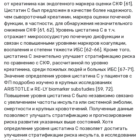
от креатинина как эндогенного маркера оценки СКФ [61].
Цистатин С был предложен в качестве более надежного,
чем сывороточный креатинин, маркера оценки почечной
функции, в частности, для обнаружения незначительного
снижения СКФ [61, 62]. Уровень цистатина С в т.ч.
отражает микрососудистую почечную дисфункции и
связан с повышенными уровнями маркеров коагуляции,
воспаления и степени тяжести ИБС [62–66]. Кроме того,
цистатина C значительно улучшает стратификацию риска
по сравнению с СКФ, рассчитанной по уровню
креатинина, среди пожилых людей и больных ИБС [67–71].
Значение определения уровня цистатина С у пациентов с
ФП подробно изучено в крупных исследованиях
ARISTOTLE и RE-LY biomarker substudies [59, 72].
Повышение уровня цистатина C было независимо связано
с увеличением частоты инсульта или системной эмболии,
смертности и крупных кровотечений. Полученные данные
позволяют улучшать стратификацию и прогнозирование
риска развития указанных выше состояний. Хотя
определение уровня цистатина C позволяет достигать
улучшения стратификации риска инсульта, в исследовании