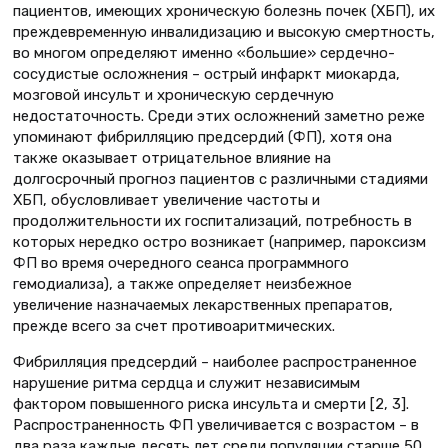
пациентов, имеющих хроническую болезнь почек (ХБП), их
преждевременную инвалидизацию и высокую смертность,
во многом определяют именно «большие» сердечно-
сосудистые осложнения – острый инфаркт миокарда,
мозговой инсульт и хроническую сердечную
недостаточность. Среди этих осложнений заметно реже
упоминают фибрилляцию предсердий (ФП), хотя она
также оказывает отрицательное влияние на
долгосрочный прогноз пациентов с различными стадиями
ХБП, обусловливает увеличение частоты и
продолжительности их госпитализаций, потребность в
которых нередко остро возникает (например, пароксизм
ФП во время очередного сеанса программного
гемодиализа), а также определяет неизбежное
увеличение назначаемых лекарственных препаратов,
прежде всего за счет противоаритмических.
Фибрилляция предсердий – наиболее распространенное
нарушение ритма сердца и служит независимым
фактором повышенного риска инсульта и смерти [2, 3].
Распространенность ФП увеличивается с возрастом – в
два раза каждые десять лет среди популяции старше 50