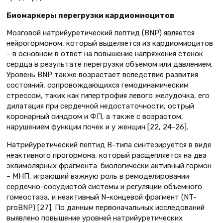
Биомаркеры перегрузки кардиомиоцитов
Мозговой натрийуретический пептид (BNP) является
нейрогормоном, который выделяется из кардиомиоцитов
– в основном в ответ на повышение напряжения стенок
сердца в результате перегрузки объемом или давлением.
Уровень BNP также возрастает вследствие развития
состояний, сопровождающихся гемодинамическим
стрессом, таких как гипертрофия левого желудочка, его
дилатация при сердечной недостаточности, острый
коронарный синдром и ФП, а также с возрастом,
нарушением функции почек и у женщин [22, 24–26].
Натрийуретический пептид B-типа синтезируется в виде
неактивного прогормона, который расщепляется на два
эквимолярных фрагмента: биологически активный гормон
– МНП, играющий важную роль в ремоделировании
сердечно-сосудистой системы и регуляции объемного
гомеостаза, и неактивный N-концевой фрагмент (NT-
proBNP) [27]. По данным первоначальных исследований
выявлено повышение уровней натрийуретических