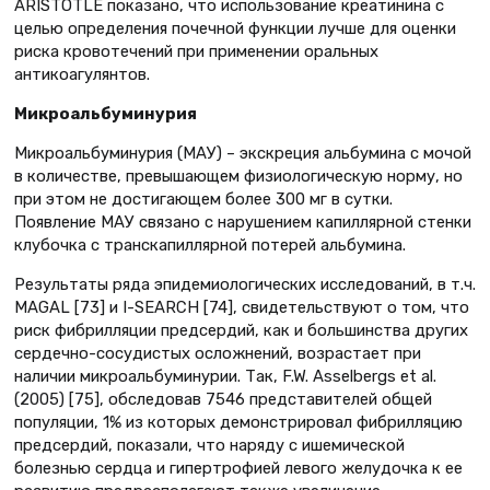
ARISTOTLE показано, что использование креатинина с
целью определения почечной функции лучше для оценки
риска кровотечений при применении оральных
антикоагулянтов.
Микроальбуминурия
Микроальбуминурия (МАУ) – экскреция альбумина с мочой
в количестве, превышающем физиологическую норму, но
при этом не достигающем более 300 мг в сутки.
Появление МАУ связано с нарушением капиллярной стенки
клубочка с транскапиллярной потерей альбумина.
Результаты ряда эпидемиологических исследований, в т.ч.
MAGAL [73] и I-SEARCH [74], свидетельствуют о том, что
риск фибрилляции предсердий, как и большинства других
сердечно-сосудистых осложнений, возрастает при
наличии микроальбуминурии. Так, F.W. Asselbergs et al.
(2005) [75], обследовав 7546 представителей общей
популяции, 1% из которых демонстрировал фибрилляцию
предсердий, показали, что наряду с ишемической
болезнью сердца и гипертрофией левого желудочка к ее