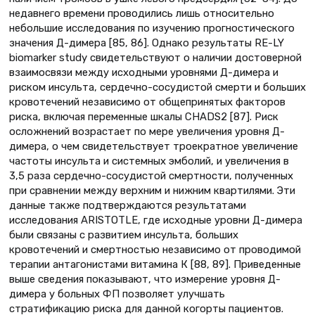
недавнего времени проводились лишь относительно
небольшие исследования по изучению прогностического
значения Д-димера [85, 86]. Однако результаты RE-LY
biomarker study свидетельствуют о наличии достоверной
взаимосвязи между исходными уровнями Д-димера и
риском инсульта, сердечно-сосудистой смерти и больших
кровотечений независимо от общепринятых факторов
риска, включая переменные шкалы CHADS2 [87]. Риск
осложнений возрастает по мере увеличения уровня Д-
димера, о чем свидетельствует троекратное увеличение
частоты инсульта и системных эмболий, и увеличения в
3,5 раза сердечно-сосудистой смертности, полученных
при сравнении между верхним и нижним квартилями. Эти
данные также подтверждаются результатами
исследования ARISTOTLE, где исходные уровни Д-димера
были связаны с развитием инсульта, больших
кровотечений и смертностью независимо от проводимой
терапии антагонистами витамина К [88, 89]. Приведенные
выше сведения показывают, что измерение уровня Д-
димера у больных ФП позволяет улучшать
стратификацию риска для данной когорты пациентов.