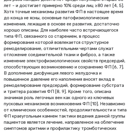
лет – и достигает примерно 10% среди лиц ≥80 лет [4, 5].
Хотя точные механизмы развития ФП в настоящее время
до конца не ясны, основные патофизиологические
изменения, лежащие в основе ее развития, достаточно
хорошо описаны. Для наиболее часто встречающегося
типа ФП, связанного со старением, в процесс
формирования которой вовлекается структурное
ремоделирование, отличительными чертами служат
отложение соединительной ткани и фиброз, а также
изменение электрофизиологических свойств предсердий,
способствующих возникновению и сохранению ФП [6, 7].
В дополнение дисфункция левого желудочка и
повышенное давление его наполнения вносят вклад в
ремоделирование предсердий, формирование субстрата
и триггера развития ФП [8, 9]. Кроме того, описана
значимая роль легочных вен как одного из ключевых
пусковых механизмов возникновения ФП [10]. Независимо
от клинических особенностей, продолжительности и типа
ФП краеугольным камнем тактики ведения данной группы
пациентов является лечение, направленное на облегчение
симптомов аритмии и профилактику тромботических