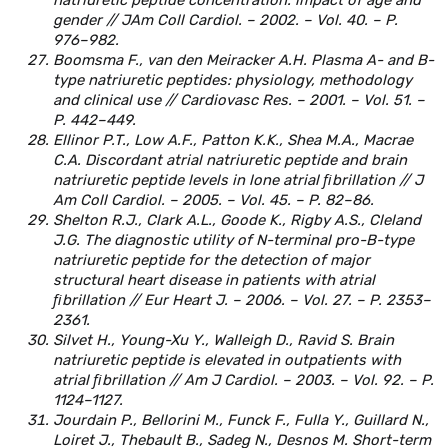
gender // JAm Coll Cardiol. – 2002. – Vol. 40. – P.
976–982.
Boomsma F., van den Meiracker A.H. Plasma A- and B-
type natriuretic peptides: physiology, methodology
and clinical use // Cardiovasc Res. – 2001. – Vol. 51. –
P. 442–449.
Ellinor P.T., Low A.F., Patton K.K., Shea M.A., Macrae
C.A. Discordant atrial natriuretic peptide and brain
natriuretic peptide levels in lone atrial ﬁbrillation // J
Am Coll Cardiol. – 2005. – Vol. 45. – P. 82–86.
Shelton R.J., Clark A.L., Goode K., Rigby A.S., Cleland
J.G. The diagnostic utility of N-terminal pro-B-type
natriuretic peptide for the detection of major
structural heart disease in patients with atrial
ﬁbrillation // Eur Heart J. – 2006. – Vol. 27. – P. 2353–
2361.
Silvet H., Young-Xu Y., Walleigh D., Ravid S. Brain
natriuretic peptide is elevated in outpatients with
atrial ﬁbrillation // Am J Cardiol. – 2003. – Vol. 92. – P.
1124–1127.
Jourdain P., Bellorini M., Funck F., Fulla Y., Guillard N.,
Loiret J., Thebault B., Sadeg N., Desnos M. Short-term