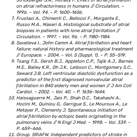
on atrial refractoriness in humans // Circulation. –
1996. – Vol. 94. – P. 1600–1606.
Frustaci A., Chimenti C., Bellocci F., Morgante E.,
Russo M.A., Maseri A. Histological substrate of atrial
biopsies in patients with lone atrial ﬁbrillation //
Circulation. – 1997. – Vol. 96. – P. 1180–1184.
Savelieva I., John Camm A. Atrial ﬁbrillation and heart
failure: natural history and pharmacological treatment
// Europace. – 2004. – Vol. 5 (Suppl. 1). – P. S5–S19.
Tsang T.S., Gersh B.J., Appleton C.P., Tajik A.J., Barnes
M.E., Bailey K.R., Oh J.K., Leibson C., Montgomery S.C.,
Seward J.B. Left ventricular diastolic dysfunction as a
predictor of the ﬁrst diagnosed nonvalvular atrial
ﬁbrillation in 840 elderly men and women // J Am Coll
Cardiol. – 2002. – Vol. 40. – P. 1636–1644.
Haissaguerre M., Jais P., Shah D.C., Takahashi A.,
Hocini M., Quiniou G., Garrigue S., Le Mouroux A., Le
Metayer P., Clementy J. Spontaneous initiation of
atrial ﬁbrillation by ectopic beats originating in the
pulmonary veins // N Engl J Med. – 1998. – Vol. 339. –
P. 659–666.
Group. SRiAFW. Independent predictors of stroke in