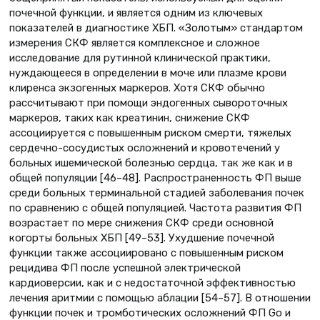
почечной функции, и является одним из ключевых
показателей в диагностике ХБП. «Золотым» стандартом
измерения СКФ является комплексное и сложное
исследование для рутинной клинической практики,
нуждающееся в определении в моче или плазме крови
клиренса экзогенных маркеров. Хотя СКФ обычно
рассчитывают при помощи эндогенных сывороточных
маркеров, таких как креатинин, снижение СКФ
ассоциируется с повышенным риском смерти, тяжелых
сердечно-сосудистых осложнений и кровотечений у
больных ишемической болезнью сердца, так же как и в
общей популяции [46–48]. Распространенность ФП выше
среди больных терминальной стадией заболевания почек
по сравнению с общей популяцией. Частота развития ФП
возрастает по мере снижения СКФ среди основной
когорты больных ХБП [49–53]. Ухудшение почечной
функции также ассоциировано с повышенным риском
рецидива ФП после успешной электрической
кардиоверсии, как и с недостаточной эффективностью
лечения аритмии с помощью аблации [54–57]. В отношении
функции почек и тромботических осложнений ФП Go и