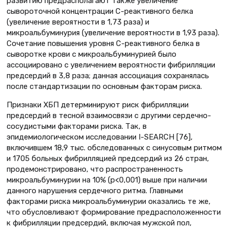
развитию предрасполагают также увеличение
сывороточной концентрации С-реактивного белка
(увеличение вероятности в 1,73 раза) и
микроальбуминурия (увеличение вероятности в 1,93 раза).
Сочетание повышения уровня С-реактивного белка в
сыворотке крови с микроальбуминурией было
ассоциировано с увеличением вероятности фибрилляции
предсердий в 3,8 раза; данная ассоциация сохранялась
после стандартизации по основным факторам риска.
Признаки ХБП детерминируют риск фибрилляции
предсердий в тесной взаимосвязи с другими сердечно-
сосудистыми факторами риска. Так, в
эпидемиологическом исследовании I-SEARCH [76],
включившем 18,9 тыс. обследованных с синусовым ритмом
и 1705 больных фибрилляцией предсердий из 26 стран,
продемонстрировано, что распространенность
микроальбуминурии на 10% (р<0,001) выше при наличии
данного нарушения сердечного ритма. Главными
факторами риска микроальбуминурии оказались те же,
что обусловливают формирование предрасположенности
к фибрилляции предсердий, включая мужской пол,