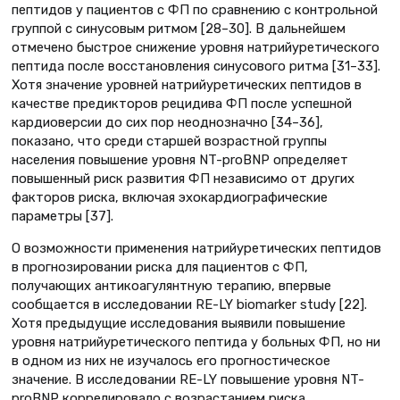
пептидов у пациентов с ФП по сравнению с контрольной
группой с синусовым ритмом [28–30]. В дальнейшем
отмечено быстрое снижение уровня натрийуретического
пептида после восстановления синусового ритма [31–33].
Хотя значение уровней натрийуретических пептидов в
качестве предикторов рецидива ФП после успешной
кардиоверсии до сих пор неоднозначно [34–36],
показано, что среди старшей возрастной группы
населения повышение уровня NT-proBNP определяет
повышенный риск развития ФП независимо от других
факторов риска, включая эхокардиографические
параметры [37].
О возможности применения натрийуретических пептидов
в прогнозировании риска для пациентов с ФП,
получающих антикоагулянтную терапию, впервые
сообщается в исследовании RE-LY biomarker study [22].
Хотя предыдущие исследования выявили повышение
уровня натрийуретического пептида у больных ФП, но ни
в одном из них не изучалось его прогностическое
значение. В исследовании RE-LY повышение уровня NT-
proBNP коррелировало с возрастанием риска