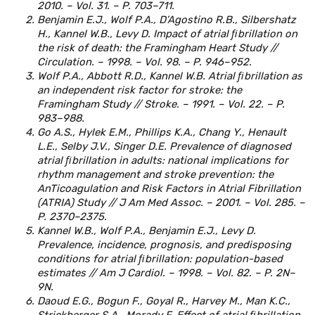
2010. – Vol. 31. – P. 703–711.
Benjamin E.J., Wolf P.A., D’Agostino R.B., Silbershatz
H., Kannel W.B., Levy D. Impact of atrial ﬁbrillation on
the risk of death: the Framingham Heart Study //
Circulation. – 1998. – Vol. 98. – P. 946–952.
Wolf P.A., Abbott R.D., Kannel W.B. Atrial ﬁbrillation as
an independent risk factor for stroke: the
Framingham Study // Stroke. – 1991. – Vol. 22. – P.
983–988.
Go A.S., Hylek E.M., Phillips K.A., Chang Y., Henault
L.E., Selby J.V., Singer D.E. Prevalence of diagnosed
atrial ﬁbrillation in adults: national implications for
rhythm management and stroke prevention: the
AnTicoagulation and Risk Factors in Atrial Fibrillation
(ATRIA) Study // J Am Med Assoc. – 2001. – Vol. 285. –
P. 2370–2375.
Kannel W.B., Wolf P.A., Benjamin E.J., Levy D.
Prevalence, incidence, prognosis, and predisposing
conditions for atrial ﬁbrillation: population-based
estimates // Am J Cardiol. – 1998. – Vol. 82. – P. 2N–
9N.
Daoud E.G., Bogun F., Goyal R., Harvey M., Man K.C.,
Strickberger S.A., Morady F. Effect of atrial ﬁbrillation