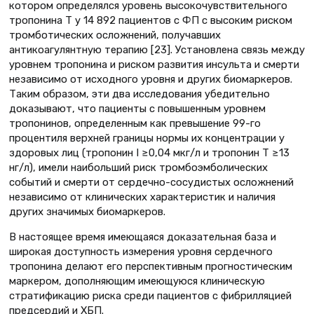
котором определялся уровень высокочувствительного
тропонина Т у 14 892 пациентов с ФП с высоким риском
тромботических осложнений, получавших
антикоагулянтную терапию [23]. Установлена связь между
уровнем тропонина и риском развития инсульта и смерти
независимо от исходного уровня и других биомаркеров.
Таким образом, эти два исследования убедительно
доказывают, что пациенты с повышенным уровнем
тропонинов, определенным как превышение 99-го
процентиля верхней границы нормы их концентрации у
здоровых лиц (тропонин I ≥0,04 мкг/л и тропонин Т ≥13
нг/л), имели наибольший риск тромбоэмболических
событий и смерти от сердечно-сосудистых осложнений
независимо от клинических характеристик и наличия
других значимых биомаркеров.
В настоящее время имеющаяся доказательная база и
широкая доступность измерения уровня сердечного
тропонина делают его перспективным прогностическим
маркером, дополняющим имеющуюся клиническую
стратификацию риска среди пациентов с фибрилляцией
предсердий и ХБП.