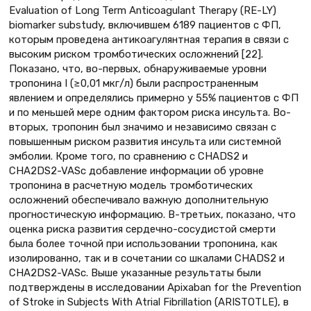
Evaluation of Long Term Anticoagulant Therapy (RE-LY)
biomarker substudy, включившем 6189 пациентов с ФП,
которым проведена антикоагулянтная терапия в связи с
высоким риском тромботических осложнений [22].
Показано, что, во-первых, обнаруживаемые уровни
тропонина I (≥0,01 мкг/л) были распространенным
явлением и определялись примерно у 55% пациентов с ФП
и по меньшей мере одним фактором риска инсульта. Во-
вторых, тропонин был значимо и независимо связан с
повышенным риском развития инсульта или системной
эмболии. Кроме того, по сравнению с CHADS2 и
CHA2DS2-VASc добавление информации об уровне
тропонина в расчетную модель тромботических
осложнений обеспечивало важную дополнительную
прогностическую информацию. В-третьих, показано, что
оценка риска развития сердечно-сосудистой смерти
была более точной при использовании тропонина, как
изолированно, так и в сочетании со шкалами CHADS2 и
CHA2DS2-VASc. Выше указанные результаты были
подтверждены в исследовании Apixaban for the Prevention
of Stroke in Subjects With Atrial Fibrillation (ARISTOTLE), в