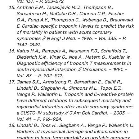
Vol. 137. – P. 263–272.
Antman E.M., Tanasijevic M.J., Thompson B.,
Schactman M., McCabe C.H., Cannon C.P., Fischer
G.A., Fung A.Y., Thompson C., Wybenga D., Braunwald
E. Cardiac-speciﬁc troponin I levels to predict the risk
of mortality in patients with acute coronary
syndromes // N Engl J Med. – 1996. – Vol. 335. – P.
1342–1349.
Katus H.A., Remppis A., Neumann F.J., Scheffold T.,
Diederich K.W., Vinar G., Noe A., Matern G., Kuebler W.
Diagnostic efﬁciency of troponin T measurements in
acute myocardial infarction // Circulation. – 1991. –
Vol. 83. – P. 902–912.
James S.K., Armstrong P., Barnathan E., Califf R.,
Lindahl B., Siegbahn A., Simoons M.L., Topol E.J.,
Venge P., Wallentin L. Troponin and C-reactive protein
have different relations to subsequent mortality and
myocardial infarction after acute coronary syndrome:
a GUSTO-IV substudy // J Am Coll Cardiol. – 2003. –
Vol. 41. – P. 916–924.
Lindahl B., Toss H., Siegbahn A., Venge P., Wallentin L.
Markers of myocardial damage and inﬂammation in
relation to long-term mortality in unstable coronary