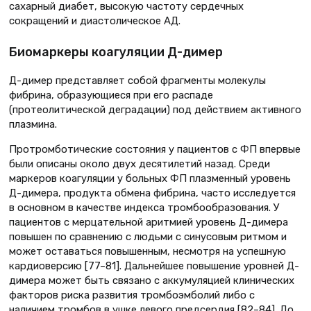
сахарный диабет, высокую частоту сердечных
сокращений и диастолическое АД.
Биомаркеры коагуляции Д-димер
Д-димер представляет собой фрагменты молекулы
фибрина, образующиеся при его распаде
(протеолитической деградации) под действием активного
плазмина.
Протромботические состояния у пациентов с ФП впервые
были описаны около двух десятилетий назад. Среди
маркеров коагуляции у больных ФП плазменный уровень
Д-димера, продукта обмена фибрина, часто исследуется
в основном в качестве индекса тромбообразования. У
пациентов с мерцательной аритмией уровень Д-димера
повышен по сравнению с людьми с синусовым ритмом и
может оставаться повышенным, несмотря на успешную
кардиоверсию [77–81]. Дальнейшее повышение уровней Д-
димера может быть связано с аккумуляцией клинических
факторов риска развития тромбоэмболий либо с
наличием тромбов в ушке левого предсердия [82–84]. До