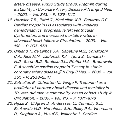
artery disease. FRISC Study Group. Fragmin during
Instability in Coronary Artery Disease // N Engl J Med.
– 2000. – Vol. 343. – P. 1139–1147.
Horwich T.B., Patel J., MacLellan W.R., Fonarow G.C.
Cardiac troponin I is associated with impaired
hemodynamics, progressive left ventricular
dysfunction, and increased mortality rates in
advanced heart failure // Circulation. – 2003. – Vol.
108. – P. 833–838.
Omland T., de Lemos J.A., Sabatine M.S., Christophi
C.A., Rice M.M., Jablonski K.A., Tjora S., Domanski
M.J., Gersh B.J., Rouleau J.L., Pfeffer M.A., Braunwald
E. A sensitive cardiac troponin T assay in stable
coronary artery disease // N Engl J Med. – 2009. – Vol.
361. – P. 2538–2547.
Zethelius B., Johnston N., Venge P. Troponin I as a
predictor of coronary heart disease and mortality in
70-year-old men: a community-based cohort study //
Circulation. – 2006. – Vol. 113. – P. 1071–1078.
Hijazi Z., Oldgren J., Andersson U., Connolly S.J.,
Ezekowitz M.D., Hohnloser S.H., Reilly P.A., Vinereanu
D., Siegbahn A., Yusuf S., Wallentin L. Cardiac