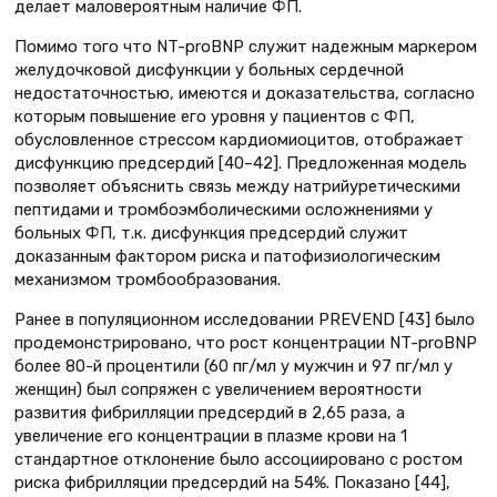
делает маловероятным наличие ФП.
Помимо того что NT-proBNP служит надежным маркером
желудочковой дисфункции у больных сердечной
недостаточностью, имеются и доказательства, согласно
которым повышение его уровня у пациентов с ФП,
обусловленное стрессом кардиомиоцитов, отображает
дисфункцию предсердий [40–42]. Предложенная модель
позволяет объяснить связь между натрийуретическими
пептидами и тромбоэмболическими осложнениями у
больных ФП, т.к. дисфункция предсердий служит
доказанным фактором риска и патофизиологическим
механизмом тромбообразования.
Ранее в популяционном исследовании PREVEND [43] было
продемонстрировано, что рост концентрации NT-proBNP
более 80-й процентили (60 пг/мл у мужчин и 97 пг/мл у
женщин) был сопряжен с увеличением вероятности
развития фибрилляции предсердий в 2,65 раза, а
увеличение его концентрации в плазме крови на 1
стандартное отклонение было ассоциировано с ростом
риска фибрилляции предсердий на 54%. Показано [44],