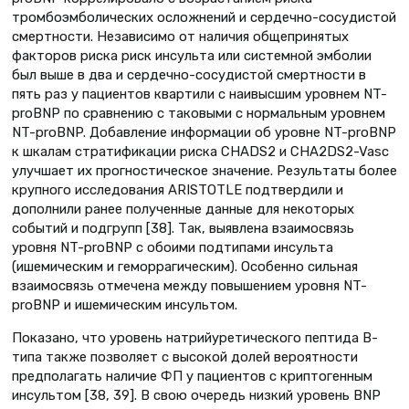
тромбоэмболических осложнений и сердечно-сосудистой
смертности. Независимо от наличия общепринятых
факторов риска риск инсульта или системной эмболии
был выше в два и сердечно-сосудистой смертности в
пять раз у пациентов квартили с наивысшим уровнем NT-
proBNP по сравнению с таковыми с нормальным уровнем
NT-proBNP. Добавление информации об уровне NT-proBNP
к шкалам стратификации риска CHADS2 и CHA2DS2-Vasc
улучшает их прогностическое значение. Результаты более
крупного исследования ARISTOTLE подтвердили и
дополнили ранее полученные данные для некоторых
событий и подгрупп [38]. Так, выявлена взаимосвязь
уровня NT-proBNP с обоими подтипами инсульта
(ишемическим и геморрагическим). Особенно сильная
взаимосвязь отмечена между повышением уровня NT-
proBNP и ишемическим инсультом.
Показано, что уровень натрийуретического пептида В-
типа также позволяет с высокой долей вероятности
предполагать наличие ФП у пациентов с криптогенным
инсультом [38, 39]. В свою очередь низкий уровень BNP