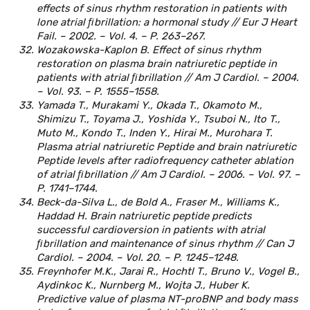
effects of sinus rhythm restoration in patients with
lone atrial ﬁbrillation: a hormonal study // Eur J Heart
Fail. – 2002. – Vol. 4. – P. 263–267.
Wozakowska-Kaplon B. Effect of sinus rhythm
restoration on plasma brain natriuretic peptide in
patients with atrial ﬁbrillation // Am J Cardiol. – 2004.
– Vol. 93. – P. 1555–1558.
Yamada T., Murakami Y., Okada T., Okamoto M.,
Shimizu T., Toyama J., Yoshida Y., Tsuboi N., Ito T.,
Muto M., Kondo T., Inden Y., Hirai M., Murohara T.
Plasma atrial natriuretic Peptide and brain natriuretic
Peptide levels after radiofrequency catheter ablation
of atrial ﬁbrillation // Am J Cardiol. – 2006. – Vol. 97. –
P. 1741–1744.
Beck-da-Silva L., de Bold A., Fraser M., Williams K.,
Haddad H. Brain natriuretic peptide predicts
successful cardioversion in patients with atrial
ﬁbrillation and maintenance of sinus rhythm // Can J
Cardiol. – 2004. – Vol. 20. – P. 1245–1248.
Freynhofer M.K., Jarai R., Hochtl T., Bruno V., Vogel B.,
Aydinkoc K., Nurnberg M., Wojta J., Huber K.
Predictive value of plasma NT-proBNP and body mass