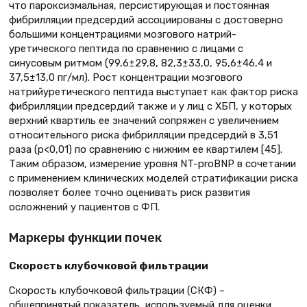
что пароксизмальная, персистирующая и постоянная
фибрилляции предсердий ассоциированы с достоверно
большими концентрациями мозгового натрий-
уретического пептида по сравнению с лицами с
синусовым ритмом (99,6±29,8, 82,3±33,0, 95,6±46,4 и
37,5±13,0 пг/мл). Рост концентрации мозгового
натрийуретического пептида выступает как фактор риска
фибрилляции предсердий также и у лиц с ХБП, у которых
верхний квартиль ее значений сопряжен с увеличением
относительного риска фибрилляции предсердий в 3,51
раза (р<0,01) по сравнению с нижним ее квартилем [45].
Таким образом, измерение уровня NT-proBNP в сочетании
с применением клинических моделей стратификации риска
позволяет более точно оценивать риск развития
осложнений у пациентов с ФП.
Маркеры функции почек
Скорость клубочковой фильтрации
Скорость клубочковой фильтрации (СКФ) –
общепринятый показатель, используемый для оценки