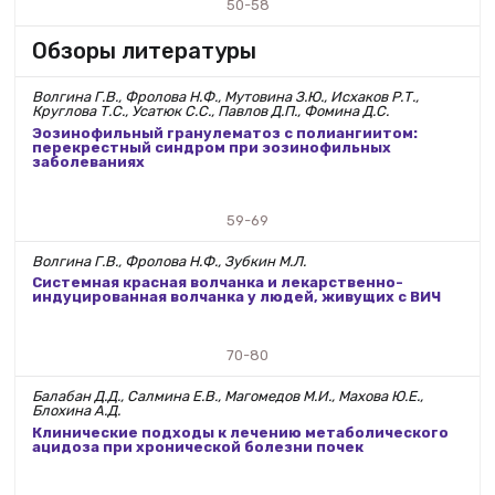
50-58
Обзоры литературы
Волгина Г.В., Фролова Н.Ф., Мутовина З.Ю., Исхаков Р.Т.,
Круглова Т.С., Усатюк С.С., Павлов Д.П., Фомина Д.С.
Эозинофильный гранулематоз с полиангиитом:
перекрестный синдром при эозинофильных
заболеваниях
59-69
Волгина Г.В., Фролова Н.Ф., Зубкин М.Л.
Системная красная волчанка и лекарственно-
индуцированная волчанка у людей, живущих с ВИЧ
70-80
Балабан Д.Д., Салмина Е.В., Магомедов М.И., Махова Ю.Е.,
Блохина А.Д.
Клинические подходы к лечению метаболического
ацидоза при хронической болезни почек