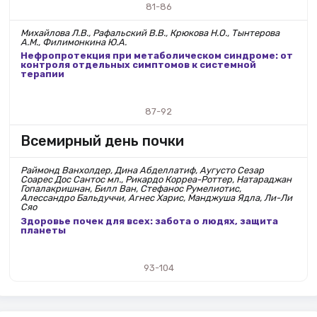
81-86
Михайлова Л.В., Рафальский В.В., Крюкова Н.О., Тынтерова
А.М., Филимонкина Ю.А.
Нефропротекция при метаболическом синдроме: от
контроля отдельных симптомов к системной
терапии
87-92
Всемирный день почки
Раймонд Ванхолдер, Дина Абделлатиф, Аугусто Сезар
Соарес Дос Сантос мл., Рикардо Корреа-Роттер, Натараджан
Гопалакришнан, Билл Ван, Стефанос Румелиотис,
Алессандро Бальдуччи, Агнес Харис, Манджуша Ядла, Ли-Ли
Сяо
Здоровье почек для всех: забота о людях, защита
планеты
93-104