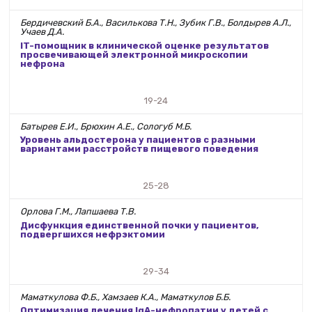
Бердичевский Б.А., Василькова Т.Н., Зубик Г.В., Болдырев А.Л.,
Учаев Д.А.
IT-помощник в клинической оценке результатов
просвечивающей электронной микроскопии
нефрона
19-24
Батырев Е.И., Брюхин А.Е., Сологуб М.Б.
Уровень альдостерона у пациентов с разными
вариантами расстройств пищевого поведения
25-28
Орлова Г.М., Лапшаева Т.В.
Дисфункция единственной почки у пациентов,
подвергшихся нефрэктомии
29-34
Маматкулова Ф.Б., Хамзаев К.А., Маматкулов Б.Б.
Оптимизация лечения IgA-нефропатии у детей с