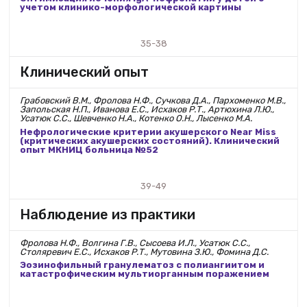
учетом клинико-морфологической картины
35-38
Клинический опыт
Грабовский В.М., Фролова Н.Ф., Сучкова Д.А., Пархоменко М.В.,
Запольская Н.П., Иванова Е.С., Исхаков Р.Т., Артюхина Л.Ю.,
Усатюк С.С., Шевченко Н.А., Котенко О.Н., Лысенко М.А.
Нефрологические критерии акушерского Near Miss
(критических акушерских состояний). Клинический
опыт МКНИЦ больница №52
39-49
Наблюдение из практики
Фролова Н.Ф., Волгина Г.В., Сысоева И.Л., Усатюк С.С.,
Столяревич Е.С., Исхаков Р.Т., Мутовина З.Ю., Фомина Д.С.
Эозинофильный гранулематоз с полиангиитом и
катастрофическим мультиорганным поражением