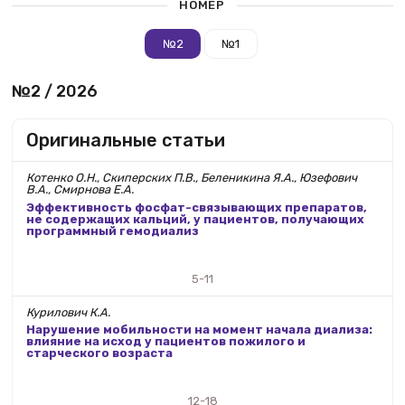
НОМЕР
№2
№1
№2 / 2026
Оригинальные статьи
Котенко О.Н., Скиперских П.В., Беленикина Я.А., Юзефович
В.А., Смирнова Е.А.
Эффективность фосфат-связывающих препаратов,
не содержащих кальций, у пациентов, получающих
программный гемодиализ
5-11
Курилович К.А.
Нарушение мобильности на момент начала диализа:
влияние на исход у пациентов пожилого и
старческого возраста
12-18