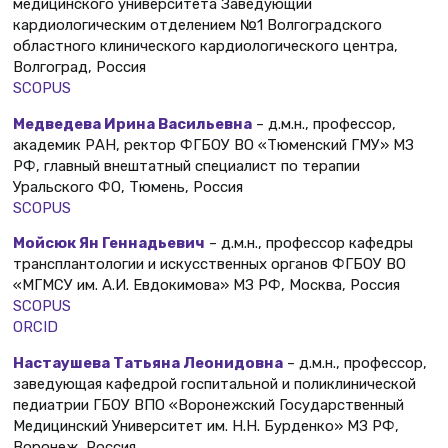
медицинского университета Заведующий
кардиологическим отделением №1 Волгоградского
областного клинического кардиологического центра,
Волгоград, Россия
SCOPUS
Медведева Ирина Васильевна
– д.м.н., профессор,
академик РАН, ректор ФГБОУ ВО «Тюменский ГМУ» МЗ
РФ, главный внештатный специалист по терапии
Уральского ФО, Тюмень, Россия
SCOPUS
Мойсюк Ян Геннадьевич
– д.м.н., профессор кафедры
трансплантологии и искусственных органов ФГБОУ ВО
«МГМСУ им. А.И. Евдокимова» МЗ РФ, Москва, Россия
SCOPUS
ORCID
Настаушева Татьяна Леонидовна
– д.м.н., профессор,
заведующая кафедрой госпитальной и поликлинической
педиатрии ГБОУ ВПО «Воронежский Государственный
Медицинский Университет им. Н.Н. Бурденко» МЗ РФ,
Воронеж, Россия