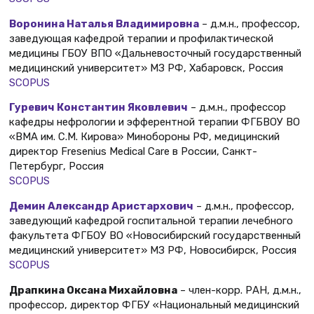
Воронина Наталья Владимировна
– д.м.н., профессор,
заведующая кафедрой терапии и профилактической
медицины ГБОУ ВПО «Дальневосточный государственный
медицинский университет» МЗ РФ, Хабаровск, Россия
SCOPUS
Гуревич Константин Яковлевич
– д.м.н., профессор
кафедры нефрологии и эфферентной терапии ФГБВОУ ВО
«ВМА им. С.М. Кирова» Минобороны РФ, медицинский
директор Fresenius Medical Care в России, Санкт-
Петербург, Россия
SCOPUS
Демин Александр Аристархович
– д.м.н., профессор,
заведующий кафедрой госпитальной терапии лечебного
факультета ФГБОУ ВО «Новосибирский государственный
медицинский университет» МЗ РФ, Новосибирск, Россия
SCOPUS
Драпкина Оксана Михайловна
– член-корр. РАН, д.м.н.,
профессор, директор ФГБУ «Национальный медицинский