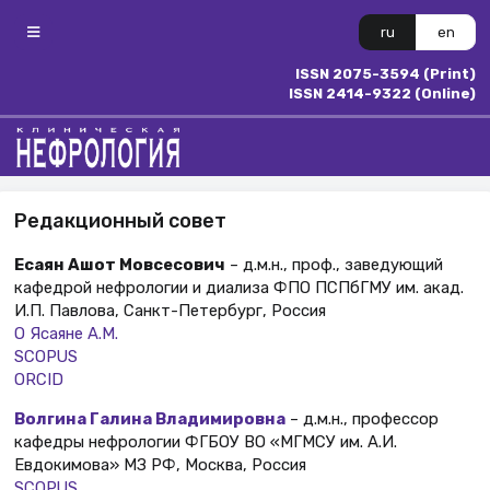
ru
en
ISSN 2075-3594 (Print)
ISSN 2414-9322 (Online)
Редакционный совет
Есаян Ашот Мовсесович
– д.м.н., проф., заведующий
кафедрой нефрологии и диализа ФПО ПСПбГМУ им. акад.
И.П. Павлова, Санкт-Петербург, Россия
О Ясаяне А.М.
SCOPUS
ORCID
Волгина Галина Владимировна
– д.м.н., профессор
кафедры нефрологии ФГБОУ ВО «МГМСУ им. А.И.
Евдокимова» МЗ РФ, Москва, Россия
SCOPUS