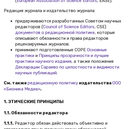
(
European Association of Science Editors
, EASE).
Редакция журнала и издательство журнала:
придерживаются разработанных Советом научных
редакторов (
Council of Science Editors
, CSE)
документов о редакционной политике
, которые
описывают обязанности и права редакторов
рецензируемых журналов;
принимают подготовленные COPE
Основные
практики
и
Принципы прозрачности и лучшие
практики научного издания
, а также положения
Декларации Сараево по целостности и видимости
научных публикаций
.
См. также
редакционную политику
издательства
ООО
«Бионика Медиа»
.
1. ЭТИЧЕСКИЕ ПРИНЦИПЫ
1.1. Обязанности редактора
1.1.1.
Редактор обязан действовать объективно и