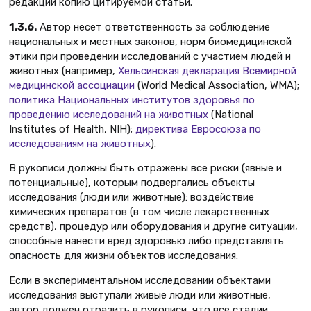
редакции копию цитируемой статьи.
1.3.6.
Автор несет ответственность за соблюдение
национальных и местных законов, норм биомедицинской
этики при проведении исследований с участием людей и
животных (например,
Хельсинская декларация Всемирной
медицинской ассоциации
(World Medical Association, WMA);
политика Национальных институтов здоровья по
проведению исследований на животных
(National
Institutes of Health, NIH);
директива Евросоюза по
исследованиям на животных
).
В рукописи должны быть отражены все риски (явные и
потенциальные), которым подвергались объекты
исследования (люди или животные): воздействие
химических препаратов (в том числе лекарственных
средств), процедур или оборудования и другие ситуации,
способные нанести вред здоровью либо представлять
опасность для жизни объектов исследования.
Если в экспериментальном исследовании объектами
исследования выступали живые люди или животные,
автор должен отразить в рукописи, что все стадии