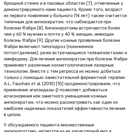
брюшной стенке и в паховых областях [7], отмеченные у
демонстрируемого нами пациента. Кроме того, возраст
их первого появления у больного (14 лет) также считается
типичным для ангиокератом, что наблюдается при
болезни Фабри [8]. Ангиокератомы встречаются более
чем у 60 % мужчин и почти у 40 % женщин, имеющих
болезнь Фабри [9]. Другие кожные проявления болезни
Фабри включают гипогидроз (пониженное
потоотделение), реже встречающиеся телеангиэктазию и
лимфедему. Для лечения ангиокератом при болезни Фабри
применяют различные косметологические лазерные
технологии. Вместе с тем регресса их можно добиться
только с помощью заместительной ферментной терапии:
A.L. Fauchais et al. (2010) [10] продемонстрировали, что
применение агалзидазы-β позволяет добиваться
исчезновения или заметного уменьшения кожных
ангиокератом, что можно рассматривать как один из
наиболее надежных показателей эффективности лечения
в целом.
У обсуждаемого пациента множественные
ангиокератомы, несмотря на их характерный вид и