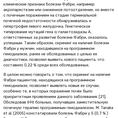
клинические признаки болезни Фабри, например
акропарестезии или сниженное потоотделение, но вместе
с почечным поражением на стадии терминальной
почечной недостаточности обнаруживалась и
гипертрофия левого желудочка. Генетическое
типирование мутаций гена α-галактозидазы А,
ответственных за развитие болезни Фабри, оказалось
успешным. Таким образом, скрининг на наличие болезни
Фабри у мужчин, находившихся на программном
гемодиализе, ранее не обследованных с целью ее
диагностики, позволил выявить нового пациента, что
составило 0,22 % среди всех обследованных.
В целом можно говорить о том, что скрининг на наличие
Фабри пациентов, находящихся на программном
гемодиализе, позволяет выявлять новые ее случаи,
особенно те, в которых поражение почек было
приоритетным проявлением данного заболевания. [21],
Обследовав 696 больных, получавших заместительную
почечную терапию программным гемодиализом, M. Tanaka
et al. (2005) констатировали болезнь Фабри у 5 (0,7 % )