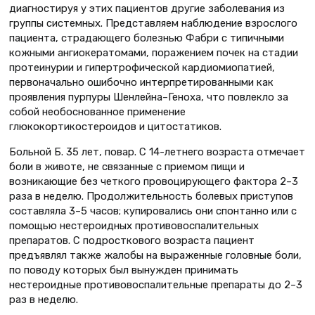
диагностируя у этих пациентов другие заболевания из
группы системных. Представляем наблюдение взрослого
пациента, страдающего болезнью Фабри с типичными
кожными ангиокератомами, поражением почек на стадии
протеинурии и гипертрофической кардиомиопатией,
первоначально ошибочно интерпретированными как
проявления пурпуры Шенлейна–Геноха, что повлекло за
собой необоснованное применение
глюкокортикостероидов и цитостатиков.
Больной Б. 35 лет, повар. С 14-летнего возраста отмечает
боли в животе, не связанные с приемом пищи и
возникающие без четкого провоцирующего фактора 2–3
раза в неделю. Продолжительность болевых приступов
составляла 3–5 часов; купировались они спонтанно или с
помощью нестероидных противовоспалительных
препаратов. С подросткового возраста пациент
предъявлял также жалобы на выраженные головные боли,
по поводу которых был вынужден принимать
нестероидные противовоспалительные препараты до 2–3
раз в неделю.