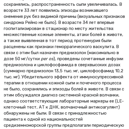
сохранялись, распространенность сыпи увеличивалась. В
возрасте 33 лет появились эпизоды возникавшего
онемения рук без видимой причины (визуальных признаков
синдрома Рейно не было). В возрасте 34 лет впервые
госпитализирован в стационар по месту жительства:
множественные кожные элементы, атаки болей в животе,
а также выявленная в тот период протеинурия были
расценены как признаки геморрагического васкулита. В
связи с этим был назначен преднизолон (максимально в
дозе 50 мг/сутки
per os
), проведены сочетанные инфузии
преднизолона и циклофосфамида в сверхвысоких дозах
(суммарно преднизолон 13,5 тыс. мг, циклофосфамид 10,2
тыс. мг). Убедительного эффекта от иммуносупрессивной
терапии в отношении кожной сыпи и почечного процесса
не было, сохранялись и эпизоды болей в животе. В связи с
этим обсуждался диагноз системной красной волчанки,
однако соответствующие лабораторные маркеры ее (LE-
клеточный тест, АТ к ДНК, волчаночный антикоагулянт)
обнаружены не были. В связи с принадлежностью
пациента к одной из национальностей
средиземноморской группы предполагали периодическую