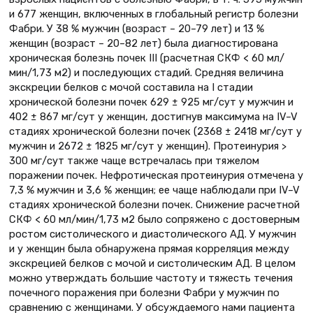
и 677 женщин, включенных в глобальный регистр болезни
Фабри. У 38 % мужчин (возраст – 20–79 лет) и 13 %
женщин (возраст – 20–82 лет) была диагностирована
хроническая болезнь почек III (расчетная СКФ < 60 мл/
мин/1,73 м2) и последующих стадий. Средняя величина
экскреции белков с мочой составила на I cтадии
хронической болезни почек 629 ± 925 мг/сут у мужчин и
402 ± 867 мг/сут у женщин, достигнув максимума на IV–V
стадиях хронической болезни почек (2368 ± 2418 мг/сут у
мужчин и 2672 ± 1825 мг/сут у женщин). Протеинурия >
300 мг/сут также чаще встречалась при тяжелом
поражении почек. Нефротическая протеинурия отмечена у
7,3 % мужчин и 3,6 % женщин; ее чаще наблюдали при IV–V
стадиях хронической болезни почек. Снижение расчетной
СКФ < 60 мл/мин/1,73 м2 было сопряжено с достоверным
ростом систолического и диастолического АД. У мужчин
и у женщин была обнаружена прямая корреляция между
экскрецией белков с мочой и систолическим АД. В целом
можно утверждать бoльшие частоту и тяжесть течения
почечного поражения при болезни Фабри у мужчин по
сравнению с женщинами. У обсуждаемого нами пациента