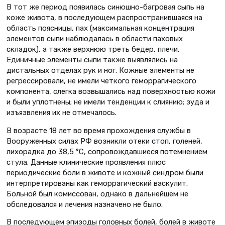
В тот же период появилась синюшно-багровая сыпь на
коже живота, в последующем распространившаяся на
область поясницы, пах (максимальная концентрация
элементов сыпи наблюдалась в области паховых
складок), а также верхнюю треть бедер, плечи.
Единичные элементы сыпи также выявлялись на
дистальных отделах рук и ног. Кожные элементы не
регрессировали, не имели четкого геморрагического
компонента, слегка возвышались над поверхностью кожи
и были уплотнены; не имели тенденции к слиянию; зуда и
изъязвления их не отмечалось.
В возрасте 18 лет во время прохождения службы в
Вооруженных силах РФ возникли отеки стоп, голеней,
лихорадка до 38,5 °С, сопровождавшиеся потемнением
стула. Данные клинические проявления плюс
периодические боли в животе и кожный синдром были
интерпретированы как геморрагический васкулит.
Больной был комиссован, однако в дальнейшем не
обследовался и лечения назначено не было.
В последующем эпизоды головных болей, болей в животе