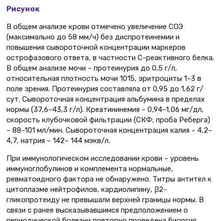
Рисунок
В общем анализе крови отмечено увеличение СОЭ
(максимально до 58 мм/ч) без диспротеинемии и
повышения сывороточной концентрации маркеров
острофазового ответа, в частности С-реактивного белка.
В общем анализе мочи – протеинурия до 0,5 г/л,
относительная плотность мочи 1015, эритроциты 1–3 в
поле зрения. Протеинурия составляла от 0,95 до 1,62 г/
сут. Сывороточная концентрация альбумина в пределах
нормы (37,6–43,3 г/л). Креатининемия – 0,94–1,06 мг/дл,
скорость клубочковой фильтрации (СКФ; проба Реберга)
– 88–101 мл/мин. Сывороточная концентрация калия – 4,2–
4,7, натрия – 142– 144 мэкв/л.
При иммунологическом исследовании крови – уровень
иммуноглобулинов и комплемента нормальные,
ревматоидного фактора не обнаружено. Титры антител к
цитоплазме нейтрофилов, кардиолипину, β2-
гликопротеиду не превышали верхней границы нормы. В
связи с ранее высказывавшимся предположением о
периодической болезни повторно проведена биопсия