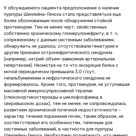
У обсуждаемого пациента предположение о наличии
пурпуры Шенлейна–Геноха стало представляться еще
более обоснованным после обнаружения стойкой
протеинурии. Тем не менее черт, свойственных
собственно хроническому гломерулонефриту, в т. ч.
сопряженному с данным системным заболеванием,
обнаружить не удалось: отсутствовали гематурия и
другие признаки остронефритического синдрома
(например, натрий-объем-зависимая артериальная
гипертензия). Несмотря на то что экскреция белка с
мочой периодически превышала 3,0 г/сут,
гипальбуминемии и нефротического синдрома не
формировалось. Кроме того, протеинурия, не уступавшая
массивной иммуносупрессивной терапии
(глюкокортикостероиды и циклофосфамид в
сверхвысоких дозах), тем не менее, не сопровождалась
развитием хронической почечной недостаточности –
характер течения поражения почек, таким образом, не
соответствовал его особенностям, типичным для
системных заболеваний, в частности для пурпуры
Шенлейна–Геноха. Необходимо подчеркнуть, что именно