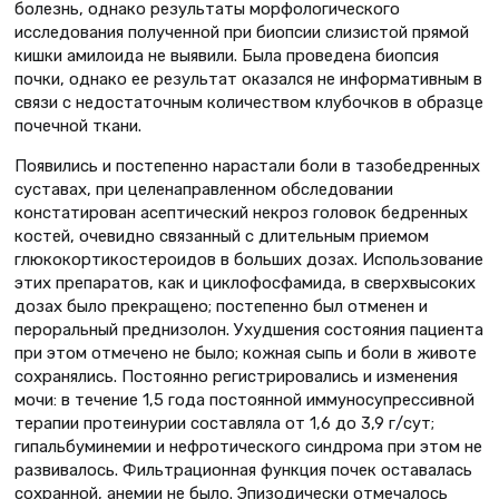
болезнь, однако результаты морфологического
исследования полученной при биопсии слизистой прямой
кишки амилоида не выявили. Была проведена биопсия
почки, однако ее результат оказался не информативным в
связи с недостаточным количеством клубочков в образце
почечной ткани.
Появились и постепенно нарастали боли в тазобедренных
суставах, при целенаправленном обследовании
констатирован асептический некроз головок бедренных
костей, очевидно связанный с длительным приемом
глюкокортикостероидов в больших дозах. Использование
этих препаратов, как и циклофосфамида, в сверхвысоких
дозах было прекращено; постепенно был отменен и
пероральный преднизолон. Ухудшения состояния пациента
при этом отмечено не было; кожная сыпь и боли в животе
сохранялись. Постоянно регистрировались и изменения
мочи: в течение 1,5 года постоянной иммуносупрессивной
терапии протеинурии составляла от 1,6 до 3,9 г/сут;
гипальбуминемии и нефротического синдрома при этом не
развивалось. Фильтрационная функция почек оставалась
сохранной, анемии не было. Эпизодически отмечалось