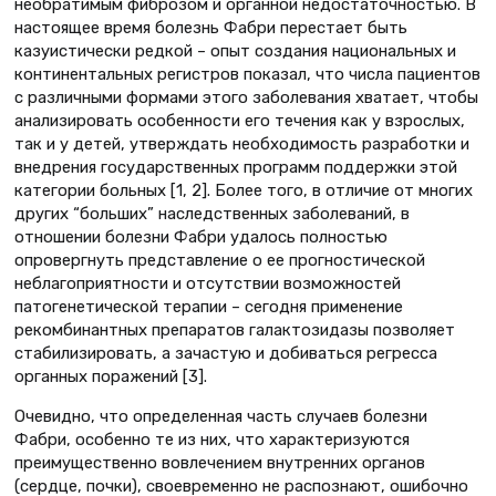
необратимым фиброзом и органной недостаточностью. В
настоящее время болезнь Фабри перестает быть
казуистически редкой – опыт создания национальных и
континентальных регистров показал, что числа пациентов
с различными формами этого заболевания хватает, чтобы
анализировать особенности его течения как у взрослых,
так и у детей, утверждать необходимость разработки и
внедрения государственных программ поддержки этой
категории больных [1, 2]. Более того, в отличие от многих
других “больших” наследственных заболеваний, в
отношении болезни Фабри удалось полностью
опровергнуть представление о ее прогностической
неблагоприятности и отсутствии возможностей
патогенетической терапии – сегодня применение
рекомбинантных препаратов галактозидазы позволяет
стабилизировать, а зачастую и добиваться регресса
органных поражений [3].
Очевидно, что определенная часть случаев болезни
Фабри, особенно те из них, что характеризуются
преимущественно вовлечением внутренних органов
(сердце, почки), своевременно не распознают, ошибочно