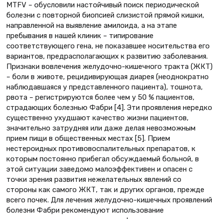
MTFV – обусловили настойчивый поиск периодической
болезни с повторной биопсией слизистой прямой кишки,
направленной на выявление амилоида, а на этапе
пребывания в нашей клиник – типирование
соответствующего гена, не показавшее носительства его
вариантов, предрасполагающих к развитию заболевания.
Признаки вовлечения желудочно-кишечного тракта (ЖКТ)
– боли в животе, рецидивирующая диарея (неоднократно
наблюдавшаяся у представленного пациента), тошнота,
рвота – регистрируются более чем у 50 % пациентов,
страдающих болезнью Фабри [4]. Эти проявления нередко
существенно ухудшают качество жизни пациентов,
значительно затрудняя или даже делая невозможным
прием пищи в общественных местах [5]. Прием
нестероидных противовоспалительных препаратов, к
которым постоянно прибегал обсуждаемый больной, в
этой ситуации заведомо малоэффективен и опасен с
точки зрения развития нежелательных явлений со
стороны как самого ЖКТ, так и других органов, прежде
всего почек. Для лечения желудочно-кишечных проявлений
болезни Фабри рекомендуют использование