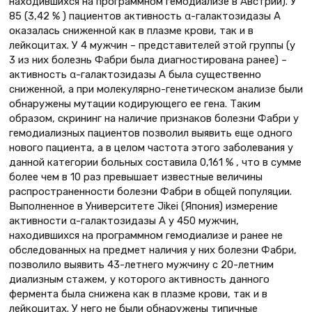
находившихся на программном гемодиализе в Австрии). У
85 (3,42 % ) пациентов активность α-галактозидазы А
оказалась сниженной как в плазме крови, так и в
лейкоцитах. У 4 мужчин – представителей этой группы (у
3 из них болезнь Фабри была диагностирована ранее) –
активность α-галактозидазы А была существенно
сниженной, а при молекулярно-генетическом анализе были
обнаружены мутации кодирующего ее гена. Таким
образом, скрининг на наличие признаков болезни Фабри у
гемодиализных пациентов позволил выявить еще одного
нового пациента, а в целом частота этого заболевания у
данной категории больных составила 0,161 % , что в сумме
более чем в 10 раз превышает известные величины
распространенности болезни Фабри в общей популяции.
Выполненное в Университете Jikei (Япония) измерение
активности α-галактозидазы А у 450 мужчин,
находившихся на программном гемодиализе и ранее не
обследованных на предмет наличия у них болезни Фабри,
позволило выявить 43-летнего мужчину с 20-летним
диализным стажем, у которого активность данного
фермента была снижена как в плазме крови, так и в
лейкоцитах. У него не были обнаружены типичные