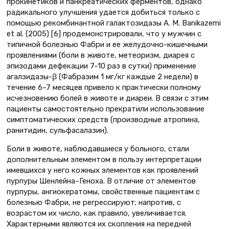
прокинетиков и панкреатических ферментов, однако
радикального улучшения удается добиться только с
помощью рекомбинантной галактозидазы А. M. Banikazemi
et al. (2005) [6] продемонстрировали, что у мужчин с
типичной болезнью Фабри и ее желудочно-кишечными
проявлениями (боли в животе, метеоризм, диарея с
эпизодами дефекации 7–10 раз в сутки) применение
агалзидазы-β (Фабразим 1 мг/кг каждые 2 недели) в
течение 6–7 месяцев привело к практически полному
исчезновению болей в животе и диареи. В связи с этим
пациенты самостоятельно прекратили использование
симптоматических средств (производные атропина,
ранитидин, сульфасалазин).
Боли в животе, наблюдавшиеся у больного, стали
дополнительным элементом в пользу интерпретации
имевшихся у него кожных элементов как проявлений
пурпуры Шенлейна–Геноха. В отличие от элементов
пурпуры, ангиокератомы, свойственные пациентам с
болезнью Фабри, не регрессируют; напротив, с
возрастом их число, как правило, увеличивается.
Характерными являются их скопления на передней