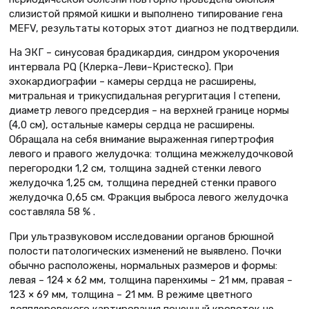
слизистой прямой кишки и выполнено типирование гена
MEFV, результаты которых этот диагноз не подтвердили.
На ЭКГ – синусовая брадикардия, синдром укорочения
интервала PQ (Клерка–Леви–Кристеско). При
эхокардиографии – камеры сердца не расширены,
митральная и трикуспидальная регургитация I степени,
диаметр левого предсердия – на верхней границе нормы
(4,0 см), остальные камеры сердца не расширены.
Обращала на себя внимание выраженная гипертрофия
левого и правого желудочка: толщина межжелудочковой
перегородки 1,2 см, толщина задней стенки левого
желудочка 1,25 см, толщина передней стенки правого
желудочка 0,65 см. Фракция выброса левого желудочка
составляла 58 % .
При ультразвуковом исследовании органов брюшной
полости патологических изменений не выявлено. Почки
обычно расположены, нормальных размеров и формы:
левая – 124 × 62 мм, толщина паренхимы – 21 мм, правая –
123 × 69 мм, толщина – 21 мм. В режиме цветного