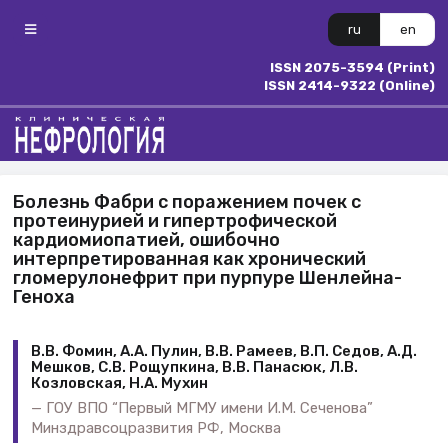
ru
en
ISSN 2075-3594 (Print)
ISSN 2414-9322 (Online)
Болезнь Фабри с поражением почек с
протеинурией и гипертрофической
кардиомиопатией, ошибочно
интерпретированная как хронический
гломерулонефрит при пурпуре Шенлейна-
Геноха
В.В. Фомин, А.А. Пулин, В.В. Рамеев, В.П. Седов, А.Д.
Мешков, С.В. Рощупкина, В.В. Панасюк, Л.В.
Козловская, Н.А. Мухин
ГОУ ВПО “Первый МГМУ имени И.М. Сеченова”
Минздравсоцразвития РФ, Москва