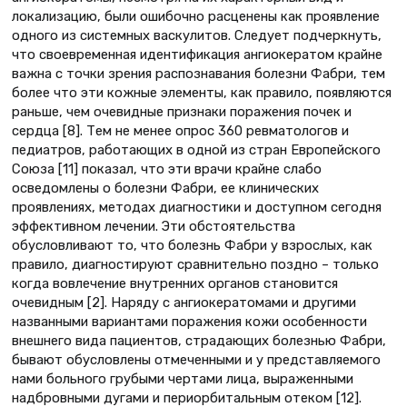
локализацию, были ошибочно расценены как проявление
одного из системных васкулитов. Следует подчеркнуть,
что своевременная идентификация ангиокератом крайне
важна с точки зрения распознавания болезни Фабри, тем
более что эти кожные элементы, как правило, появляются
раньше, чем очевидные признаки поражения почек и
сердца [8]. Тем не менее опрос 360 ревматологов и
педиатров, работающих в одной из стран Европейского
Союза [11] показал, что эти врачи крайне слабо
осведомлены о болезни Фабри, ее клинических
проявлениях, методах диагностики и доступном сегодня
эффективном лечении. Эти обстоятельства
обусловливают то, что болезнь Фабри у взрослых, как
правило, диагностируют сравнительно поздно – только
когда вовлечение внутренних органов становится
очевидным [2]. Наряду с ангиокератомами и другими
названными вариантами поражения кожи особенности
внешнего вида пациентов, страдающих болезнью Фабри,
бывают обусловлены отмеченными и у представляемого
нами больного грубыми чертами лица, выраженными
надбровными дугами и периорбитальным отеком [12].