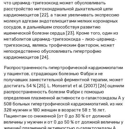
что церамид-тригезоксид может обусловливать
расстройство митохондриальной дыхательной цепи
кардиомиоцитов [22], а также увеличивать экспрессию
молекул адгезии эндотелиоцитами мелких коронарных
сосудов, в дальнейшем способствуя развитию
ишемической болезни сердца [23]. Кроме того, один из
метаболитов церамид-тригезоксида – лизо-церамид-
тригезоксид, являясь трофическим фактором, может
непосредственно обусловливать гипертрофию
кардиомиоцитов [24].
Распространенность гипертрофической кардиомиопатии
у пациентов, страдающих болезнью Фабри и не
получавших заместительной ферментной терапии, может
достигать 54 % [25]. L. Monserrat et al. (2007) [26] оценили
распространенность болезни Фабри с помощью
определения плазменной активности α-галактозидазы А у
508 больных гипертрофической кардиомиопатией, из них
328 мужчин и 180 женщин в возрасте 58 ± 16 лет.
Пациентам со сниженной (от 0 до 30 % от должной
величины у мужчин и от 0 до 50 % от должной величины у
женщин) плазменной активностью α-галактозидазы А