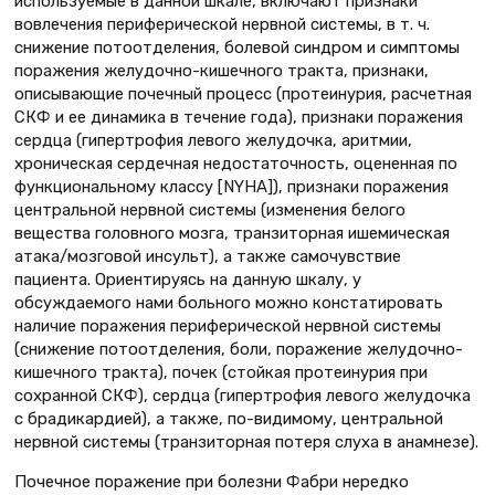
используемые в данной шкале, включают признаки
вовлечения периферической нервной системы, в т. ч.
снижение потоотделения, болевой синдром и симптомы
поражения желудочно-кишечного тракта, признаки,
описывающие почечный процесс (протеинурия, расчетная
СКФ и ее динамика в течение года), признаки поражения
сердца (гипертрофия левого желудочка, аритмии,
хроническая сердечная недостаточность, оцененная по
функциональному классу [NYHA]), признаки поражения
центральной нервной системы (изменения белого
вещества головного мозга, транзиторная ишемическая
атака/мозговой инсульт), а также самочувствие
пациента. Ориентируясь на данную шкалу, у
обсуждаемого нами больного можно констатировать
наличие поражения периферической нервной системы
(снижение потоотделения, боли, поражение желудочно-
кишечного тракта), почек (стойкая протеинурия при
сохранной СКФ), сердца (гипертрофия левого желудочка
с брадикардией), а также, по-видимому, центральной
нервной системы (транзиторная потеря слуха в анамнезе).
Почечное поражение при болезни Фабри нередко