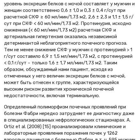
уровень экскреции белков с мочой составляет у мужчин и
женщин соответственно 0,6 ± 1,0 и 0,3 ± 0,4 г/сут при
расчетной СКФ ≥ 60 мл/мин/1,73 м2, 2,6 ± 2,3 и 1,1 ± 1,5 г/
сут при СКФ < 60 мл/мин/1,73 м2. Протеинурия, исходно
сниженная (< 60 мл/мин/1,73 м2) расчетная СКФ и
артериальная гипертензия оказались независимой
детерминантой неблагоприятного почечного прогноза.
Тем не менее снижение СКФ у мужчин с протеинурией > 1
г/сут составило 6,9 ± 1,5 мл/мин/1,73 м2, с протеинурией
< 0,1 г/сут – только 1,6 ± 1,7 мл/мин/1,73 м2. Таким
образом, обсуждаемый нами пациент, исходя из
отмеченных у него величин экскреции белков с мочой,
может быть отнесен к группе, характеризующейся
высоким риском развития хронической почечной
недостаточности, включая терминальную.
Определенный полиморфизм почечных проявлений при
болезни Фабри нередко затрудняет ее диагностику даже
в специализированных нефрологических стационарах. A.
Ortiz et al. (2008) [15] проанализировали клинические и
лабораторные проявления поражения почек у 1262
взрослых пациентов с болезнью Фабри, в т. ч. 595 мужчин