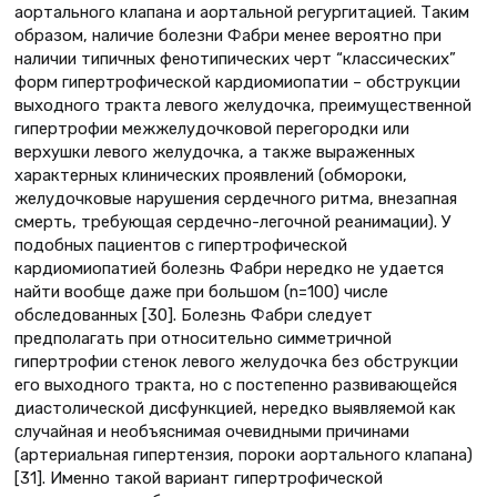
аортального клапана и аортальной регургитацией. Таким
образом, наличие болезни Фабри менее вероятно при
наличии типичных фенотипических черт “классических”
форм гипертрофической кардиомиопатии – обструкции
выходного тракта левого желудочка, преимущественной
гипертрофии межжелудочковой перегородки или
верхушки левого желудочка, а также выраженных
характерных клинических проявлений (обмороки,
желудочковые нарушения сердечного ритма, внезапная
смерть, требующая сердечно-легочной реанимации). У
подобных пациентов с гипертрофической
кардиомиопатией болезнь Фабри нередко не удается
найти вообще даже при большом (n=100) числе
обследованных [30]. Болезнь Фабри следует
предполагать при относительно симметричной
гипертрофии стенок левого желудочка без обструкции
его выходного тракта, но с постепенно развивающейся
диастолической дисфункцией, нередко выявляемой как
случайная и необъяснимая очевидными причинами
(артериальная гипертензия, пороки аортального клапана)
[31]. Именно такой вариант гипертрофической