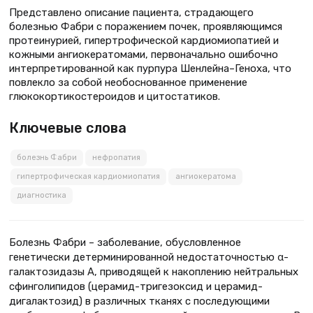
Представлено описание пациента, страдающего
болезнью Фабри с поражением почек, проявляющимся
протеинурией, гипертрофической кардиомиопатией и
кожными ангиокератомами, первоначально ошибочно
интерпретированной как пурпура Шенлейна–Геноха, что
повлекло за собой необоснованное применение
глюкокортикостероидов и цитостатиков.
Ключевые слова
болезнь Фабри
нефропатия
гипертрофическая кардиомиопатия
ангиокератома
диагностика
Болезнь Фабри – заболевание, обусловленное
генетически детерминированной недостаточностью α-
галактозидазы А, приводящей к накоплению нейтральных
сфинголипидов (церамид-тригезоксид и церамид-
дигалактозид) в различных тканях с последующими