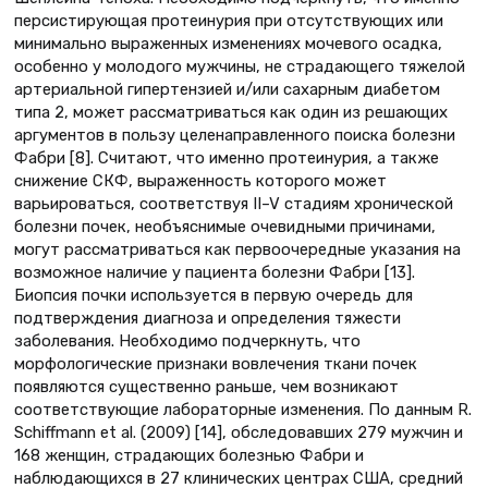
персистирующая протеинурия при отсутствующих или
минимально выраженных изменениях мочевого осадка,
особенно у молодого мужчины, не страдающего тяжелой
артериальной гипертензией и/или сахарным диабетом
типа 2, может рассматриваться как один из решающих
аргументов в пользу целенаправленного поиска болезни
Фабри [8]. Cчитают, что именно протеинурия, а также
снижение СКФ, выраженность которого может
варьироваться, соответствуя II–V стадиям хронической
болезни почек, необъяснимые очевидными причинами,
могут рассматриваться как первоочередные указания на
возможное наличие у пациента болезни Фабри [13].
Биопсия почки используется в первую очередь для
подтверждения диагноза и определения тяжести
заболевания. Необходимо подчеркнуть, что
морфологические признаки вовлечения ткани почек
появляются существенно раньше, чем возникают
соответствующие лабораторные изменения. По данным R.
Schiffmann et al. (2009) [14], обследовавших 279 мужчин и
168 женщин, страдающих болезнью Фабри и
наблюдающихся в 27 клинических центрах США, средний