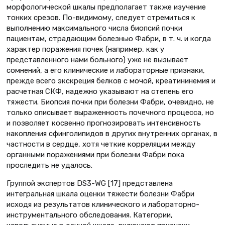
морфологической шкалы предполагает также изучение
тонких срезов. По-видимому, следует стремиться к
выполнению максимального числа биопсий почки
пациентам, страдающим болезнью Фабри, в т. ч. и когда
характер поражения почек (например, как у
представленного нами больного) уже не вызывает
сомнений, а его клинические и лабораторные признаки,
прежде всего экскреция белков с мочой, креатининемия и
расчетная СКФ, надежно указывают на степень его
тяжести. Биопсия почки при болезни Фабри, очевидно, не
только описывает выраженность почечного процесса, но
и позволяет косвенно прогнозировать интенсивность
накопления сфинголипидов в других внутренних органах, в
частности в сердце, хотя четкие корреляции между
органными поражениями при болезни Фабри пока
проследить не удалось.
Группой экспертов DS3-WG [17] представлена
интегральная шкала оценки тяжести болезни Фабри
исходя из результатов клинического и лабораторно-
инструментального обследования. Категории,