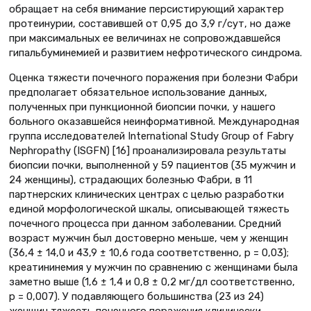
обращает на себя внимание персистирующий характер
протеинурии, составившей от 0,95 до 3,9 г/сут, но даже
при максимальных ее величинах не сопровождавшейся
гипальбуминемией и развитием нефротического синдрома.
Оценка тяжести почечного поражения при болезни Фабри
предполагает обязательное использование данных,
полученных при пункционной биопсии почки, у нашего
больного оказавшейся неинформативной. Международная
группа исследователей International Study Group of Fabry
Nephropathy (ISGFN) [16] проанализировала результаты
биопсии почки, выполненной у 59 пациентов (35 мужчин и
24 женщины), страдающих болезнью Фабри, в 11
партнерских клинических центрах с целью разработки
единой морфологической шкалы, описывающей тяжесть
почечного процесса при данном заболевании. Cредний
возраст мужчин был достоверно меньше, чем у женщин
(36,4 ± 14,0 и 43,9 ± 10,6 года соответственно, р = 0,03);
креатининемия у мужчин по сравнению с женщинами была
заметно выше (1,6 ± 1,4 и 0,8 ± 0,2 мг/дл соответственно,
р = 0,007). У подавляющего большинства (23 из 24)