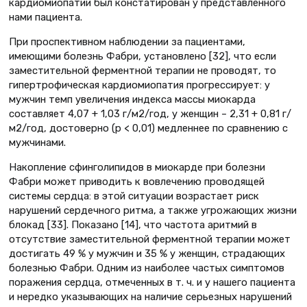
кардиомиопатии был констатирован у представленного
нами пациента.
При проспективном наблюдении за пациентами,
имеющими болезнь Фабри, установлено [32], что если
заместительной ферментной терапии не проводят, то
гипертрофическая кардиомиопатия прогрессирует: у
мужчин темп увеличения индекса массы миокарда
составляет 4,07 + 1,03 г/м2/год, у женщин – 2,31 + 0,81 г/
м2/год, достоверно (р < 0,01) медленнее по сравнению с
мужчинами.
Накопление сфинголипидов в миокарде при болезни
Фабри может приводить к вовлечению проводящей
системы сердца: в этой ситуации возрастает риск
нарушений сердечного ритма, а также угрожающих жизни
блокад [33]. Показано [14], что частота аритмий в
отсутствие заместительной ферментной терапии может
достигать 49 % у мужчин и 35 % у женщин, страдающих
болезнью Фабри. Одним из наиболее частых симптомов
поражения сердца, отмеченных в т. ч. и у нашего пациента
и нередко указывающих на наличие серьезных нарушений