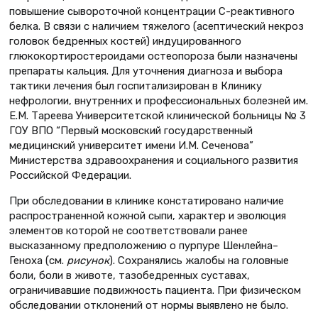
повышение сывороточной концентрации С-реактивного
белка. В связи с наличием тяжелого (асептический некроз
головок бедренных костей) индуцированного
глюкокортиростероидами остеопороза были назначены
препараты кальция. Для уточнения диагноза и выбора
тактики лечения был госпитализирован в Клинику
нефрологии, внутренних и профессиональных болезней им.
Е.М. Тареева Университетской клинической больницы № 3
ГОУ ВПО “Первый московский государственный
медицинский университет имени И.М. Сеченова”
Министерства здравоохранения и социального развития
Российской Федерации.
При обследовании в клинике констатировано наличие
распространенной кожной сыпи, характер и эволюция
элементов которой не соответствовали ранее
высказанному предположению о пурпуре Шенлейна–
Геноха (см.
рисунок
). Сохранялись жалобы на головные
боли, боли в животе, тазобедренных суставах,
ограничивавшие подвижность пациента. При физическом
обследовании отклонений от нормы выявлено не было.