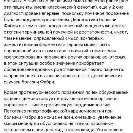
больных. У 3 из них о ее наличии было известно ранее (все
эти пациенты имели классический фенотип), еще у 2 она
диагностирована впервые, поскольку почечное поражение
было ее ведущим проявлением. Диагностика болезни
Фабри на том этапе, когда почечный процесс уже достиг
степени терминальной почечной недостаточности, имеет,
тем не менее, определенный смысл: во-первых,
заместительная ферментная терапия может быть
оправданной и на этом этапе с позиций торможения
прогрессирования поражения других органов; во-вторых,
в этой ситуации особое значение приобретает
обследование кровных родственников такого пациента,
направленное на выявление новых, в т. ч. доклинических,
случаев болезни Фабри.
Кроме протеинурического поражения почек обсуждаемый
пациент демонстрирует и другое ключевое органное
поражение – гипертрофическую кардиомиопатию.
Патогенез гипертрофической кардиомиопатии при
болезни Фабри до конца не ясен: очевидно, увеличение
массы миокарда обусловлено не только пассивным
накоплением в нем церамид-тригезоксида. Установлено,