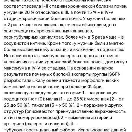
женщин тяжесть почечного поражения клинически
соответствовала I–II стадиям хронической болезни почек;
у мужчин 20 % относилась к III, а почти 15 % – к IV–V
стадиям хронической болезни почек. У мужчин более чем
в 2 раза чаще выявлялись включения сфинголипидов в
эпителиоцитах проксимальных канальцев,
перитубулярных капиллярах, более чем в 3 раза чаще – в
сосудистой интиме. Кроме того, у мужчин были заметно
более выражены вакуолизация и включения в подоцитах.
Интенсивность гломерулосклероза нарастала по мере
увеличения стадии хронической болезни почек, достигнув
максимума к IV–V ее стадиям. На основании анализа
результатов почечных биопсий эксперты группы ISGFN
разработали шкалу оценки тяжести морфологических
изменений почечной ткани при болезни Фабри,
включающую следующие категории: 1 – вакуолизация
подоцитов (нет (0); малая (1 – до 25 %); умеренная (2 – от
25 до 50 % ); тяжелая (3 – > 50 % ); 2 – поражение других
структур (описываются преимущественно выраженность
и тип гломерулосклероза); 3 – изменения артерий и
артериол (склероз и гиалиноз); 4 –
тубулоинтерстициальный фиброз. Использование данной