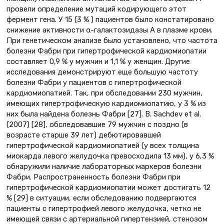
провели определение мутаций кодирующего этот
фермент гена. У 15 (3 % ) пациентов было констатировано
снижение активности α-галактозидазы А в плазме крови.
При генетическом анализе было установлено, что частота
болезни Фабри при гипертрофической кардиомиопатии
составляет 0,9 % у мужчин и 1,1 % у женщин. Другие
исследования демонстрируют еще большую частоту
болезни Фабри у пациентов с гипертрофической
кардиомиопатией. Так, при обследовании 230 мужчин,
имеющих гипертрофическую кардиомиопатию, у 3 % из
них была найдена болезнь Фабри [27]. B. Sachdev et al.
(2007) [28], обследовавшие 79 мужчин с поздно (в
возрасте старше 39 лет) дебютировавшей
гипертрофической кардиомиопатией (у всех толщина
миокарда левого желудочка превосходила 13 мм), у 6,3 %
обнаружили наличие лабораторных маркеров болезни
Фабри. Распространенность болезни Фабри при
гипертрофической кардиомиопатии может достигать 12
% [29] в ситуации, если обследованию подвергаются
пациенты с гипертрофией левого желудочка, четко не
имеющей связи с артериальной гипертензией, стенозом