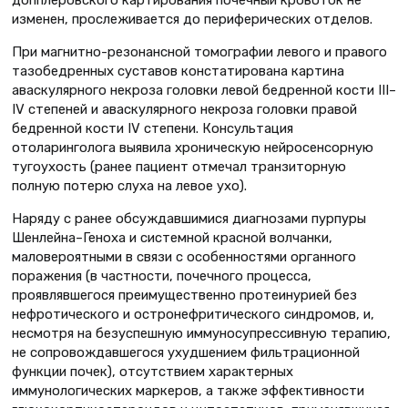
допплеровского картирования почечный кровоток не
изменен, прослеживается до периферических отделов.
При магнитно-резонансной томографии левого и правого
тазобедренных суставов констатирована картина
аваскулярного некроза головки левой бедренной кости III–
IV степеней и аваскулярного некроза головки правой
бедренной кости IV степени. Консультация
отоларинголога выявила хроническую нейросенсорную
тугоухость (ранее пациент отмечал транзиторную
полную потерю слуха на левое ухо).
Наряду с ранее обсуждавшимися диагнозами пурпуры
Шенлейна–Геноха и системной красной волчанки,
маловероятными в связи с особенностями органного
поражения (в частности, почечного процесса,
проявлявшегося преимущественно протеинурией без
нефротического и остронефритического синдромов, и,
несмотря на безуспешную иммуносупрессивную терапию,
не сопровождавшегося ухудшением фильтрационной
функции почек), отсутствием характерных
иммунологических маркеров, а также эффективности