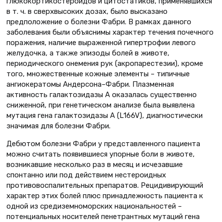
глюкокортикостероидов и цитостатиков, применявшихся
в т. ч. в сверхвысоких дозах, было высказано
предположение о болезни Фабри. В рамках данного
заболевания были объяснимы характер течения почечного
поражения, наличие выраженной гипертрофии левого
желудочка, а также эпизоды болей в животе,
периодического онемения рук (акропарестезии), кроме
того, множественные кожные элементы – типичные
ангиокератомы Андерсона–Фабри. Плазменная
активность галактозидазы А оказалась существенно
сниженной, при генетическом анализе была выявлена
мутация гена галактозидазы А (L166V), диагностически
значимая для болезни Фабри.
Дебютом болезни Фабри у представленного пациента
можно считать появившиеся упорные боли в животе,
возникавшие несколько раз в месяц и исчезавшие
спонтанно или под действием нестероидных
противовоспалительных препаратов. Рецидивирующий
характер этих болей плюс принадлежность пациента к
одной из средиземноморских национальностей –
потенциальных носителей пенетрантных мутаций гена