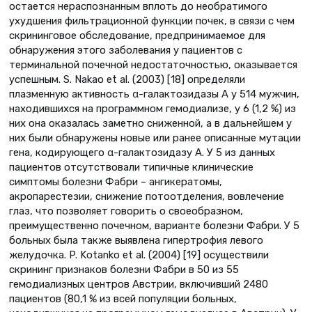
остается нераспознанным вплоть до необратимого
ухудшения фильтрационной функции почек, в связи с чем
скрининговое обследование, предпринимаемое для
обнаружения этого заболевания у пациентов с
терминальной почечной недостаточностью, оказывается
успешным. S. Nakao et al. (2003) [18] определяли
плазменную активность α-галактозидазы А у 514 мужчин,
находившихся на программном гемодиализе, у 6 (1,2 %) из
них она оказалась заметно сниженной, а в дальнейшем у
них были обнаружены новые или ранее описанные мутации
гена, кодирующего α-галактозидазу А. У 5 из данных
пациентов отсутствовали типичные клинические
симптомы болезни Фабри – ангикератомы,
акропарестезии, снижение потоотделения, вовлечение
глаз, что позволяет говорить о своеобразном,
преимущественно почечном, варианте болезни Фабри. У 5
больных была также выявлена гипертрофия левого
желудочка. P. Kotanko et al. (2004) [19] осуществили
скрининг признаков болезни Фабри в 50 из 55
гемодиализных центров Австрии, включивший 2480
пациентов (80,1 % из всей популяции больных,