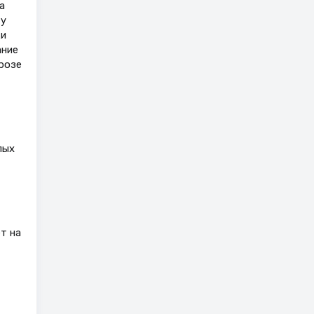
а
 у
ки
ание
розе
лых
т на