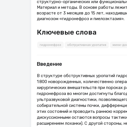
структурно-органических или функциональ
Материал и методы. В основе работы лежит
возрасте от 3 месяцев до 15 лет, находивши
диагнозом «гидронефроз и пиелоэктазия».
Ключевые слова
гидронефроз
обструктивная уропатия
мини-до
Введение
В структуре обструктивных уропатий гидро
1:800 новорожденных, количественно опера
хирургических вмешательств при пороках ра
гидронефроза во многом достигнуты благо
ультразвуковой диагностики, позволяющег
собирательной системы почки, дифференци
этих состояний и проводить раннюю коррек
дискуссионными остаются вопросы тактики
расширением лоханки). С другой стороны, 