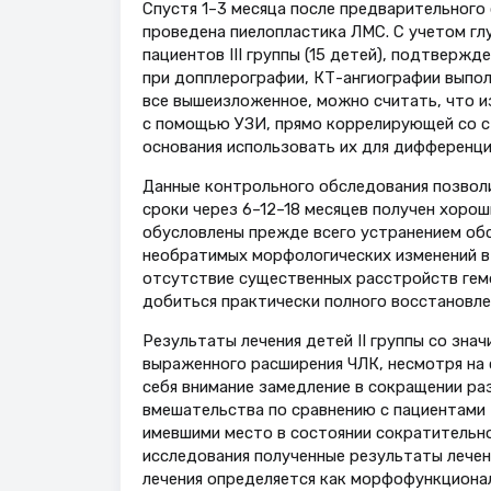
Спустя 1–3 месяца после предварительного
проведена пиелопластика ЛМС. С учетом гл
пациентов III группы (15 детей), подтверж
при допплерографии, КТ-ангиографии выпол
все вышеизложенное, можно считать, что и
с помощью УЗИ, прямо коррелирующей со с
основания использовать их для дифференци
Данные контрольного обследования позволил
сроки через 6–12–18 месяцев получен хоро
обусловлены прежде всего устранением об
необратимых морфологических изменений в 
отсутствие существенных расстройств гем
добиться практически полного восстановле
Результаты лечения детей II группы со зна
выраженного расширения ЧЛК, несмотря на 
себя внимание замедление в сокращении ра
вмешательства по сравнению с пациентами I
имевшими место в состоянии сократительно
исследования полученные результаты лече
лечения определяется как морфофункционал