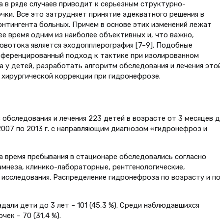
 в ряде случаев приводит к серьезным структурно-
чки. Все это затрудняет принятие адекватного решения в
онтингента больных. Причем в основе этих изменений лежат
е время одним из наиболее объективных и, что важно,
овотока является эходопплерография [7–9]. Подобные
ференцированный подход к тактике при изолированном
 у детей, разработать алгоритм обследования и лечения это
 хирургической коррекции при гидронефрозе.
обследования и лечения 223 детей в возрасте от 3 месяцев д
2007 по 2013 г. с направляющим диагнозом «гидронефроз и
 время пребывания в стационаре обследовались согласно
амнеза, клинико-лабораторные, рентгенологические,
исследования. Распределение гидронефроза по возрасту и п
дали дети до 3 лет – 101 (45,3 %). Среди наблюдавшихся
чек – 70 (31,4 %).