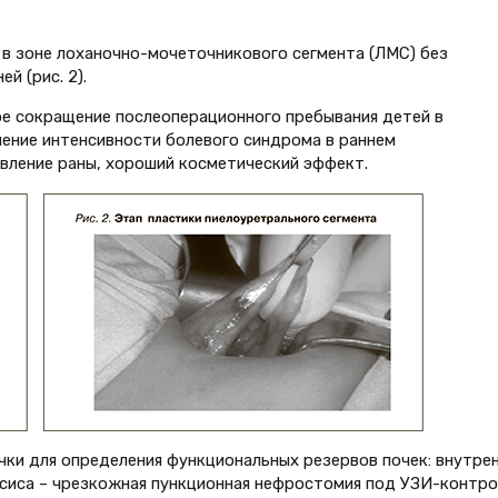
в зоне лоханочно-мочеточникового сегмента (ЛМС) без
 (рис. 2).
е сокращение послеоперационного пребывания детей в
шение интенсивности болевого синдрома в раннем
вление раны, хороший косметический эффект.
чки для определения функциональных резервов почек: внутре
псиса – чрезкожная пункционная нефростомия под УЗИ-контро