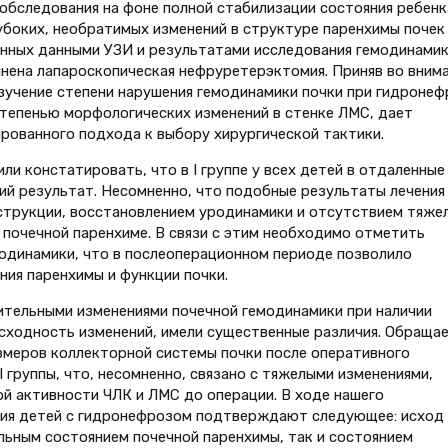
 обследования на фоне полной стабилизации состояния ребенк
убоких, необратимых изменений в структуре паренхимы почек
денных данными УЗИ и результатами исследования гемодинами
нена лапароскопическая нефруретерэктомия. Приняв во вним
зучение степени нарушения гемодинамики почки при гидронеф
тепенью морфологических изменений в стенке ЛМС, дает
рованного подхода к выбору хирургической тактики.
и констатировать, что в I группе у всех детей в отдаленные
ший результат. Несомненно, что подобные результаты лечения
струкции, восстановлением уродинамики и отсутствием тяже
почечной паренхиме. В связи с этим необходимо отметить
одинамики, что в послеоперационном периоде позволило
ния паренхимы и функции почки.
чительными изменениями почечной гемодинамики при наличии
сходность изменений, имели существенные различия. Обращае
змеров коллекторной системы почки после оперативного
 группы, что, несомненно, связано с тяжелыми изменениями,
й активности ЧЛК и ЛМС до операции. В ходе нашего
ния детей с гидронефрозом подтверждают следующее: исход
ьным состоянием почечной паренхимы, так и состоянием