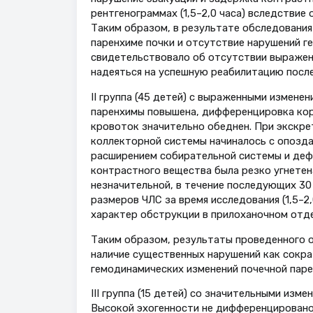
рентгенограммах (1,5–2,0 часа) вследствие
Таким образом, в результате обследования
паренхиме почки и отсутствие нарушений г
свидетельствовало об отсутствии выраженн
надеяться на успешную реабилитацию после
II группа (45 детей) с выраженными изменен
паренхимы повышена, дифференцировка кор
кровоток значительно обеднен. При экскре
коллекторной системы начиналось с опозда
расширением собирательной системы и деф
контрастного вещества была резко угнетен
незначительной, в течение последующих 30
размеров ЧЛС за время исследования (1,5–2
характер обструкции в прилоханочном отд
Таким образом, результаты проведенного о
наличие существенных нарушений как сокра
гемодинамических изменений почечной паре
III группа (15 детей) со значительными изме
Высокой эхогенности не дифференцировано