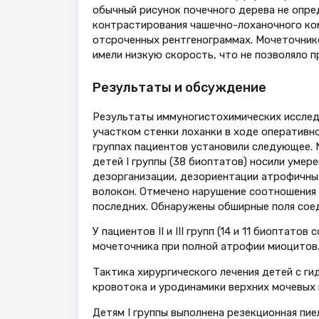
обычный рисунок почечного дерева не опре
контрастирования чашечно-лоханочного ком
отсроченных рентгенограммах. Мочеточник
имели низкую скорость, что не позволяло 
Результаты и обсуждение
Результаты иммуногистохимических исслед
участком стенки лоханки в ходе оперативн
группах пациентов установили следующее. 
детей I группы (38 биоптатов) носили уме
дезорганизации, дезориентации атрофичны
волокон. Отмечено нарушение соотношения
последних. Обнаружены обширные поля соед
У пациентов II и III групп (14 и 11 биоптат
мочеточника при полной атрофии миоцитов
Тактика хирургического лечения детей с г
кровотока и уродинамики верхних мочевых 
Детям I группы выполнена резекционная пи