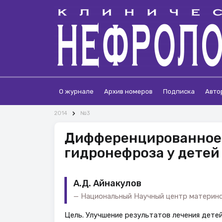
О журнале
Архив номеров
Подписка
Авто
2014
№3
Дифференцированное 
гидронефроза у детей
А.Д. Айнакулов
Национальный Научный центр материнст
Цель. Улучшение результатов лечения дете