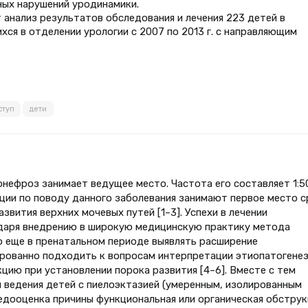
ных нарушений уродинамики.
 анализ результатов обследования и лечения 223 детей в
хся в отделении урологии с 2007 по 2013 г. с направляющим
ступ
дети
нефроз занимает ведущее место. Частота его составляет 1:5
ции по поводу данного заболевания занимают первое место с
звития верхних мочевых путей [1–3]. Успехи в лечении
даря внедрению в широкую медицинскую практику метода
о еще в пренатальном периоде выявлять расширение
рованно подходить к вопросам интерпретации этиопатогене
цию при установлении порока развития [4–6]. Вместе с тем
 ведения детей с пиелоэктазией (умеренным, изолированным
недооценка причины функциональная или органическая обструк