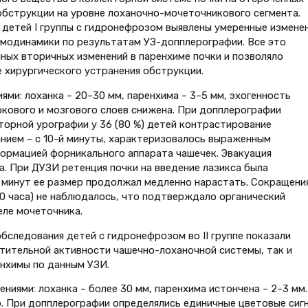
 обструкции на уровне лоханочно-мочеточникового сегмента.
 детей I группы с гидронефрозом выявлены умеренные изменен
емодинамики по результатам УЗ-допплерографии. Все это
ых вторичных изменений в паренхиме почки и позволяло
 хирургического устранения обструкции.
иями: лоханка – 20–30 мм, паренхима – 3–5 мм, эхогенность
кового и мозгового слоев снижена. При допплерографии
торной урографии у 36 (80 %) детей контрастирование
нием – с 10-й минуты, характеризовалось выраженным
ормацией форникального аппарата чашечек. Эвакуация
а. При ДУЗИ ретенция почки на введение лазикса была
 минут ее размер продолжал медленно нарастать. Сокращени
,0 часа) не наблюдалось, что подтверждало органический
еле мочеточника.
бследования детей с гидронефрозом во II группе показали
тительной активности чашечно-лоханочной системы, так и
нхимы по данным УЗИ.
нениями: лоханка – более 30 мм, паренхима истончена – 2–3 мм.
. При допплерографии определялись единичные цветовые сигн