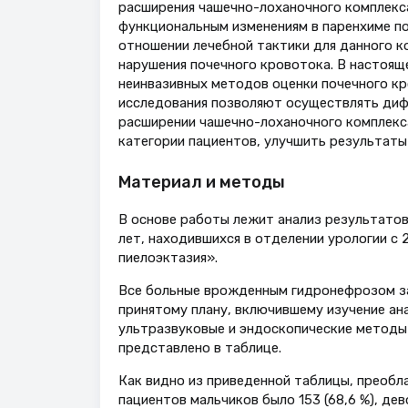
расширения чашечно-лоханочного комплекса
функциональным изменениям в паренхиме по
отношении лечебной тактики для данного к
нарушения почечного кровотока. В настояще
неинвазивных методов оценки почечного кр
исследования позволяют осуществлять диф
расширении чашечно-лоханочного комплекса
категории пациентов, улучшить результаты
Материал и методы
В основе работы лежит анализ результатов 
лет, находившихся в отделении урологии с 
пиелоэктазия».
Все больные врожденным гидронефрозом за
принятому плану, включившему изучение ан
ультразвуковые и эндоскопические методы 
представлено в таблице.
Как видно из приведенной таблицы, преобла
пациентов мальчиков было 153 (68,6 %), дево