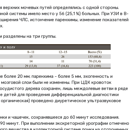
ия верхних мочевых путей определялись с одной стороны.
й системы имело место у 56 (25,1 %) больных. При УЗИ в В-
ширения ЧЛС, истончение паренхимы, изменение показателей
х.
и разделены на три группы.
не более 20 мм; паренхима – более 5 мм, эхогенность и
 мозговой слои были не изменены. При ЦДК кровоток
сосудистого дерева сохранен, лишь междолевые ветви в ряде
пе детей для проведения дифференциальной диагностики
 органическая) проведено диуретическое ультразвуковое
нки и чашечек, сохранявшееся до 60 минут исследования.
90 минут. При выполнении экскреторной урографии отмечено
ого вещества в коллекторной системе почки на отсроченных