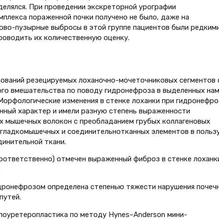
делялся. При проведении экскреторной урографии
плекса пораженной почки получено не было, даже на
ово-пузырные выбросы в этой группе пациентов были редкими
проводить их количественную оценку.
ований резецируемых лоханочно-мочеточниковых сегментов 
ого вмешательства по поводу гидронефроза в выделенных на
Морфологические изменения в стенке лоханки при гидронефро
ренный характер и имели разную степень выраженности
х мышечных волокон с преобладанием грубых коллагеновых
 гладкомышечных и соединительнотканных элементов в польз
инительной ткани.
ов соответственно) отмечен выраженный фиброз в стенке лоханк
.
идронефрозом определена степенью тяжести нарушения почеч
путей.
елоуретеропластика по методу Hynes–Anderson мини-