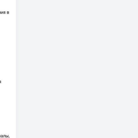
ия в
я
алы,