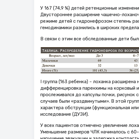
У 167 (74,9 %) детей ретенционные изменен
Двустороннее расширение чашечно-лоханочно
режиме детей с гидронефрозом степень рас
гемодинамики разнились в широких предела
В связи с этим все обследованные дети был
I группа (163 ребенка) – лоханка расширена 
дифференцировка паренхимы на корковый и
прослеживался до капсулы почки, рисунок 
случаев были «раздвинутыми». В этой груп
характера обструкции (функциональная или
исследование (ДУЗИ).
У всех пациентов отмечено увеличение лоха
Уменьшение размеров ЧЛК начиналось с 60–
нарушение эвакуации и задержка контрастн