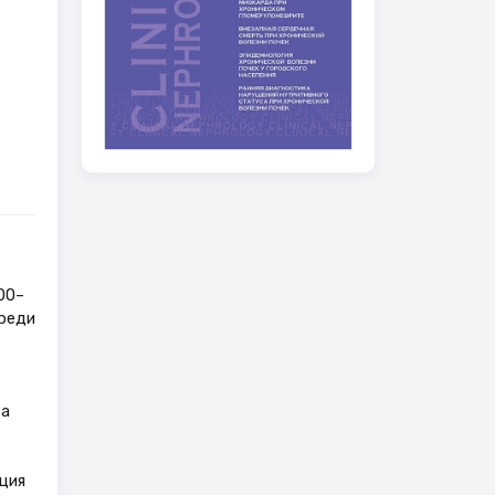
00–
реди
за
ция