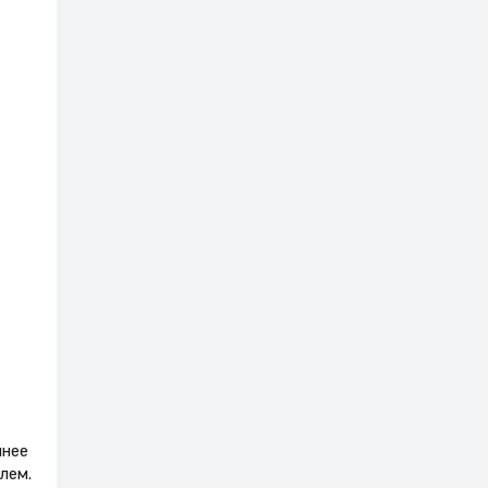
ннее
лем.