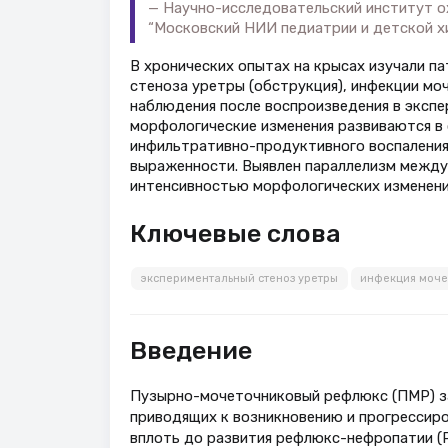
Научно-исследовательский институт о
“Московский НИИ педиатрии и детской х
В хронических опытах на крысах изучали п
стеноза уретры (обструкция), инфекции моч
наблюдения после воспроизведения в эксп
морфологические изменения развиваются в 
инфильтративно-продуктивного воспаления
выраженности. Выявлен параллелизм между
интенсивностью морфологических изменений
Ключевые слова
экспериментальный стеноз уретры
инфекция моче
Введение
Пузырно-мочеточниковый рефлюкс (ПМР) за
приводящих к возникновению и прогрессир
вплоть до развития рефлюкс-нефропатии (РН