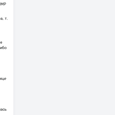
 ПМР
, т.
ое
либо
яце
лась