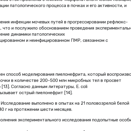
ции патологического процесса в почках и его активности, и
ения инфекции мочевых путей в прогрессировании рефлюкс-
, что и послужило обоснованием проведения эксперименталь
чение динамики патологических
ицированном и неинфицированном ПМР, связанном с
тен способ моделирования пиелонефрита, который воспроизв
очки в количестве 200–500 млн микробных тел в просвет
13]. Согласно данным литературы, E. coli
вызывает острый пиелонефрит [14].
Исследование выполнено в опытах на 21 половозрелой белой
0 г на протяжении шести месяцев.
полнения экспериментального исследования подопытные особ