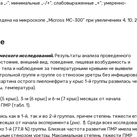
 „-”; минимальные „-/+”; слабовыраженные „+”; умеренно-
ена на микроскопе „Micross MC-300” при увеличениях 4; 10; 2
ие
ического исследований.
Результаты анализа проведенного
стояние, внешний вид, поведение, пищевая возбудимость и
ы тела и наблюдение за температурными кривыми не выявили
трольной группе и группе со стенозом уретры без инфициров
 картина острого пиелонефрита у крыс 1-й группы развилась ч
ы, температура).
(5 крыс), 3-м (6 крыс) и 6-м (7 крыс) месяцах от начала
ПМР (табл. 1).
 как в 1-й, так и во 2-й группах, причем степень тяжести ег
есяцах от начала эксперимента (
рис. 1
). Среди всех исследов
з 1-й (77,8 %) группы. Близкая частота развития ПМР имела м
альным стенозом уретры. Максимальная степень тяжести ПМР