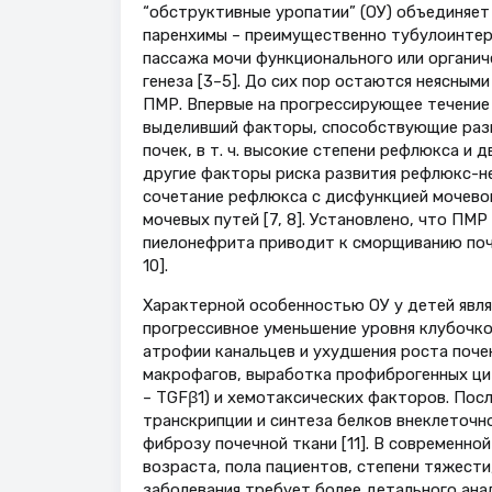
“обструктивные уропатии” (ОУ) объединяе
паренхимы – преимущественно тубулоинтер
пассажа мочи функционального или органич
генеза [3–5]. До сих пор остаются неясны
ПМР. Впервые на прогрессирующее течение 
выделивший факторы, способствующие раз
почек, в т. ч. высокие степени рефлюкса и 
другие факторы риска развития рефлюкс-не
сочетание рефлюкса с дисфункцией мочево
мочевых путей [7, 8]. Установлено, что П
пиелонефрита приводит к сморщиванию поче
10].
Характерной особенностью ОУ у детей явля
прогрессивное уменьшение уровня клубочк
атрофии канальцев и ухудшения роста поче
макрофагов, выработка профиброгенных ци
– TGFβ1) и хемотаксических факторов. Пос
транскрипции и синтеза белков внеклеточн
фиброзу почечной ткани [11]. В современно
возраста, пола пациентов, степени тяжести
заболевания требует более детального ана