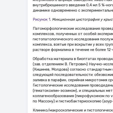
внутрибрюшинного введения 0,4 мл 5 %-ног
динамике одновременно с экспериментальным
Рисунок 1
.
Микционная цистография у крыс 
Патоморфологические исследования прове
комплексов, полученных от особей экспери
гистопатологического исследования послужи
комплекса, взятые при вскрытии у всех гру
растворе формалина в течение не более 12 
Обработка материала в биоптатах проводи
(зав. отделением В. Петрович) Научно-исс
(Кишинев, Молдова) согласно стандартным 
следующей последовательности: обезвожи
заливка в парафин, серийная микротомия ср
Гистологические исследования проводедены
(гематоксилин-эозином), и специальных ме
коллагенообразования (пикрофуксином по v
по Массону) и гистиобактериоскопию (азур
Клинико/макроскопические и гистологическ