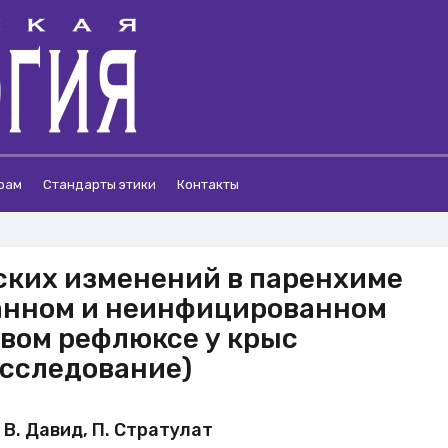
рам
Стандарты этики
Контакты
ских изменений в паренхиме
анном и неинфицированном
вом рефлюксе у крыс
исследование)
, В. Давид, П. Стратулат