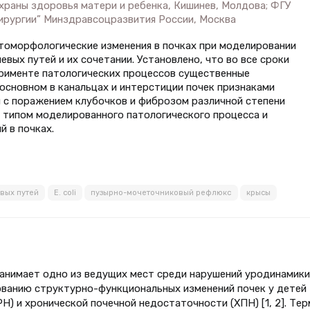
храны здоровья матери и ребенка, Кишинев, Молдова; ФГУ
ирургии” Минздравсоцразвития России, Москва
атоморфологические изменения в почках при моделировании
евых путей и их сочетании. Установлено, что во все сроки
ерименте патологических процессов существенные
основном в канальцах и интерстиции почек признаками
 с поражением клубочков и фиброзом различной степени
 типом моделированного патологического процесса и
 в почках.
вых путей
E. coli
пузырно-мочеточниковый рефлюкс
крысы
нимает одно из ведущих мест среди нарушений уродинамики
ованию структурно-функциональных изменений почек у детей
) и хронической почечной недостаточности (ХПН) [1, 2]. Тер