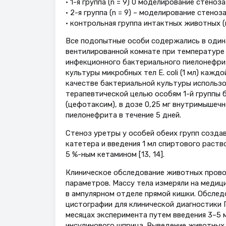
• 1-я группа (n = 9) 0 моделирование стено
• 2-я группа (n = 9) – моделирование стено
• контрольная группа интактных животных (n
Все подопытные особи содержались в одина
вентилированной комнате при температуре 
инфекционного бактериального пиелонефрит
культуры микробных тел E. coli (1 мл) кажд
качестве бактериальной культуры использов
терапевтической целью особям 1-й группы б
(цефотаксим), в дозе 0,25 мг внутримышечно
пиелонефрита в течение 5 дней.
Стеноз уретры у особей обеих групп созда
катетера и введения 1 мл спиртового раств
5 %-ным кетамином [13, 14].
Клиническое обследование животных прово
параметров. Массу тела измеряли на медиц
в ампулярном отделе прямой кишки. Обсле
цистографии для клинической диагностики 
месяцах эксперимента путем введения 3–5 
инсулинового шприца. Выведение животных 