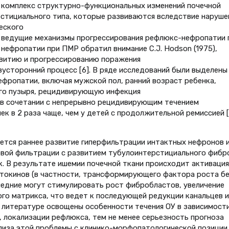
т комплекс структурно-функциональных изменений почечной
стициального типа, которые развиваются вследствие наруше
еского
ми ведущие механизмы прогрессирования рефлюкс-нефропатии 
нефропатии при ПМР обратил внимание C.J. Hodson (1975),
витию и прогрессированию поражения
двусторонний процесс [6]. В ряде исследований были выделены
фропатии, включая мужской пол, ранний возраст ребенка,
го пузыря, рецидивирующую инфекция
МР в сочетании с непрерывно рецидивирующим течением
к в 2 раза чаще, чем у детей с продолжительной ремиссией [
ется раннее развитие гиперфильтрации интактных нефронов 
овой фильтрации с развитием тубулоинтерстициального фибр
к. В результате ишемии почечной ткани происходит активация
токинов (в частности, трансформирующего фактора роста бе
ледние могут стимулировать рост фибробластов, увеличение
ого матрикса, что ведет к последующей редукции канальцев и
й литературе освощены особенности течения ОУ в зависимост
, локализации рефлюкса, тем не менее серьезность прогноза
лиза этой проблемы с клинико-морфопатологической позиции