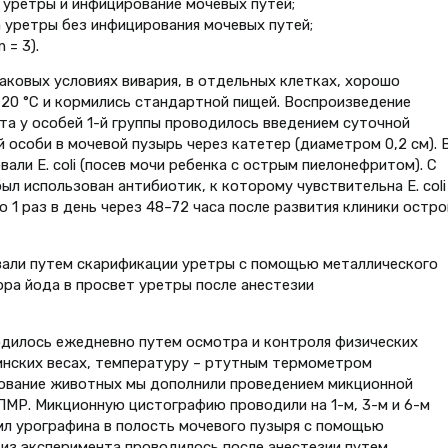
за уретры и инфицирование мочевых путей;
за уретры без инфицирования мочевых путей;
 = 3).
ковых условиях вивария, в отдельных клетках, хорошо
20 °С и кормились стандартной пищей. Воспроизведение
а у особей 1-й группы проводилось введением суточной
ой особи в мочевой пузырь через катетер (диаметром 0,2 см). 
али E. coli (посев мочи ребенка с острым пиелонефритом). С
ыл использован антибиотик, к которому чувствительна E. coli
 1 раз в день через 48–72 часа после развития клиники остро
вали путем скарификации уретры с помощью металлического
ора йода в просвет уретры после анестезии
дилось ежедневно путем осмотра и контроля физических
инских весах, температуру – ртутным термометром
дование животных мы дополнили проведением микционной
ПМР. Микционную цистографию проводили на 1-м, 3-м и 6-м
мл урографина в полость мочевого пузыря с помощью
из эксперимента проводилось после анестезии путем