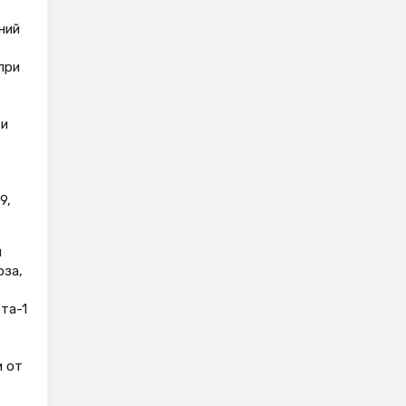
ний
при
 и
9,
и
оза,
та-1
и от
,