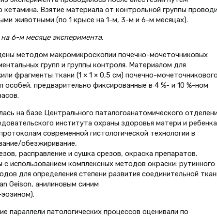
о кетамина. Взятие материала от контрольной группы проводи
и животными (по 1 крысе на 1-м, 3-м и 6-м месяцах).
на 6-м месяце эксперимента
.
дены методом макромикроскопии почечно-мочеточниковых
ментальных групп и группы контроля. Материалом для
ли фрагменты ткани (1 × 1 × 0,5 см) почечно-мочеточниковог
пп особей, предварительно фиксированные в 4 %- и 10 %-ном
часов.
лась на базе Центрального паталогоанатомического отделен
ледовательского института охраны здоровья матери и ребенка
протоколам современной гистологической технологии в
вание/обезжиривание,
езов, расправление и сушка срезов, окраска препаратов.
 с использованием комплексных методов окраски: рутинного
тодов для определения степени развития соединительной ткан
an Geison, анилиновым синим
-эозином).
ие параллели патологических процессов оценивали по