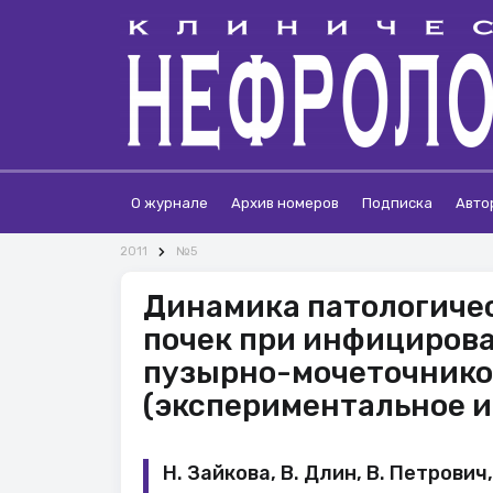
О журнале
Архив номеров
Подписка
Авто
2011
№5
Динамика патологиче
почек при инфициров
пузырно-мочеточнико
(экспериментальное 
Н. Зайкова, В. Длин, В. Петрович