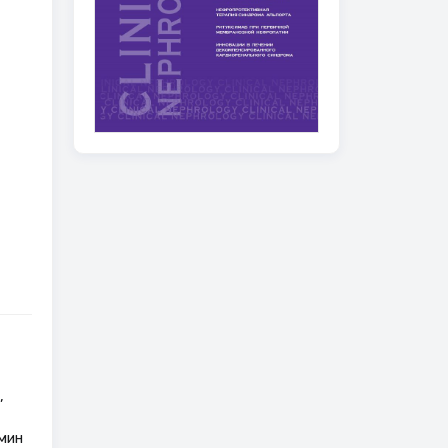
,
мин