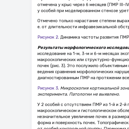
отмечена у крыс через 6 месяцев (ПМР III–
у особей при моделированном стенозе уретр
Отмечено только нарастание степени выраж
е. от длительности инфравезикальной обстру
Рисунок 2
. Динамика частоты развития ПМР
Результаты морфологического исследов
исследование на 1-м, 3-м и 6-м месяцах эк
макроскопических или структурно-функцио
почек (рис. 3). Это послужило объективным
ведения сравнения морфологических наруше
диагностированным ПМР на протяжении все
Рисунок 3
.
Микроскопия кортикальной зоны
эксперимента. Патологии не выявлено
.
У 2 особей с отсутствием ПМР из 1-й и 2-й 
макроскопическом и гистологическом обсле
незначительное увеличение почек в размера
форма и поверхность почек. Топографическ
от особей контрольной группы. Паренхима п