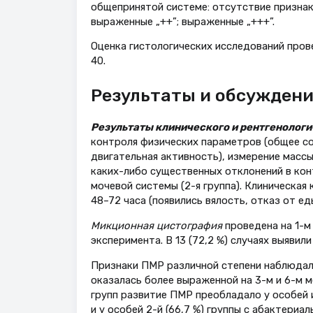
общепринятой системе: отсутствие признака
выраженные „++”; выраженные „+++”.
Оценка гистологических исследований провед
40.
Результаты и обсужден
Результаты клинического и рентгенолог
контроля физических параметров (общее со
двигательная активность), измерение масс
каких-либо существенных отклонений в кон
мочевой системы (2-я группа). Клиническая
48–72 часа (появились вялость, отказ от ед
Микционная цистография
проведена на 1-м 
эксперимента. В 13 (72,2 %) случаях выявили 
Признаки ПМР различной степени наблюдались
оказалась более выраженной на 3-м и 6-м м
групп развитие ПМР преобладало у особей и
и у особей 2-й (66,7 %) группы с абактери