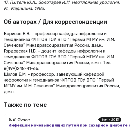
17. Пытель Ю.А., Золотарев И.И. Неотложная урология.
М., Медицина, 1986.
Об авторах / Для корреспонденции
Борисов В.В. – профессор кафедры нефрологии и
гемодиализа ФППОВ ГОУ ВПО “Первый МГМУ им. И.М.
Сеченова” Минздравсоцразвития России, д.м.н.;
Гордовская Н.Б. – доцент кафедры нефрологии и
гемодиализа ФППОВ ГОУ ВПО “Первый МГМУ им. И.М.
Сеченова” Минздравсоцразвития России, к.м.н. Тел.
8(499)248-41-66;
Шилов Е.М. – профессор, заведующий кафедрой
нефрологии и гемодиализа ФППОВ ГОУ ВПО “Первый
МГМУ им. И.М. Сеченова” Минздравсоцразвития России,
д.м.н.
Также по теме
В. В. Фомин
№4 / 2013
Инфекции мочевыводящих путей при сахарном диабете