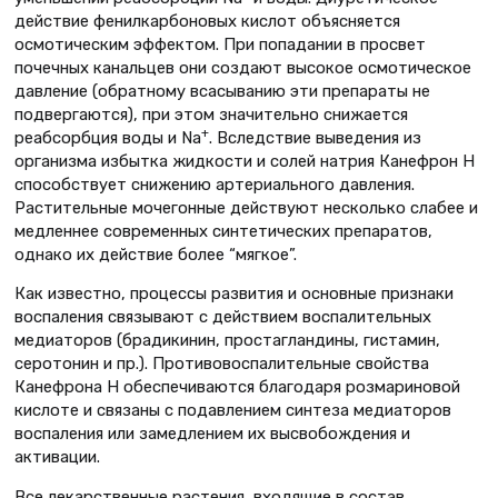
действие фенилкарбоновых кислот объясняется
осмотическим эффектом. При попадании в просвет
почечных канальцев они создают высокое осмотическое
давление (обратному всасыванию эти препараты не
подвергаются), при этом значительно снижается
+
реабсорбция воды и Na
. Вследствие выведения из
организма избытка жидкости и солей натрия Канефрон Н
способствует снижению артериального давления.
Растительные мочегонные действуют несколько слабее и
медленнее современных синтетических препаратов,
однако их действие более “мягкое”.
Как известно, процессы развития и основные признаки
воспаления связывают с действием воспалительных
медиаторов (брадикинин, простагландины, гистамин,
серотонин и пр.). Противовоспалительные свойства
Канефрона Н обеспечиваются благодаря розмариновой
кислоте и связаны с подавлением синтеза медиаторов
воспаления или замедлением их высвобождения и
активации.
Все лекарственные растения, входящие в состав