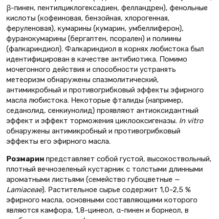
β-пинен, пентилциклогексадиен, фелландрен), фенольные
кислоты (кофеиновая, бензойная, хлорогенная,
феруленовая), кумарины (кумарин, умбеллиферон),
фуранокумарины (бергаптен, псорален) и полиины
(фалкариндиол). Фалкариндиол в корнях любистока был
идентифицирован в качестве антибиотика. Помимо
мочегонного действия и способности устранять
метеоризм обнаружены спазмолитический,
антимикробный и противогрибковый эффекты эфирного
масла любистока. Некоторые фталиды (например,
седанолид, сенкиунолид) проявляют антиоксидантный
эффект и эффект торможения циклооксигеназы.
In vitro
обнаружены антимикробный и противогрибковый
эффекты его эфирного масла.
Розмарин
представляет собой густой, высокоствольный,
плотный вечнозеленый кустарник с толстыми длинными
ароматными листьями (семейство губоцветные —
Lamiaceae
). Растительное сырье содержит 1,0–2,5 %
эфирного масла, основными составляющими которого
являются камфора, 1,8-цинеол, α-пинен и борнеол, в