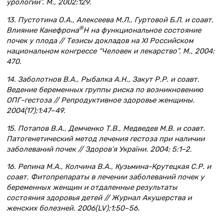
урологии”. М., 2002:129.
13. Пустотина О.А., Алексеева М.Л., Гуртовой Б.Л. и соавт.
®
Влияние Канефрона
Н на функциональное состояние
почек у плода // Тезисы докладов на XI Российском
национальном конгрессе “Человек и лекарство”. М., 2004:
470.
14. Заболотнов В.А., Рыбалка А.Н., Закут Р.Р. и соавт.
Ведение беременных группы риска по возникновению
ОПГ-гестоза // Репродуктивное здоровье женщины.
2004(17);1:47–49.
15. Потапов В.А., Демченко Т.В., Медведев М.В. и соавт.
Патогенетический метод лечения гестоза при наличии
заболеваний почек // Здоров’я України. 2004; 5:1–2.
16. Репина М.А., Колчина В.А., Кузьмина-Крутецкая С.Р. и
соавт. Фитопрепараты в лечении заболеваний почек у
беременных женщин и отдаленные результаты
состояния здоровья детей // Журнал Акушерства и
женских болезней. 2006(LV);1:50–56.