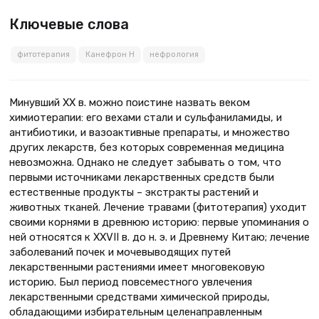
Ключевые слова
фитотерапия
Канефрон Н
нефрология
Минувший ХХ в. можно поистине назвать веком
химиотерапии: его вехами стали и сульфаниламиды, и
антибиотики, и вазоактивные препараты, и множество
других лекарств, без которых современная медицина
невозможна. Однако не следует забывать о том, что
первыми источниками лекарственных средств были
естественные продукты – экстракты растений и
животных тканей. Лечение травами (фитотерапия) уходит
своими корнями в древнюю историю: первые упоминания о
ней относятся к XXVII в. до н. э. и Древнему Китаю; лечение
заболеваний почек и мочевыводящих путей
лекарственными растениями имеет многовековую
историю. Был период повсеместного увлечения
лекарственными средствами химической природы,
обладающими избирательным целенаправленным