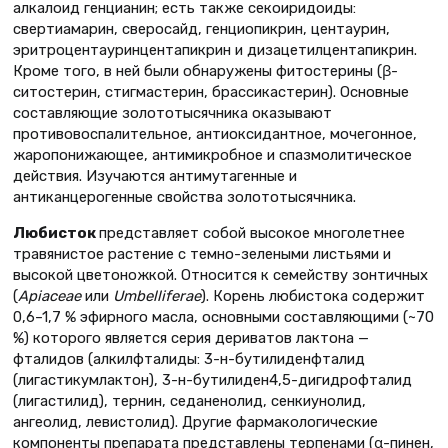
алкалоид генцианин; есть также секоиридоиды:
свертиамарин, сверосайд, генциопикрин, центаурин,
эритроцентауринцентапикрин и дизацетилцентапикрин.
Кроме того, в ней были обнаружены фитостерины (β-
ситостерин, стигмастерин, брассикастерин). Основные
составляющие золототысячника оказывают
противовоспалительное, антиоксидантное, мочегонное,
жаропонижающее, антимикробное и спазмолитическое
действия. Изучаются антимутагенные и
антиканцерогенные свойства золототысячника.
Любисток
представляет собой высокое многолетнее
тра­вянистое растение с темно-зелеными листьями и
высокой цветоножкой. Относится к семейству зонтичных
(
Apiaceae
или
Umbelliferae
). Корень любистока содержит
0,6–1,7 % эфирного масла, основными составляющими (~70
%) которого является серия дериватов лактона —
фталидов (алкилфталиды: 3-н-бутилиденфталид
(лигастикумлактон), 3-н-бутилиден­4,5-дигидрофталид
(лигастилид), тернин, седаненолид, сенкиунолид,
ангеолид, левистолид). Другие фармакологические
компоненты препарата представлены терпенами (α-пинен,