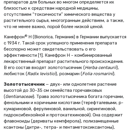
препаратов для больных во многом определяется их
близостью к средствам народной медицины,
отсутствием “токсичности” химического вещества у
растительного сырья, многогранным действием, а также,
что не менее важно, порой более низкой ценой.
®
Канефрон
Н (Bionorica, Германия) в Германии выпускается
с 1934 г. Такой срок успешного применения препарата
бесспорно может свидетельствовать о его
эффективности [1]. Канефрон Н – комбинированный
лекарственный препарат растительного происхождения.
В его состав входят золототысячник (
Herba сentaurii
),
любисток (
Radix levistici
), розмарин (
Folia rosmarini
).
Золототысячник
— двух- или однолетнее растение
высотой до 30–35 см семейства горечавковых
(
Gentianaceae
). Трава золототысячника богата горечами,
фенольными и коричными кислотами (терефталевыми, p-
кумариновой, ферулиновой, ванильной, сирингиновой,
гидроксибензойной и протокатехиновой). Она содержит
флавоноиды (дериваты кемпферола), полизамещенные
ксантоны (дитри-, тетра- и пентаметоксиксантоны),