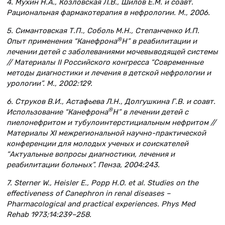
4. Мухин Н.А., Козловская Л.В., Шилов Е.М. и соавт.
Рациональная фармакотерапия в нефрологии. М., 2006.
5. Симантовская Т.П., Соболь М.Н., Степанченко И.П.
®
Опыт применения “Канефрона
Н” в реабилитации и
лечении детей с заболеваниями мочевыводящей системы
// Материалы II Российского конгресса “Современные
методы диагностики и лечения в детской нефрологии и
урологии”. М., 2002:129.
6. Струков В.И., Астафьева Л.Н., Долгушкина Г.В. и соавт.
®
Использование “Канефрона
Н” в лечении детей с
пиелонефритом и тубулоинтерстициальным нефритом //
Материалы XI межрегиональной научно-практической
конференции для молодых ученых и соискателей
“Актуальные вопросы диагностики, лечения и
реабилитации больных”. Пенза, 2004:243.
7. Sterner W., Heisler E., Popp H.O. et al. Studies on the
effectiveness of Canephron in renal diseases –
Pharmacological and practical experiences. Phys Med
Rehab 1973;14:239–258.