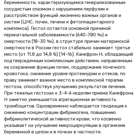
беременности, характеризующемся генерализованным
сосудистым спазмом с нарушением перфузии и
расстройством функций жизненно важных органов и
систем (ЦНС, почек, печени и фетоплацентарного
комплекса). Гестоз остается основной причиной
перинатальной заболеваемости (640–780 ‰) и
смертности (18–30 ‰), в структуре причин материнской
смертности в России гестоз стабильно занимает третье
место (от 11,8 до 14,8 %) [14–16]. Канефрон Н, обладающий
подтвержденным комплексным действием, направленным
на сохранение функции почек, поддержание почечного
кровотока, снижение уровня протеинурии и отеков, по
праву занимает важное место в комплексной терапии
гестоза, способствуя улучшению результатов лечения.
При тяжелых гестозах к 3–4-й неделям приема Канефрона
Н заметно уменьшается агрегационная активность
тромбоцитов. Одновременно наблюдается тенденция к
снижению концентрации фибриногена, повышению
фибринолитической активности крови, что косвенно
указывает на улучшение микроциркуляции в организме
беременной в целом и в почках в частности.