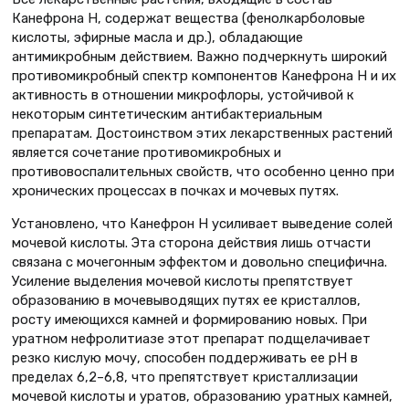
Канефрона Н, содержат вещества (фенолкарболовые
кислоты, эфирные масла и др.), обладающие
антимикробным действием. Важно подчеркнуть широкий
противомикробный спектр компонентов Канефрона Н и их
активность в отношении микрофлоры, устойчивой к
некоторым синтетическим антибактериальным
препаратам. Достоинством этих лекарственных растений
является сочетание противомикробных и
противовоспалительных свойств, что особенно ценно при
хронических процессах в почках и мочевых путях.
Установлено, что Канефрон Н усиливает выведение солей
мочевой кислоты. Эта сторона действия лишь отчасти
связана с мочегонным эффектом и довольно специфична.
Усиление выделения мочевой кислоты препятствует
образованию в мочевыводящих путях ее кристаллов,
росту имеющихся камней и формированию новых. При
уратном нефролитиазе этот препарат подщелачивает
резко кислую мочу, способен поддерживать ее рН в
пределах 6,2–6,8, что препятствует кристаллизации
мочевой кислоты и уратов, образованию уратных камней,