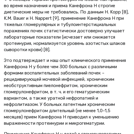
во время назначения и приема Канефрона Н стро­гие
диетические меры не требовались. По данным H. Kopp [8],
K.M. Bauer и H. Nappert [9], применение Канефрона Н при
тяжелых гломерулярных и тубулоинтерстициальных
поражениях почек статистически достоверно улучшает
лабораторные показатели (исчезает или снижается
протеинурия, нормализуется уровень азотистых шлаков
сыворотки крови) [8].
Это подтверждает и наш опыт клинического применения
Канефрона Н у более чем 300 больных с различными
формами воспалительных заболеваний почек –
рецидивирующей мочевой инфекцией, хроническим
необструктивным пиелонефритом, хроническим
гломерулонефритом, в т. ч. и его гематурическим
вариантом, а также уратной нефропатией и
нефролитиазом. У больных латентным хроническим
гломерулонефритом длительный (не менее 1,0–1,5
месяцев) прием Канефрона Н приводил к уменьшению
выраженности протеинурии и микрогематурии.
Применение Канефрона Н у детей с гломерулопатиями