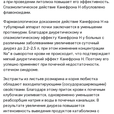
а при проведении литолиза повышает его эффективность.
Спазмолитическое действие Канефрона Н обусловлено
флавоноидами.
Фармакологически доказанное действие Канефрона Н на
тубулярный аппарат почки заключается в уменьшении
протеинурии. Благодаря диуретическому и
спазмолитическому эффекту Канефрона Н у больных с
различными заболеваниями увеличивается суточный
диурез до 2,2–2,5 л, при этом изменения концентрации
+
Na
в сыворотке крови не происходит, что подтверждает
мягкий диуретический эффект Канефрона Н. Поэтому его
успешно применяют при почечной недостаточности,
отечном синдроме.
Экстракты из листьев розмарина и корня любистка
обладают вазодилатирующими (сосудорасширяющими)
свойствами. Благодаря этому приток крови к почечным
клубочкам усиливается, одновременно уменьшается
реабсорбция натрия и воды в почечных канальцах. В
результате увеличения диуреза повышается
интенсивность выведения продуктов катаболизма с