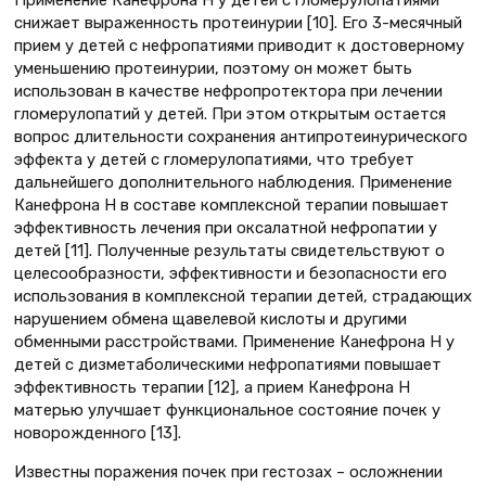
снижает выраженность протеинурии [10]. Его 3-месячный
прием у детей с нефропатиями приводит к достоверному
уменьшению протеинурии, поэтому он может быть
использован в качестве нефропротектора при лечении
гломерулопатий у детей. При этом открытым остается
вопрос длительности сохранения антипротеинурического
эффекта у детей с гломерулопатиями, что требует
дальнейшего дополнительного наблюдения. Применение
Канефрона Н в составе комплексной терапии повышает
эффективность лечения при оксалатной нефропатии у
детей [11]. Полученные результаты свидетельствуют о
целесообразности, эффективности и безопасности его
использования в комплексной терапии детей, страдающих
нарушением обмена щавелевой кислоты и другими
обменными расстройствами. Применение Канефрона Н у
детей с дизметаболическими нефропатиями повышает
эффективность терапии [12], а прием Канефрона Н
матерью улучшает функциональное состояние почек у
новорожденного [13].
Известны поражения почек при гестозах – осложнении