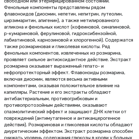
свободном или этерифицированном состоянии.
Фенольные компоненты представлены рядом
флавоноидов (диосмин, непетин, непитрин, лутеолин,
цирзимаритин, апигенин), а также метилированного
агликона и фенольных кислот (кофеиновой, синапиновой,
p-кумариновой, ферулиновой, гидроксибензойной,
лабиатиновой, карнозиновой и хлорогенной). Содержатся
также розмариновая и гликолевая кислоты. Ряд
фенольных компонентов, извлеченных из розмарина,
проявляет сильное антиоксидантное действие. Экстракт
розмарина оказывает выраженный гепато- и
нефропротекторный эффект. Флавоноиды розмарина,
включая диосмин, являются весьма активными
компонентами, оказывая положительное влияние на
капилляры. Растение и его экстракты обладают
антибактериальным, противогрибковым и
противопротозойным действиями, оказывают
спазмолитический эффект и защищают ДНК клетки от
повреждений (антимутагенное и антиканцерогенное
действия). Розмариновая и гликолевая кислоты обладают
диуретическим эффектом. Экстракт розмарина способен
снижать уровень содержания глюкозы в крови у больных