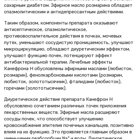
сахарным диабетом. Эфирное масло розмарина обладает
спазмолитическим и антидепрессантным действиями.
Таким образом, компоненты препарата оказывают
антисептическое, спазмолитическое,
противовоспалительное действия в почках, мочевых
путях, уменьшают сосудистую проницаемость, улучшают
микроциркуляцию, обладают диуретическим эффектом,
улучшают функцию почек, потенцируют эффект
антибактериальной терапии. Лечебные эффекты
Канефрона Н обусловлены эфирными маслами (любисток,
розмарин), фенолкарбоновыми кислотами (розмарин,
любисток, золототысячник), фталидами (любисток),
горечами (золототысячник).
Диуретическое действие препарата Канефрон Н
обусловлено сочетанием различных точек приложения
лекарственных веществ. Эфирные масла расширяют
сосуды почек, что способствует улучшению
кровоснабжения эпителия почечных канальцев, позитивно
влияя на их функцию. Это проявляется главным образом в
+
уменьшении реабсорбции Na
и воды. Диуретическое