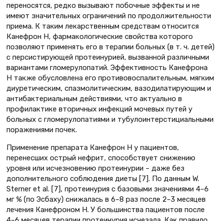
переносятся, редко вызывают побочные эффекты и не
имеют значительных ограничений по продолжительности
приема. К таким лекарственным средствам отно­сится
Канефрон Н, фармакологические свойства которого
позволяют применять его в терапии больных (в т. ч. детей)
с персистирующей протеинурией, вызванной различными
вариантами гломерулопатий. Эффективность Канефрона
Н также обусловлена его противовоспалительным, мягким
диуретическим, спазмолитическим, вазодилатирующим и
антибактериальным действиями, что актуально в
профилактике вторичных инфекций мочевых путей у
больных с гломерулопатиями и тубулоинтерстициальными
поражениями почек.
Применение препарата Канефрон Н у пациентов,
перенесших острый нефрит, способствует снижению
уровня или исчезновению протеинурии – даже без
дополнительного соблюдения диеты [7]. По данным W.
Sterner et al. [7], протеинурия с базовыми значениями 4–6
мг % (по Эсбаху) снижалась в 6–8 раз после 2–3 месяцев
лечения Канефроном Н. У большинства пациентов после
4–6 месяцев терапии протеинурия исчезала. Как правило,