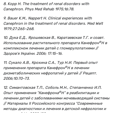
8. Kopp H. The treatment of renal disorders with
Canephron. Phys Med Rehab 1975;16:78.
9. Bauer K.M., Nappert H. Clinical experiences with
Canephron in the treatment of renal disorders. Med Welt
1979;27:265–268.
10. Дука Е.Д., Ярошевская В., Каратаевская Т.Г. и соавт.
®
Использование растительного препарата Канефрон
Н в
комплексном лечении детей с гломерулопатиями //
Здоров’я України. 2006; 17:15–16.
11. Сукало А.В., Крохина С.А., Тур Н.И. Первый опыт
®
применения препарата Канефрон
Н в лечении
дизметаболических нефропатий у детей // Рецепт.
2006;10:70–73.
12. Симантовская Т.П., Соболь М.Н., Степанченко И.П.
®
Опыт применения “Канефрона
Н” в реабилитации и
лечении детей с заболеваниями мочевыводящей системы
// Материалы II Российского конгресса “Современные
методы диагностики и лечения в детской нефрологии и