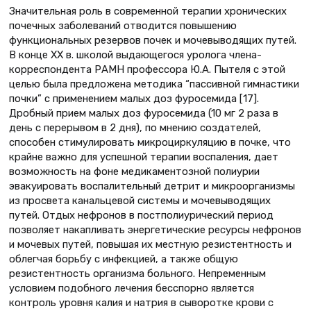
Значительная роль в современной терапии хронических
почечных заболеваний отводится повышению
функциональных резервов почек и мочевыводящих путей.
В конце ХХ в. школой выдающегося уролога члена-
корреспондента РАМН профессора Ю.А. Пытеля с этой
целью была предложена методика “пассивной гимнастики
почки” с применением малых доз фуросемида [17].
Дробный прием малых доз фуросемида (10 мг 2 раза в
день с перерывом в 2 дня), по мнению создателей,
способен стимулировать микроциркуляцию в почке, что
крайне важно для успешной терапии воспаления, дает
возможность на фоне медикаментозной полиурии
эвакуировать воспалительный детрит и микроорганизмы
из просвета канальцевой системы и мочевыводящих
путей. Отдых нефронов в постполиурический период
позволяет накапливать энергетические ресурсы нефронов
и мочевых путей, повышая их местную резистентность и
облегчая борьбу с инфекцией, а также общую
резистентность организма больного. Непременным
условием подобного лечения бесспорно является
контроль уровня калия и натрия в сыворотке крови с