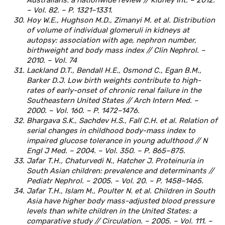
Australians: a nationwide review // Kidney Int. – 2012.
– Vol. 82. – P. 1321–1331.
Hoy W.E., Hughson M.D., Zimanyi M. et al. Distribution
of volume of individual glomeruli in kidneys at
autopsy: association with age, nephron number,
birthweight and body mass index // Clin Nephrol. –
2010. – Vol. 74
Lackland D.T., Bendall H.E., Osmond C., Egan B.M.,
Barker D.J. Low birth weights contribute to high-
rates of early-onset of chronic renal failure in the
Southeastern United States // Arch Intern Med. –
2000. – Vol. 160. – P. 1472–1476.
Bhargava S.K., Sachdev H.S., Fall C.H. et al. Relation of
serial changes in childhood body-mass index to
impaired glucose tolerance in young adulthood // N
Engl J Med. – 2004. – Vol. 350. – P. 865–875.
Jafar T.H., Chaturvedi N., Hatcher J. Proteinuria in
South Asian children: prevalence and determinants //
Pediatr Nephrol. – 2005. – Vol. 20. – P. 1458–1465.
Jafar T.H., Islam M., Poulter N. et al. Children in South
Asia have higher body mass-adjusted blood pressure
levels than white children in the United States: a
comparative study // Circulation. – 2005. – Vol. 111. –