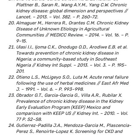
Plattner B., Saran R., Wang A.Y.M., Yang C.W. Chronic
kidney disease: global dimension and perspectives //
Lancet. – 2013. – Vol. 382. – P. 260–72.
Almaguer M., Herrera R., Orantes C.M. Chronic Kidney
Disease of Unknown Etiology in Agricultural
Communities // MEDICC Review. – 2014. – Vol. 16. – P.
9–15.
Ulasi I.I., Ijoma C.K., Onodugo O.D., Arodiwe E.B. et al.
Towards prevention of chronic kidney disease in
Nigeria; a community-based study in Southeast
Nigeria // Kidney Int Suppl. – 2013. – Vol. 3. – P. 195–
201.
Otieno L.S., McLigeyo S.O., Luta M. Acute renal failure
following the use of herbal medicines // East Afr Med
J. – 1991. – Vol. 6. – P. 993–998.
Obrador G.T., Garcia-Garcia G., Villa A.R., Rubilar X.
Prevalence of chronic kidney disease in the Kidney
Early Evaluation Program (KEEP) Mexico and
comparison with KEEP US // Kidney Int. – 2010. – Vol.
77 P. S2–S8.
Gutierrez-Padilla J.A., Mendoza-Garcia M., Plascencia-
Perez S., Renoirte-Lopez K. Screening for CKD and