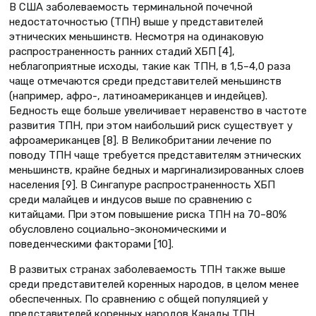
В США заболеваемость терминальной почечной
недостаточностью (ТПН) выше у представителей
этнических меньшинств. Несмотря на одинаковую
распространенность ранних стадий ХБП [4],
неблагоприятные исходы, такие как ТПН, в 1,5–4,0 раза
чаще отмечаются среди представителей меньшинств
(например, афро-, латиноамериканцев и индейцев).
Бедность еще больше увеличивает неравенство в частоте
развития ТПН, при этом наибольший риск существует у
афроамериканцев [8]. В Великобритании лечение по
поводу ТПН чаще требуется представителям этнических
меньшинств, крайне бедных и маргинализированных слоев
населения [9]. В Сингапуре распространенность ХБП
среди малайцев и индусов выше по сравнению с
китайцами. При этом повышение риска ТПН на 70–80%
обусловлено социально-экономическими и
поведенческими факторами [10].
В развитых странах заболеваемость ТПН также выше
среди представителей коренных народов, в целом менее
обеспеченных. По сравнению с общей популяцией у
представителей коренных народов Канады ТПН