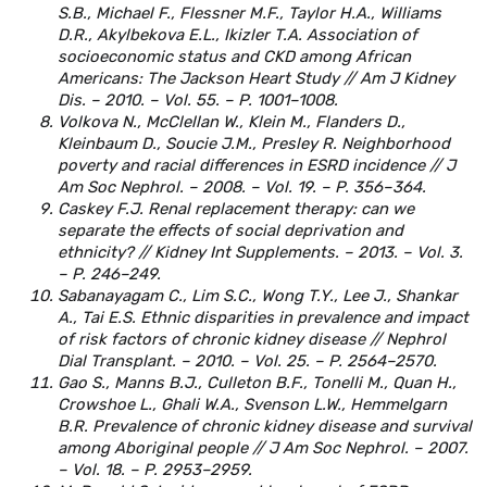
S.B., Michael F., Flessner M.F., Taylor H.A., Williams
D.R., Akylbekova E.L., Ikizler T.A. Association of
socioeconomic status and CKD among African
Americans: The Jackson Heart Study // Am J Kidney
Dis. – 2010. – Vol. 55. – P. 1001–1008.
Volkova N., McClellan W., Klein M., Flanders D.,
Kleinbaum D., Soucie J.M., Presley R. Neighborhood
poverty and racial differences in ESRD incidence // J
Am Soc Nephrol. – 2008. – Vol. 19. – P. 356–364.
Caskey F.J. Renal replacement therapy: can we
separate the effects of social deprivation and
ethnicity? // Kidney Int Supplements. – 2013. – Vol. 3.
– P. 246–249.
Sabanayagam C., Lim S.C., Wong T.Y., Lee J., Shankar
A., Tai E.S. Ethnic disparities in prevalence and impact
of risk factors of chronic kidney disease // Nephrol
Dial Transplant. – 2010. – Vol. 25. – P. 2564–2570.
Gao S., Manns B.J., Culleton B.F., Tonelli M., Quan H.,
Crowshoe L., Ghali W.A., Svenson L.W., Hemmelgarn
B.R. Prevalence of chronic kidney disease and survival
among Aboriginal people // J Am Soc Nephrol. – 2007.
– Vol. 18. – P. 2953–2959.