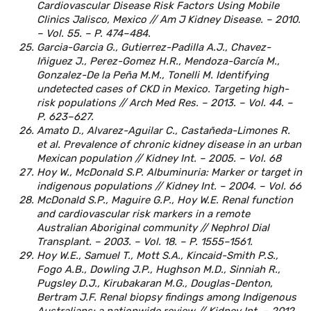
Cardiovascular Disease Risk Factors Using Mobile
Clinics Jalisco, Mexico // Am J Kidney Disease. – 2010.
– Vol. 55. – P. 474–484.
Garcia-Garcia G., Gutierrez-Padilla A.J., Chavez-
Iñiguez J., Perez-Gomez H.R., Mendoza-García M.,
Gonzalez-De la Peña M.M., Tonelli M. Identifying
undetected cases of CKD in Mexico. Targeting high-
risk populations // Arch Med Res. – 2013. – Vol. 44. –
P. 623–627.
Amato D., Alvarez-Aguilar C., Castañeda-Limones R.
et al. Prevalence of chronic kidney disease in an urban
Mexican population // Kidney Int. – 2005. – Vol. 68
Hoy W., McDonald S.P. Albuminuria: Marker or target in
indigenous populations // Kidney Int. – 2004. – Vol. 66
McDonald S.P., Maguire G.P., Hoy W.E. Renal function
and cardiovascular risk markers in a remote
Australian Aboriginal community // Nephrol Dial
Transplant. – 2003. – Vol. 18. – P. 1555–1561.
Hoy W.E., Samuel T., Mott S.A., Kincaid-Smith P.S.,
Fogo A.B., Dowling J.P., Hughson M.D., Sinniah R.,
Pugsley D.J., Kirubakaran M.G., Douglas-Denton,
Bertram J.F. Renal biopsy findings among Indigenous