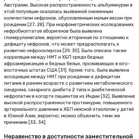
Австралии. Высокая распространенность альбуминурии в
этой популяции оказалась вызванной сниженным
количеством нефронов, обусловленным малым весом при
рождении [27, 28]. При морфометрических исследованиях
нефробиоптатов аборигенов была выявлена
гломеруломегалия, вероятно вторичная по отношению к
дефициту нефронов, что может предрасполагать к
развитию нефросклероза [29, 30]. Была описана также
корреляция между НМТ и ХБП среди бедных
афроамериканцев и бедных белых, проживающих в юго-
восточных штатах США [31]. Кроме того, была выявлена
ассоциация между НМТ при рождении и дефицитом
питания в раннем возрасте с развитием метаболического
синдрома, сахарного диабета 2 типа и диабетической
нефропатии в когорте пациентов из Индии [32]. Выявление
высокой распространенности протеинурии, повышенного
артериального давления и ХБП неясной этиологии у детей
в Южной Азии, вероятно, можно объяснить теми же
причинами [33, 34].
Неравенство в доступности заместительной