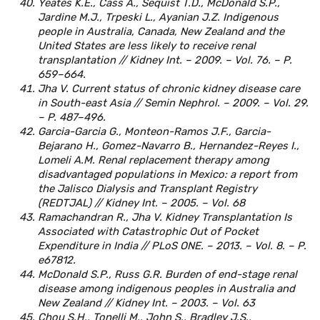
Yeates K.E., Cass A., Sequist T.D., McDonald S.P.,
Jardine M.J., Trpeski L., Ayanian J.Z. Indigenous
people in Australia, Canada, New Zealand and the
United States are less likely to receive renal
transplantation // Kidney Int. – 2009. – Vol. 76. – P.
659–664.
Jha V. Current status of chronic kidney disease care
in South-east Asia // Semin Nephrol. – 2009. – Vol. 29.
– P. 487–496.
Garcia-Garcia G., Monteon-Ramos J.F., Garcia-
Bejarano H., Gomez-Navarro B., Hernandez-Reyes I.,
Lomeli A.M. Renal replacement therapy among
disadvantaged populations in Mexico: a report from
the Jalisco Dialysis and Transplant Registry
(REDTJAL) // Kidney Int. – 2005. – Vol. 68
Ramachandran R., Jha V. Kidney Transplantation Is
Associated with Catastrophic Out of Pocket
Expenditure in India // PLoS ONE. – 2013. – Vol. 8. – P.
e67812.
McDonald S.P., Russ G.R. Burden of end-stage renal
disease among indigenous peoples in Australia and
New Zealand // Kidney Int. – 2003. – Vol. 63
Chou S.H., Tonelli M., John S., Bradley J.S.,