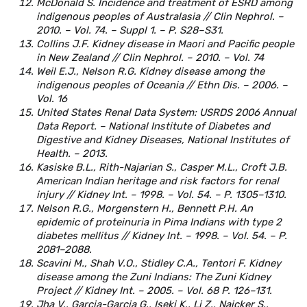
McDonald S. Incidence and treatment of ESRD among
indigenous peoples of Australasia // Clin Nephrol. –
2010. – Vol. 74. – Suppl 1. – P. S28–S31.
Collins J.F. Kidney disease in Maori and Pacific people
in New Zealand // Clin Nephrol. – 2010. – Vol. 74
Weil E.J., Nelson R.G. Kidney disease among the
indigenous peoples of Oceania // Ethn Dis. – 2006. –
Vol. 16
United States Renal Data System: USRDS 2006 Annual
Data Report. – National Institute of Diabetes and
Digestive and Kidney Diseases, National Institutes of
Health. – 2013.
Kasiske B.L., Rith-Najarian S., Casper M.L., Croft J.B.
American Indian heritage and risk factors for renal
injury // Kidney Int. – 1998. – Vol. 54. – P. 1305–1310.
Nelson R.G., Morgenstern H., Bennett P.H. An
epidemic of proteinuria in Pima Indians with type 2
diabetes mellitus // Kidney Int. – 1998. – Vol. 54. – P.
2081–2088.
Scavini M., Shah V.O., Stidley C.A., Tentori F. Kidney
disease among the Zuni Indians: The Zuni Kidney
Project // Kidney Int. – 2005. – Vol. 68 P. 126–131.
Jha V., Garcia-Garcia G., Iseki K., Li Z., Naicker S.,