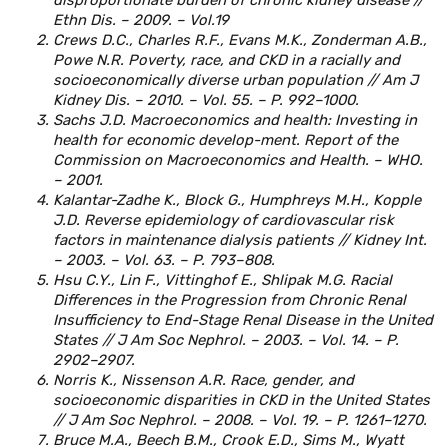
disproportionate burden of chronic kidney disease //
Ethn Dis. – 2009. – Vol.19
Crews D.C., Charles R.F., Evans M.K., Zonderman A.B.,
Powe N.R. Poverty, race, and CKD in a racially and
socioeconomically diverse urban population // Am J
Kidney Dis. – 2010. – Vol. 55. – P. 992–1000.
Sachs J.D. Macroeconomics and health: Investing in
health for economic develop-ment. Report of the
Commission on Macroeconomics and Health. – WHO.
– 2001.
Kalantar-Zadhe K., Block G., Humphreys M.H., Kopple
J.D. Reverse epidemiology of cardiovascular risk
factors in maintenance dialysis patients // Kidney Int.
– 2003. – Vol. 63. – P. 793–808.
Hsu C.Y., Lin F., Vittinghof E., Shlipak M.G. Racial
Differences in the Progression from Chronic Renal
Insufficiency to End-Stage Renal Disease in the United
States // J Am Soc Nephrol. – 2003. – Vol. 14. – P.
2902–2907.
Norris K., Nissenson A.R. Race, gender, and
socioeconomic disparities in CKD in the United States
// J Am Soc Nephrol. – 2008. – Vol. 19. – P. 1261–1270.
Bruce M.A., Beech B.M., Crook E.D., Sims M., Wyatt