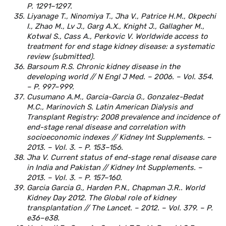
P. 1291–1297.
Liyanage T., Ninomiya T., Jha V., Patrice H.M., Okpechi
I., Zhao M., Lv J., Garg A.X., Knight J., Gallagher M.,
Kotwal S., Cass A., Perkovic V. Worldwide access to
treatment for end stage kidney disease: a systematic
review (submitted).
Barsoum R.S. Chronic kidney disease in the
developing world // N Engl J Med. – 2006. – Vol. 354.
– P. 997–999.
Cusumano A.M., Garcia-Garcia G., Gonzalez-Bedat
M.C., Marinovich S. Latin American Dialysis and
Transplant Registry: 2008 prevalence and incidence of
end-stage renal disease and correlation with
socioeconomic indexes // Kidney Int Supplements. –
2013. – Vol. 3. – P. 153–156.
Jha V. Current status of end-stage renal disease care
in India and Pakistan // Kidney Int Supplements. –
2013. – Vol. 3. – P. 157–160.
Garcia Garcia G., Harden P.N., Chapman J.R.. World
Kidney Day 2012. The Global role of kidney
transplantation // The Lancet. – 2012. – Vol. 379. – P.
e36–e38.