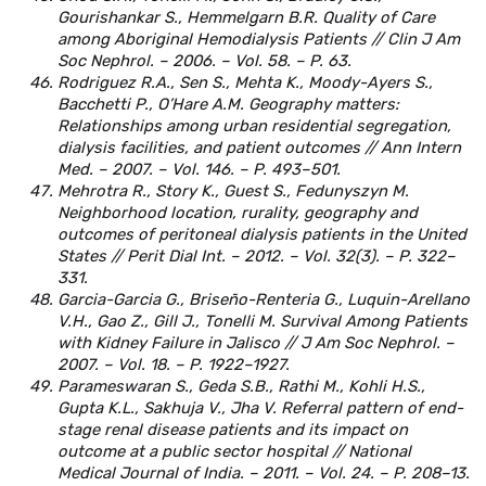
Gourishankar S., Hemmelgarn B.R. Quality of Care
among Aboriginal Hemodialysis Patients // Clin J Am
Soc Nephrol. – 2006. – Vol. 58. – P. 63.
Rodriguez R.A., Sen S., Mehta K., Moody-Ayers S.,
Bacchetti P., O’Hare A.M. Geography matters:
Relationships among urban residential segregation,
dialysis facilities, and patient outcomes // Ann Intern
Med. – 2007. – Vol. 146. – P. 493–501.
Mehrotra R., Story K., Guest S., Fedunyszyn M.
Neighborhood location, rurality, geography and
outcomes of peritoneal dialysis patients in the United
States // Perit Dial Int. – 2012. – Vol. 32(3). – P. 322–
331.
Garcia-Garcia G., Briseño-Renteria G., Luquin-Arellano
V.H., Gao Z., Gill J., Tonelli M. Survival Among Patients
with Kidney Failure in Jalisco // J Am Soc Nephrol. –
2007. – Vol. 18. – P. 1922–1927.
Parameswaran S., Geda S.B., Rathi M., Kohli H.S.,
Gupta K.L., Sakhuja V., Jha V. Referral pattern of end-
stage renal disease patients and its impact on
outcome at a public sector hospital // National
Medical Journal of India. – 2011. – Vol. 24. – P. 208–13.