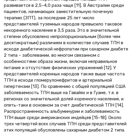
развивается в 2,5–4,0 раза чаще [11]. В Австралии среди
пациентов, начинающих заместительную почечную
терапию (ЗПТ), за последние 25 лет число
представителей туземных народов превысило таковое
некоренного населения в 3,5 раза. Это в значительной
степени обусловлено непропорциональным (более чем
десятикратным) различием в количестве случаев ТПН в
исходе диабетической нефропатии при сахарном диабете
2 типа – заболевании, во многом связанном с
особенностями образа жизни, включая неправильное
питание и отсутствие физических упражнений [12]. У
представителей коренных народов также выше частота
ТПН в исходе гломерулонефритов и артериальной
гипертензии [13]. По сравнению с общей популяцией США
заболеваемость ТПН выше на Гавайях и в Гуаме, т.е. в
регионах со значительной долей коренного населения, и
опять-таки в основном за счет диабетической ТПН [14].
Распространенность альбуминурии и заболеваемость
ТПН выше среди американских индейцев [15–18]. Около
трех четвертей всех случаев ТПН среди представителей
этих популяций обусловлены сахарным диабетом 2 типа.