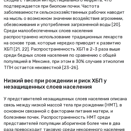
сходна с таковой интерстициального нефрита, что
подтверждается при биопсии почки. Частота
заболеваемости сельскохозяйственных рабочих наводит
на мысль о возможном значении воздействия агрохимии,
обезвоживания и употребления загрязненной воды [20].
Среди малообеспеченных слоев населения
распространено использование традиционных лекарств
на основе трав, которые нередко приводят к развитию
ХБП [21, 22]. Распространенность ХБП в 2–3 раза выше
среди бедных слоев населения по сравнению с общей
популяцией в Мексике, при этом в 30% случаев этиология
ТПН остается неизвестной [23–26].
Низкий вес при рождении и риск ХБП у
незащищенных слоев населения
У представителей незащищенных слоев населения описана
связь между низкой массой тела при рождении (НМТ), в
основном связанной с факторами питания матери, и
болезнями почек. Распространенность НМТ среди
представителей популяции аборигенов более чем в два
раза превосходит таковую среди некоренного населения