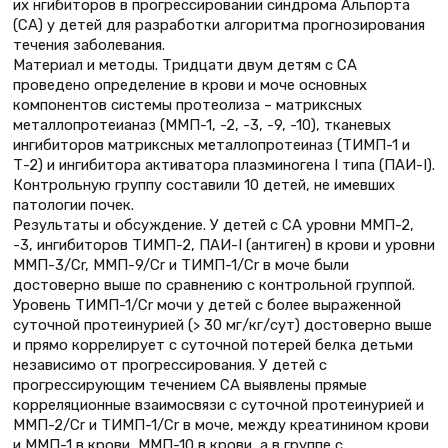
их нгибиторов в прогрессировании синдрома Альпорта
(СА) у детей для разработки алгоритма прогнозирования
течения заболевания.
Материал и методы. Тридцати двум детям с СА
проведено определение в крови и моче основных
компонентов системы протеолиза – матриксных
металлопротеианаз (ММП-1, -2, -3, -9, -10), тканевых
ингибиторов матриксных металлопротеиназ (ТИМП-1 и
Т-2) и ингибитора активатора плазминогена I типа (ПАИ-I).
Контрольную группу составили 10 детей, не имевших
патологии почек.
Результаты и обсуждение. У детей с СА уровни ММП-2,
-3, ингибиторов ТИМП-2, ПАИ-I (антиген) в крови и уровни
ММП-3/Cr, ММП-9/Cr и ТИМП-1/Cr в моче были
достоверно выше по сравнению с контрольной группой.
Уровень ТИМП-1/Cr мочи у детей с более выраженной
суточной протеинурией (> 30 мг/кг/сут) достоверно выше
и прямо коррелирует с суточной потерей белка детьми
независимо от прогрессирования. У детей с
прогрессирующим течением СА выявлены прямые
корреляционные взаимосвязи с суточной протеинурией и
ММП-2/Cr и ТИМП-1/Cr в моче, между креатинином крови
и ММП-1 в крови, ММП-10 в крови, а в группе с