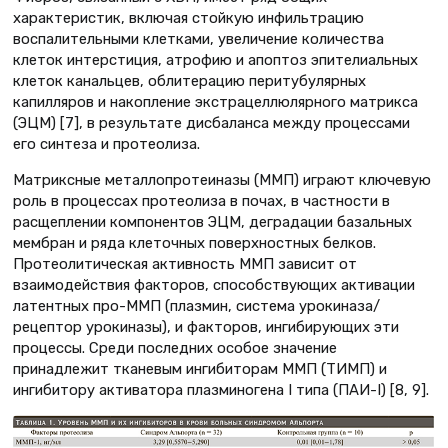
характеристик, включая стойкую инфильтрацию
воспалительными клетками, увеличение количества
клеток интерстиция, атрофию и апоптоз эпителиальных
клеток канальцев, облитерацию перитубулярных
капилляров и накопление экстрацеллюлярного матрикса
(ЭЦМ) [7], в результате дисбаланса между процессами
его синтеза и протеолиза.
Матриксные металлопротеиназы (ММП) играют ключевую
роль в процессах протеолиза в почах, в частности в
расщеплении компонентов ЭЦМ, деградации базальных
мембран и ряда клеточных поверхностных белков.
Протеолитическая активность ММП зависит от
взаимодействия факторов, способствующих активации
латентных про-ММП (плазмин, система урокиназа/
рецептор урокиназы), и факторов, ингибирующих эти
процессы. Среди последних особое значение
принадлежит тканевым ингибиторам ММП (ТИМП) и
ингибитору активатора плазминогена I типа (ПАИ-I) [8, 9].