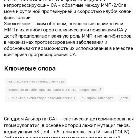
непрогрессирующим СА – обратные между ММП-2/Cr в
моче и суточной протеинурией и скоростью клубочковой
фильтрации.
Заключение. Таким образом, выявленные взаимосвязи
ММП и их ингибиторов с клиническими признаками СА у
детей предполагают важную роль ММП и их ингибиторов
в механизмах прогрессирования заболевания и
обосновывают возможность их использования в качестве
критериев прогрессирования СА.
Ключевые слова
матриксные металлопротеиназы
тканевые ингибиторы матриксных металлопротеина3
ингибитор активатора плазминогена-I
синдром Альпорта
дети
Синдром Альпорта (СА) – генетически детерминированная
гломерулопатия, в основе которой лежит мутация генов,
кодирующих α3-, α4-, α5-цепи коллагена IV типа (COLIV).