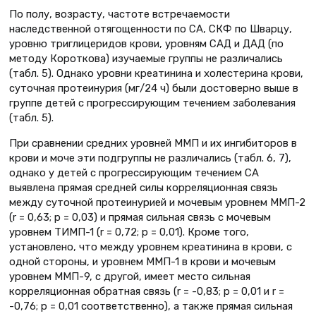
По полу, возрасту, частоте встречаемости
наследственной отягощенности по СА, СКФ по Шварцу,
уровню триглицеридов крови, уровням САД и ДАД (по
методу Короткова) изучаемые группы не различались
(табл. 5). Однако уровни креатинина и холестерина крови,
суточная протеинурия (мг/24 ч) были достоверно выше в
группе детей с прогрессирующим течением заболевания
(табл. 5).
При сравнении средних уровней ММП и их ингибиторов в
крови и моче эти подгруппы не различались (табл. 6, 7),
однако у детей с прогрессирующим течением СА
выявлена прямая средней силы корреляционная связь
между суточной протеинурией и мочевым уровнем ММП-2
(r = 0,63; p = 0,03) и прямая сильная связь с мочевым
уровнем ТИМП-1 (r = 0,72; p = 0,01). Кроме того,
установлено, что между уровнем креатинина в крови, с
одной стороны, и уровнем ММП-1 в крови и мочевым
уровнем ММП-9, с другой, имеет место сильная
корреляционная обратная связь (r = -0,83; p = 0,01 и r =
-0,76; p = 0,01 соответственно), а также прямая сильная