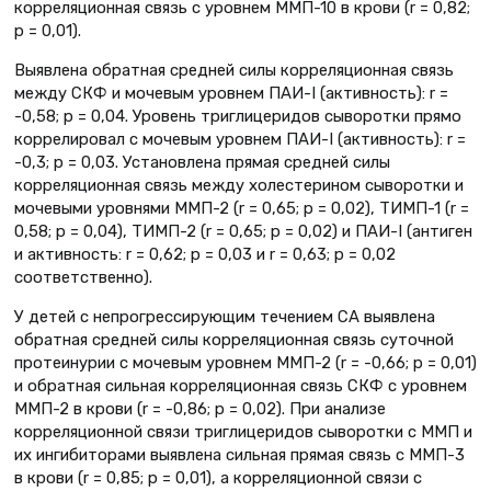
корреляционная связь с уровнем ММП-10 в крови (r = 0,82;
p = 0,01).
Выявлена обратная средней силы корреляционная связь
между СКФ и мочевым уровнем ПАИ-I (активность): r =
-0,58; p = 0,04. Уровень триглицеридов сыворотки прямо
коррелировал с мочевым уровнем ПАИ-I (активность): r =
-0,3; p = 0,03. Установлена прямая средней силы
корреляционная связь между холестерином сыворотки и
мочевыми уровнями ММП-2 (r = 0,65; p = 0,02), ТИМП-1 (r =
0,58; p = 0,04), ТИМП-2 (r = 0,65; p = 0,02) и ПАИ-I (антиген
и активность: r = 0,62; p = 0,03 и r = 0,63; p = 0,02
соответственно).
У детей с непрогрессирующим течением СА выявлена
обратная средней силы корреляционная связь суточной
протеинурии с мочевым уровнем ММП-2 (r = -0,66; p = 0,01)
и обратная сильная корреляционная связь СКФ с уровнем
ММП-2 в крови (r = -0,86; p = 0,02). При анализе
корреляционной связи триглицеридов сыворотки с ММП и
их ингибиторами выявлена сильная прямая связь с ММП-3
в крови (r = 0,85; p = 0,01), а корреляционной связи с