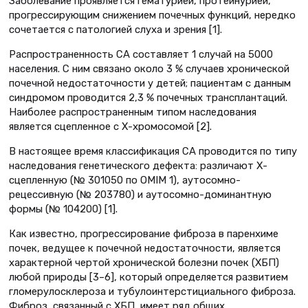
Заболевание проявляется гематурией, протеинурией,
прогрессирующим снижением почечных функций, нередко
сочетается с патологией слуха и зрения [1].
Распространенность СА составляет 1 случай на 5000
населения. С ним связано около 3 % случаев хронической
почечной недостаточности у детей; пациентам с данным
синдромом проводится 2,3 % почечных трансплантаций.
Наиболее распространенным типом наследования
является сцепленное с Х-хромосомой [2].
В настоящее время классификация СА проводится по типу
наследования генетического дефекта: различают Х-
сцепленную (№ 301050 по OMIM 1), аутосомно-
рецессивную (№ 203780) и аутосомно-доминантную
формы (№ 104200) [1].
Как известно, прогрессирование фиброза в паренхиме
почек, ведущее к почечной недостаточности, является
характерной чертой хронической болезни почек (ХБП)
любой природы [3–6], который определяется развитием
гломерулосклероза и тубулоинтерстициального фиброза.
Фиброз, связанный с ХБП, имеет ряд общих