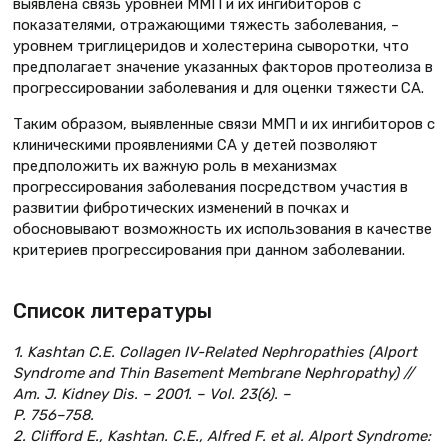
выявлена связь уровней ММП и их ингибиторов с
показателями, отражающими тяжесть заболевания, –
уровнем триглицеридов и холестерина сыворотки, что
предполагает значение указанных факторов протеолиза в
прогрессировании заболевания и для оценки тяжести СА.
Таким образом, выявленные связи ММП и их ингибиторов с
клиническими проявлениями СА у детей позволяют
предположить их важную роль в механизмах
прогрессирования заболевания посредством участия в
развитии фибротических изменений в почках и
обосновывают возможность их использования в качестве
критериев прогрессирования при данном заболевании.
Список литературы
1. Kashtan C.E. Collagen IV-Related Nephropathies (Alport
Syndrome and Thin Basement Membrane Nephropathy) //
Am. J. Kidney Dis. – 2001. – Vol. 23(6). –
P. 756–758.
2. Clifford E., Kashtan. C.E., Alfred F. et al. Alport Syndrome: