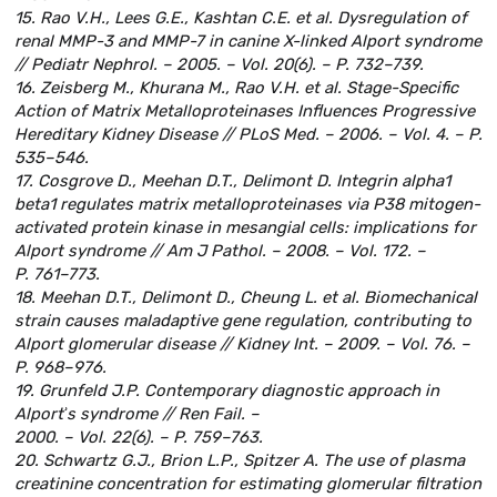
15. Rao V.H., Lees G.E., Kashtan C.E. et al. Dysregulation of
renal MMP-3 and MMP-7 in canine X-linked Alport syndrome
// Pediatr Nephrol. – 2005. – Vol. 20(6). – P. 732–739.
16. Zeisberg M., Khurana M., Rao V.H. et al. Stage-Specific
Action of Matrix Metalloproteinases Influences Progressive
Hereditary Kidney Disease // PLoS Med. – 2006. – Vol. 4. – P.
535–546.
17. Cosgrove D., Meehan D.T., Delimont D. Integrin alpha1
beta1 regulates matrix metalloproteinases via P38 mitogen-
activated protein kinase in mesangial cells: implications for
Alport syndrome // Am J Pathol. – 2008. – Vol. 172. –
P. 761–773.
18. Meehan D.T., Delimont D., Cheung L. et al. Biomechanical
strain causes maladaptive gene regulation, contributing to
Alport glomerular disease // Kidney Int. – 2009. – Vol. 76. –
P. 968–976.
19. Grunfeld J.P. Contemporary diagnostic approach in
Alportʾs syndrome // Ren Fail. –
2000. – Vol. 22(6). – P. 759–763.
20. Schwartz G.J., Brion L.P., Spitzer A. The use of plasma
creatinine concentration for estimating glomerular filtration