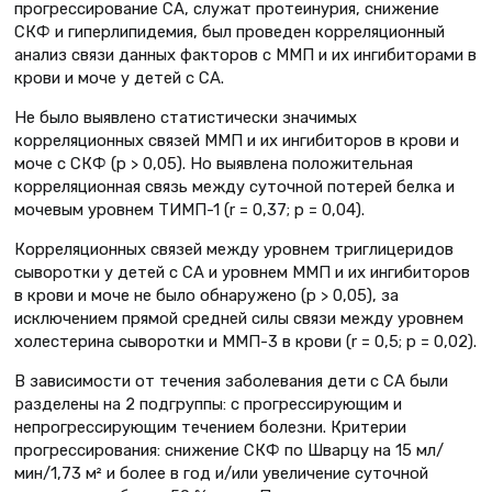
прогрессирование СА, служат протеинурия, снижение
СКФ и гиперлипидемия, был проведен корреляционный
анализ связи данных факторов с ММП и их ингибиторами в
крови и моче у детей с СА.
Не было выявлено статистически значимых
корреляционных связей ММП и их ингибиторов в крови и
моче с СКФ (р > 0,05). Но выявлена положительная
корреляционная связь между суточной потерей белка и
мочевым уровнем ТИМП-1 (r = 0,37; p = 0,04).
Корреляционных связей между уровнем триглицеридов
сыворотки у детей с СА и уровнем ММП и их ингибиторов
в крови и моче не было обнаружено (р > 0,05), за
исключением прямой средней силы связи между уровнем
холестерина сыворотки и ММП-3 в крови (r = 0,5; p = 0,02).
В зависимости от течения заболевания дети с СА были
разделены на 2 подгруппы: с прогрессирующим и
непрогрессирующим течением болезни. Критерии
прогрессирования: снижение СКФ по Шварцу на 15 мл/
мин/1,73 м² и более в год и/или увеличение суточной