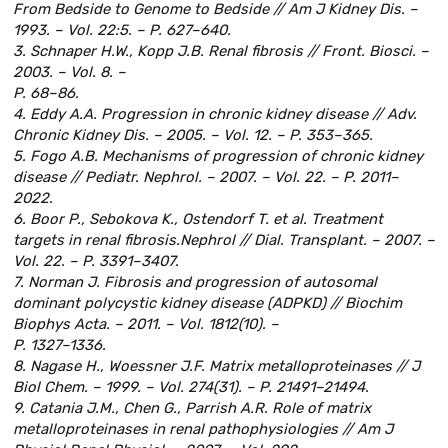
From Bedside to Genome to Bedside // Am J Kidney Dis. –
1993. – Vol. 22:5. – P. 627–640.
3. Schnaper H.W., Kopp J.B. Renal fibrosis // Front. Biosci. –
2003. – Vol. 8. –
P. 68–86.
4. Eddy A.A. Progression in chronic kidney disease // Adv.
Chronic Kidney Dis. – 2005. – Vol. 12. – P. 353–365.
5. Fogo A.B. Mechanisms of progression of chronic kidney
disease // Pediatr. Nephrol. – 2007. – Vol. 22. – P. 2011–
2022.
6. Boor P., Sebokova K., Ostendorf T. et al. Treatment
targets in renal fibrosis.Nephrol // Dial. Transplant. – 2007. –
Vol. 22. – P. 3391–3407.
7. Norman J. Fibrosis and progression of autosomal
dominant polycystic kidney disease (ADPKD) // Biochim
Biophys Acta. – 2011. – Vol. 1812(10). –
P. 1327–1336.
8. Nagase H., Woessner J.F. Matrix metalloproteinases // J
Biol Chem. – 1999. – Vol. 274(31). – P. 21491–21494.
9. Catania J.M., Chen G., Parrish A.R. Role of matrix
metalloproteinases in renal pathophysiologies // Am J