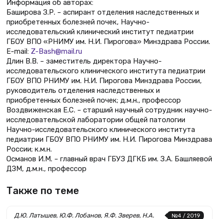
Информация об авторах:
Баширова З.Р. – аспирант отделения наследственных и
приобретенных болезней почек, Научно-
исследовательский клинический институт педиатрии
ГБОУ ВПО «РНИМУ им. Н.И. Пирогова» Минздрава России.
E-mail:
Z-Bash@mail.ru
Длин В.В. – заместитель директора Научно-
исследовательского клинического института педиатрии
ГБОУ ВПО РНИМУ им. Н.И. Пирогова Минздрава России,
руководитель отделения наследственных и
приобретенных болезней почек; д.м.н., профессор
Воздвиженская Е.С. – старший научный сотрудник научно-
исследовательской лаборатории общей патологии
Научно-исследовательского клинического института
педиатрии ГБОУ ВПО РНИМУ им. Н.И. Пирогова Минздрава
России; к.м.н.
Османов И.М. – главный врач ГБУЗ ДГКБ им. З.А. Башляевой
ДЗМ, д.м.н., профессор
Также по теме
Д.Ю. Латышев, Ю.Ф. Лобанов, Я.Ф. Зверев, Н.А.
№4 / 2019