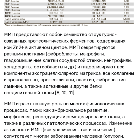
MMП представляют собой семейство структурно-
связанных протеолитических ферментов, содержащих
ион Zn2+ в активном центре. ММП секретируются
разными клетками (фибробласты, макрофаги,
гладкомышечные клетки сосудистой стенки, нейтрофилы,
хондроциты, остеобласты и др.) и гидролизируют все
компоненты экстрацеллюлярного матрикса: все коллагены
и проколлагены, протеогликаны, эластин, фибронектин,
ламинин, а также адгезивные и другие белки
соединительной ткани [8, 10, 11].
ММП играют важную роль во многих физиологических
процессах, таких как эмбриональное развитие,
морфогенез, репродукция и ремоделирование ткани, а
также в различных патологических процессах. Изменение
активности ММП (как увеличение, так и снижение)
сопутствует многим заболеваниям человека (опухоли,