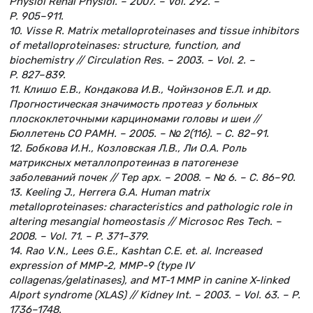
Physiol Renal Physiol. – 2007. – Vol. 292. –
P. 905–911.
10. Visse R. Matrix metalloproteinases and tissue inhibitors
of metalloproteinases: structure, function, and
biochemistry // Circulation Res. – 2003. – Vol. 2. –
P. 827–839.
11. Клишо Е.В., Кондакова И.В., Чойнзонов Е.Л. и др.
Прогностическая значимость протеаз у больных
плоскоклеточными карциномами головы и шеи //
Бюллетень СО РАМН. – 2005. – № 2(116). – С. 82–91.
12. Бобкова И.Н., Козловская Л.В., Ли О.А. Роль
матриксных металлопротеиназ в патогенезе
заболеваний почек // Тер арх. – 2008. – № 6. – С. 86–90.
13. Keeling J., Herrera G.A. Human matrix
metalloproteinases: characteristics and pathologic role in
altering mesangial homeostasis // Microsoc Res Tech. –
2008. – Vol. 71. – P. 371–379.
14. Rao V.N., Lees G.E., Kashtan C.E. et. al. Increased
expression of MMP-2, MMP-9 (type IV
collagenas/gelatinases), and MT-1 MMP in canine X-linked
Alport syndrome (XLAS) // Kidney Int. – 2003. – Vol. 63. – P.
1736–1748.