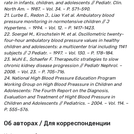
rate in infants, children, and adolescents // Pediatr. Clin.
North Am. – 1987. – Vol. 34. – P. 571–590.
21. Lurbe E., Redon J., Liao Y.et al. Ambulatory blood
pressure monitoring in normotensive children // J
Hypertens. – 1994. – Vol. 12. – P. 1417–1423.
22. Soergel M., Kirschstein M. et al. Oscillometric twenty-
four-hour ambulatory blood pressure values in healthy
children and adolescents: a multicenter trial including 1141
subjects // J Pediatr. – 1997. – Vol. 130. – P. 178–184.
23. Wuhl E., Schaefer F. Therapeutic strategies to slow
chronic kidney disease progression // Pediatr Nephrol. –
2008. – Vol. 23. – P. 705–716.
24. National High Blood Pressure Education Program
Working Group on High Blood Preassure in Children and
Adolescents: The Fourth Report on the Diagnosis,
Evaluation and Treatment of Hight Blood Pressure in
Children and Adolescents // Pediatrics. – 2004. – Vol. 114. –
P. 555–576.
Об авторах / Для корреспонденции