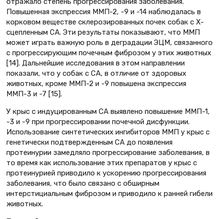
отражало степень прогрессирования заболевания.
Повышенная экспрессия ММП-2, -9 и -14 наблюдалась в
корковом веществе склерозированных почек собак с Х-
сцепленным СА. Эти результаты показывают, что ММП
может играть важную роль в деградации ЭЦМ, связанного
с прогрессирующим почечным фиброзом у этих животных
[14]. Дальнейшие исследования в этом направлении
показали, что у собак с СА, в отличие от здоровых
животных, кроме ММП-2 и -9 повышена экспрессия
ММП-3 и -7 [15].
У крыс с индуцированным СА выявлено повышение ММП-1,
-3 и -9 при прогрессировании почечной дисфункции.
Использование синтетических ингибиторов ММП у крыс с
генетически подтвержденным СА до появления
протеинурии замедляло прогрессирование заболевания, в
то время как использование этих препаратов у крыс с
протеинурией приводило к ускорению прогрессирования
заболевания, что было связано с обширным
интерстициальным фиброзом и приводило к ранней гибели
животных.