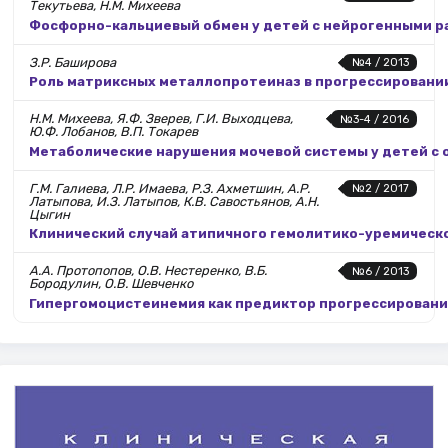
Текутьева, Н.М. Михеева
Фосфорно-кальциевый обмен у детей с нейрогенными р
З.Р. Баширова
№4 / 2013
Роль матриксных металлопротеиназ в прогрессировани
Н.М. Михеева, Я.Ф. Зверев, Г.И. Выходцева,
№3-4 / 2016
Ю.Ф. Лобанов, В.П. Токарев
Метаболические нарушения мочевой системы у детей с
Г.М. Галиева, Л.Р. Имаева, Р.З. Ахметшин, А.Р.
№2 / 2017
Латыпова, И.З. Латыпов, К.В. Савостьянов, А.Н.
Цыгин
Клинический случай атипичного гемолитико-уремическо
А.А. Протопопов, О.В. Нестеренко, В.Б.
№6 / 2013
Бородулин, О.В. Шевченко
Гипергомоцистеинемия как предиктор прогрессировани