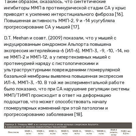
Таким образом, оказалось, что синтетические
ингибиторы ММП в протеинурической стадии СА у крыс
приводят к усилению интерстициального фиброза [16].
Повышенная активность ММП-2, 9 и -14 усугубляла
прогрессирование СА у мышей [17].
D.T. Meehan и соавт. (2009) показали, что у мышей с
индуцированным синдромом Альпорта повышена
экспрессия интерлейкина-6 (ИЛ-6), ММП-3, -9, -10, -14, но
не ММП-2 и ММП-12, а у гипертензивных мышей с
протеинурией наряду с гистологическими и
ультраструктурными повреждениями гломерулярной
базальной мембраны выявлена повышенная экспрессия
ИЛ-6, ММП-3, -10. В той же экспериментальной работе
было показано, что при СА нарушение регуляции системы
ММП/ТИМП происходит в ответ на деформацию
подоцитов, что может способствовать началу
гломерулярных изменений при этой патологии и
прогрессированию заболевания [18].