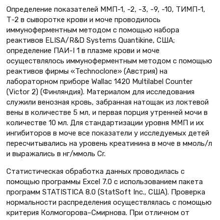
Определение показателей ММП-1, -2, -3, -9, -10, ТИМП-1,
Т-2 в сыворотке крови и моче проводилось
иммуноферментным методом с помощью набора
реактивов ELISA/R&D Systems Quantikine, США;
определение ПАИ-I 1 в плазме крови и моче
осуществлялось иммуноферментным методом с помощью
реактивов фирмы «Technoclone» (Австрия) на
лабораторном приборе Wallac 1420 Multilabel Counter
(Victor 2) (Финляндия). Материалом для исследования
служили венозная кровь, забранная натощак из локтевой
вены в количестве 5 мл, и первая порция утренней мочи в
количестве 10 мл. Для стандартизации уровня ММП и их
ингибиторов в моче все показатели у исследуемых детей
пересчитывались на уровень креатинина в моче в ммоль/л
и выражались в нг/ммоль Сr.
Статистическая обработка данных проводилась с
помощью программы Excel 7.0 с использованием пакета
программ STATISTICA 8.0 (StatSoft Inc., США). Проверка
нормальности распределения осуществлялась с помощью
критерия Колмогорова–Смирнова. При отличном от