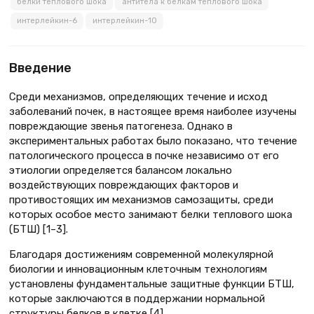
белки теплового шока
антитела к белкам теплового шока
интерлейкин-6
интерлейкин-10
Введение
Среди механизмов, определяющих течение и исход
заболеваний почек, в настоящее время наиболее изучены
повреждающие звенья патогенеза. Однако в
экспериментальных работах было показано, что течение
патологического процесса в почке независимо от его
этиологии определяется балансом локально
воздействующих повреждающих факторов и
противостоящих им механизмов самозащиты, среди
которых особое место занимают белки теплового шока
(БТШ) [1–3].
Благодаря достижениям современной молекулярной
биологии и инновационным клеточным технологиям
установлены фундаментальные защитные функции БТШ,
которые заключаются в поддержании нормальной
структуры белков в клетке [4].