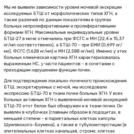
Мы не выявили зависимости уровня мочевой экскреции
исследуемых БТШ от морфологических типов ХГН, а
также различий по данным показателям в группах
больных непролиферативными и пролиферативными
формами ХГН. Максимальные индивидуальные уровни
БТШ-27 в моче отмечались при ФСГС и МН (22,4 и 15,37
нг/мл соответственно), а БТШ-70 – при БМИ (0,699 нг/
мл), ФСГС (1,628 нг/мл) и МН (2,588 нг/мл). Именно у этих
больных клиническая картина ХГН характеризовалась
выраженным НС, у части пациентов – в сочетании с
преходящим нарушением функции почек.
Для подтверждения локально-почечного происхождения
БТШ, экскретируемых с мочой, мы исследовали
экспрессию БТШ-70 в ткани почки больных ХГН. У всех
больных активным ХГН с выявленной мочевой экскрецией
БТШ-70 этот белок был обнаружен и в ткани почки. Он
выявлен в клубочках (главным образом в подоцитах, в
меньшей степени – в париетальных клетках капсулы
Шумлянского–Боумена), а также в тубулоинтерстиции (в
эпителиальных клетках канальцев, строме, клетках