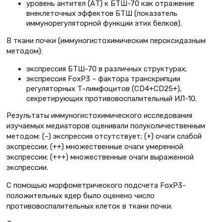
уровень антител (АТ) к БТШ-70 как отражение
внеклеточных эффектов БТШ (показатель
иммунорегуляторной функции этих белков).
В ткани почки (иммуногистохимическим пероксидазным
методом):
экспрессия БТШ-70 в различных структурах;
экспрессия FoxP3 – фактора транскрипции
регуляторных Т-лимфоцитов (CD4+CD25+),
секретирующих противовоспалительный ИЛ-10.
Результаты иммуногистохимического исследования
изучаемых медиаторов оценивали полуколичественным
методом: (–) экспрессия отсутствует; (+) очаги слабой
экспрессии; (++) множественные очаги умеренной
экспрессии; (+++) множественные очаги выраженной
экспрессии.
C помощью морфометрического подсчета FoxP3-
положительных ядер было оценено число
противовоспалительных клеток в ткани почки.