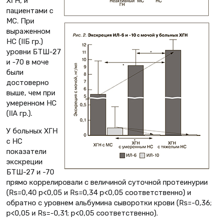
ХГН, и
пациентами с
МС. При
выраженном
НС (IIБ гр.)
уровни БТШ-27
и -70 в моче
были
достоверно
выше, чем при
умеренном НС
(IIА гр.).
У больных ХГН
с НС
показатели
экскреции
БТШ-27 и -70
прямо коррелировали с величиной суточной протеинурии
(Rs=0,40 p<0,05 и Rs=0,34 p<0,05 соответственно) и
обратно с уровнем альбумина сыворотки крови (Rs=-0,36;
p<0,05 и Rs=-0,31; p<0,05 соответственно).