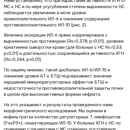
Нами установлено, что при нарастании активности ХГН от
МС к НС и по мере усугубления степени выраженности НС
наблюдается увеличение в моче уровня
провоспалительного ИЛ-6 и снижение содержания
противовоспалительного ИЛ-10 (рис. 2).
Величина экскреции ИЛ-6 прямо коррелировала с
выраженностью протеинурии (Rs=0,378; p=0,01), уровнем
креатинина сыворотки крови (для больных с НС Rs=0,53;
p<0,01) и длительностью сохраняющейся активности ХГН
(Rs=0,344; p<0,01).
По нашему мнению, такой дисбаланс ИЛ-6/ИЛ-10 и
снижение уровня АТ к БТШ подчеркивают значение
нарушений иммунорегуляторных эффектов БТШ и
недостаточности противовоспалительной защиты почки
в целом при высокоактивных формах нефрита.
На это указывают и результаты проведенного нами
морфометрического исследования. Мы оценили в
инфильтратах количество регуляторных Т-лимфоцитов
(FoxP3+), секретирующих ИЛ-10. У больных ХГН с НС по
сравнению с пациентами с МС отмечено достоверное