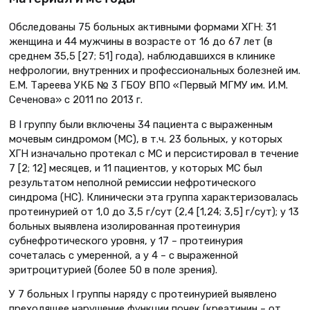
Обследованы 75 больных активными формами ХГН: 31
женщина и 44 мужчины в возрасте от 16 до 67 лет (в
среднем 35,5 [27; 51] года), наблюдавшихся в клинике
нефрологии, внутренних и профессиональных болезней им.
Е.М. Тареева УКБ № 3 ГБОУ ВПО «Первый МГМУ им. И.М.
Сеченова» с 2011 по 2013 г.
В I группу были включены 34 пациента с выраженным
мочевым синдромом (МС), в т.ч. 23 больных, у которых
ХГН изначально протекал с МС и персистировал в течение
7 [2; 12] месяцев, и 11 пациентов, у которых МС был
результатом неполной ремиссии нефротического
синдрома (НС). Клинически эта группа характеризовалась
протеинурией от 1,0 до 3,5 г/сут (2,4 [1,24; 3,5] г/сут); у 13
больных выявлена изолированная протеинурия
субнефротического уровня, у 17 – протеинурия
сочеталась с умеренной, а у 4 – с выраженной
эритроцитурией (более 50 в поле зрения).
У 7 больных I группы наряду с протеинурией выявлено
преходящее нарушение функции почек (креатинин – от