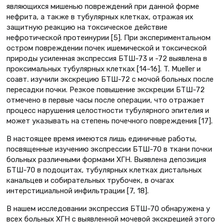
являющихся мишенью повреждений при данной форме
нефрита, а также в тубулярных клетках, отражая их
защитную реакцию на токсическое действие
нефротической протеинурии [5]. При экспериментальном
остром повреждении почек ишемической и токсической
природы усиленная экспрессия БТШ-73 и -72 выявлена в
проксимальных тубулярных клетках [14–16]. T. Mueller и
соавт. изучили экскрецию БТШ-72 с мочой больных после
пересадки почки. Резкое повышение экскреции БТШ-72
отмечено в первые часы после операции, что отражает
процесс нарушения целостности тубулярного эпителия и
может указывать на степень почечного повреждения [17].
В настоящее время имеются лишь единичные работы,
посвященные изучению экспрессии БТШ-70 в ткани почки
больных различными формами ХГН. Выявлена депозиция
БТШ-70 в подоцитах, тубулярных клетках дистальных
канальцев и собирательных трубочек, в очагах
интерстициальной инфильтрации [7, 18].
В нашем исследовании экспрессия БТШ-70 обнаружена у
всех больных ХГН с выявленной мочевой экскрецией этого