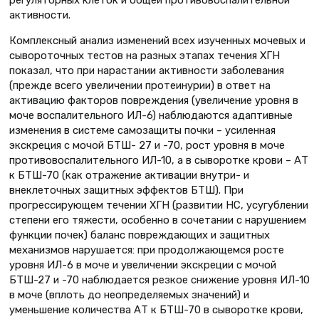
активности.
Комплексный анализ изменений всех изученных мочевых и
сывороточных тестов на разных этапах течения ХГН
показал, что при нарастании активности заболевания
(прежде всего увеличении протеинурии) в ответ на
активацию факторов повреждения (увеличение уровня в
моче воспалительного ИЛ-6) наблюдаются адаптивные
изменения в системе самозащиты почки – усиленная
экскреция с мочой БТШ- 27 и -70, рост уровня в моче
противовоспалительного ИЛ-10, а в сыворотке крови – АТ
к БТШ-70 (как отражение активации внутри- и
внеклеточных защитных эффектов БТШ). При
прогрессирующем течении ХГН (развитии НС, усугублении
степени его тяжести, особенно в сочетании с нарушением
функции почек) баланс повреждающих и защитных
механизмов нарушается: при продолжающемся росте
уровня ИЛ-6 в моче и увеличении экскреции с мочой
БТШ-27 и -70 наблюдается резкое снижение уровня ИЛ-10
в моче (вплоть до неопределяемых значений) и
уменьшение количества АТ к БТШ-70 в сыворотке крови,