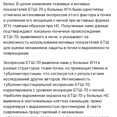
белка. В целом изменения тканевых и мочевых
показателей БТШ-70 у больных ХГН были однотипны:
отмечена интенсивная экспрессия этого фактора в почке
и усиленная его экскреция с мочой при активных формах
ХГН, главным образом при НС. Полученные нами данные
подтверждают локально-почечное происхождение
БТШ-70, выявляемого в моче, и указывают на
возможность использования мочевых показателей БТШ
для оценки механизмов защиты в почке и выраженности
повреждения.
Экспрессия БТШ-70 выявлена нами у больных ХГН в
разных структурах ткани почки, но преимущественно в
тубулоинтерстиции, что согласуется с результатами
исследований других авторов. Интенсивность
тубулоинтерстициальной экспрессии БТШ-70
коррелировала с уровнем экскреции БТШ-70 с мочой.
Наиболее выраженная окраска на БТШ-70 у больных НС
выявлена в эпителиальных клетках канальцев, прямо
коррелируя с выраженностью протеинурии. В свете
современных представлений о механизмах