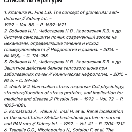
Список литературы
1. Kitamura N., Fine L.G. The concept of glomerular self-
defense // Kidney Int. –
1999. – Vol. 55. – P. 1639–1671.
2. Бобкова И.Н., Чеботарева Н.В., Козловская Л.В. и др.
Система самозащиты почки: современный взгляд на
механизмы, определяющие течение и исход
гломерулонефрита // Нефрология и диализ. – 2013. –
№ 15(3). – С. 174–183.
3. Бобкова И.Н., Чеботарева Н.В., Козловская Л.В. и др.
Защитное действие белков теплового шока при
заболеваниях почек // Клиническая нефрология. – 2011. –
№ 6. – С. 59–66.
4. Welch W.J. Mammalian stress response: Cell physiology,
structure/function of stress proteins, and implication for
medicine and disease // Physiol Rev. – 1992. – Vol. 72. – P.
1063–1081.
5. Komatsuda A., Wakui H., Imai H. et al. Renal localization
of the constitutive 73-kDa heat-shock protein in normal
and PAN rats // Kidney Int. – 1992. – Vol. 41. – P. 1204–1212.
6. Tsagalis G.C., Nikolopoulou N., Sotsiou F. et al. The