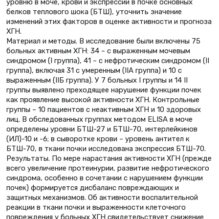
уровню в моче, крови и экспрессии в почке основных
белков теплового шока (БТШ), уточнить значение
изменений этих факторов в оценке активности и прогноза
ХГН.
Материал и методы. В исследование были включены 75
больных активным ХГН: 34 – с выраженным мочевым
синдромом (I группа), 41 – с нефротическим синдромом (II
группа), включая 31 с умеренным (IIA группа) и 10 с
выраженным (IIБ группа). У 7 больных I группы и 14 II
группы выявлено преходящее нарушение функции почек
как проявление высокой активности ХГН. Контрольные
группы – 10 пациентов с неактивным ХГН и 10 здоровых
лиц. В обследованных группах методом ELISA в моче
определены уровни БТШ-27 и БТШ-70, интерлейкинов
(ИЛ)-10 и -6; в сыворотке крови – уровень антител к
БТШ-70, в ткани почки исследована экспрессия БТШ-70.
Результаты. По мере нарастания активности ХГН (прежде
всего увеличение протеинурии, развитие нефротического
синдрома, особенно в сочетании с нарушением функции
почек) формируется дисбаланс повреждающих и
защитных механизмов. Об активности воспалительной
реакции в ткани почки и выраженности клеточного
повреждения у больных ХГН свидетельствует снижение