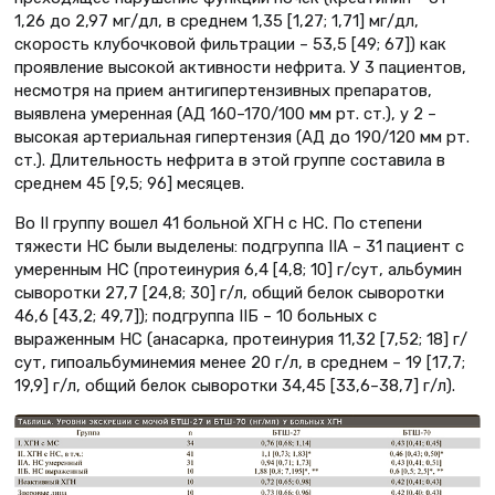
1,26 до 2,97 мг/дл, в среднем 1,35 [1,27; 1,71] мг/дл,
скорость клубочковой фильтрации – 53,5 [49; 67]) как
проявление высокой активности нефрита. У 3 пациентов,
несмотря на прием антигипертензивных препаратов,
выявлена умеренная (АД 160–170/100 мм рт. ст.), у 2 –
высокая артериальная гипертензия (АД до 190/120 мм рт.
ст.). Длительность нефрита в этой группе составила в
среднем 45 [9,5; 96] месяцев.
Во II группу вошел 41 больной ХГН с НС. По степени
тяжести НС были выделены: подгруппа IIА – 31 пациент с
умеренным НС (протеинурия 6,4 [4,8; 10] г/сут, альбумин
сыворотки 27,7 [24,8; 30] г/л, общий белок сыворотки
46,6 [43,2; 49,7]); подгруппа IIБ – 10 больных с
выраженным НС (анасарка, протеинурия 11,32 [7,52; 18] г/
сут, гипоальбуминемия менее 20 г/л, в среднем – 19 [17,7;
19,9] г/л, общий белок сыворотки 34,45 [33,6–38,7] г/л).