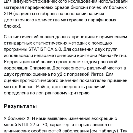
Для иммуногистохимического исследования использовали
материал парафиновых срезов биопсий почек 39 больных
ХГН (пациенты отобраны на основании наличия
достаточного количества материала в парафиновых
блоках).
Статистический анализ данных проводили с применением
стандартных статистических методик с помощью
программы STATISTICA 6,0. Для сравнения двух групп
использовали непараметрический критерий Манна–Уитни.
Корреляционный анализ проведен методом ранговой
корреляции Спирмена. Достоверность различий частот в
двух группах оценена по χ2 с поправкой Йетса. Для
оценки прогностического значения показателей применен
метод Каплан–Майер, достоверность различий
определена по лог-ранговому критерию.
Результаты
У больных ХГН нами выявлены изменения экскреции с
мочой БТШ-27 и -70, характер которых зависел от
клинических особенностей заболевания (см. таблицу). Так,