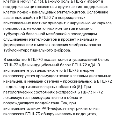
клеток в мочу [12, 13]. Важную роль БТШ-27 играют в
поддержании цитоскелета и других актин-содержащих
клеток почек – канальцевых эпителиоцитов. Ослабление
защитных свойств БТШ-27 в поврежденных
эпителиальных клетках приводит к нарушению их каркаса,
полярности, межклеточных контактов и связи с
тубулярной базальной мембраной с последующим
слущиванием эпителиоцитов в просвет канальца и
формированием в местах оголения мембраны очагов
тубулоинтерстициального фиброза.
В семейство БТШ-70 входят конституциональный белок
БТШ-73 кДа и индуцибельный белок БТШ-72 кДА. В
эксперименте установлено, что БТШ-73 в норме
экспрессируется преимущественно клетками дистальных
канальцев, в меньшей степени – проксимальных, а БТШ-72
– вдоль кортикопапиллярных областей [5]. При
патологических состояниях экспрессия БТШ-73 и -72
локализуется преимущественно в области
повреждающего воздействия. Так, при
экспериментальном PAN-нефрозе внутриклеточная
экспрессия БТШ-73 обнаруживалась в подоцитах,