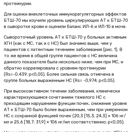
протеинурии.
Для оценки внеклеточных иммунорегуляторных эффектов
БТШ-70 мы изучили уровень циркулирующих АТ к БТШ-70
в сыворотке крови и оценили баланс ИЛ-6 и ИЛ-10 в моче.
Сывороточный уровень АТ к БТШ-70 у больных активным
ХГН (как с МС, так и с НС) был значимо выше, чем у
пациентов с латентным течением заболевания (рис. 1). В
то же время в общей группе пациентов с НС величина
данного показателя была несколько ниже, чем при МС, и
обратно коррелировала с уровнем протеинурии
(Rs=-0,439; p<0,05). Более сильная связь отмечена в
группе больных выраженным НС (Rs= -0,974; p<0,05).
При высокоактивном течении заболевания, клинически
характеризующимся сочетанием тяжелого НС с
преходящим нарушением функции почек, снижение уровня
АТ к БТШ-70 было более выраженным, чем при умеренном
НС с сохранной функцией почек (20,3 [15,3; 24,3] × 106 нг/
мл и 25,6 [18,7; 31,9] × 106 нг/мл соответственно; p<0,05).