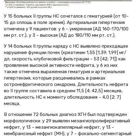
У 15 больных II группы НС сочетался с гематурией (от 10–
15 до сплошь в поле зрения). Артериальная гипертензия
отмечена у 9 пациентов: у 6 – умеренная (АД 160–170/100
мм рт. ст.), у 3 – высокая (АД до 180/110 мм рт. ст.).
У 14 больных II группы наряду с НС выявлено преходящее
нарушение функции почек (креатинин 1,55 [1,39; 1,99] мг/
дл, скорость клубочковой фильтрации – 53 [42; 71]) как
проявление высокой активности нефрита, у 6 из них
также отмечена выраженная гематурия и артериальная
гипертензия, которые расценивались в рамках
остронефритического синдрома. Длительность нефрита
во II группе составила в среднем 11,5 [4; 42,5] месяцев,
длительность НС к моменту обследования – 4,0 [2; 7]
месяца.
В отношении 72 больных диагноз ХГН был подтвержден
морфологически: у 29 выявлен мезангиопролиферативный
нефрит, у 13 – мезангиокапиллярный нефрит, у 13 –
мембранозный нефрит (МН), у 7 – фокально-сегментарный