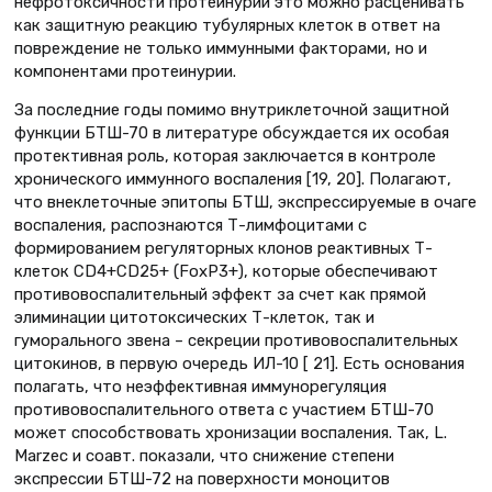
нефротоксичности протеинурии это можно расценивать
как защитную реакцию тубулярных клеток в ответ на
повреждение не только иммунными факторами, но и
компонентами протеинурии.
За последние годы помимо внутриклеточной защитной
функции БТШ-70 в литературе обсуждается их особая
протективная роль, которая заключается в контроле
хронического иммунного воспаления [19, 20]. Полагают,
что внеклеточные эпитопы БТШ, экспрессируемые в очаге
воспаления, распознаются Т-лимфоцитами с
формированием регуляторных клонов реактивных Т-
клеток CD4+CD25+ (FoxP3+), которые обеспечивают
противовоспалительный эффект за счет как прямой
элиминации цитотоксических Т-клеток, так и
гуморального звена – секреции противовоспалительных
цитокинов, в первую очередь ИЛ-10 [ 21]. Есть основания
полагать, что неэффективная иммунорегуляция
противовоспалительного ответа с участием БТШ-70
может способствовать хронизации воспаления. Так, L.
Marzec и соавт. показали, что снижение степени
экспрессии БТШ-72 на поверхности моноцитов