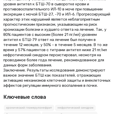
уровня антител к БТШ-70 в сыворотке крови и
противовоспалительного ИЛ-10 в моче при повышении
экскреции с мочой БТШ-27, -70 и ИЛ-6. Прогрессирующий
характер этих нарушений является неблагоприятным
прогностическим признаком, указывающим на риск
хронизации болезни и худшего ответа на лечение. Так, у
80% пациентов с высоким (более 21 пг/мл) уровнем
антител к БТШ-79 ответ на лечение был получен в
течение 12 месяцев, у 50% – в течение 5 месяцев. В то же
время у 57% пациентов с титрами антител ниже 21 пг/мл
нефротический синдром персистировал, несмотря на
проводимое более года лечение, рекомендованное для
данных форм заболевания.
Заключение. Результаты исследования демонстрируют
важное значение БТШ как показателей, отражающих
активацию механизмов клеточной защиты и внеклеточных
эффектов регуляции иммунного воспаления в почке.
Ключевые слова
хронический гломерулонефрит
нефротический синдром