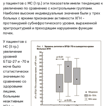
у пациентов с МС (I гр.) эти показатели имели тенденцию к
увеличению по сравнению с контрольными группами.
Наиболее высокие индивидуальные значения были у трех
больных с яркими признаками активности ХГН –
протеинурией субнефротического уровня, выраженной
эритроцитурией и преходящим нарушением функции
почек.
У пациентов с
НС (II гр.)
увеличение
уровней
БТШ-27 и -70 в
моче было
статистически
значимым по
сравнению со
здоровыми
лицами,
больными
неактивным