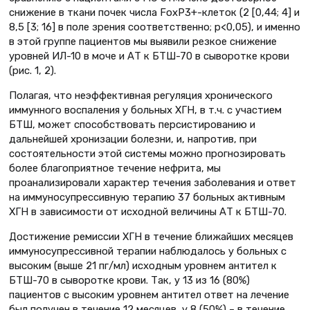
снижение в ткани почек числа FoxP3+-клеток (2 [0,44; 4] и
8,5 [3; 16] в поле зрения соответственно; р<0,05), и именно
в этой группе пациентов мы выявили резкое снижение
уровней ИЛ-10 в моче и АТ к БТШ-70 в сыворотке крови
(рис. 1, 2).
Полагая, что неэффективная регуляция хронического
иммунного воспаления у больных ХГН, в т.ч. с участием
БТШ, может способствовать персистированию и
дальнейшей хронизации болезни, и, напротив, при
состоятельности этой системы можно прогнозировать
более благоприятное течение нефрита, мы
проанализировали характер течения заболевания и ответ
на иммуносупрессивную терапию 37 больных активным
ХГН в зависимости от исходной величины АТ к БТШ-70.
Достижение ремиссии ХГН в течение ближайших месяцев
иммуносупрессивной терапии наблюдалось у больных с
высоким (выше 21 пг/мл) исходным уровнем антител к
БТШ-70 в сыворотке крови. Так, у 13 из 16 (80%)
пациентов с высоким уровнем антител ответ на лечение
был получен в течение 12 месяцев, у 8 (50%) – в течение