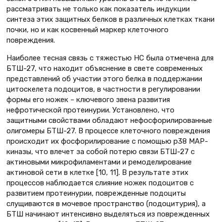
рассматривать не только как показатель индукции
синтеза этих защитных белков в различных клетках ткани
почки, но и как косвенный маркер клеточного
повреждения.
Наиболее тесная связь с тяжестью НС была отмечена для
БТШ-27, что находит объяснение в свете современных
представлений об участии этого белка в поддержании
цитоскелета подоцитов, в частности в регулировании
формы его ножек – ключевого звена развития
нефротической протеинурии. Установлено, что
защитными свойствами обладают нефосфорилированные
олигомеры БТШ-27. В процессе клеточного повреждения
происходит их фосфорилирование с помощью р38 МАР-
киназы, что влечет за собой потерю связи БТШ-27 с
актиновыми микрофиламентами и ремоделирование
актиновой сети в клетке [10, 11]. В результате этих
процессов наблюдается слияние ножек подоцитов с
развитием протеинурии, поврежденные подоциты
слущиваются в мочевое пространство (подоцитурия), а
БТШ начинают интенсивно выделяться из поврежденных