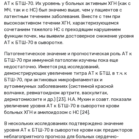
АТ к БТШ-70. Их уровень у больных активным ХГН (как с
МЧ, так и с НС) был значимо выше, чем у пациентов с
латентным течением заболевания. Вместе с тем при
высокоактивном течении ХГН, характеризующемся
сочетанием тяжелого НС с преходящим нарушением
функции почек, мы выявили достоверное снижение уровня
АТ к БТШ-70 в сыворотке.
Патогенетическое значение и прогностическая роль АТ к
БТШ-70 при иммунной патологии изучены пока еще
недостаточно. Имеется ряд исследований,
демонстрирующих увеличение титра АТ к БТШ, в т.ч. к
БТШ-70, при актиновых микрофиламентах и
аутоиммунных заболеваниях (системной красной
волчанке, ревматоидном артрите, васкулитах,
дерматомиозите и др.) [23]. Н.А. Мухин и соавт. показали
увеличение уровня АТ к БТШ-70 в сыворотке крови
больных ХГН и амилоидозом с НС [24].
В нескольких исследованиях подтверждено значение
уровня АТ к БТШ-70 в сыворотке крови как предикторов
неблагоприятного прогноза для больных сердечно-