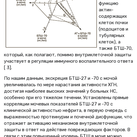
функцию
актин-
содержащих
клеток почки
(подоцитов и
тубулярных
клеток), а
также БТШ-70,
который, как полагают, помимо внутриклеточной защиты
участвует в регуляции иммунного воспалительного ответа
[ 3].
По нашим данным, экскреция БТШ-27 и -70 с мочой
увеличивалась по мере нарастания активности ХГН,
достигая наиболее высоких значений у больных НС,
особенно при его тяжелом течении. Установлены прямые
корреляции мочевых показателей БТШ-27 и -70 с
клинической активностью нефрита, в первую очередь с
выраженностью протеинурии и почечной дисфункции, что
отражает активацию механизмов внутриклеточной
защиты в ответ на действие повреждающих факторов. В
связи с этим повышенный уровень БТШ в моче можно