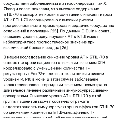
сосудистыми заболеваниями и атеросклерозом. Так X.
Zhanq и соавт. показали, что высокое содержание
БТШ-70 в сыворотке крови в сочетании с низким титром
АТ к БТШ-70 ассоциировано с высоким риском
прогрессирования атеросклероза и сердечно-сосудистых
осложнений в популяции [25]. По данным E. Dulin и соавт.,
снижение уровня циркулирующих АТ к БТШ имеет
неблагоприятное прогностическое значение при
ишемической болезни сердца [26].
В нашем исследовании снижение уровня АТ к БТШ-70 в
сыворотке крови пациентов с тяжелым течением ХГН
коррелировало с уменьшением количества Т-
регуляторных FoxP3+-клеток в ткани почки и низким
уровнем ИЛ-10 в моче. В этом случае заболевание
характеризовалось торпидным течением, несмотря на
длительное лечение различными иммуносупрессивными
препаратами. Снижение уровня АТ к БТШ-70 у этой
группы пациентов может косвенно отражать
недостаточность иммунорегуляторных эффектов БТШ-70
со снижением количества БТШ-специфичных Т-
регуляторных клеток и общей противовоспалительной