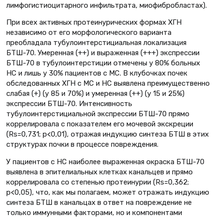
лимфогистиоцитарного инфильтрата, миофибробластах).
При всех активных протеинурических формах ХГН
независимо от его морфологического варианта
преобладала тубулоинтерстициальная локализация
БТШ-70. Умеренная (++) и выраженная (+++) экспрессии
БТШ-70 в тубулоинтерстиции отмечены у 80% больных
НС и лишь у 30% пациентов с МС. В клубочках почек
обследованных ХГН с МС и НС выявлена преимущественно
слабая (+) (у 85 и 70%) и умеренная (++) (у 15 и 25%)
экспрессии БТШ-70. Интенсивность
тубулоинтерстициальной экспрессии БТШ-70 прямо
коррелировала с показателем его мочевой экскреции
(Rs=0,731; p<0,01), отражая индукцию синтеза БТШ в этих
структурах почки в процессе повреждения.
У пациентов с НС наиболее выраженная окраска БТШ-70
выявлена в эпителиальных клетках канальцев и прямо
коррелировала со степенью протеинурии (Rs=0,362;
p<0,05), что, как мы полагаем, может отражать индукцию
синтеза БТШ в канальцах в ответ на повреждение не
только иммунными факторами, но и компонентами