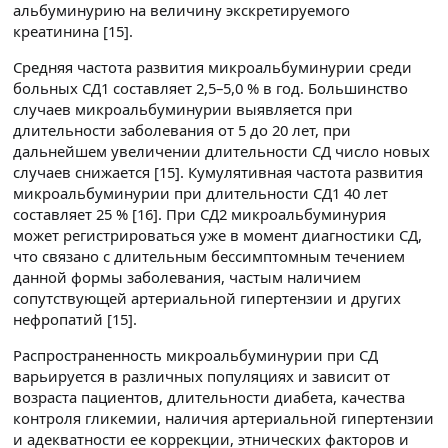
альбуминурию на величину экскретируемого
креатинина [15].
Средняя частота развития микроальбуминурии среди
больных СД1 составляет 2,5–5,0 % в год. Большинство
случаев микроальбуминурии выявляется при
длительности заболевания от 5 до 20 лет, при
дальнейшем увеличении длительности СД число новых
случаев снижается [15]. Кумулятивная частота развития
микроальбуминурии при длительности СД1 40 лет
составляет 25 % [16]. При СД2 микроальбуминурия
может регистрироваться уже в момент диагностики СД,
что связано с длительным бессимптомным течением
данной формы заболевания, частым наличием
сопутствующей артериальной гипертензии и других
нефропатий [15].
Распространенность микроальбуминурии при СД
варьируется в различных популяциях и зависит от
возраста пациентов, длительности диабета, качества
контроля гликемии, наличия артериальной гипертензии
и адекватности ее коррекции, этнических факторов и