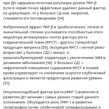
при ДН нарушена почечная регуляция уровня ТФР-β.
Если в норме почки эффективно удаляют данный фактор
из циркуляции, то у больных СД они, напротив,
становятся его поставщиками [54].
Фиброгенный эффект ТФР-β в “диабетических” почках в
значительной степени усиливается способностью этого
медиатора активировать синтез фактора роста
соединительной ткани (ФРСТ) – другого стимулятора
продукции матрикса [55]. Экскреция ФРСТ с мочой резко
возрастает у больных СД2 с микро- и
макроальбуминурией, коррелируя с увеличением ЭАМ в
динамике заболевания [56]. У больных СД1 с
нефропатией повышение содержания ФРСТ в плазме
крови коррелирует со снижением скорости клубочковой
фильтрации и является предиктором развития уремии
[57].
Инсулиноподобный фактор роста (ИФР-1) вовлечен в
развитие ДН начиная с самых ранних стадий данного
осложнения. Обсуждается роль ИФР-1 в развитии
гипертрофии почек, клубочковой гиперфильтрации и