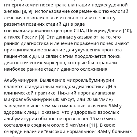
гипергликемии после трансплантации поджелудочной
железы [8, 9]. Использование современных технологий
лечения позволило значительно снизить частоту
развития поздних стадий ДН в ряде
специализированных центров США, Швеции, Дании [10],
а также России [8]. Эти данные указывают на то, что
ранняя диагностика и лечение поражения почек имеют
принципиальное значение для улучшения прогноза
пациентов с ДН. В связи с этим продолжается поиск
диагностических маркеров, которые бы отражали
наиболее ранние стадии данного осложнения.
Альбуминурия. Выявление микроальбуминурии
является стандартным методом диагностики ДН в
клинической практике. Нижний порог диапазона
микроальбуминурии (30 мг/сут, или 20 мкг/мин)
заведомо выше, чем максимальные значения ЭАМ у
здоровых лиц. Показано, что у здоровых взрослых
альбуминурия обычно не превышает 15 мкг/мин,
составляя в среднем около 5 мкг/мин [11]. В свою
очередь наличие “высокой нормальной” ЭАМ у больных