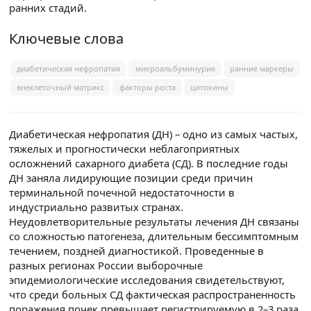
ранних стадий.
Ключевые слова
диабетическая нефропатия
микроальбуминурия
ранние маркеры
внеклеточный матрикс
факторы роста
цитокины
Диабетическая нефропатия (ДН) – одно из самых частых,
тяжелых и прогностически неблагоприятных
осложнений сахарного диабета (СД). В последние годы
ДН заняла лидирующие позиции среди причин
терминальной почечной недостаточности в
индустриально развитых странах.
Неудовлетворительные результаты лечения ДН связаны
со сложностью патогенеза, длительным бессимптомным
течением, поздней диагностикой. Проведенные в
разных регионах России выборочные
эпидемиологические исследования свидетельствуют,
что среди больных СД фактическая распространенность
поражения почек превышает регистрируемую в 2–3 раза