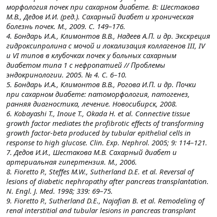
морфология почек при сахарном диабете. В: Шестакова
М.В., Дедов И.И. (ред.). Сахарный диабет и хроническая
болезнь почек. М., 2009. С. 149–176.
4. Бондарь И.А., Климонтов В.В., Надеев А.П. и др. Экскреция
гидроксипролина с мочой и локализация коллагенов III, IV
и VI типов в клубочках почек у больных сахарным
диабетом типа 1 с нефропатией // Проблемы
эндокринологии. 2005. № 4. С. 6–10.
5. Бондарь И.А., Климонтов В.В., Рогова И.П. и др. Почки
при сахарном диабете: патоморфология, патогенез,
ранняя диагностика, лечение. Новосибирск, 2008.
6. Kobayashi T., Inoue T., Okada H. et al. Connective tissue
growth factor mediates the profibrotic effects of transforming
growth factor-beta produced by tubular epithelial cells in
response to high glucose. Clin. Exp. Nephrol. 2005; 9: 114–121.
7. Дедов И.И., Шестакова М.В. Сахарный диабет и
артериальная гипертензия. М., 2006.
8. Fioretto P., Steffes M.W., Sutherland D.E. et al. Reversal of
lesions of diabetic nephropathy after pancreas transplantation.
N. Engl. J. Med. 1998; 339: 69–75.
9. Fioretto P., Sutherland D.E., Najafian B. et al. Remodeling of
renal interstitial and tubular lesions in pancreas transplant