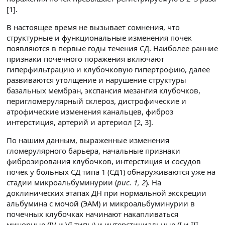
[1].
В настоящее время не вызывает сомнения, что
структурные и функциональные изменения почек
появляются в первые годы течения СД. Наиболее ранние
признаки почечного поражения включают
гиперфильтрацию и клубочковую гипертрофию, далее
развиваются утолщение и нарушение структуры
базальных мембран, экспансия мезангия клубочков,
перигломерулярный склероз, дистрофические и
атрофические изменения канальцев, фиброз
интерстиция, артерий и артериол [2, 3].
По нашим данным, выраженные изменения
гломерулярного барьера, начальные признаки
фиброзирования клубочков, интерстиция и сосудов
почек у больных СД типа 1 (СД1) обнаруживаются уже на
стадии микроальбуминурии (
рис. 1, 2
). На
доклинических этапах ДН при нормальной экскреции
альбумина с мочой (ЭАМ) и микроальбуминурии в
почечных клубочках начинают накапливаться
минорные (IV и VI типы) и интерстициальные (I и III