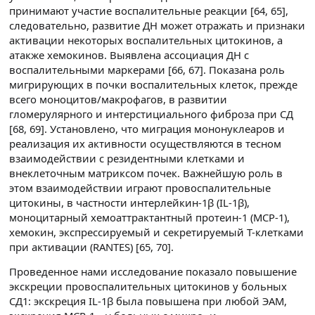
принимают участие воспалительные реакции [64, 65],
следовательно, развитие ДН может отражать и признаки
активации некоторых воспалительных цитокинов, а
атакже хемокинов. Выявлена ассоциация ДН с
воспалительными маркерами [66, 67]. Показана роль
мигрирующих в почки воспалительных клеток, прежде
всего моноцитов/макрофагов, в развитии
гломерулярного и интерстициального фиброза при СД
[68, 69]. Установлено, что миграция мононуклеаров и
реализация их активности осуществляются в тесном
взаимодействии с резидентными клетками и
внеклеточным матриксом почек. Важнейшую роль в
этом взаимодействии играют провоспалительные
цитокины, в частности интерлейкин-1β (IL-1β),
моноцитарный хемоаттрактантный протеин-1 (МСР-1),
хемокин, экспрессируемый и секретируемый Т-клетками
при активации (RANTES) [65, 70].
Проведенное нами исследование показало повышение
экскреции провоспалительных цитокинов у больных
СД1: экскреция IL-1β была повышена при любой ЭАМ,