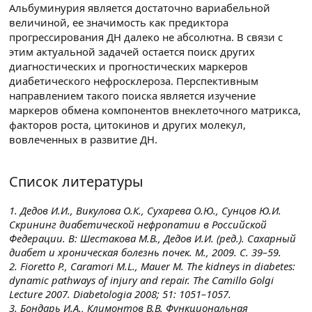
Альбуминурия является достаточно вариабельной
величиной, ее значимость как предиктора
прогрессирования ДН далеко не абсолютна. В связи с
этим актуальной задачей остается поиск других
диагностических и прогностических маркеров
диабетического нефросклероза. Перспективным
направлением такого поиска является изучение
маркеров обмена компонентов внеклеточного матрикса,
факторов роста, цитокинов и других молекул,
вовлеченных в развитие ДН.
Список литературы
1. Дедов И.И., Викулова О.К., Сухарева О.Ю., Сунцов Ю.И.
Скрининг диабетической нефропатии в Российской
Федерации. В: Шестакова М.В., Дедов И.И. (ред.). Сахарный
диабет и хроническая болезнь почек. М., 2009. С. 39–59.
2. Fioretto P., Caramori M.L., Mauer M. The kidneys in diabetes:
dynamic pathways of injury and repair. The Camillo Golgi
Lecture 2007. Diabetologia 2008; 51: 1051–1057.
3. Бондарь И.А., Климонтов В.В. Функциональная