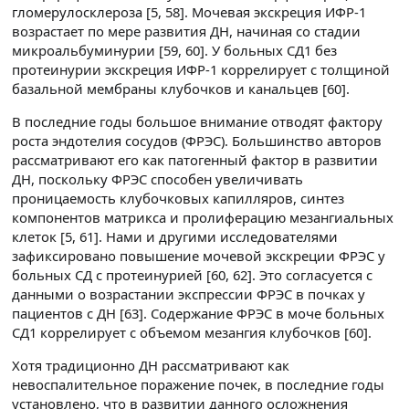
гломерулосклероза [5, 58]. Мочевая экскреция ИФР-1
возрастает по мере развития ДН, начиная со стадии
микроальбуминурии [59, 60]. У больных СД1 без
протеинурии экскреция ИФР-1 коррелирует с толщиной
базальной мембраны клубочков и канальцев [60].
В последние годы большое внимание отводят фактору
роста эндотелия сосудов (ФРЭС). Большинство авторов
рассматривают его как патогенный фактор в развитии
ДН, поскольку ФРЭС способен увеличивать
проницаемость клубочковых капилляров, синтез
компонентов матрикса и пролиферацию мезангиальных
клеток [5, 61]. Нами и другими исследователями
зафиксировано повышение мочевой экскреции ФРЭС у
больных СД с протеинурией [60, 62]. Это согласуется с
данными о возрастании экспрессии ФРЭС в почках у
пациентов с ДН [63]. Содержание ФРЭС в моче больных
СД1 коррелирует с объемом мезангия клубочков [60].
Хотя традиционно ДН рассматривают как
невоспалительное поражение почек, в последние годы
установлено, что в развитии данного осложнения