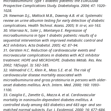
microalbuminuric Type 1 diabetic patients: the EURODIAB
Prospective Complications Study. Diabetologia. 2004; 47: 1020–
1028.
29. Newman D.J., Mattock M.B., Dawnay A.B. et al. Systematic
review on urine albumin testing for early detection of diabetic
complications. Health Technol. Assess. 2005; 9: iii-vi, xiii-163.
30. Vilarrasa N., Soler J., Montanya E. Regression of
microalbuminuria in type 1 diabetic patients: results of a
sequential intervention with improved metabolic control and
ACE inhibitors. Acta Diabetol. 2005; 42: 87–94.
31. Gerstein H.C. Reduction of cardiovascular events and
microvascular complications in diabetes with ACE inhibitor
treatment: HOPE and MICROHOPE. Diabetes Metab. Res. Rev.
2002; 18(Suppl. 3): S82–S85.
32. Valmadrid C.T., Klein R., Moss S.E. et al. The risk of
cardiovascular disease mortality associated with
microalbuminuria and gross proteinuria in persons with older-
onset diabetes mellitus. Arch. Intern. Med. 2000; 160: 1093–
1100.
33. Casiglia E., Zanette G., Mazza A. et al. Cardiovascular
mortality in noninsulin-dependent diabetes mellitus. A
controlled study among 683 diabetics and 683 age- and sex-
matched normal subjects. Eur. J. Epidemiol. 2000; 16: 677–684.