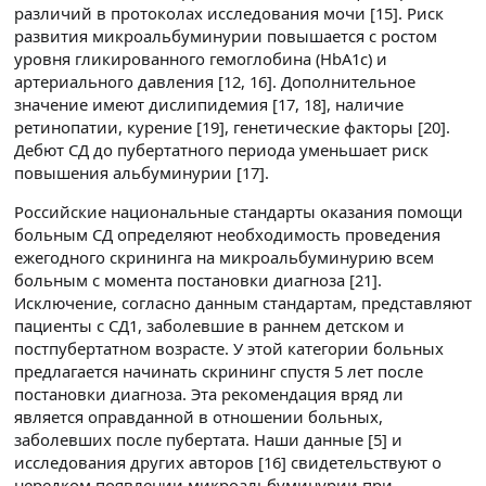
различий в протоколах исследования мочи [15]. Риск
развития микроальбуминурии повышается с ростом
уровня гликированного гемоглобина (HbA1c) и
артериального давления [12, 16]. Дополнительное
значение имеют дислипидемия [17, 18], наличие
ретинопатии, курение [19], генетические факторы [20].
Дебют СД до пубертатного периода уменьшает риск
повышения альбуминурии [17].
Российские национальные стандарты оказания помощи
больным СД определяют необходимость проведения
ежегодного скрининга на микроальбуминурию всем
больным с момента постановки диагноза [21].
Исключение, согласно данным стандартам, представляют
пациенты с СД1, заболевшие в раннем детском и
постпубертатном возрасте. У этой категории больных
предлагается начинать скрининг спустя 5 лет после
постановки диагноза. Эта рекомендация вряд ли
является оправданной в отношении больных,
заболевших после пубертата. Наши данные [5] и
исследования других авторов [16] свидетельствуют о
нередком появлении микроальбуминурии при