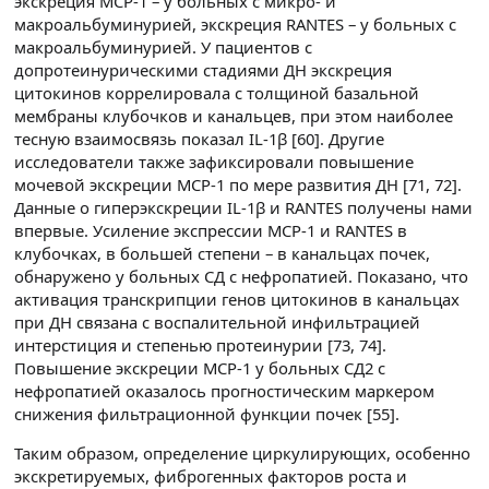
экскреция MCP-1 – у больных с микро- и
макроальбуминурией, экскреция RANTES – у больных с
макроальбуминурией. У пациентов с
допротеинурическими стадиями ДН экскреция
цитокинов коррелировала с толщиной базальной
мембраны клубочков и канальцев, при этом наиболее
тесную взаимосвязь показал IL-1β [60]. Другие
исследователи также зафиксировали повышение
мочевой экскреции МСР-1 по мере развития ДН [71, 72].
Данные о гиперэкскреции IL-1β и RANTES получены нами
впервые. Усиление экспрессии MCP-1 и RANTES в
клубочках, в большей степени – в канальцах почек,
обнаружено у больных СД с нефропатией. Показано, что
активация транскрипции генов цитокинов в канальцах
при ДН связана с воспалительной инфильтрацией
интерстиция и степенью протеинурии [73, 74].
Повышение экскреции МСР-1 у больных СД2 с
нефропатией оказалось прогностическим маркером
снижения фильтрационной функции почек [55].
Таким образом, определение циркулирующих, особенно
экскретируемых, фиброгенных факторов роста и