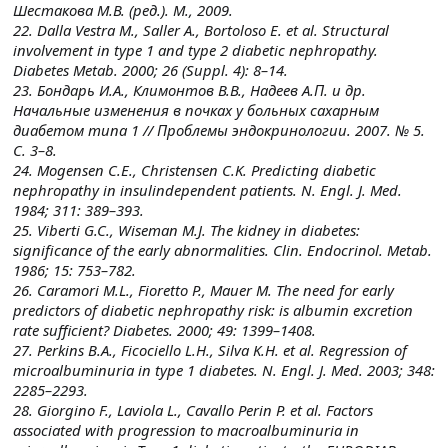
Шестакова М.В. (ред.). М., 2009.
22. Dalla Vestra M., Saller A., Bortoloso E. et al. Structural
involvement in type 1 and type 2 diabetic nephropathy.
Diabetes Metab. 2000; 26 (Suppl. 4): 8–14.
23. Бондарь И.А., Климонтов В.В., Надеев А.П. и др.
Начальные изменения в почках у больных сахарным
диабетом типа 1 // Проблемы эндокринологии. 2007. № 5.
С. 3–8.
24. Mogensen C.E., Christensen C.K. Predicting diabetic
nephropathy in insulindependent patients. N. Engl. J. Med.
1984; 311: 389–393.
25. Viberti G.C., Wiseman M.J. The kidney in diabetes:
significance of the early abnormalities. Clin. Endocrinol. Metab.
1986; 15: 753–782.
26. Caramori M.L., Fioretto P., Mauer M. The need for early
predictors of diabetic nephropathy risk: is albumin excretion
rate sufficient? Diabetes. 2000; 49: 1399–1408.
27. Perkins B.A., Ficociello L.H., Silva K.H. et al. Regression of
microalbuminuria in type 1 diabetes. N. Engl. J. Med. 2003; 348:
2285–2293.
28. Giorgino F., Laviola L., Cavallo Perin P. et al. Factors
associated with progression to macroalbuminuria in