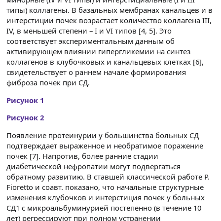
типы) коллагены. В базальных мембранах канальцев и в
интерстиции почек возрастает количество коллагена III,
IV, в меньшей степени – I и VI типов [4, 5]. Это
соответствует экспериментальным данным об
активирующем влиянии гипергликемии на синтез
коллагенов в клубочковых и канальцевых клетках [6],
свидетельствует о раннем начале формирования
фиброза почек при СД.
Рисунок 1
Рисунок 2
Появление протеинурии у большинства больных СД
подтверждает выраженное и необратимое поражение
почек [7]. Напротив, более ранние стадии
диабетической нефропатии могут подвергаться
обратному развитию. В ставшей классической работе P.
Fioretto и соавт. показано, что начальные структурные
изменения клубочков и интерстиция почек у больных
СД1 с микроальбуминурией постепенно (в течение 10
лет) регрессируют при полном устранении