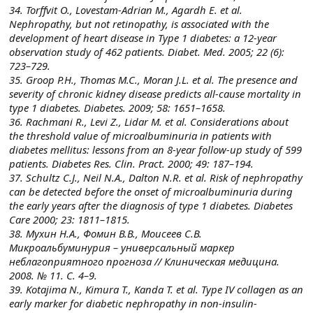
34. Torffvit O., Lovestam-Adrian M., Agardh E. et al.
Nephropathy, but not retinopathy, is associated with the
development of heart disease in Type 1 diabetes: a 12-year
observation study of 462 patients. Diabet. Med. 2005; 22 (6):
723–729.
35. Groop P.H., Thomas M.C., Moran J.L. et al. The presence and
severity of chronic kidney disease predicts all-cause mortality in
type 1 diabetes. Diabetes. 2009; 58: 1651–1658.
36. Rachmani R., Levi Z., Lidar M. et al. Considerations about
the threshold value of microalbuminuria in patients with
diabetes mellitus: lessons from an 8-year follow-up study of 599
patients. Diabetes Res. Clin. Pract. 2000; 49: 187–194.
37. Schultz C.J., Neil N.A., Dalton N.R. et al. Risk of nephropathy
can be detected before the onset of microalbuminuria during
the early years after the diagnosis of type 1 diabetes. Diabetes
Care 2000; 23: 1811–1815.
38. Мухин Н.А., Фомин В.В., Моисеев С.В.
Микроальбуминурия – универсальный маркер
неблагоприятного прогноза // Клиническая медицина.
2008. № 11. С. 4–9.
39. Kotajima N., Kimura T., Kanda T. et al. Type IV collagen as an
early marker for diabetic nephropathy in non-insulin-