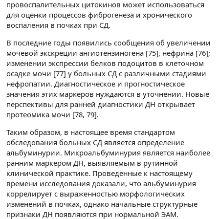
провоспалительных цитокинов может использоваться
для оценки процессов фиброгенеза и хронического
воспаления в почках при СД.
В последние годы появились сообщения об увеличении
мочевой экскреции ангиотензиногена [75], нефрина [76];
изменении экспрессии белков подоцитов в клеточном
осадке мочи [77] у больных СД с различными стадиями
нефропатии. Диагностическое и прогностическое
значения этих маркеров нуждаются в уточнении. Новые
перспективы для ранней диагностики ДН открывает
протеомика мочи [78, 79].
Таким образом, в настоящее время стандартом
обследования больных СД является определение
альбуминурии. Микроальбуминурия является наиболее
ранним маркером ДН, выявляемым в рутинной
клинической практике. Проведенные к настоящему
времени исследования доказали, что альбуминурия
коррелирует с выраженностью морфологических
изменений в почках, однако начальные структурные
признаки ДН появляются при нормальной ЭАМ.