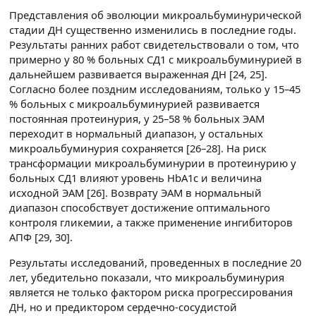
Представления об эволюции микроальбуминурической
стадии ДН существенно изменились в последние годы.
Результаты ранних работ свидетельствовали о том, что
примерно у 80 % больных СД1 c микроальбуминурией в
дальнейшем развивается выраженная ДН [24, 25].
Согласно более поздним исследованиям, только у 15–45
% больных с микроальбуминурией развивается
постоянная протеинурия, у 25–58 % больных ЭАМ
переходит в нормальный диапазон, у остальных
микроальбуминурия сохраняется [26–28]. На риск
трансформации микроальбуминурии в протеинурию у
больных СД1 влияют уровень HbA1c и величина
исходной ЭАМ [26]. Возврату ЭАМ в нормальный
диапазон способствует достижение оптимального
контроля гликемии, а также применение ингибиторов
АПФ [29, 30].
Результаты исследований, проведенных в последние 20
лет, убедительно показали, что микроальбуминурия
является не только фактором риска прогрессирования
ДН, но и предиктором сердечно-сосудистой