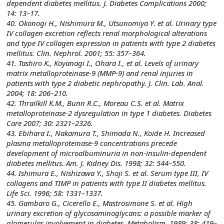
dependent diabetes mellitus. J. Diabetes Complications 2000;
14: 13–17.
40. Okonogi H., Nishimura M., Utsunomiya Y. et al. Urinary type
IV collagen excretion reflects renal morphological alterations
and type IV collagen expression in patients with type 2 diabetes
mellitus. Clin. Nephrol. 2001; 55: 357–364.
41. Tashiro K., Koyanagi I., Ohara I., et al. Levels of urinary
matrix metalloproteinase-9 (MMP-9) and renal injuries in
patients with type 2 diabetic nephropathy. J. Clin. Lab. Anal.
2004; 18: 206–210.
42. Thrailkill K.M., Bunn R.C., Moreau C.S. et al. Matrix
metalloproteinase-2 dysregulation in type 1 diabetes. Diabetes
Care 2007; 30: 2321–2326.
43. Ebihara I., Nakamura T., Shimada N., Koide H. Increased
plasma metalloproteinase-9 concentrations precede
development of microalbuminuria in non-insulin-dependent
diabetes mellitus. Am. J. Kidney Dis. 1998; 32: 544–550.
44. Ishimura E., Nishizawa Y., Shoji S. et al. Serum type III, IV
collagens and TIMP in patients with type II diabetes mellitus.
Life Sci. 1996; 58: 1331–1337.
45. Gambaro G., Cicerello E., Mastrosimone S. et al. High
urinary excretion of glycosaminoglycans: a possible marker of
glomerular involvement in diabetes. Metabolism. 1989; 38: 419–