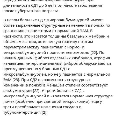
длительности СД1 до 5 лет при начале заболевания
после пубертатного возраста.
В целом больные СД с микроальбуминурией имеют
более выраженные структурные изменения в почках по
сравнению с пациентами с нормальной ЭАМ. В
частности, это касается толщины базальных мембран и
объема мезангия, хотя четкую границу по этим
параметрам между пациентами с нормо- и
микроальбуминурией провести невозможно [22]. По
нашим данным, фиброз отдельных клубочков, атрофия
канальцев, интерстициальный фиброз обнаруживаются
преимущественно у больных СД1 с
микроальбуминурией, но не у пациентов с нормальной
ЭАМ [23]. При СД2 выраженность структурных
изменений в почках в меньшей степени соответствует
альбуминурии [22]. У трети больных СД2 с
микроальбуминурией выявляется нормальная структура
почек (особенно при световой микроскопии), еще у
трети преобладают изменения сосудов и
тубулоинтерстиция [2].