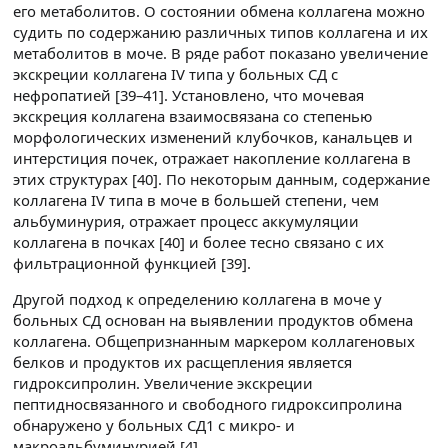
его метаболитов. О состоянии обмена коллагена можно
судить по содержанию различных типов коллагена и их
метаболитов в моче. В ряде работ показано увеличение
экскреции коллагена IV типа у больных СД с
нефропатией [39–41]. Установлено, что мочевая
экскреция коллагена взаимосвязана со степенью
морфологических изменений клубочков, канальцев и
интерстиция почек, отражает накопление коллагена в
этих структурах [40]. По некоторым данным, содержание
коллагена IV типа в моче в большей степени, чем
альбуминурия, отражает процесс аккумуляции
коллагена в почках [40] и более тесно связано с их
фильтрационной функцией [39].
Другой подход к определению коллагена в моче у
больных СД основан на выявлении продуктов обмена
коллагена. Общепризнанным маркером коллагеновых
белков и продуктов их расщепления является
гидроксипролин. Увеличение экскреции
пептидносвязанного и свободного гидроксипролина
обнаружено у больных СД1 с микро- и
макроальбуминурией [4].