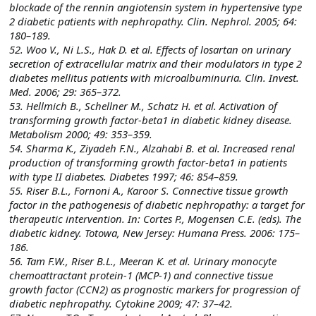
blockade of the rennin angiotensin system in hypertensive type
2 diabetic patients with nephropathy. Clin. Nephrol. 2005; 64:
180–189.
52. Woo V., Ni L.S., Hak D. et al. Effects of losartan on urinary
secretion of extracellular matrix and their modulators in type 2
diabetes mellitus patients with microalbuminuria. Clin. Invest.
Med. 2006; 29: 365–372.
53. Hellmich B., Schellner M., Schatz H. et al. Activation of
transforming growth factor-beta1 in diabetic kidney disease.
Metabolism 2000; 49: 353–359.
54. Sharma K., Ziyadeh F.N., Alzahabi B. et al. Increased renal
production of transforming growth factor-beta1 in patients
with type II diabetes. Diabetes 1997; 46: 854–859.
55. Riser B.L., Fornoni A., Karoor S. Connective tissue growth
factor in the pathogenesis of diabetic nephropathy: a target for
therapeutic intervention. In: Cortes P., Mogensen C.E. (eds). The
diabetic kidney. Totowa, New Jersey: Humana Press. 2006: 175–
186.
56. Tam F.W., Riser B.L., Meeran K. et al. Urinary monocyte
chemoattractant protein-1 (MCP-1) and connective tissue
growth factor (CCN2) as prognostic markers for progression of
diabetic nephropathy. Cytokine 2009; 47: 37–42.