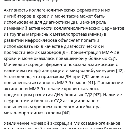
Активность коллагенолитических ферментов и их
ингибиторов в крови и моче также может быть
использована для диагностики ДН. Важная роль
изменений активности коллагенолитических ферментов
из группы матриксных металлопротеаз (ММРs) в
развитии нефросклероза объясняет попытки
использовать их в качестве диагностических и
прогностических маркеров ДН. Концентрация ММР-2 в
крови и моче оказалась повышенной у больных СД1.
Мочевая экскреция фермента показала взаимосвязь с
наличием гиперфильтрации и микроальбуминурии [42].
Установлено, что признаком ДН при СД2 является
повышенная активность ММР-9 в моче [41]. Повышение
активности MMP-9 в плазме крови оказалось
предиктором развития ДН у больных СД2 [43]. Наличие
нефропатии у больных СД2 ассоциировано с
повышенным уровнем тканевого ингибитора
металлопротеиназ в крови [44].
Увеличение мочевой экскреции гликозаминогликанов
(ГАГ) – возможный маркер ДН. Для оценки метаболизма