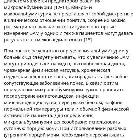
диабетом является предиктором развития
микроальбуминурии [12–14]. Микро- и
макроальбуминурия не представляют собой дискретные
в клиническом отношении понятия, скорее их можно
рассматривать как части континуума: повторные
измерения ЭАМ у одних и тех же пациентов могут давать
результаты в смежных диапазонах [15].
При оценке результатов определения альбуминурии у
больных СД следует учитывать, что к увеличению ЭАМ
могут приводить кетоацидоз, высокобелковая диета,
чрезмерная физическая нагрузка, хроническая
сердечная недостаточность, лихорадка, а также любое
сопутствующее заболевание почек. В связи с этим
определение микроальбуминурии нужно проводить
после устранения кетоацидоза, инфекции
мочевыводящих путей, перегрузки белком, на фоне
нормальной температуры тела и обычной физической
активности пациента. Для определения
микроальбуминурии целесообразно использовать
суточную порцию мочи. При использовании разовых
(утренних) порций мочи необходимо пересчитывать