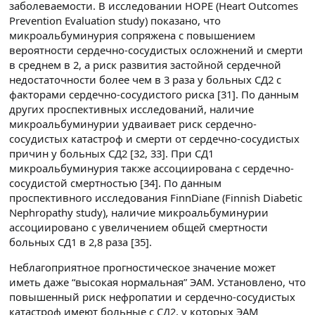
заболеваемости. В исследовании HOPE (Heart Outcomes
Prevention Evaluation study) показано, что
микроальбуминурия сопряжена с повышением
вероятности сердечно-сосудистых осложнений и смерти
в среднем в 2, а риск развития застойной сердечной
недостаточности более чем в 3 раза у больных СД2 с
факторами сердечно-сосудистого риска [31]. По данным
других проспективных исследований, наличие
микроальбуминурии удваивает риск сердечно-
сосудистых катастроф и смерти от сердечно-сосудистых
причин у больных СД2 [32, 33]. При СД1
микроальбуминурия также ассоциирована с сердечно-
сосудистой смертностью [34]. По данным
проспективного исследования FinnDiane (Finnish Diabetic
Nephropathy study), наличие микроальбуминурии
ассоциировано с увеличением общей смертности
больных СД1 в 2,8 раза [35].
Неблагоприятное прогностическое значение может
иметь даже “высокая нормальная” ЭАМ. Установлено, что
повышенный риск нефропатии и сердечно-сосудистых
катастроф имеют больные с СД2, у которых ЭАМ