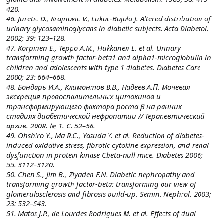
420.
46. Juretic D., Krajnovic V., Lukac-Bajalo J. Altered distribution of
urinary glycosaminoglycans in diabetic subjects. Acta Diabetol.
2002; 39: 123–128.
47. Korpinen E., Teppo A.M., Hukkanen L. et al. Urinary
transforming growth factor-beta1 and alpha1-microglobulin in
children and adolescents with type 1 diabetes. Diabetes Care
2000; 23: 664–668.
48. Бондарь И.А., Климонтов В.В., Надeев А.П. Мочевая
экскреция провоспалительных цитокинов и
трансформирующего фактора роста β на ранних
стадиях диабетической нефропатии // Терапевтический
архив. 2008. № 1. С. 52–56.
49. Ohshiro Y., Ma R.C., Yasuda Y. et al. Reduction of diabetes-
induced oxidative stress, fibrotic cytokine expression, and renal
dysfunction in protein kinase Cbeta-null mice. Diabetes 2006;
55: 3112–3120.
50. Chen S., Jim B., Ziyadeh F.N. Diabetic nephropathy and
transforming growth factor-beta: transforming our view of
glomerulosclerosis and fibrosis build-up. Semin. Nephrol. 2003;
23: 532–543.
51. Matos J.P., de Lourdes Rodrigues M. et al. Effects of dual