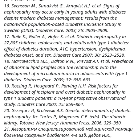
16. Svensson M., Sundkvist G., Arnqvist H.J. et al. Signs of
nephropathy may occur early in young adults with diabetes
despite modern diabetes management: results from the
nationwide population-based Diabetes Incidence Study in
Sweden (DISS). Diabetes Care. 2003; 26: 2903–2909.
17. Raile K., Galler A., Hofer S. et al. Diabetic nephropathy in
27,805 children, adolescents, and adults with type 1 diabetes:
effect of diabetes duration, A1C, hypertension, dyslipidemia,
diabetes onset, and sex. Diabetes Care 2007; 30: 2523–2528.
18. Marcovecchio M.L., Dalton R.N., Prevost A.T. et al. Prevalence
of abnormal lipid profiles and the relationship with the
development of microalbuminuria in adolescents with type 1
diabetes. Diabetes Care. 2009; 32: 658–663.
19. Rossing P., Hougaard P., Parving H.H. Risk factors for
development of incipient and overt diabetic nephropathy in
type 1 diabetic patients: a 10-year prospective observational
study. Diabetes Care 2002; 25: 859–864.
20. Grzegorz P., Krolewski A.S. Genetic determinants of diabetic
nephropathy. In: Cortes P., Mogensen C.E. (eds). The diabetic
kidney. Totowa, New Jersey: Humana Press. 2006. 329–350.
21. Алгоритмы специализированной медицинской помощи
больным сахарным диабетом. 4-е изд. Дедов И.И.,