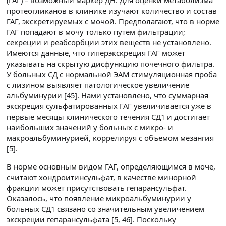
протеогликанов в клинике изучают количество и состав
ГАГ, экскретируемых с мочой. Предполагают, что в норме
ГАГ попадают в мочу только путем фильтрации;
секреции и реабсорбции этих веществ не установлено.
Имеются данные, что гиперэкскреция ГАГ может
указывать на скрытую дисфункцию почечного фильтра.
У больных СД с нормальной ЭАМ стимуляционная проба
с лизином выявляет патологическое увеличение
альбуминурии [45]. Нами установлено, что суммарная
экскреция сульфатированных ГАГ увеличивается уже в
первые месяцы клинического течения СД1 и достигает
наибольших значений у больных с микро- и
макроальбуминурией, коррелируя с объемом мезангия
[5].
В норме основным видом ГАГ, определяющимся в моче,
считают хондроитинсульфат, в качестве минорной
фракции может присутствовать гепарансульфат.
Оказалось, что появление микроальбуминурии у
больных СД1 связано со значительным увеличением
экскреции гепарансульфата [5, 46]. Поскольку