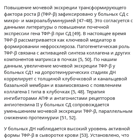
Повышение мочевой экскреции трансформирующего
фактора роста β (ТФР-β) зафиксировано у больных СД с
микро- и макроальбуминурией [47–48]. Это согласуется с
данными литературы о повышении почечной
экспрессии гена ТФР-β при СД [49]. В настоящее время
ТФР-β рассматривается как ключевой медиатор в
формировании нефросклероза. Патогенетическая роль
ТФР-β связана с активацией синтеза коллагена и других
компонентов матрикса в почках [5, 50]. По нашим
данным, увеличение мочевой экскреции ТФР-β у
больных СД1 на допротеинурических стадиях ДН
коррелирует с толщиной клубочковой и канальцевой
базальной мембран и взаимосвязано с появлением
коллагена I типа в клубочках [5, 48]. Терапия
ингибиторами АПФ и антагонистами рецепторов
ангиотензина II у больных СД сопровождается
уменьшением мочевой экскреции ТФР-β, параллельным
снижению протеинурии [51, 52].
У больных ДН наблюдается высокий уровень активной
формы ТФР-β в сыворотке крови [53]. Установлено, что