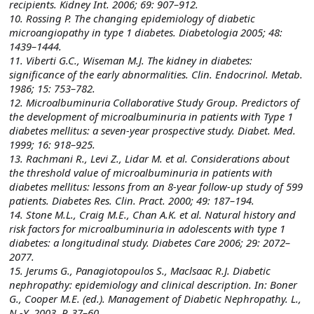
recipients. Kidney Int. 2006; 69: 907–912.
10. Rossing P. The changing epidemiology of diabetic
microangiopathy in type 1 diabetes. Diabetologia 2005; 48:
1439–1444.
11. Viberti G.C., Wiseman M.J. The kidney in diabetes:
significance of the early abnormalities. Clin. Endocrinol. Metab.
1986; 15: 753–782.
12. Microalbuminuria Collaborative Study Group. Predictors of
the development of microalbuminuria in patients with Type 1
diabetes mellitus: a seven-year prospective study. Diabet. Med.
1999; 16: 918–925.
13. Rachmani R., Levi Z., Lidar M. et al. Considerations about
the threshold value of microalbuminuria in patients with
diabetes mellitus: lessons from an 8-year follow-up study of 599
patients. Diabetes Res. Clin. Pract. 2000; 49: 187–194.
14. Stone M.L., Craig M.E., Chan A.K. et al. Natural history and
risk factors for microalbuminuria in adolescents with type 1
diabetes: a longitudinal study. Diabetes Care 2006; 29: 2072–
2077.
15. Jerums G., Panagiotopoulos S., Maclsaac R.J. Diabetic
nephropathy: epidemiology and clinical description. In: Boner
G., Cooper M.E. (ed.). Management of Diabetic Nephropathy. L.,
N.-Y. 2003. Р. 37–60.