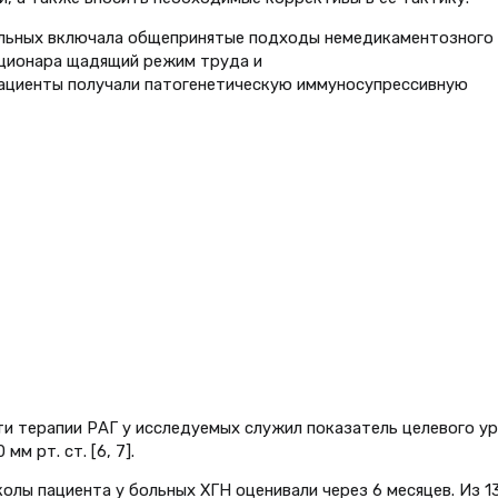
ольных включала общепринятые подходы немедикаментозного
тационара щадящий режим труда и
пациенты получали патогенетическую иммуносупрессивную
и терапии РАГ у исследуемых служил показатель целевого ур
м рт. ст. [6, 7].
ы пациента у больных ХГН оценивали через 6 месяцев. Из 1