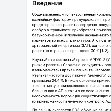
Введение
Общепризнанно, что лекарственная коррекци
важнейшим фактором предупреждения прогр
предотвращения развития сердечно-сосуди
особую актуальность приобретает приверж
безукоризненное исполнение назначенного 
пациентов во всех странах мира. Это подт
артериальной гипертензии (ЭАГ), согласно 
развитых странах не превышает 30 % [1, 2].
Крупный отечественный проект АРГУС-2 (Ул
риском развития Сердечно-сосудистых осло
взаимодействия врача и пациента, направл
Реальная частота достижения “целевого” у
превысила 24,4 %. В числе основных причин
только низкую приверженность пациентов к
больных как о АГ, а так и о ее осложнения
необходимость коррекции существующих об
их приверженности лечению и контролю АД
По данным экспертов ВОЗ, обучение пацие