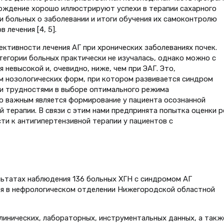
ерждение хорошо иллюстрируют успехи в терапии сахарного
 больных о заболевании и итоги обучения их самоконтролю
лечения [4, 5].
ктивности лечения АГ при хронических заболеваниях почек.
тегории больных практически не изучалась, однако можно с
 невысокой и, очевидно, ниже, чем при ЭАГ. Это,
ем нозологических форм, при котором развивается синдром
ми трудностями в выборе оптимального режима
о важным является формирование у пациента осознанной
 терапии. В связи с этим нами предпринята попытка оценки р
и к антигипертензивной терапии у пациентов с
льтатах наблюдения 136 больных ХГН с синдромом АГ
ся в нефрологическом отделении Нижегородской областной
клинических, лабораторных, инструментальных данных, а такж