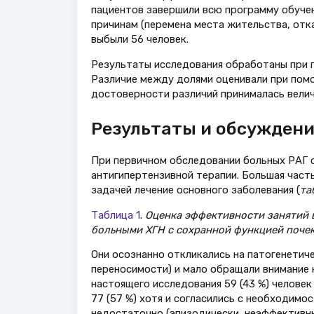
пациентов завершили всю программу обучен
причинам (перемена места жительства, отка
выбыли 56 человек.
Результаты исследования обработаны при по
Различие между долями оценивали при помо
достоверности различий принималась величи
Результаты и обсужден
При первичном обследовании больных РАГ о
антигипертензивной терапии. Большая часть
задачей лечение основного заболевания (
та
Таблица 1
.
Оценка эффективности занятий 
больными ХГН с сохранной функцией почек
Они осознанно откликались на патогенетич
переносимости) и мало обращали внимание н
настоящего исследования 59 (43 %) человек
77 (57 %) хотя и согласились с необходимос
недостаточно (эпизодически, неэффективны