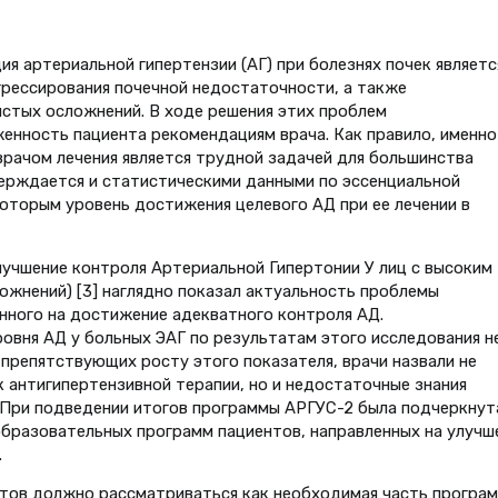
я артериальной гипертензии (АГ) при болезнях почек являетс
ессирования почечной недостаточности, а также
стых осложнений. В ходе решения этих проблем
енность пациента рекомендациям врача. Как правило, именно
врачом лечения является трудной задачей для большинства
верждается и статистическими данными по эссенциальной
которым уровень достижения целевого АД при ее лечении в
учшение контроля Артериальной Гипертонии У лиц с высоким
жнений) [3] наглядно показал актуальность проблемы
енного на достижение адекватного контроля АД.
ровня АД у больных ЭАГ по результатам этого исследования н
, препятствующих росту этого показателя, врачи назвали не
 антигипертензивной терапии, но и недостаточные знания
х. При подведении итогов программы АРГУС-2 была подчеркнут
разовательных программ пациентов, направленных на улучш
.
нтов должно рассматриваться как необходимая часть програ