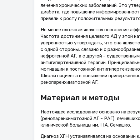
лечения хронических заболеваний. Это утв
диабета, где повышение информированности
привели к росту положительных результатов 
Не менее сложным является повышение эффе
Частота достижения целевого АД у этой ка
уверенностью утверждать, что она является
с одной стороны, связано и с разнообрази
нефрогенной АГ, а с другой – существенны
антигипертензивной терапии. Принципиальн
мотивации к постоянной антигипертензивной
Школы пациента в повышении приверженност
ренопаренхиматозной АГ.
Материал и методы
Настоящее исследование основано на резу
(ренопаренхиматозной АГ – РАГ), лечивших
клинической больницы им. Н.А. Семашко.
Диагноз ХГН устанавливался на основании 