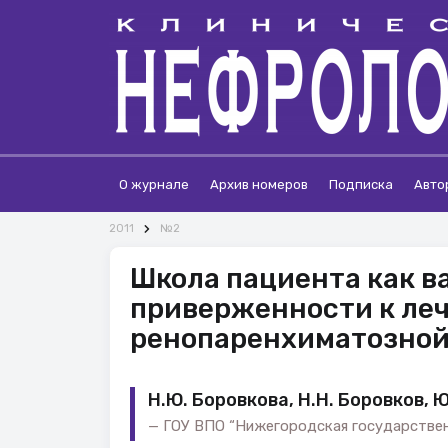
О журнале
Архив номеров
Подписка
Авто
2011
№2
Школа пациента как 
приверженности к ле
ренопаренхиматозной
Н.Ю. Боровкова, Н.Н. Боровков, Ю
ГОУ ВПО “Нижегородская государствен