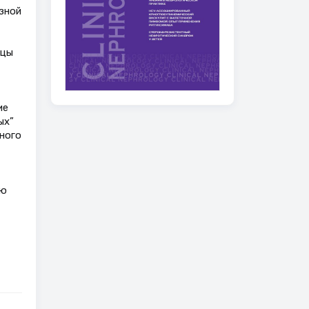
зной
ицы
ие
ых”
ного
ию