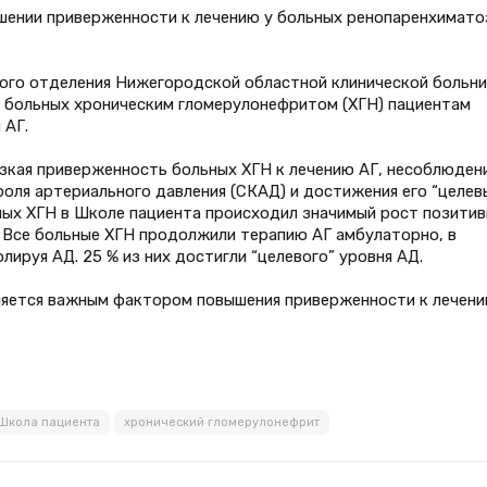
ышении приверженности к лечению у больных ренопаренхимато
кого отделения Нижегородской областной клинической больн
я больных хроническим гломерулонефритом (ХГН) пациентам
 АГ.
зкая приверженность больных ХГН к лечению АГ, несоблюден
оля артериального давления (СКАД) и достижения его “целев
ьных ХГН в Школе пациента происходил значимый рост позитив
 Все больные ХГН продолжили терапию АГ амбулаторно, в
ируя АД. 25 % из них достигли “целевого” уровня АД.
вляется важным фактором повышения приверженности к лечен
Школа пациента
хронический гломерулонефрит