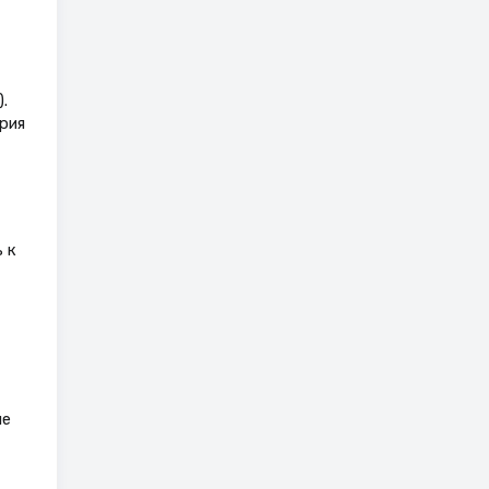
.
рия
 к
ле