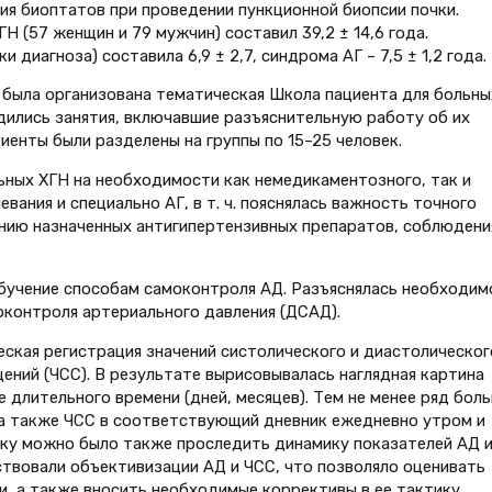
я биоптатов при проведении пункционной биопсии почки.
 (57 женщин и 79 мужчин) составил 39,2 ± 14,6 года.
диагноза) составила 6,9 ± 2,7, синдрома АГ – 7,5 ± 1,2 года.
 была организована тематическая Школа пациента для больны
одились занятия, включавшие разъяснительную работу об их
циенты были разделены на группы по 15–25 человек.
ьных ХГН на необходимости как немедикаментозного, так и
вания и специально АГ, в т. ч. пояснялась важность точного
нию назначенных антигипертензивных препаратов, соблюдени
бучение способам самоконтроля АД. Разъяснялась необходим
оконтроля артериального давления (ДСАД).
еская регистрация значений систолического и диастолическог
ений (ЧСС). В результате вырисовывалась наглядная картина
е длительного времени (дней, месяцев). Тем не менее ряд бол
 а также ЧСС в соответствующий дневник ежедневно утром и
ику можно было также проследить динамику показателей АД 
твовали объективизации АД и ЧСС, что позволяло оценивать
, а также вносить необходимые коррективы в ее тактику.