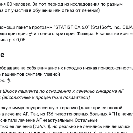
ия 80 человек. За тот период из исследования по разным
з от участия в обучении или отказ от лечения)
мощи пакета программ “STATISTICA 6.0” (StatSoft, Inc., США)
щи критерия χ² и точного критерия Фишера. В качестве крите
на р < 0,05.
ие
бращала на себя внимание их исходно низкая приверженность
 пациентов считали главной
бл. 1
).
в Школе пациента по отношению к лечению синдрома АГ
 (абсолютные и процентные показатели)
.
ескую иммуносупрессивную терапию (даже при ее плохой
а лечение АГ. Так, из 136 гипертензивных больных ХГН в нача
 считали лечение АГ неактуальным. Остальные
тью ее лечения (
табл. 1
), но реально не лечились или лечились
ми дозами антигипертензивных препаратов), не достигнув