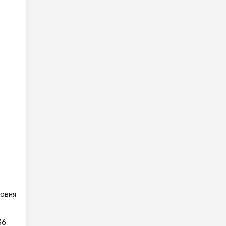
овня
36