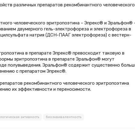
войств различных препаратов рекомбинантного человеческого
тного человеческого эритропоэтина – Эпрекс® и Эральфон® 
ованием двумерного гель-электрофореза и электрофореза в
ецилсульфата натрия (ДСН-ПААГ электрофореза) с вестерн-
тропоэтина в препарате Эпрекс® превосходит таковую в
формы эритропоэтина в препарате Эральфон® могут
оде полувыведения. Эральфон® содержит существенно больш
внению с препаратом Эпрекс®.
препаратов рекомбинантного человеческого эритропоэтина
ению их эффективности и переносимости.
логическая активность
биоэквивалентность