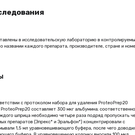
следования
ставлены в исследовательскую лабораторию в контролируем
 о названии каждого препарата, производителе, стране и ном
Ы
ветствии с протоколом набора для удаления ProteoPrep20
и ProteoPrep20 составляет 300 мкг альбумина; соответственно
каждого шприца необходимо четыре раза подряд пропускать ч
мых препаратов (Эпрекс* и Эральфон*) концентрировали с
ромывали 1,5 мл уравновешивающего буфера, после чего доводи
ющего буфера. В уравновешенную колонку вносили 100 мкл