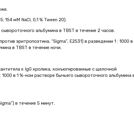
иже.
; 154 мM NaCl, 0,1 % Tween 20).
 сывороточного альбумина в TBST в течение 2 часов.
ротив эритропоэтина, “Sigma”, E2531) в разведении 1 : 1000 в 
мина в TBST в течение ночи.
(антитела к IgG кролика, конъюгированные с щелочной
 : 1000 в 1 %-ном растворе бычьего сывороточного альбумина 
igma”) в течение 5 минут.