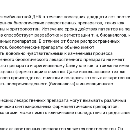
екомбинантной ДНК в течение последних двадцати лет посто
рынок биологических лекарственных препаратов, таких как
ны и эритропоэтин. Истечение срока действия патентов на п
 способствует разработке и регистрации т. н. биоаналогов, 
нных препаратов. В отличие от более распространенных
тов, биологические препараты обычно имеют
ть довольно чувствительными к изменениям процесса
нного биологического лекарственного препарата не имеет
го препарата и оригинальному банку клеток, а также не имее
оцессы ферментации и очистки. Даже использование тех же
ессов производства, очистки и создания готовых лекарственн
ть воспроизведенного (биоаналога) и инновационного
ических лекарственных препарата могут вызывать различный
мически синтезированных фармацевтических препаратов,
алогами, может иметь клинические последствия и представл
ких лекарственных препаратов является эритропоэтин. Он