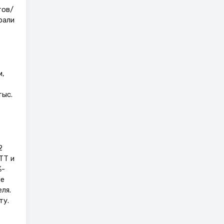
тов/
рали
м,
тыс.
2
ТТ и
%-
ле
ля.
ту.