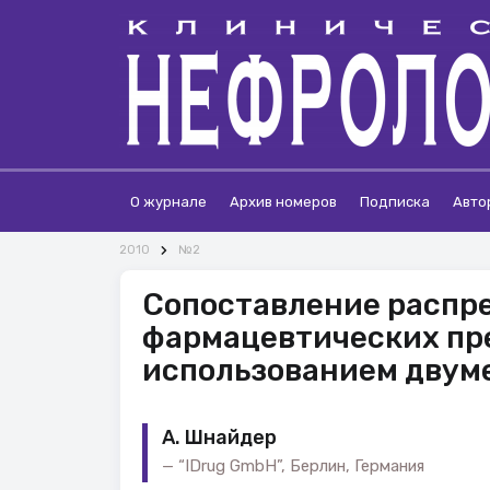
О журнале
Архив номеров
Подписка
Авто
2010
№2
Сопоставление распр
фармацевтических пр
использованием двум
A. Шнайдер
“IDrug GmbH”, Берлин, Германия