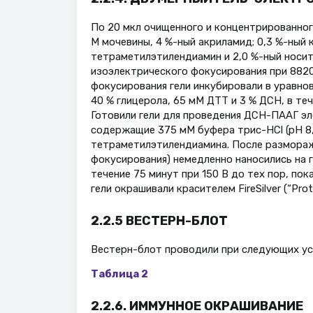
По 20 мкл очищенного и концентрированног
M мочевины, 4 %-ный акриламид; 0,3 %-ный 
тетраметилэтилендиамин и 2,0 %-ный носите
изоэлектрического фокусирования при 8820
фокусирования гели инкубировали в уравн
40 % глицерола, 65 мM ДТТ и 3 % ДСН, в те
Готовили гели для проведения ДСН-ПААГ эле
содержащие 375 мM буфера трис-HCl (pH 8,8
тетраметилэтилендиамина. После размораж
фокусирования) немедленно наносились на
течение 75 минут при 150 В до тех пор, по
гели окрашивали красителем FireSilver (“Prot
2.2.5 ВЕСТЕРН-БЛОТ
Вестерн-блот проводили при следующих ус
Таблица 2
2.2.6. ИММУННОЕ ОКРАШИВАНИЕ