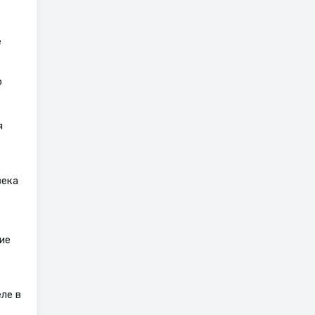
е
о
я
века
ие
ле в