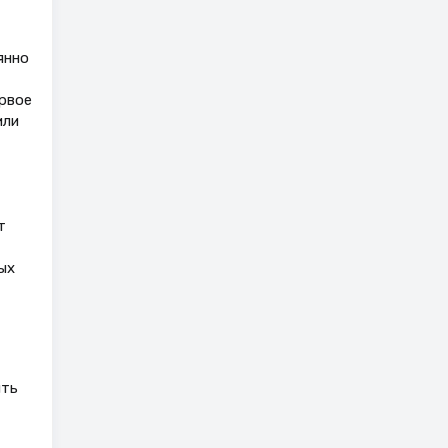
янно
ервое
или
т
ых
ять