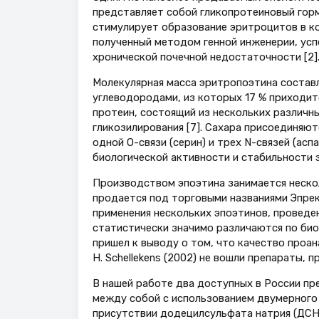
представляет собой гликопротеиновый горм
стимулирует образование эритроцитов в ко
полученный методом генной инженерии, усп
хронической почечной недостаточности [2]
Молекулярная масса эритропоэтина составл
углеводородами, из которых 17 % приходитс
протеин, состоящий из нескольких различ
гликозилирования [7]. Сахара присоединяют
одной O-связи (серин) и трех N-связей (асп
биологической активности и стабильности э
Производством эпоэтина занимается неско
продается под торговыми названиями Эпрек
применения нескольких эпоэтинов, проведенн
статистически значимо различаются по био
пришел к выводу о том, что качество проа
H. Schellekens (2002) не вошли препараты, 
В нашей работе два доступных в России пр
между собой с использованием двумерного 
присутствии додецилсульфата натрия (ДСН