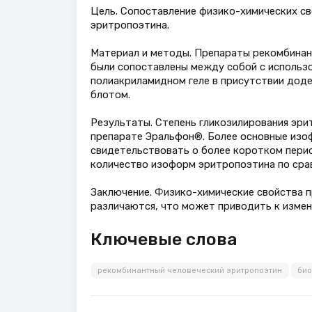
Цель. Сопоставление физико-химических с
эритропоэтина.
Материал и методы. Препараты рекомбинан
были сопоставлены между собой с использ
полиакриламидном геле в присутствии дод
блотом.
Результаты. Степень гликозилирования эри
препарате Эральфон®. Более основные изо
свидетельствовать о более коротком пери
количество изоформ эритропоэтина по сра
Заключение. Физико-химические свойства 
различаются, что может приводить к измен
Ключевые слова
рекомбинантный человеческий эритропоэтин
био