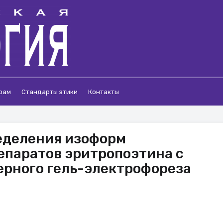
рам
Стандарты этики
Контакты
еделения изоформ
епаратов эритропоэтина с
ерного гель-электрофореза