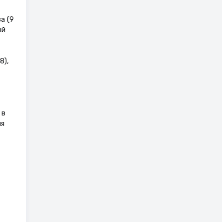
а (9
ый
8),
 в
ия