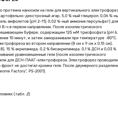
о протеина наносили на гели для вертикального электрофорез
картофельно-декстрозный агар, 5,0 %-ный глицерол; 0,06 %-н
ль амфолитов (pH 2–11); 0,02 %-ный аммония персульфат) для
 В-ч в первом направлении. После изоэлектрического
овешивающем буфере, содержащем 125 мM трисфосфата (pH 6,
чение 10 минут, и затем замораживали при температуре -80°C.
ктрофореза во втором направлении (8 см x 9 см x 0,15 см),
), 15 % акриламида, 0,2 % бисакриламида, 0,1 % ДСН и 0,03 %
ивания уравновешенные гели (после изоэлектрического
 гели для ДСН-ПААГ-электрофореза. Электрофорез проводили
ка фронт не достигал кромки геля. После двумерного разделен
eome Factory”, PS-2001).
ловиях (
табл. 2
):