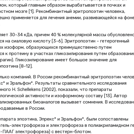
он, который главным образом вырабатывается в почках и
стном мозге [1]. Рекомбинантный эритропоэтин человека,
ешно применяется для лечения анемии, развивающейся на фон
.
яет 30–34 кДа, причем 40 % молекулярной массы обусловлен
я на сиаловую кислоту [3–6]. Эритропоэтин – гетерогенный
ных изоформ, образующихся преимущественно путем
ся к протеину в участках гликозилирования путем образовани
арагин). Гликозилирование имеет большое значение для
поэтина [8–12].
лько компаний. В России рекомбинантный эритропоэтин чело
с* и Эральфон*. Результаты сравнительного исследования
ого H. Schellekens (2002), показали, что препараты
логической активности и изоформному составу [13]. Автор
нализированных биоаналогов вызывает сомнения. В исследован
продаваемые в России.
епарата эпоэтина, Эпрекс* и Эральфон*, были сопоставлены
гель-электрофореза и электрофореза в полиакриламидном ге
-ПААГ электрофореза) с вестерн-блотом.