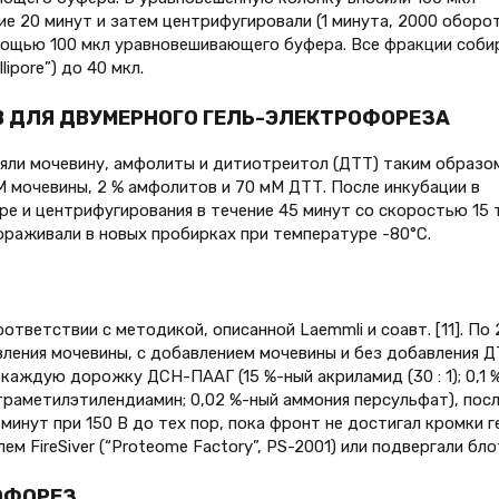
ие 20 минут и затем центрифугировали (1 минута, 2000 оборо
омощью 100 мкл уравновешивающего буфера. Все фракции соби
ipore”) до 40 мкл.
ОВ ДЛЯ ДВУМЕРНОГО ГЕЛЬ-ЭЛЕКТРОФОРЕЗА
яли мочевину, амфолиты и дитиотреитол (ДТТ) таким образо
M мочевины, 2 % амфолитов и 70 мM ДТТ. После инкубации в
е и центрифугирования в течение 45 минут со скоростью 15 
раживали в новых пробирках при температуре -80°C.
ветствии с методикой, описанной Laemmli и соавт. [11]. По 
ления мочевины, с добавлением мочевины и без добавления Д
каждую дорожку ДСН-ПААГ (15 %-ный акриламид (30 : 1); 0,1 
траметилэтилендиамин; 0,02 %-ный аммония персульфат), пос
инут при 150 В до тех пор, пока фронт не достигал кромки ге
м FireSiver (“Proteome Factory”, PS-2001) или подвергали бло
РОФОРЕЗ