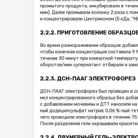
промытого продукта, инкубировали в течен
мин). Далее промывали колонку 2 раза с п
и концентрировали Центриконом (5 кДа, “Mill
2.2.2. ПРИГОТОВЛЕНИЕ ОБРАЗЦ
Во время размораживания образцов добавл
чтобы конечная концентрация составила 9 
течение 30 минут при комнатной температур
оборотов/мин супернатант отбирали и замо
2.2.3. ДСН-ПААГ ЭЛЕКТРОФОРЕЗ
ДСН-ПААГ электрофорез был проведен в соот
мкл концентрированного образца без добав
с добавлением мочевины и ДТТ наносили на 
ный додецилсульфат натрия; 0,06 %-ный те
чего проводили электрофорез в течение 75 м
После разделения гели окрашивали красителе
2.2.4. ДВУМЕРНЫЙ ГЕЛЬ-ЭЛЕКТ