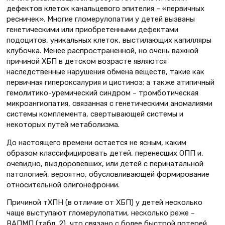
дефектов клеток канальцевого эпителия – «первичных
ресничек». Многие гломерулопатии у детей вызваны
генетическими или приобретенными дефектами
подоцитов, уникальных клеток, выстилающих капилляры
клубочка. Менее распространенной, но очень важной
причиной ХБП в детском возрасте являются
наследственные нарушения обмена веществ, такие как
первичная гипероксалурия и цистиноз; а также атипичный
гемолитико-уремический синдром – тромботическая
микроангиопатия, связанная с генетическими аномалиями
системы комплемента, свертывающей системы и
некоторых путей метаболизма.
До настоящего времени остается не ясным, каким
образом классифицировать детей, перенесших ОПП и,
очевидно, выздоровевших, или детей с перинатальной
патологией, вероятно, обусловливающей формирование
относительной олигонефронии.
Причиной тХПН (в отличие от ХБП) у детей несколько
чаще выступают гломерулопатии, несколько реже –
ВАПМП (табл. 2), что связано с более быстрой потерей