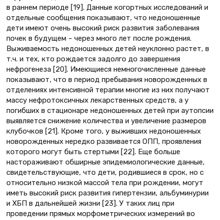
в раннем периоде [19]. Данные когортных исследований и
отдельные сообщения показывают, что недоношенные
дети имеют очень высокий риск развития заболевания
почек в будущем – через много лет после рождения.
Выживаемость недоношенных детей неуклонно растет, в
т.ч. и тех, кто рождается задолго до завершения
нефрогенеза [20]. Имеющиеся немногочисленные данные
показывают, что в период пребывания новорожденных в
отделениях интенсивной терапии многие из них получают
массу нефротоксичных лекарственных средств, а у
погибших в стационаре недоношенных детей при аутопсии
выявляется снижение количества и увеличение размеров
клубочков [21]. Кроме того, у выживших недоношенных
новорожденных нередко развивается ОПП, проявления
которого могут быть стертыми [22]. Еще больше
настораживают обширные эпидемиологические данные,
свидетельствующие, что дети, родившиеся в срок, но с
относительно низкой массой тела при рождении, могут
иметь высокий риск развития гипертензии, альбуминурии
и ХБП в дальнейшей жизни [23]. У таких лиц при
проведении прямых морфометрических измерений во