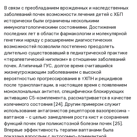
В связи с преобладанием врожденных и наследственных
заболеваний почек возможности лечения детей с ХБП
исторически были ограничены несколькими
иммунопатологическими состояниями. Достижения
последних лет в области фармакологии и молекулярной
генетики наряду с расширением диагностических
возможностей позволили постепенно преодолеть
длительно существовавший в педиатрической практике
«терапевтический нигилизм» в отношении заболеваний
почек. Атипичный ГУС, долгое время считавшийся
жизнеугрожающим заболеванием с высокой
вероятностью прогрессирования в тХПН и рецидивов
после трансплантации, в настоящее время с появлением
моноклональных антител, специфически блокирующих
активацию С5-комплемента, рассматривается в качестве
излечимого состояния [24]. Другим примером служит
использование антагонистов рецепторов вазопрессина –
ваптанов – с целью замедления роста кист и сохранения
функций почек при поликистозной болезни почек [25].
Впервые эффективность терапии ваптанами была
показана взрослым с аутосомно-доминантной