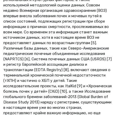
используемой методологией оценки данных. Совсем
недавно Всемирная организация здравоохранения (ВОЗ)
впервые внесла заболевания почек и мочевых путей в
список состояний, подлежащих регистрации при сборе
информации о причинах смертности, прослеживаемых во
всем мире. Со временем эта информация станет важным
источником данных, хотя в настоящее время ВОЗ не
предоставляет данных по возрастным группам [5].
Различные базы данных, такие как Северо-Американские
педиатрические почечные объединенные исследования
(NAPRTCS) [6], Система почечных данных США (USRDS) [7]
и регистр Европейской ассоциации диализа и
трансплантации (EDTA Registry) [8], включают сведения о
терминальной хронической почечной недостаточности
(тХПН) и частично о ХБП у детей. Такие
исследовательские проекты, как ItalKid [9] и «Хроническая
болезнь почек у детей» (CKiD) [10], а также Исследование
глобального бремени заболеваний-2013 (Global Burden of
Disease Study 2013) наряду с регистрами, существующими
в настоящее время уже во многих странах,
предоставляют крайне важную информацию, но еще