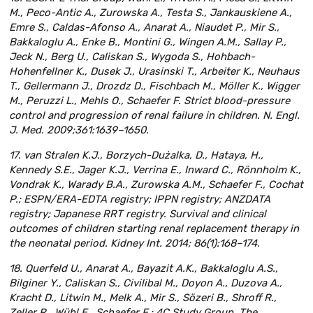
M., Peco-Antic A., Zurowska A., Testa S., Jankauskiene A.,
Emre S., Caldas-Afonso A., Anarat A., Niaudet P., Mir S.,
Bakkaloglu A., Enke B., Montini G., Wingen A.M., Sallay P.,
Jeck N., Berg U., Caliskan S., Wygoda S., Hohbach-
Hohenfellner K., Dusek J., Urasinski T., Arbeiter K., Neuhaus
T., Gellermann J., Drozdz D., Fischbach M., Möller K., Wigger
M., Peruzzi L., Mehls O., Schaefer F. Strict blood-pressure
control and progression of renal failure in children. N. Engl.
J. Med. 2009;361:1639–1650.
17. van Stralen K.J., Borzych-Dużalka, D., Hataya, H.,
Kennedy S.E., Jager K.J., Verrina E., Inward C., Rönnholm K.,
Vondrak K., Warady B.A., Zurowska A.M., Schaefer F., Cochat
P.; ESPN/ERA-EDTA registry; IPPN registry; ANZDATA
registry; Japanese RRT registry. Survival and clinical
outcomes of children starting renal replacement therapy in
the neonatal period. Kidney Int. 2014; 86(1):168–174.
18. Querfeld U., Anarat A., Bayazit A.K., Bakkaloglu A.S.,
Bilginer Y., Caliskan S., Civilibal M., Doyon A., Duzova A.,
Kracht D., Litwin M., Melk A., Mir S., Sözeri B., Shroff R.,
Zeller R., Wühl E., Schaefer F.; 4C Study Group. The