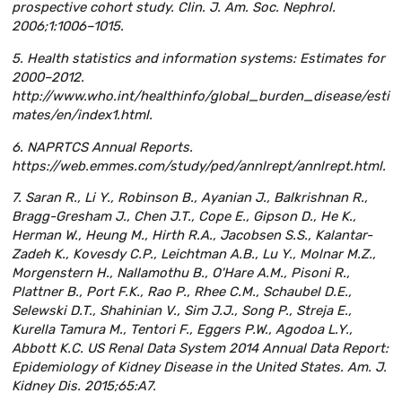
prospective cohort study. Clin. J. Am. Soc. Nephrol.
2006;1:1006–1015.
5. Health statistics and information systems: Estimates for
2000–2012.
http://www.who.int/healthinfo/global_burden_disease/esti
mates/en/index1.html.
6. NAPRTCS Annual Reports.
https://web.emmes.com/study/ped/annlrept/annlrept.html.
7. Saran R., Li Y., Robinson B., Ayanian J., Balkrishnan R.,
Bragg-Gresham J., Chen J.T., Cope E., Gipson D., He K.,
Herman W., Heung M., Hirth R.A., Jacobsen S.S., Kalantar-
Zadeh K., Kovesdy C.P., Leichtman A.B., Lu Y., Molnar M.Z.,
Morgenstern H., Nallamothu B., O'Hare A.M., Pisoni R.,
Plattner B., Port F.K., Rao P., Rhee C.M., Schaubel D.E.,
Selewski D.T., Shahinian V., Sim J.J., Song P., Streja E.,
Kurella Tamura M., Tentori F., Eggers P.W., Agodoa L.Y.,
Abbott K.C. US Renal Data System 2014 Annual Data Report:
Epidemiology of Kidney Disease in the United States. Am. J.
Kidney Dis. 2015;65:A7.