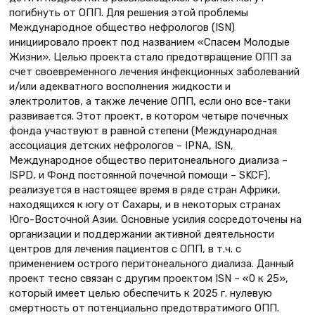
погибнуть от ОПП. Для решения этой проблемы
Международное общество нефрологов (ISN)
инициировало проект под названием «Спасем Молодые
Жизни». Целью проекта стало предотвращение ОПП за
счет своевременного лечения инфекционных заболеваний
и/или адекватного восполнения жидкости и
электролитов, а также лечение ОПП, если оно все-таки
развивается. Этот проект, в котором четыре почечных
фонда участвуют в равной степени (Международная
ассоциация детских нефрологов – IPNA, ISN,
Международное общество перитонеального диализа –
ISPD, и Фонд постоянной почечной помощи – SKCF),
реализуется в настоящее время в ряде стран Африки,
находящихся к югу от Сахары, и в некоторых странах
Юго-Восточной Азии. Основные усилия сосредоточены на
организации и поддержании активной деятельности
центров для лечения пациентов с ОПП, в т.ч. с
применением острого перитонеального диализа. Данный
проект тесно связан с другим проектом ISN – «0 к 25»,
который имеет целью обеспечить к 2025 г. нулевую
смертность от потенциально предотвратимого ОПП.