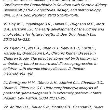
Cardiovascular Comorbidity in Children with Chronic Kidney
Disease (4C) study: objectives, design, and methodology.
Clin. J. Am. Soc. Nephrol. 2010;5:1642–1648.
19. Hoy W.E., Ingelfinger J.R., Hallan S., Hughson M.D., Mott
S.A., Bertram J.F. The early development of the kidney and
implications for future health. J. Dev. Orig. Health Dis.
2010;1:216–233.
20. Flynn J.T., Ng D.K., Chan G.J., Samuels J., Furth S.,
Warady B., Greenbaum L.A.; Chronic Kidney Disease in
Children Study. The effect of abnormal birth history on
ambulatory blood pressure and disease progression in
children with chronic kidney disease. J. Pediatr.
2014;165:154–162.
21. Rodriguez M.M., Gómez A.H., Abitbol C.L., Chandar J.J.,
Duara S., Zilleruelo G.E. Histomorphometric analysis of
postnatal glomerulogenesis in extremely preterm infants.
Pediatr. Dev. Pathol. 2004;7(1):17–25.
22. Abitbol C.L., Bauer C.R., Montané B., Chandar J., Duara