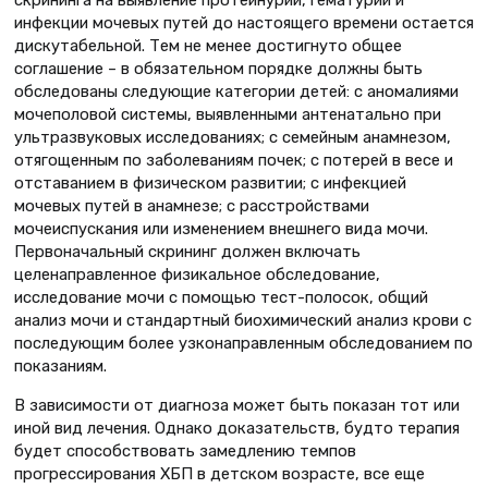
скрининга на выявление протеинурии, гематурии и
инфекции мочевых путей до настоящего времени остается
дискутабельной. Тем не менее достигнуто общее
соглашение – в обязательном порядке должны быть
обследованы следующие категории детей: с аномалиями
мочеполовой системы, выявленными антенатально при
ультразвуковых исследованиях; с семейным анамнезом,
отягощенным по заболеваниям почек; с потерей в весе и
отставанием в физическом развитии; с инфекцией
мочевых путей в анамнезе; с расстройствами
мочеиспускания или изменением внешнего вида мочи.
Первоначальный скрининг должен включать
целенаправленное физикальное обследование,
исследование мочи с помощью тест-полосок, общий
анализ мочи и стандартный биохимический анализ крови с
последующим более узконаправленным обследованием по
показаниям.
В зависимости от диагноза может быть показан тот или
иной вид лечения. Однако доказательств, будто терапия
будет способствовать замедлению темпов
прогрессирования ХБП в детском возрасте, все еще