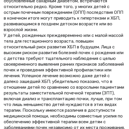
обусловленные сахарным диабетом, встречаются
относительно редко. Кроме того, у многих детей с
острым почечным повреждением (ОПП) последствия ОПП
в конечном итоге могут приводить к гипертензии и ХБП,
развивающимся в позднем детском возрасте или во
взрослой жизни.
У детей, рожденных преждевременно или с малой массой
тела для гестационного возраста, повышен
относительный риск развития ХБП в будущем. Лица с
высоким риском развития болезней почек с рождения или
с детства требуют тщательного наблюдения с целью
своевременного выявления ранних признаков заболеваний
почек и проведения эффективной профилактики или
лечения. Успешное лечение возможно даже детей с
далеко зашедшей ХБП; убедительно показано, что в
отношении детей по сравнению со взрослыми пациентами
результаты заместительной почечной терапии (ЗПТ),
включая диализ и трансплантацию почки, лучше, при том
что лишь меньшинство детей нуждаются в этих видах
терапии. Поскольку имеются различия в доступности
медицинской помощи, необходимы совместные усилия по
обеспечению эффективной терапии всем детям с
заболеваниями почек независимо от их места проживания,