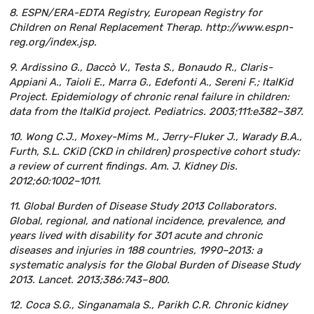
8. ESPN/ERA-EDTA Registry, European Registry for
Children on Renal Replacement Therap. http://www.espn-
reg.org/index.jsp.
9. Ardissino G., Daccò V., Testa S., Bonaudo R., Claris-
Appiani A., Taioli E., Marra G., Edefonti A., Sereni F.; ItalKid
Project. Epidemiology of chronic renal failure in children:
data from the ItalKid project. Pediatrics. 2003;111:e382–387.
10. Wong C.J., Moxey-Mims M., Jerry-Fluker J., Warady B.A.,
Furth, S.L. CKiD (CKD in children) prospective cohort study:
a review of current findings. Am. J. Kidney Dis.
2012;60:1002–1011.
11. Global Burden of Disease Study 2013 Collaborators.
Global, regional, and national incidence, prevalence, and
years lived with disability for 301 acute and chronic
diseases and injuries in 188 countries, 1990–2013: a
systematic analysis for the Global Burden of Disease Study
2013. Lancet. 2013;386:743–800.
12. Coca S.G., Singanamala S., Parikh C.R. Chronic kidney