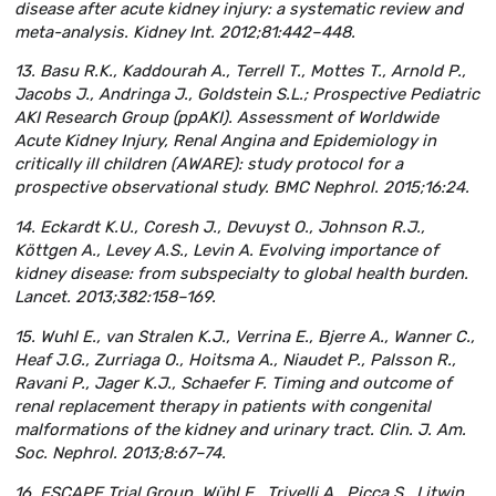
disease after acute kidney injury: a systematic review and
meta-analysis. Kidney Int. 2012;81:442–448.
13. Basu R.K., Kaddourah A., Terrell T., Mottes T., Arnold P.,
Jacobs J., Andringa J., Goldstein S.L.; Prospective Pediatric
AKI Research Group (ppAKI). Assessment of Worldwide
Acute Kidney Injury, Renal Angina and Epidemiology in
critically ill children (AWARE): study protocol for a
prospective observational study. BMC Nephrol. 2015;16:24.
14. Eckardt K.U., Coresh J., Devuyst O., Johnson R.J.,
Köttgen A., Levey A.S., Levin A. Evolving importance of
kidney disease: from subspecialty to global health burden.
Lancet. 2013;382:158–169.
15. Wuhl E., van Stralen K.J., Verrina E., Bjerre A., Wanner C.,
Heaf J.G., Zurriaga O., Hoitsma A., Niaudet P., Palsson R.,
Ravani P., Jager K.J., Schaefer F. Timing and outcome of
renal replacement therapy in patients with congenital
malformations of the kidney and urinary tract. Clin. J. Am.
Soc. Nephrol. 2013;8:67–74.
16. ESCAPE Trial Group, Wühl E., Trivelli A., Picca S., Litwin