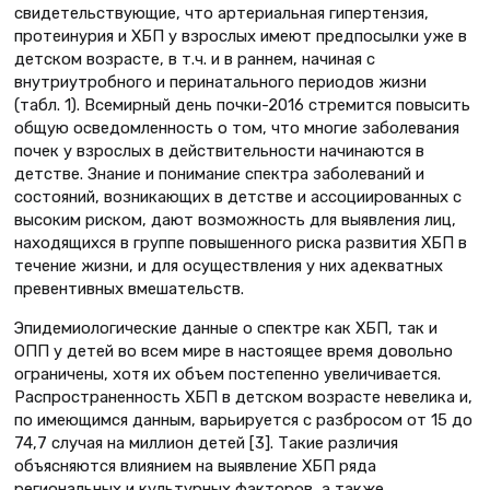
свидетельствующие, что артериальная гипертензия,
протеинурия и ХБП у взрослых имеют предпосылки уже в
детском возрасте, в т.ч. и в раннем, начиная с
внутриутробного и перинатального периодов жизни
(табл. 1). Всемирный день почки-2016 стремится повысить
общую осведомленность о том, что многие заболевания
почек у взрослых в действительности начинаются в
детстве. Знание и понимание спектра заболеваний и
состояний, возникающих в детстве и ассоциированных с
высоким риском, дают возможность для выявления лиц,
находящихся в группе повышенного риска развития ХБП в
течение жизни, и для осуществления у них адекватных
превентивных вмешательств.
Эпидемиологические данные о спектре как ХБП, так и
ОПП у детей во всем мире в настоящее время довольно
ограничены, хотя их объем постепенно увеличивается.
Распространенность ХБП в детском возрасте невелика и,
по имеющимся данным, варьируется с разбросом от 15 до
74,7 случая на миллион детей [3]. Такие различия
объясняются влиянием на выявление ХБП ряда
региональных и культурных факторов, а также