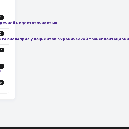
2
ердечной недостаточностью
0
та эналаприл у пациентов с хронической трансплантацион
9
0
?
6