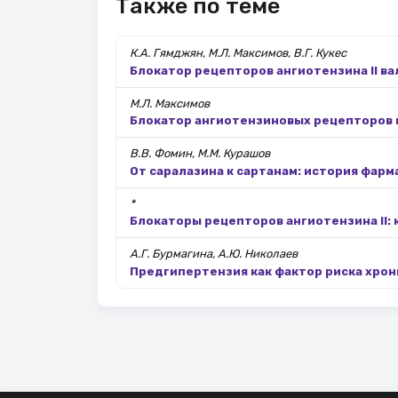
Также по теме
К.А. Гямджян, М.Л. Максимов, В.Г. Кукес
Блокатор рецепторов ангиотензина II в
М.Л. Максимов
Блокатор ангиотензиновых рецепторов 
В.В. Фомин, М.М. Курашов
От саралазина к сартанам: история фар
*
Блокаторы рецепторов ангиотензина II:
А.Г. Бурмагина, А.Ю. Николаев
Предгипертензия как фактор риска хрон