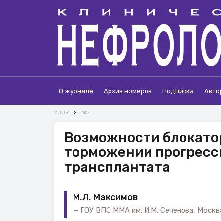
О журнале
Архив номеров
Подписка
Авто
2009
№4
Возможности блокатор
торможении прогресс
трансплантата
М.Л. Максимов
ГОУ ВПО ММА им. И.М. Сеченова, Москв