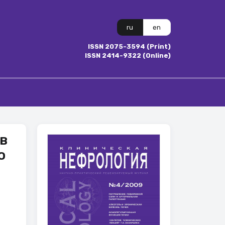
ru
en
ISSN 2075-3594 (Print)
ISSN 2414-9322 (Online)
в
о