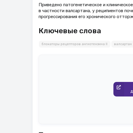
Приведено патогенетическое и клиническое
в частности валсартана, у реципиентов по
прогрессирования его хронического отторж
Ключевые слова
блокаторы рецепторов ангиотензина II
валсартан
д