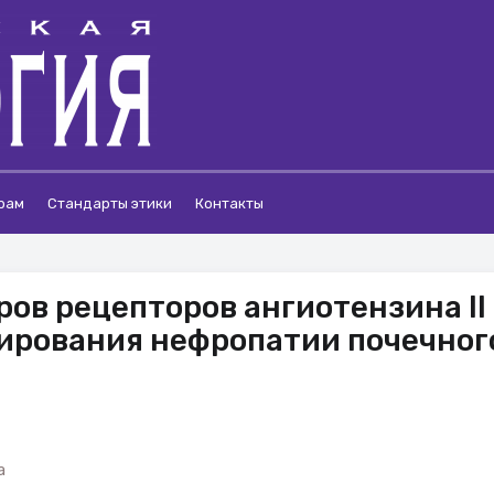
рам
Стандарты этики
Контакты
ов рецепторов ангиотензина II 
ирования нефропатии почечног
а