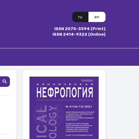
ru
en
ISSN 2075-3594 (Print)
ISSN 2414-9322 (Online)