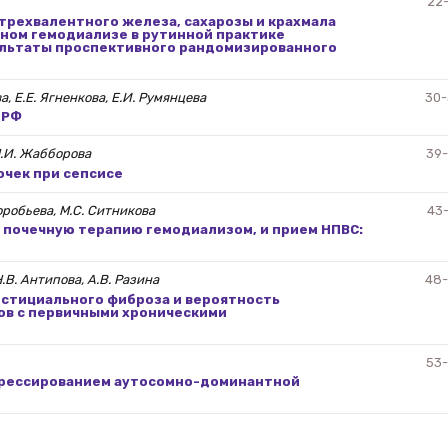
22
трехвалентного железа, сахарозы и крахмала
мном гемодиализе в рутинной практике
ультаты проспективного рандомизированного
а, Е.Е. Ягненкова, Е.И. Румянцева
30
 РФ
М.И. Жабборова
39
очек при сепсисе
Воробьева, М.С. Ситникова
43
почечную терапию гемодиализом, и прием НПВС:
.В. Антипова, А.В. Разина
48
рстициального фиброза и вероятность
ов с первичными хроническими
53
грессированием аутосомно-доминантной