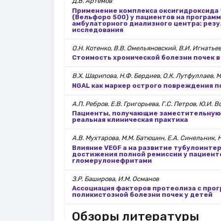
Д.В. Артемов
Применение комплекса оксигидроксида 
(Вельфоро 500) у пациентов на програм
амбулаторного диализного центра: рез
исследования
О.Н. Котенко, В.В. Омельяновский, В.И. Игнатьев
Стоимость хронической болезни почек в
В.Х. Шарипова, Н.Ф. Бердиев, О.К. Лутфуллаев, 
NGAL как маркер острого повреждения п
А.П. Ребров, Е.В. Григорьева, Г.С. Петров, Ю.И. 
Пациенты, получающие заместительную 
реальная клиническая практика
А.В. Мухтарова, М.М. Батюшин, Е.А. Синельник, Н
Влияние VEGF а на развитие тубулоинте
достижения полной ремиссии у пациент
гломерулонефритами
З.Р. Баширова, И.М. Османов
Ассоциация факторов протеолиза с про
поликистозной болезни почек у детей
Обзоры литературы