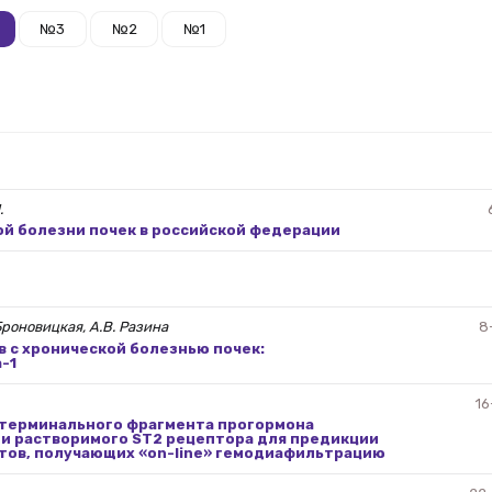
№3
№2
№1
.
й болезни почек в российской федерации
 Броновицкая, А.В. Разина
8
 с хронической болезнью почек:
-1
16
терминального фрагмента прогормона
 и растворимого ST2 рецептора для предикции
тов, получающих «on-line» гемодиафильтрацию