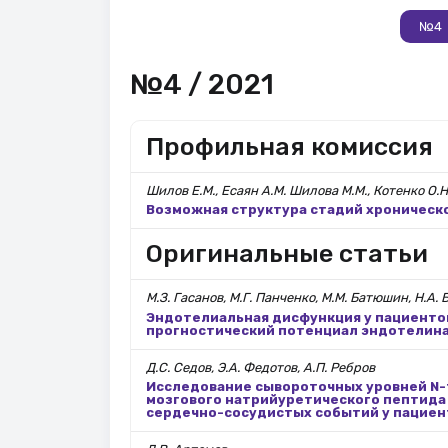
№4
№4 / 2021
Профильная комиссия
Шилов Е.М., Есаян А.М. Шилова М.М., Котенко О.Н
Возможная структура стадий хроническо
Оригинальные статьи
М.З. Гасанов, М.Г. Панченко, М.М. Батюшин, Н.А.
Эндотелиальная дисфункция у пациентов
прогностический потенциал эндотелина
Д.С. Седов, Э.А. Федотов, А.П. Ребров
Исследование сывороточных уровней N-
мозгового натрийуретического пептида
сердечно-сосудистых событий у пациен