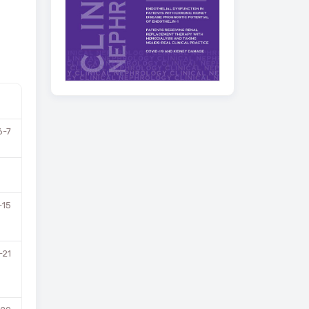
6-7
-15
-21