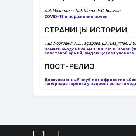
Л.В. Михайлова, Д.О. Шелег, Р.С. Богачев
COVID-19 и поражение почек
СТРАНИЦЫ ИСТОРИИ
Т.Ш. Моргошия, А.З. Гафарова, Е.А. Безуглая, Д.
Памяти академика АМН СССР М.С. Вовси (
советской армий, выдающегося ученого
ПОСТ-РЕЛИЗ
Дискуссионный клуб по нефрологии «Со
гиперпаратиреоза у пациентов на гемод