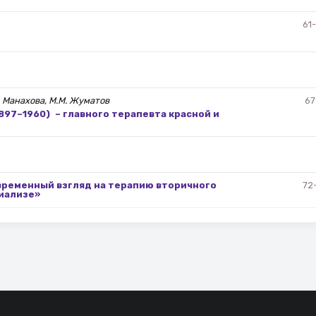
61
В. Манахова, М.М. Жуматов
67
1897–1960) – главного терапевта красной и
временный взгляд на терапию вторичного
72
иализе»