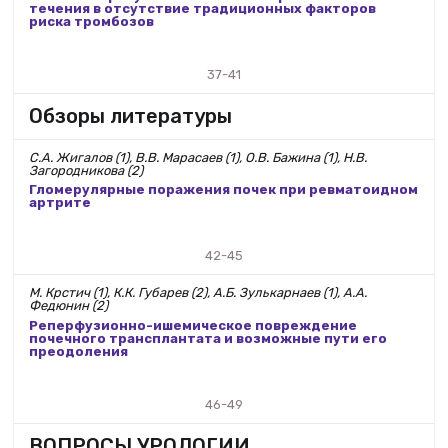
течения в отсутствие традиционных факторов
риска тромбозов
37-41
Обзоры литературы
С.А. Жигалов (1), В.В. Марасаев (1), О.В. Бажина (1), Н.В.
Загородникова (2)
Гломерулярные поражения почек при ревматоидном
артрите
42-45
М. Крстич (1), К.К. Губарев (2), А.Б. Зулькарнаев (1), А.А.
Федюнин (2)
Реперфузионно-ишемическое повреждение
почечного трансплантата и возможные пути его
преодоления
46-49
ВОПРОСЫ УРОЛОГИИ