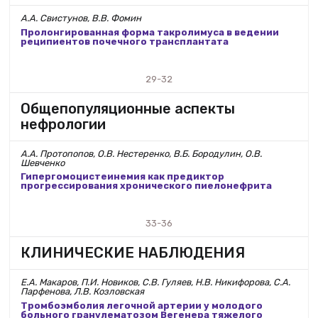
А.А. Свистунов, В.В. Фомин
Пролонгированная форма такролимуса в ведении
реципиентов почечного трансплантата
29-32
Общепопуляционные аспекты
нефрологии
А.А. Протопопов, О.В. Нестеренко, В.Б. Бородулин, О.В.
Шевченко
Гипергомоцистеинемия как предиктор
прогрессирования хронического пиелонефрита
33-36
КЛИНИЧЕСКИЕ НАБЛЮДЕНИЯ
Е.А. Макаров, П.И. Новиков, С.В. Гуляев, Н.В. Никифорова, С.А.
Парфенова, Л.В. Козловская
Тромбоэмболия легочной артерии у молодого
больного гранулематозом Вегенера тяжелого