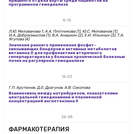
брюшного отдела аорты среди пациентов на
программном гемодиализе
8-15
Л.Ю. Милованова 1, А.А. Плотникова (1), Ю.С. Милованов (1),
И.А. Добросмыслов (1), В.А. Анашкин (2), Е.И. Ильиных (3), Т.А.
Ягупова (4)
Значение раннего применения фосфат-
связывающих биндеров и активных метаболитов
витамина D для профилактики вторичного
гиперпаратиреоза у больных хронической болезнью
почек на регулярном гемодиализе
16-23
Г.П. Арутюнов, Д.О. Драгунов, А.В. Соколова
Взаимосвязь между натрийурезом, показателями
центральной гемодинамики и плазменной
концентрацией ангиотензина II
24-28
ФАРМАКОТЕРАПИЯ