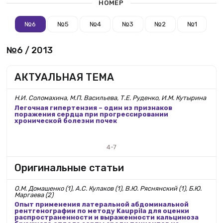
НОМЕР
№6
№5
№4
№3
№2
№1
№6 / 2013
АКТУАЛЬНАЯ ТЕМА
Н.И. Соломахина, М.П. Васильева, Т.Е. Руденко, И.М. Кутырина
Легочная гипертензия – один из признаков
поражения сердца при прогрессировании
хронической болезни почек
4-7
Оригинальные статьи
О.М. Домашенко (1), А.С. Кулаков (1), В.Ю. Ряснянский (1), Б.Ю.
Маргаева (2)
Опыт применения латеральной абдоминальной
рентгенографии по методу Kauppila для оценки
распространенности и выраженности кальциноза