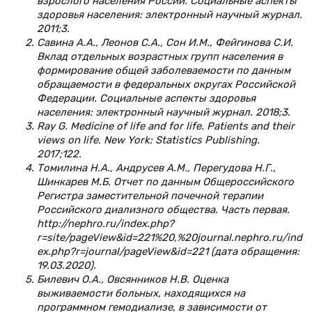
взрослого населения России. Социальные аспекты
здоровья населения: электронный научный журнал.
2011;3.
Савина А.А., Леонов С.А., Сон И.М., Фейгинова С.И.
Вклад отдельных возрастных групп населения в
формирование общей заболеваемости по данным
обращаемости в федеральных округах Российской
Федерации. Социальные аспекты здоровья
населения: электронный научный журнал. 2018;3.
Ray G. Medicine of life and for life. Patients and their
views on life. New York: Statistics Publishing.
2017;122.
Томилина Н.А., Андрусев А.М., Перегудова Н.Г.,
Шинкарев М.Б. Отчет по данным Общероссийского
Регистра заместительной почечной терапии
Российского диализного общества. Часть первая.
http://nephro.ru/index.php?
r=site/pageView&id=221%20,%20journal.nephro.ru/ind
ex.php?r=journal/pageView&id=221 (дата обращения:
19.03.2020).
Билевич О.А., Овсянников Н.В. Оценка
выживаемости больных, находящихся на
программном гемодиализе, в зависимости от