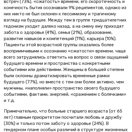
встреч (73%), «сжатость» времени, его скоротечность и
конечность бытия осознавали 9% реципиентов, однако из
них никто не был склонен к пессимизму и трагичному
взгляду на будущее. Между тем в группе тридцатилетних
гедонизм уходит далеко назад, а на смену ему приходят
забота о здоровье (41%), семья (21%), образование,
развитие навыков и компетенций (11%), карьера (10%).
Пациенты этой возрастной группы оказались более
восприимчивыми к осознанию «сжатости» времени, чаще
всего затруднялись ответить на вопрос о связи ощущений
будущего времени и пространства с конкретными
событиями или действиями. Женщины в большей степени
были склонны драматизировать временные рамки
будущего (77%), но вместе с тем они более активно, чем
мужчины, «наполняли» пространство своего будущего
событиями, фактами, энергией, «сражением с болячками»
и т.д.
Примечательно, что больные старшего возраста (от 65
лет) главным приоритетом посчитали любовь и дружбу
(30%) и только потом заботу о здоровье (24%). В
гендерном плане особых различий в структуре жизненных