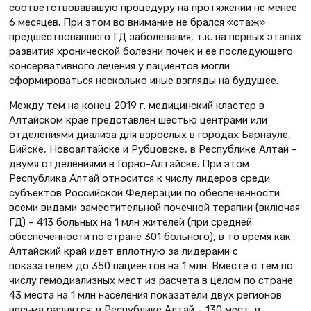
соответствовавашую процедуру на протяжении не менее
6 месяцев. При этом во внимание не брался «стаж»
предшествовавшего ГД заболевания, т.к. на первых этапах
развития хронической болезни почек и ее последующего
консервативного лечения у пациентов могли
сформироваться несколько иные взгляды на будущее.
Между тем на конец 2019 г. медицинский кластер в
Алтайском крае представлен шестью центрами или
отделениями диализа для взрослых в городах Барнауле,
Бийске, Новоалтайске и Рубцовске, в Республике Алтай –
двумя отделениями в Горно-Алтайске. При этом
Республика Алтай относится к числу лидеров среди
субъектов Российской Федерации по обеспеченности
всеми видами заместительной почечной терапии (включая
ГД) – 413 больных на 1 млн жителей (при средней
обеспеченности по стране 301 больного), в то время как
Алтайский край идет вплотную за лидерами с
показателем до 350 пациентов на 1 млн. Вместе с тем по
числу гемодиализных мест из расчета в целом по стране
43 места на 1 млн населения показатели двух регионов
весьма разнятся: в Республике Алтай – 130 мест, в