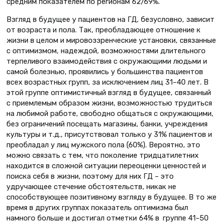
средним показателем по регионам 62/69%.
Взгляд в будущее у пациентов на ГД, безусловно, зависит
от возраста и пола. Так, преобладающее отношение к
жизни в целом и мировоззренческие установки, связанные
с оптимизмом, надеждой, возможностями длительного
терпеливого взаимодействия с окружающими людьми и
самой болезнью, проявились у большинства пациентов
всех возрастных групп, за исключением лиц 31–40 лет. В
этой группе оптимистичный взгляд в будущее, связанный
с приемлемым образом жизни, возможностью трудиться
на любимой работе, свободно общаться с окружающими,
без ограничений посещать магазины, банки, учреждения
культуры и т.д., присутствовал только у 31% пациентов и
преобладал у лиц мужского пола (60%). Вероятно, это
можно связать с тем, что поколение тридцатилетних
находится в сложной ситуации переоценки ценностей и
поиска себя в жизни, поэтому для них ГД – это
удручающее стечение обстоятельств, никак не
способствующее позитивному взгляду в будущее. В то же
время в других группах показатель оптимизма был
намного больше и достигал отметки 64% в группе 41–50