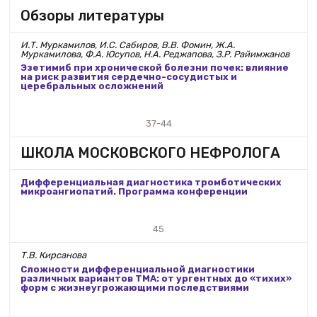
Обзоры литературы
И.Т. Муркамилов, И.С. Сабиров, В.В. Фомин, Ж.А.
Муркамилова, Ф.А. Юсупов, Н.А. Реджапова, З.Р. Райимжанов
Эзетимиб при хронической болезни почек: влияние
на риск развития сердечно-сосудистых и
церебральных осложнений
37-44
ШКОЛА МОСКОВСКОГО НЕФРОЛОГА
Дифференциальная диагностика тромботических
микроангиопатий. Программа конференции
45
Т.В. Кирсанова
Сложности дифференциальной диагностики
различных вариантов ТМА: от ургентных до «тихих»
форм с жизнеугрожающими последствиями