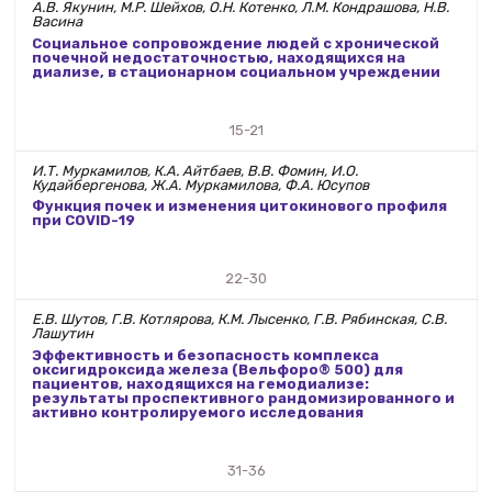
А.В. Якунин, М.Р. Шейхов, О.Н. Котенко, Л.М. Кондрашова, Н.В.
Васина
Социальное сопровождение людей с хронической
почечной недостаточностью, находящихся на
диализе, в стационарном социальном учреждении
15-21
И.Т. Муркамилов, К.А. Айтбаев, В.В. Фомин, И.О.
Кудайбергенова, Ж.А. Муркамилова, Ф.А. Юсупов
Функция почек и изменения цитокинового профиля
при COVID-19
22-30
Е.В. Шутов, Г.В. Котлярова, К.М. Лысенко, Г.В. Рябинская, С.В.
Лашутин
Эффективность и безопасность комплекса
оксигидроксида железа (Вельфоро® 500) для
пациентов, находящихся на гемодиализе:
результаты проспективного рандомизированного и
активно контролируемого исследования
31-36