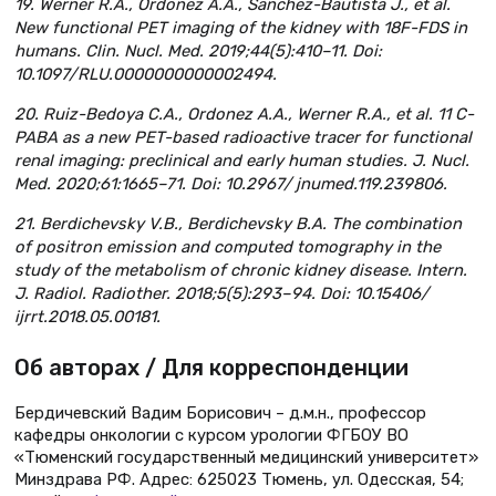
19. Werner R.A., Ordonez A.A., Sanchez-Bautista J., et al.
New functional PET imaging of the kidney with 18F-FDS in
humans. Clin. Nucl. Med. 2019;44(5):410–11. Doi:
10.1097/RLU.0000000000002494.
20. Ruiz-Bedoya C.A., Ordonez A.A., Werner R.A., et al. 11 C-
PABA as a new PET-based radioactive tracer for functional
renal imaging: preclinical and early human studies. J. Nucl.
Med. 2020;61:1665–71. Doi: 10.2967/ jnumed.119.239806.
21. Berdichevsky V.B., Berdichevsky B.A. The combination
of positron emission and computed tomography in the
study of the metabolism of chronic kidney disease. Intern.
J. Radiol. Radiother. 2018;5(5):293–94. Doi: 10.15406/
ijrrt.2018.05.00181.
Об авторах / Для корреспонденции
Бердичевский Вадим Борисович – д.м.н., профессор
кафедры онкологии с курсом урологии ФГБОУ ВО
«Тюменский государственный медицинский университет»
Минздрава РФ. Адрес: 625023 Тюмень, ул. Одесская, 54;