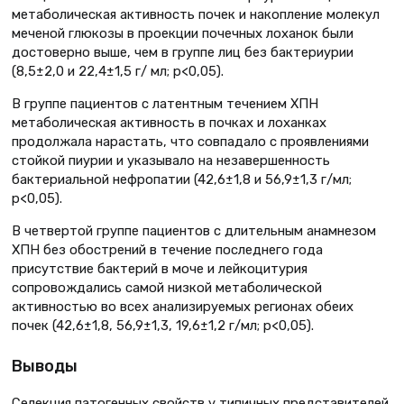
метаболическая активность почек и накопление молекул
меченой глюкозы в проекции почечных лоханок были
достоверно выше, чем в группе лиц без бактериурии
(8,5±2,0 и 22,4±1,5 г/ мл; р<0,05).
В группе пациентов с латентным течением ХПН
метаболическая активность в почках и лоханках
продолжала нарастать, что совпадало с проявлениями
стойкой пиурии и указывало на незавершенность
бактериальной нефропатии (42,6±1,8 и 56,9±1,3 г/мл;
р<0,05).
В четвертой группе пациентов с длительным анамнезом
ХПН без обострений в течение последнего года
присутствие бактерий в моче и лейкоцитурия
сопровождались самой низкой метаболической
активностью во всех анализируемых регионах обеих
почек (42,6±1,8, 56,9±1,3, 19,6±1,2 г/мл; р<0,05).
Выводы
Селекция патогенных свойств у типичных представителей