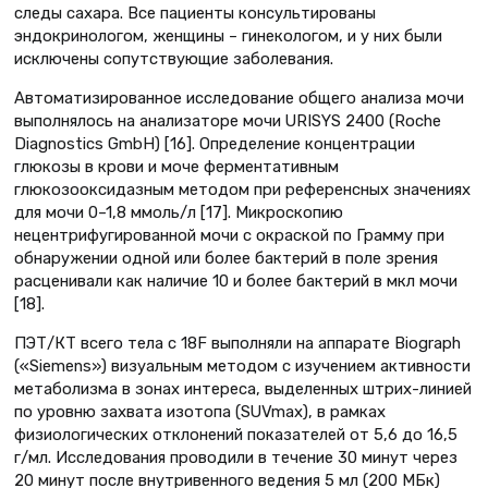
следы сахара. Все пациенты консультированы
эндокринологом, женщины – гинекологом, и у них были
исключены сопутствующие заболевания.
Автоматизированное исследование общего анализа мочи
выполнялось на анализаторе мочи URISYS 2400 (Roche
Diagnostics GmbH) [16]. Определение концентрации
глюкозы в крови и моче ферментативным
глюкозооксидазным методом при референсных значениях
для мочи 0–1,8 ммоль/л [17]. Микроскопию
нецентрифугированной мочи с окраской по Грамму при
обнаружении одной или более бактерий в поле зрения
расценивали как наличие 10 и более бактерий в мкл мочи
[18].
ПЭТ/КТ всего тела с 18F выполняли на аппарате Biograph
(«Siemens») визуальным методом с изучением активности
метаболизма в зонах интереса, выделенных штрих-линией
по уровню захвата изотопа (SUVmax), в рамках
физиологических отклонений показателей от 5,6 до 16,5
г/мл. Исследования проводили в течение 30 минут через
20 минут после внутривенного ведения 5 мл (200 МБк)