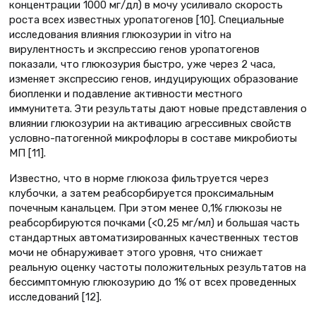
концентрации 1000 мг/дл) в мочу усиливало скорость
роста всех известных уропатогенов [10]. Специальные
исследования влияния глюкозурии in vitro на
вирулентность и экспрессию генов уропатогенов
показали, что глюкозурия быстро, уже через 2 часа,
изменяет экспрессию генов, индуцирующих образование
биопленки и подавление активности местного
иммунитета. Эти результаты дают новые представления о
влиянии глюкозурии на активацию агрессивных свойств
условно-патогенной микрофлоры в составе микробиоты
МП [11].
Известно, что в норме глюкоза фильтруется через
клубочки, а затем реабсорбируется проксимальным
почечным канальцем. При этом менее 0,1% глюкозы не
реабсорбируются почками (<0,25 мг/мл) и большая часть
стандартных автоматизированных качественных тестов
мочи не обнаруживает этого уровня, что снижает
реальную оценку частоты положительных результатов на
бессимптомную глюкозурию до 1% от всех проведенных
исследований [12].