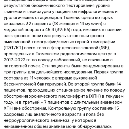
результатов биохимического тестирования уровня
гликемии и глюкозурии у пациентов нефрологических и
урологических стационаров Тюмени, среди которых
оказались 32 пациента (18 женщин и 14 мужчин) с
медианой возраста 45,4 (39; 56) года, имевших в наличии
электронные носители результатов позитронно-
эмиссионной томографии/компьютерной томографии
(ПЭТ/КТ) всего тела с фтордезоксиглюкозой (18F),
проведенных в Тюменском радиологическом центре в
2017–2022 гг. по поводу заболеваний, не связанных с
патологией почек. Эти пациенты были рандомизированы в
три группы для дальнейшего исследования. Первая группа
состояла из 11 человек с впервые выявленной
бессимптомной бактериурией. Во второй группе были 14
пациентов, проходивших стационарное лечение по поводу
обострения хронического пиелонефрита (ХПН) в текущем
году, и в третьей – 7 пациентов с длительным анамнезом
ХПН вне обострения. Контрольную группу составили 15
здоровых лиц аналогичного возраста и пола без
нефроурологического анамнеза, у которых в
неизмененном общем анализе мочи обнаруживались