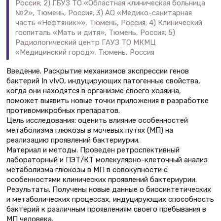
Россия; 2) ГБУЗ ТО «Областная клиническая больница
№2», Тюмень, Россия; 3) АО «Медико-санитарная
часть «Нефтяник»», Тюмень, Россия; 4) Клинический
госпиталь «Мать и дитя», Тюмень, Россия; 5)
Радиологический центр ГАУЗ ТО МКМЦ
«Медицинский город», Тюмень, Россия
Введение. Раскрытие механизмов экспрессии генов
бактерий In vIvO, индуцирующих патогенные свойства,
когда они находятся в организме своего хозяина,
поможет выявить новые точки приложения в разработке
противомикробных препаратов.
Цель исследования: оценить влияние особенностей
метаболизма глюкозы в мочевых путях (МП) на
реализацию проявлений бактериурии.
Материал и методы. Проведен ретроспективный
лабораторный и ПЭТ/КТ молекулярно-клеточный анализ
метаболизма глюкозы в МП в совокупности с
особенностями клинических проявлений бактериурии.
Результаты. Получены новые данные о биосинтетических
и метаболических процессах, индуцирующих способность
бактерий к различным проявлениям своего пребывания в
МП человека.