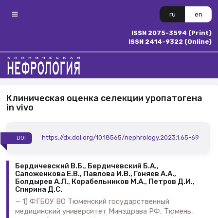
ru
en
ISSN 2075-3594 (Print)
ISSN 2414-9322 (Online)
Клиническая оценка селекции уропатогена
in vivo
https://dx.doi.org/10.18565/nephrology.2023.1.65-69
DOI
Бердичевский В.Б., Бердичевский Б.А.,
Сапоженкова Е.В., Павлова И.В., Гоняев А.А.,
Болдырев А.Л., Корабельников М.А., Петров Д.И.,
Спирина Д.С.
1) ФГБОУ ВО Тюменский государственный
медицинский университет Минздрава РФ, Тюмень,