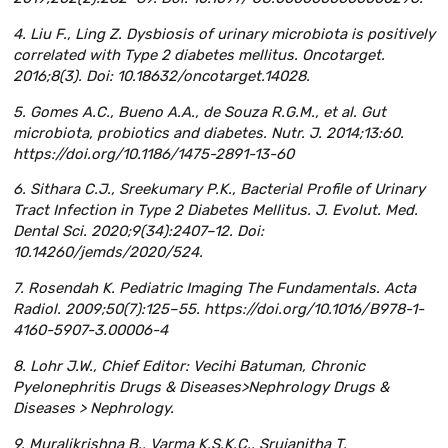
4. Liu F., Ling Z. Dysbiosis of urinary microbiota is positively
correlated with Type 2 diabetes mellitus. Oncotarget.
2016;8(3). Doi: 10.18632/oncotarget.14028.
5. Gomes A.C., Bueno A.A., de Souza R.G.M., et al. Gut
microbiota, probiotics and diabetes. Nutr. J. 2014;13:60.
https://doi.org/10.1186/1475-2891-13-60
6. Sithara C.J., Sreekumary P.K., Bacterial Profile of Urinary
Tract Infection in Type 2 Diabetes Mellitus. J. Evolut. Med.
Dental Sci. 2020;9(34):2407–12. Doi:
10.14260/jemds/2020/524.
7. Rosendah K. Pediatric Imaging The Fundamentals. Acta
Radiol. 2009;50(7):125–55. https://doi.org/10.1016/B978-1-
4160-5907-3.00006-4
8. Lohr J.W., Chief Editor: Vecihi Batuman, Chronic
Pyelonephritis Drugs & Diseases>Nephrology Drugs &
Diseases > Nephrology.
9. Muralikrishna B., Varma K.S.K.C., Srujanitha T.