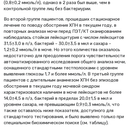
(0,8±0,2 ммоль/л), однако в 2 раза был выше, чем в
контрольной группе лиц без бактериурии.
Во второй группе пациентов, прошедших стационарное
лечение по поводу обострения ХПН в текущем году, в
повторных анализах мочи перед ПЭТ/КТ сканированием
наблюдалась стойкая лейкоцитурия с числом лейкоцитов
31,5±3,0 в п/з, бактерий – 30,0±3,5 в мкл и сахара –
1,2±0,2 ммоль/л в моче. Но этого количества оказалось
недостаточно для преодоления порога чувствительности
автоматизированного исследования общего анализа мочи,
оснащенного стандартными тестполосками с уровнем
выявления глюкозы 1,7 и более ммоль/л. В третьей группе
пациентов с длительным анамнезом ХПН без эпизодов
обострения в текущем году мочевой синдром
характеризовался наличием в моче лейкоцитов не более
14,0±4,5 в п/з, бактерий в пределах 20,0±1,5 в мкл и
уровнем сахара, не превышающим 0,9±0,3 ммоль/л, что
также оставалось ниже показателя, доступного для
стандартного тестирования, и было выявлено только при
специальном биохимическом поиске (см. таблицу).