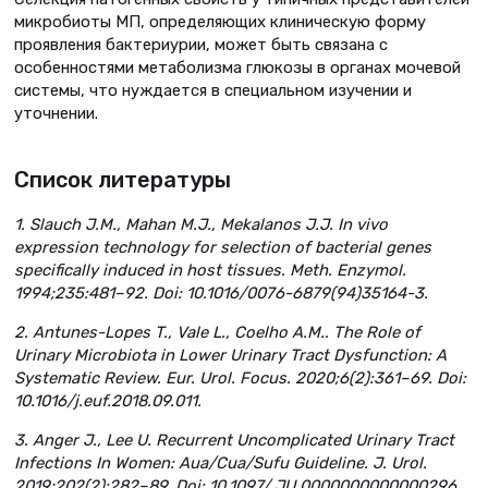
микробиоты МП, определяющих клиническую форму
проявления бактериурии, может быть связана с
особенностями метаболизма глюкозы в органах мочевой
системы, что нуждается в специальном изучении и
уточнении.
Список литературы
1. Slauch J.M., Mahan M.J., Mekalanos J.J. In vivo
expression technology for selection of bacterial genes
specifically induced in host tissues. Meth. Enzymol.
1994;235:481–92. Doi: 10.1016/0076-6879(94)35164-3.
2. Antunes-Lopes T., Vale L., Coelho A.M.. The Role of
Urinary Microbiota in Lower Urinary Tract Dysfunction: A
Systematic Review. Eur. Urol. Focus. 2020;6(2):361–69. Doi:
10.1016/j.euf.2018.09.011.
3. Anger J., Lee U. Recurrent Uncomplicated Urinary Tract
Infections In Women: Aua/Cua/Sufu Guideline. J. Urol.
2019;202(2):282–89. Doi: 10.1097/ JU.0000000000000296.