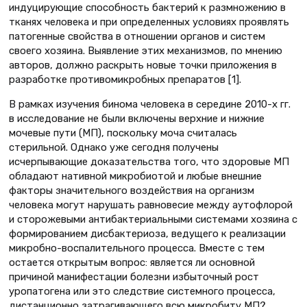
индуцирующие способность бактерий к размножению в
тканях человека и при определенных условиях проявлять
патогенные свойства в отношении органов и систем
своего хозяина. Выявление этих механизмов, по мнению
авторов, должно раскрыть новые точки приложения в
разработке противомикробных препаратов [1].
В рамках изучения бинома человека в середине 2010-х гг.
в исследование не были включены верхние и нижние
мочевые пути (МП), поскольку моча считалась
стерильной. Однако уже сегодня получены
исчерпывающие доказательства того, что здоровые МП
обладают нативной микробиотой и любые внешние
факторы значительного воздействия на организм
человека могут нарушать равновесие между аутофлорой
и сторожевыми антибактериальными системами хозяина с
формированием дисбактериоза, ведущего к реализации
микробно-воспалительного процесса. Вместе с тем
остается открытым вопрос: является ли основной
причиной манифестации болезни избыточный рост
уропатогена или это следствие системного процесса,
дистанционно затрагивающего всю микробиту МП?