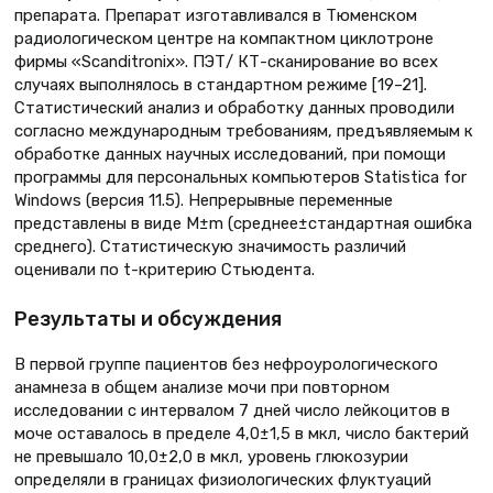
препарата. Препарат изготавливался в Тюменском
радиологическом центре на компактном циклотроне
фирмы «Scanditronix». ПЭТ/ КТ-сканирование во всех
случаях выполнялось в стандартном режиме [19–21].
Статистический анализ и обработку данных проводили
согласно международным требованиям, предъявляемым к
обработке данных научных исследований, при помощи
программы для персональных компьютеров Statistica for
Windows (версия 11.5). Непрерывные переменные
представлены в виде M±m (среднее±стандартная ошибка
среднего). Статистическую значимость различий
оценивали по t-критерию Стьюдента.
Результаты и обсуждения
В первой группе пациентов без нефроурологического
анамнеза в общем анализе мочи при повторном
исследовании с интервалом 7 дней число лейкоцитов в
моче оставалось в пределе 4,0±1,5 в мкл, число бактерий
не превышало 10,0±2,0 в мкл, уровень глюкозурии
определяли в границах физиологических флуктуаций