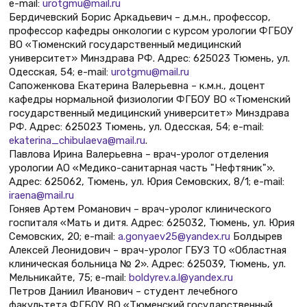
e-mail:
urotgmu@mail.ru
Бердичевский Борис Аркадьевич – д.м.н., профессор,
профессор кафедры онкологии с курсом урологии ФГБОУ
ВО «Тюменский государственный медицинский
университет» Минздрава РФ. Адрес: 625023 Тюмень, ул.
Одесская, 54; e-mail:
urotgmu@mail.ru
Сапоженкова Екатерина Валерьевна – к.м.н., доцент
кафедры нормальной физиологии ФГБОУ ВО «Тюменский
государственный медицинский университет» Минздрава
РФ. Адрес: 625023 Тюмень, ул. Одесская, 54; e-mail:
ekaterina_chibulaeva@mail.ru
.
Павлова Ирина Валерьевна – врач-уролог отделения
урологии АО «Медико-санитарная часть "Нефтяник"».
Адрес: 625062, Тюмень, ул. Юрия Семовских, 8/1; e-mail:
iraena@mail.ru
Гоняев Артем Романович – врач-уролог клинического
госпиталя «Мать и дитя. Адрес: 625032, Тюмень, ул. Юрия
Семовских, 20; e-mail:
a.gonyaev25@yandex.ru
Болдырев
Алексей Леонидович – врач-уролог ГБУЗ ТО «Областная
клиническая больница № 2». Адрес: 625039, Тюмень, ул.
Мельникайте, 75; e-mail:
boldyrev.a.l@yandex.ru
Петров Даниил Иванович – студент лечебного
факультета ФГБОУ ВО «Тюменский государственный