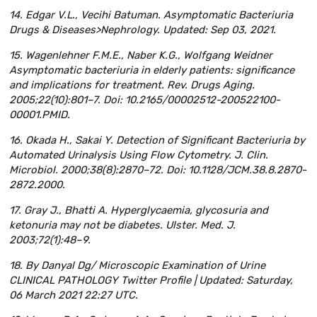
14. Edgar V.L., Vecihi Batuman. Asymptomatic Bacteriuria
Drugs & Diseases>Nephrology. Updated: Sep 03, 2021.
15. Wagenlehner F.M.E., Naber K.G., Wolfgang Weidner
Asymptomatic bacteriuria in elderly patients: significance
and implications for treatment. Rev. Drugs Aging.
2005;22(10):801–7. Doi: 10.2165/00002512-200522100-
00001.PMID.
16. Okada H., Sakai Y. Detection of Significant Bacteriuria by
Automated Urinalysis Using Flow Cytometry. J. Clin.
Microbiol. 2000;38(8):2870–72. Doi: 10.1128/JCM.38.8.2870-
2872.2000.
17. Gray J., Bhatti A. Hyperglycaemia, glycosuria and
ketonuria may not be diabetes. Ulster. Med. J.
2003;72(1):48–9.
18. By Danyal Dg/ Microscopic Examination of Urine
CLINICAL PATHOLOGY Twitter Profile | Updated: Saturday,
06 March 2021 22:27 UTC.