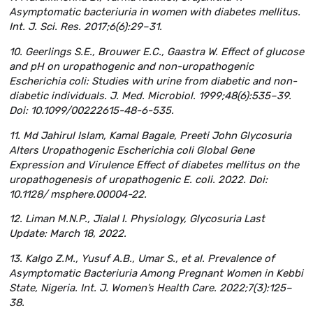
Asymptomatic bacteriuria in women with diabetes mellitus.
Int. J. Sci. Res. 2017;6(6):29–31.
10. Geerlings S.E., Brouwer E.C., Gaastra W. Effect of glucose
and pH on uropathogenic and non-uropathogenic
Escherichia coli: Studies with urine from diabetic and non-
diabetic individuals. J. Med. Microbiol. 1999;48(6):535–39.
Doi: 10.1099/00222615-48-6-535.
11. Md Jahirul Islam, Kamal Bagale, Preeti John Glycosuria
Alters Uropathogenic Escherichia coli Global Gene
Expression and Virulence Effect of diabetes mellitus on the
uropathogenesis of uropathogenic E. coli. 2022. Doi:
10.1128/ msphere.00004-22.
12. Liman M.N.P., Jialal I. Physiology, Glycosuria Last
Update: March 18, 2022.
13. Kalgo Z.M., Yusuf A.B., Umar S., et al. Prevalence of
Asymptomatic Bacteriuria Among Pregnant Women in Kebbi
State, Nigeria. Int. J. Women’s Health Care. 2022;7(3):125–
38.