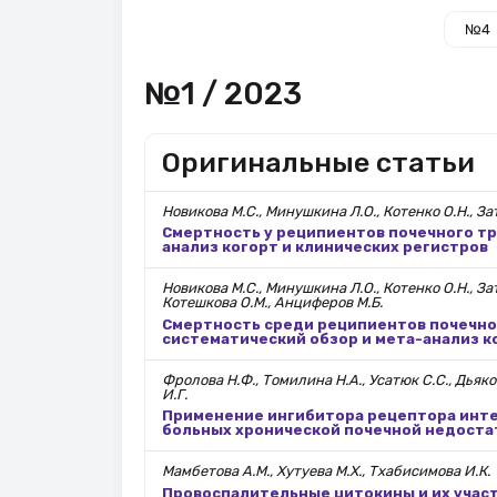
№4
№1 / 2023
Оригинальные статьи
Новикова М.С., Минушкина Л.О., Котенко О.Н., За
Смертность у реципиентов почечного тр
анализ когорт и клинических регистров
Новикова М.С., Минушкина Л.О., Котенко О.Н., Зат
Котешкова О.М., Анциферов М.Б.
Смертность среди реципиентов почечног
систематический обзор и мета-анализ к
Фролова Н.Ф., Томилина Н.А., Усатюк С.С., Дьяков
И.Г.
Применение ингибитора рецептора интер
больных хронической почечной недост
Мамбетова А.М., Хутуева М.Х., Тхабисимова И.К.
Провоспалительные цитокины и их учас