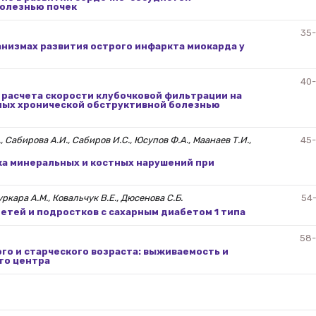
болезнью почек
35
анизмах развития острого инфаркта миокарда у
40
расчета скорости клубочковой фильтрации на
ьных хронической обструктивной болезнью
 Сабирова А.И., Сабиров И.С., Юсупов Ф.А., Маанаев Т.И.,
45
а минеральных и костных нарушений при
уркара А.М., Ковальчук В.Е., Дюсенова С.Б.
54
етей и подростков с сахарным диабетом 1 типа
58
го и старческого возраста: выживаемость и
го центра