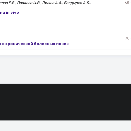
ва Е.В., Павлова И.В., Гоняев А.А., Болдырев А.Л.,
65
а in vivo
70
 с хронической болезнью почек
сие на обработку файлов cookie, которые обеспечивают правильную