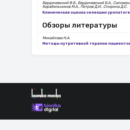
Бердичевский В.Б., Бердичевский Б.А., Сапоженко
Корабельников М.А., Петров Д.И., Спирина Д.С.
Клиническая оценка селекции уропатоген
Обзоры литературы
Михайлова Н.А.
Методы нутритивной терапии пациентов
Продолжая использовать наш сайт, вы даете согла