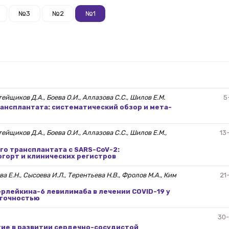
№3
№2
№1
тейщиков Д.А., Боева О.И., Аллазова С.С., Шилов Е.М.
5
ансплантата: систематический обзор и мета-
ейщиков Д.А., Боева О.И., Аллазова С.С., Шилов Е.М.,
13
о трансплантата с SARS-CoV-2:
огорт и клинических регистров
а Е.Н., Сысоева И.Л., Терентьева Н.В., Фролов М.А., Ким
21
лейкина-6 левилимаба в лечении COVID-19 у
аточностью
30
тие в развитии сердечно-сосудистой