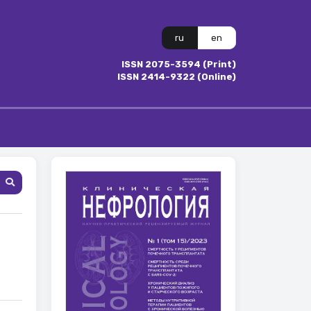
ru
en
ISSN 2075-3594 (Print)
ISSN 2414-9322 (Online)