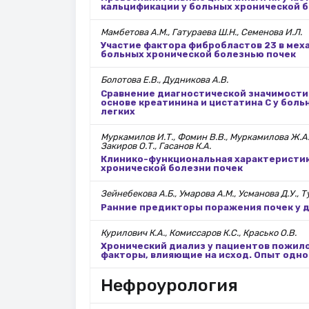
кальцификации у больных хронической 
Мамбетова А.М., Гатураева Ш.Н., Семенова И.Л.
Участие фактора фибробластов 23 в мех
больных хронической болезнью почек
Болотова Е.В., Дудникова А.В.
Сравнение диагностической значимости 
основе креатинина и цистатина С у бол
легких
Муркамилов И.Т., Фомин В.В., Муркамилова Ж.А.,
Закиров О.Т., Гасанов К.А.
Клинико-функциональная характеристик
хронической болезни почек
Зейнебекова А.Б., Умарова А.М., Усманова Д.У., Т
Ранние предикторы поражения почек у д
Курилович К.А., Комиссаров К.С., Красько О.В.
Хронический диализ у пациентов пожило
факторы, влияющие на исход. Опыт одно
Нефроурология