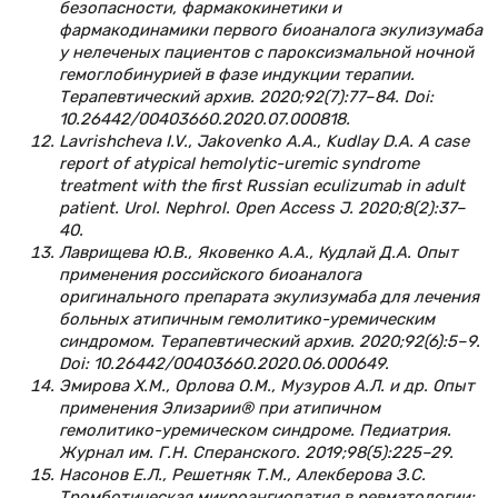
безопасности, фармакокинетики и
фармакодинамики первого биоаналога экулизумаба
у нелеченых пациентов с пароксизмальной ночной
гемоглобинурией в фазе индукции терапии.
Терапевтический архив. 2020;92(7):77–84. Doi:
10.26442/00403660.2020.07.000818.
Lavrishcheva I.V., Jakovenko A.A., Kudlay D.A. A case
report of atypical hemolytic-uremic syndrome
treatment with the first Russian eculizumab in adult
patient. Urol. Nephrol. Open Access J. 2020;8(2):37–
40.
Лаврищева Ю.В., Яковенко А.А., Кудлай Д.А. Опыт
применения российского биоаналога
оригинального препарата экулизумаба для лечения
больных атипичным гемолитико-уремическим
синдромом. Терапевтический архив. 2020;92(6):5–9.
Doi: 10.26442/00403660.2020.06.000649.
Эмирова Х.М., Орлова О.М., Музуров А.Л. и др. Опыт
применения Элизарии® при атипичном
гемолитико-уремическом синдроме. Педиатрия.
Журнал им. Г.Н. Сперанского. 2019;98(5):225–29.
Насонов Е.Л., Решетняк Т.М., Алекберова З.С.
Тромботическая микроангиопатия в ревматологии: