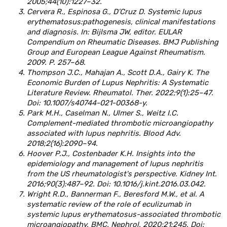
2005;44(10):1227–32.
Cervera R., Espinosa G., D’Cruz D. Systemic lupus
erythematosus:pathogenesis, clinical manifestations
and diagnosis. In: Bijlsma JW, editor. EULAR
Compendium on Rheumatic Diseases. BMJ Publishing
Group and European League Against Rheumatism.
2009. P. 257–68.
Thompson J.C., Mahajan A., Scott D.A., Gairy K. The
Economic Burden of Lupus Nephritis: A Systematic
Literature Review. Rheumatol. Ther. 2022;9(1):25–47.
Doi: 10.1007/s40744-021-00368-y.
Park M.H., Caselman N., Ulmer S., Weitz I.C.
Complement-mediated thrombotic microangiopathy
associated with lupus nephritis. Blood Adv.
2018;2(16):2090–94.
Hoover P.J., Costenbader K.H. Insights into the
epidemiology and management of lupus nephritis
from the US rheumatologist's perspective. Kidney Int.
2016;90(3):487–92. Doi: 10.1016/j.kint.2016.03.042.
Wright R.D., Bannerman F., Beresford M.W., et al. A
systematic review of the role of eculizumab in
systemic lupus erythematosus-associated thrombotic
microangiopathy. BMC. Nephrol. 2020;21:245. Doi: