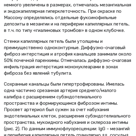
немного увеличены в размерах, отмечалась мезангиальная
и эндокапиллярная гиперклеточность. При окраске по
Массону определялись отдельные фуксинофильные
депозиты в мезангии и на периферии капиллярных петель,
в т.ч. по типу «гиалиновых тромбов» в одном клубочке.
Стенки капиллярных петель были утолщены и
преимущественно одноконтурные. Диффузно-очаговый
фиброз интерстиция и атрофия канальцев занимали около
50% почечной паренхимы. Отмечалась диффузно-очаговая
инфильтрация интерстиция мононуклеарами в зонах
фиброза без явлений тубулита.
Сохранные канальцы были гипертрофированы. Имелась
одна частично срезанная артерия среднего/малого
калибра с расширением субэндотелиального
пространства и формирующимся фиброзом интимы.
Просвет артериол был сужен за счет набухания
эндотелиальных клеток, расширения субэндотелиального
пространства, мукоидного набухания и склероза интимы
(рис. 2). По данным иммунофлуоресценции: IgG – мезангий
и периферия капиллярных петель гранулярно ++, сосуды+,