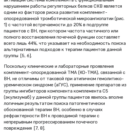
активации системы комплемента c функциональным
нарушением работы регуляторных белков СКВ является
одним из факторов риска развития комплемент-
опосредованной тромботической микроангиопатии (рис.
1) с частотой встречаемости до 20% в подгруппе
пациентов с ВН, при котором частота частичного или
полного восстановления почечной функции составляет
всего лишь 44%, что указывает на необходимость поиска
альтернативных подходов к терапии пациентов данной
группы [5, 6].
Поскольку клинические и лабораторные проявления
комплемент-опосредованной ТМА (КО-ТМА), связанной с
ВН, не отличимы от таковой при атипичном гемолитико-
уремическом синдроме (аГУС), применение препаратов из
группы ингибиторов компонента комплемента С5
(экулизумаб) у данной группы пациентов явилось вполне
логичным результатом поиска патогенетически
обоснованной терапии ВН, особенно в случаях
рефрактерности ВН к проводимой терапии с
непрерывным прогрессированием почечного
повреждения [7, 8].