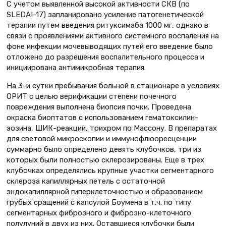
С учетом выявленной высокой активности СКВ (по
SLEDAI-17) запланировано усиление патогенетической
терапии путем введения ритуксимаба 1000 мг, однако в
связи с проявлениями активного системного воспаления на
фоне инфекции мочевыводящих путей его введение было
отложено до разрешения воспалительного процесса и
инициирована антимикробная терапия.
На 3-и сутки пребывания больной в стационаре в условиях
ОРИТ с целью верификации степени почечного
повреждения выполнена биопсия почки. Проведена
окраска биоптатов с использованием гематоксилин-
эозина, ШИК-реакции, трихром по Массону. В препаратах
для световой микроскопии и иммунофлюоресценции
суммарно было определено девять клубочков, три из
которых были полностью склерозированы. Еще в трех
клубочках определялись крупные участки сегментарного
склероза капиллярных петель с остаточной
эндокапиллярной гиперклеточностью и образованием
грубых сращений с капсулой Боумена в т.ч. по типу
сегментарных фиброзного и фиброзно-клеточного
полулуний в двух из них. Оставшиеся клубочки были