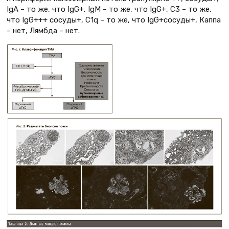
IgA – то же, что IgG+, IgM – то же, что IgG+, С3 – то же,
что IgG+++ сосуды+, C1q – то же, что IgG+сосуды+, Каппа
– нет, Лямбда – нет.