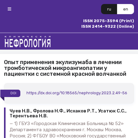
ru
en
ISSN 2075-3594 (Print)
ISSN 2414-9322 (Online)
Опыт применения экулизумаба в лечении
тромботической микроангиопатии у
пациентки с системной красной волчанкой
https://dx.doi.org/10.18565/nephrology.2023.2.49-56
DOI
Чуев Н.В., Фролова Н.Ф., Исхаков Р.Т., Усатюк С.С.,
Терентьева Н.В.
1) ГБУЗ «Городская Клиническая Больница № 52»
Департамента здравоохранения г. Москвы Москва,
Россия; 2) ФГБОУ ВО «Московский государственный