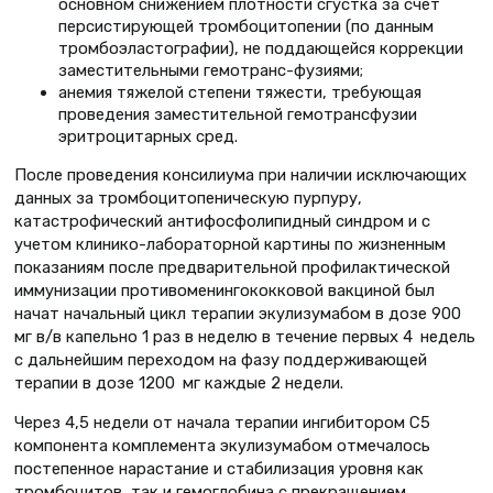
основном снижением плотности сгустка за счет
персистирующей тромбоцитопении (по данным
тромбоэластографии), не поддающейся коррекции
заместительными гемотранс-фузиями;
анемия тяжелой степени тяжести, требующая
проведения заместительной гемотрансфузии
эритроцитарных сред.
После проведения консилиума при наличии исключающих
данных за тромбоцитопеническую пурпуру,
катастрофический антифосфолипидный синдром и с
учетом клинико-лабораторной картины по жизненным
показаниям после предварительной профилактической
иммунизации противоменингококковой вакциной был
начат начальный цикл терапии экулизумабом в дозе 900
мг в/в капельно 1 раз в неделю в течение первых 4 недель
с дальнейшим переходом на фазу поддерживающей
терапии в дозе 1200 мг каждые 2 недели.
Через 4,5 недели от начала терапии ингибитором С5
компонента комплемента экулизумабом отмечалось
постепенное нарастание и стабилизация уровня как
тромбоцитов, так и гемоглобина с прекращением