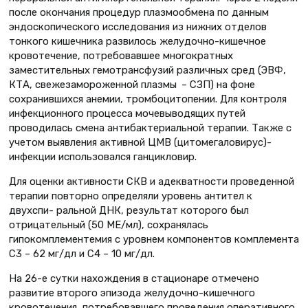
после окончания процедур плазмообмена по данным
эндоскопического исследования из нижних отделов
тонкого кишечника развилось желудочно-кишечное
кровотечение, потребовавшее многократных
заместительных гемотрансфузий различных сред (ЭВФ,
КТА, свежезамороженной плазмы – СЗП) на фоне
сохранившихся анемии, тромбоцитопении. Для контроля
инфекционного процесса мочевыводящих путей
проводилась смена антибактериальной терапии. Также с
учетом выявления активной ЦМВ (цитомегаловирус)-
инфекции использовался ганцикловир.
Для оценки активности СКВ и адекватности проведенной
терапии повторно определяли уровень антител к
двухспи- ральной ДНК, результат которого был
отрицательный (50 МЕ/мл), сохранялась
гипокомплементемия с уровнем компонентов комплемента
С3 – 62 мг/дл и С4 – 10 мг/дл.
На 26-е сутки нахождения в стационаре отмечено
развитие второго эпизода желудочно-кишечного
кровотечения, потребовавшего проведения оперативного