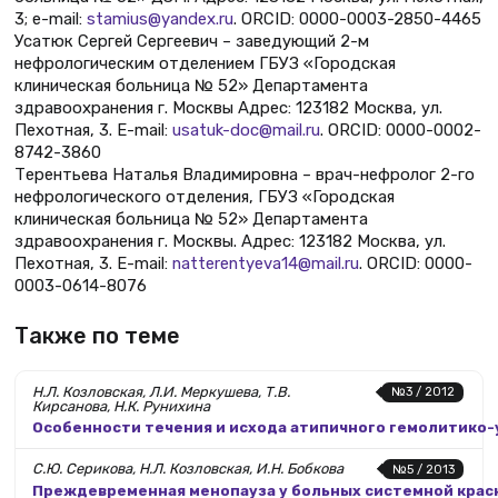
3; e-mail:
stamius@yandex.ru
. ORCID: 0000-0003-2850-4465
Усатюк Сергей Сергеевич – заведующий 2-м
нефрологическим отделением ГБУЗ «Городская
клиническая больница № 52» Департамента
здравоохранения г. Москвы Адрес: 123182 Москва, ул.
Пехотная, 3. E-mail:
usatuk-doc@mail.ru
. ORCID: 0000-0002-
8742-3860
Терентьева Наталья Владимировна – врач-нефролог 2-го
нефрологического отделения, ГБУЗ «Городская
клиническая больница № 52» Департамента
здравоохранения г. Москвы. Адрес: 123182 Москва, ул.
Пехотная, 3. E-mail:
natterentyeva14@mail.ru
. ORCID: 0000-
0003-0614-8076
Также по теме
Н.Л. Козловская, Л.И. Меркушева, Т.В.
№3 / 2012
Кирсанова, Н.К. Рунихина
Особенности течения и исхода атипичного гемолитико
С.Ю. Серикова, Н.Л. Козловская, И.Н. Бобкова
№5 / 2013
Преждевременная менопауза у больных системной красн