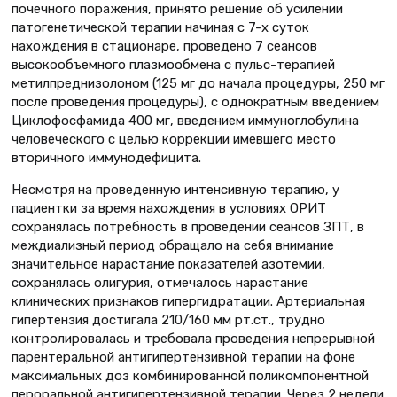
почечного поражения, принято решение об усилении
патогенетической терапии начиная с 7-х суток
нахождения в стационаре, проведено 7 сеансов
высокообъемного плазмообмена с пульс-терапией
метилпреднизолоном (125 мг до начала процедуры, 250 мг
после проведения процедуры), с однократным введением
Циклофосфамида 400 мг, введением иммуноглобулина
человеческого с целью коррекции имевшего место
вторичного иммунодефицита.
Несмотря на проведенную интенсивную терапию, у
пациентки за время нахождения в условиях ОРИТ
сохранялась потребность в проведении сеансов ЗПТ, в
междиализный период обращало на себя внимание
значительное нарастание показателей азотемии,
сохранялась олигурия, отмечалось нарастание
клинических признаков гипергидратации. Артериальная
гипертензия достигала 210/160 мм рт.ст., трудно
контролировалась и требовала проведения непрерывной
парентеральной антигипертензивной терапии на фоне
максимальных доз комбинированной поликомпонентной
пероральной антигипертензивной терапии. Через 2 недели