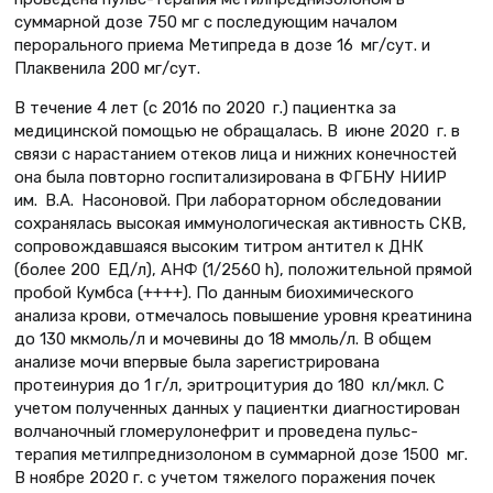
суммарной дозе 750 мг с последующим началом
перорального приема Метипреда в дозе 16 мг/сут. и
Плаквенила 200 мг/сут.
В течение 4 лет (с 2016 по 2020 г.) пациентка за
медицинской помощью не обращалась. В июне 2020 г. в
связи с нарастанием отеков лица и нижних конечностей
она была повторно госпитализирована в ФГБНУ НИИР
им. В.А. Насоновой. При лабораторном обследовании
сохранялась высокая иммунологическая активность СКВ,
сопровождавшаяся высоким титром антител к ДНК
(более 200 ЕД/л), АНФ (1/2560 h), положительной прямой
пробой Кумбса (++++). По данным биохимического
анализа крови, отмечалось повышение уровня креатинина
до 130 мкмоль/л и мочевины до 18 ммоль/л. В общем
анализе мочи впервые была зарегистрирована
протеинурия до 1 г/л, эритроцитурия до 180 кл/мкл. С
учетом полученных данных у пациентки диагностирован
волчаночный гломерулонефрит и проведена пульс-
терапия метилпреднизолоном в суммарной дозе 1500 мг.
В ноябре 2020 г. с учетом тяжелого поражения почек