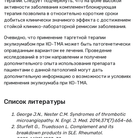
терапии. Следует подчеркнуть, что на фоне высокой
активности заболевания комплементблокирующая
терапия позволила в относительно короткие сроки
добиться клинически значимого эффекта с достижением
стойкой клинико-лабораторной ремиссии заболевания.
Очевидно, что применение таргетной терапии
экулизумабом при КО-ТМА может быть патогенетически
оправданным вариантом ее лечения. Проведение
исследований в этом направлении и получение
дополнительного опыта использования препарата
пациентами с данной патологией могут дать
дополнительную информацию о возможности и условиях
применения экулизумаба при КО-ТМА.
Список литературы
George J.N., Nester C.M. Syndromes of thrombotic
microangiopathy. N. Engl. J. Med. 2014;371(7):654–66.
Sturfelt G., Truedsson L. Complement and its
breakdown products in SLE. Rheumatol.