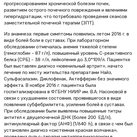
прогрессированием хронической болезни почек,
развитием острого почечного повреждения и явлениями
гипергидратации, что потребовало проведения сеансов
заместительной почечной терапии (ЗПТ).
Из анамнеза: первые симптомы появились летом 2016 г. в
виде болей боли в суставах. При лабораторном
обследовании отмечалась анемия тяжелой степени
(гемоглобин – 87 г/л), повышенный уровень С-реактивного
белка (СРБ) – 38 г/л, лейкопения до 3,0*109/л. Пациентке
был выставлен диагноз «ювенильный артрит», начато
лечение по месту жительства препаратами Найз,
Сульфасалазин, Диклофенак, Актефферин без значимого
эффекта. В ноябре 2016 г. пациентка была
госпитализирована в ФГБНУ НИИР им. В.А. Насоновой в
связи с ухудшением состояния, проявившегося в виде
появления субфебрилитета, усиления болей в суставах.
При обследовании были выявлены повышенные титры
антител к двуцепочечной ДНК (более 200 ЕД/л),
антинуклеарный фактор (АНФ) (1/640 h), в связи с чем был
установлен диагноз «системная красная волчанка»,
проведена пульс-терапия метилпреднизолоном в