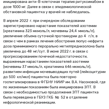
инициирована анти-В-клеточная терапия ритуксимабом в
дозе 1000 мг. Далее в связи с эпидемиологической
обстановкой пациентка у врачей не наблюдалась.
В апреле 2022 г. при очередном обследовании
зарегистрировано нарастание показателей азотемии
(креатинина 323 мкмоль/л, мочевины 24,4 ммоль/л),
увеличение объема суточной протеинурии до 4 г/л, в
связи с чем в рамках лечения обострения люпус-нефрита
доза принимаемого перорально метилпреднизолона была
увеличена до 48 мг/сут. В июне 2022 г. в связи с
прогрессированием почечной недостаточности,
выраженным нарастанием показателей азотемии
(мочевины 37 ммоль/л, креатинина 646 мкмоль/л),
развитием инфекции мочевыводящих путей (лейкоцитурии
до 500 кл/мкл) пациентка была повторно
госпитализирована в ФГБНУ НИИР им. В.А. Насоновой, где
по жизненным показаниям была инициирована ЗПТ. В
связи с необходимостью продолжения ЗПТ пациентка
была переведена в ГБУЗ ГКБ № 52 в отделение
нефрологической реанимации.