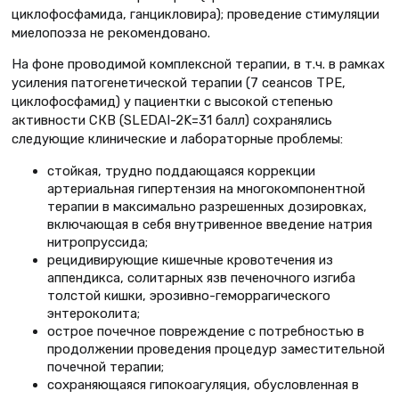
циклофосфамида, ганцикловира); проведение стимуляции
миелопоэза не рекомендовано.
На фоне проводимой комплексной терапии, в т.ч. в рамках
усиления патогенетической терапии (7 сеансов ТРЕ,
циклофосфамид) у пациентки с высокой степенью
активности СКВ (SLEDAI-2K=31 балл) сохранялись
следующие клинические и лабораторные проблемы:
стойкая, трудно поддающаяся коррекции
артериальная гипертензия на многокомпонентной
терапии в максимально разрешенных дозировках,
включающая в себя внутривенное введение натрия
нитропруссида;
рецидивирующие кишечные кровотечения из
аппендикса, солитарных язв печеночного изгиба
толстой кишки, эрозивно-геморрагического
энтероколита;
острое почечное повреждение с потребностью в
продолжении проведения процедур заместительной
почечной терапии;
сохраняющаяся гипокоагуляция, обусловленная в