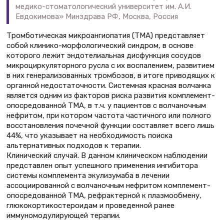
медико-стоматологический университет им. А.И.
Евдокимова» Минздрава РФ, Москва, Россия
Тромботическая микроангиопатия (ТМА) представляет
собой клинико-морфологический синдром, в основе
которого лежит эндотелиальная дисфункция сосудов
микроциркуляторного русла с их воспалением, развитием
в них генерализованных тромбозов, в итоге приводящих к
органной недостаточности. Системная красная волчанка
является одним из факторов риска развития комплемент-
опосредованной ТМА, в т.ч. у пациентов с волчаночным
нефритом, при котором частота частичного или полного
восстановления почечной функции составляет всего лишь
44%, что указывает на необходимость поиска
альтернативных подходов к терапии.
Клинический случай. В данном клиническом наблюдении
представлен опыт успешного применения ингибитора
системы комплемента экулизумаба в лечении
ассоциированной с волчаночным нефритом комплемент-
опосредованной ТМА, рефрактерной к плазмообмену,
глюкокортикостероидам и проведенной ранее
иммуномодулирующей терапии.