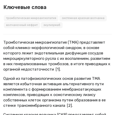
Ключевые слова
тромботическая микроангиопатия
системная красная волчанка
волчаночный нефрит
экулизумаб
Тромботическая микроангиопатия (ТМА) представляет
собой клинико-морфологический синдром, в основе
которого лежит эндотелиальная дисфункция сосудов
микроциркуляторного русла с их воспалением, развитием
в них генерализованных тромбозов, в итоге приводящих к
органной недостаточности [1].
Одной из патофизиологических основ развития ТМА
является избыточная активация альтернативного пути
комплемента с формированием мембраноатакующих
комплексов, приводящих к осмотическому лизису
собственных клеток организма путем образования в ее
стенке трансмембранного канала [2].
Системная красная волчанка (СКВ) представляет собой