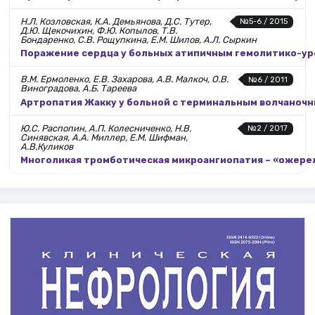
Н.Л. Козловская, К.А. Демьянова, Д.С. Тутер,
№5-6 / 2015
Д.Ю. Щекочихин, Ф.Ю. Копылов, Т.В.
Бондаренко, С.В. Рощупкина, Е.М. Шилов, А.Л. Сыркин
Поражение сердца у больных атипичным гемолитико-у
В.М. Ермоленко, Е.В. Захарова, А.В. Малкоч, О.В.
№6 / 2011
Виноградова, А.Б. Тареева
Артропатия Жакку у больной с терминальным волчаноч
Ю.С. Распопин, А.П. Колесниченко, Н.В.
№2 / 2017
Синявская, А.А. Миллер, Е.М. Шифман,
А.В.Куликов
Многоликая тромботическая микроангиопатия – «ожере