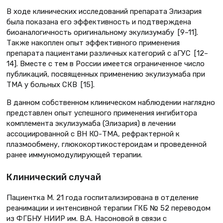
В ходе клинических исследований препарата Элизария
была показана его эффективность и подтверждена
биоаналогичность оригинальному экулизумабу [9–11].
Также накоплен опыт эффективного применения
препарата пациентами различных категорий с аГУС [12–
14]. Вместе с тем в России имеется ограниченное число
публикаций, посвященных применению экулизумаба при
ТМА у больных СКВ [15].
В данном собственном клиническом наблюдении наглядно
представлен опыт успешного применения ингибитора
комплемента экулизумаба (Элизария) в лечении
ассоциированной с ВН КО-ТМА, рефрактерной к
плазмообмену, глюкокортикостероидам и проведенной
ранее иммуномодулирующей терапии.
Клинический случай
Пациентка М. 21 года госпитализирована в отделение
реанимации и интенсивной терапии ГКБ № 52 переводом
из ФГБНУ НИИР им. В.А. Насоновой в связи с