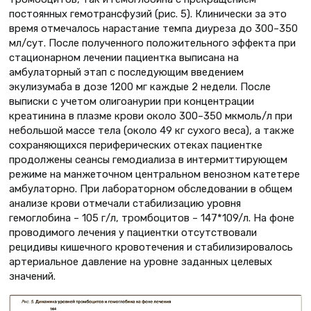
постоянных гемотрансфузий (рис. 5). Клинически за это
время отмечалось нарастание темпа диуреза до 300–350
мл/сут. После полученного положительного эффекта при
стационарном лечении пациентка выписана на
амбулаторный этап с последующим введением
экулизумаба в дозе 1200 мг каждые 2 недели. После
выписки с учетом олигоанурии при концентрации
креатинина в плазме крови около 300–350 мкмоль/л при
небольшой массе тела (около 49 кг сухого веса), а также
сохраняющихся периферических отеках пациентке
продолжены сеансы гемодиализа в интермиттирующем
режиме на манжеточном центральном венозном катетере
амбулаторно. При лабораторном обследовании в общем
анализе крови отмечали стабилизацию уровня
гемоглобина – 105 г/л, тромбоцитов – 147*109/л. На фоне
проводимого лечения у пациентки отсутствовали
рецидивы кишечного кровотечения и стабилизировалось
артериальное давление на уровне заданных целевых
значений.