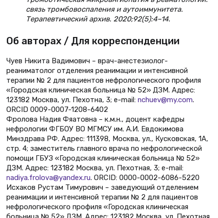
связь тромбовоспаления и аутоиммунитета.
Терапевтический архив. 2020;92(5):4–14.
Об авторах / Для корреспонденции
Чуев Никита Вадимович – врач-анестезиолог-
реаниматолог отделения реанимации и интенсивной
терапии № 2 для пациентов нефрологического профиля
«Городская клиническая больница № 52» ДЗМ. Адрес:
123182 Москва, ул. Пехотна, 3; e-mail:
nchuev@my.com
.
ORCID 0009-0007-1208-6402
Фролова Надия Фяатовна – к.м.н., доцент кафедры
нефрологии ФГБОУ ВО МГМСУ им. А.И. Евдокимова
Минздрава РФ. Адрес: 111398, Москва, ул., Кусковская, 1А,
стр. 4; заместитель главного врача по нефрологической
помощи ГБУЗ «Городская клиническая больница № 52»
ДЗМ. Адрес: 123182 Москва, ул. Пехотная, 3; e-mail:
nadiya.frolova@yandex.ru
. ORCID: 0000-0002-6086-5220
Исхаков Рустам Тимурович – заведующий отделением
реанимации и интенсивной терапии № 2 для пациентов
нефрологического профиля «Городская клиническая
больница № 52» ДЗМ. Адрес: 123182 Москва, ул. Пехотная,