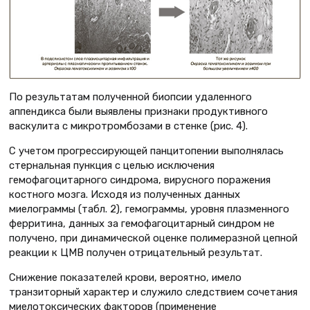
По результатам полученной биопсии удаленного
аппендикса были выявлены признаки продуктивного
васкулита с микротромбозами в стенке (рис. 4).
С учетом прогрессирующей панцитопении выполнялась
стернальная пункция с целью исключения
гемофагоцитарного синдрома, вирусного поражения
костного мозга. Исходя из полученных данных
миелограммы (табл. 2), гемограммы, уровня плазменного
ферритина, данных за гемофагоцитарный синдром не
получено, при динамической оценке полимеразной цепной
реакции к ЦМВ получен отрицательный результат.
Снижение показателей крови, вероятно, имело
транзиторный характер и служило следствием сочетания
миелотоксических факторов (применение