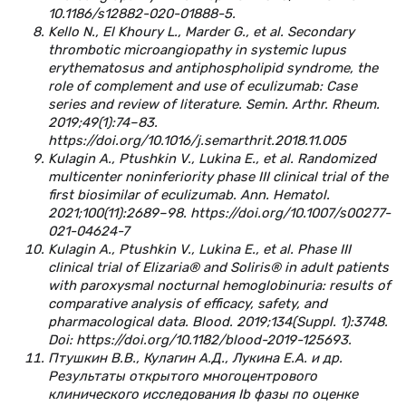
10.1186/s12882-020-01888-5.
Kello N., El Khoury L., Marder G., et al. Secondary
thrombotic microangiopathy in systemic lupus
erythematosus and antiphospholipid syndrome, the
role of complement and use of eculizumab: Case
series and review of literature. Semin. Arthr. Rheum.
2019;49(1):74–83.
https://doi.org/10.1016/j.semarthrit.2018.11.005
Kulagin A., Ptushkin V., Lukina E., et al. Randomized
multicenter noninferiority phase III clinical trial of the
first biosimilar of eculizumab. Ann. Hematol.
2021;100(11):2689–98. https://doi.org/10.1007/s00277-
021-04624-7
Kulagin A., Ptushkin V., Lukina E., et al. Phase III
clinical trial of Elizaria® and Soliris® in adult patients
with paroxysmal nocturnal hemoglobinuria: results of
comparative analysis of efficacy, safety, and
pharmacological data. Blood. 2019;134(Suppl. 1):3748.
Doi: https://doi.org/10.1182/blood-2019-125693.
Птушкин В.В., Кулагин А.Д., Лукина Е.А. и др.
Результаты открытого многоцентрового
клинического исследования Ib фазы по оценке