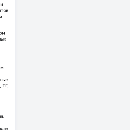
 и
нтов
и
том
ных
ом
нные
 ТГ,
я.
иран