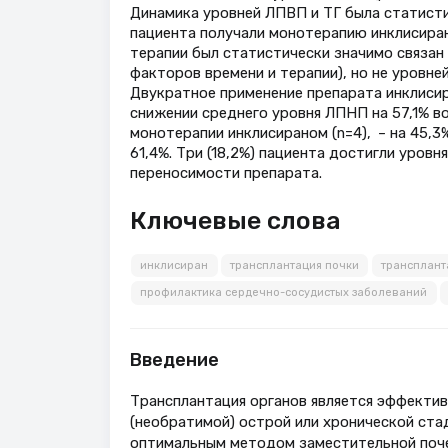
Динамика уровней ЛПВП и ТГ была статисти
пациента получали монотерапию инклисира
терапии был статистически значимо связан
факторов времени и терапии), но не уровне
Двукратное применение препарата инклисир
снижении среднего уровня ЛПНП на 57,1% во 
монотерапии инклисираном (n=4), – на 45,3
61,4%. Три (18,2%) пациента достигли уров
переносимости препарата.
Ключевые слова
инклисиран
трансплантация почки
трансплант
профилактика сердечно-сосудистых заболеваний
Введение
Трансплантация органов является эффекти
(необратимой) острой или хронической стад
оптимальным методом заместительной поче