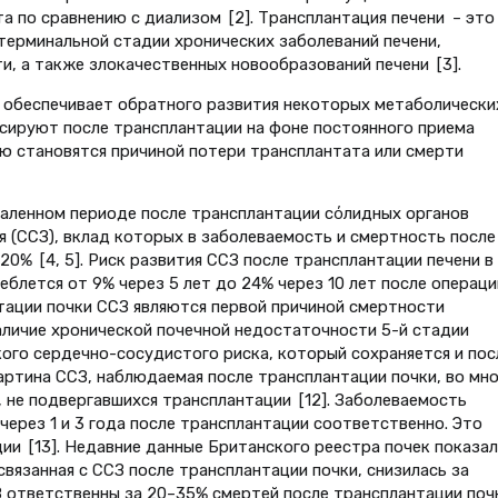
 по сравнению с диализом [2]. Трансплантация печени – это
ерминальной стадии хронических заболеваний печени,
, а также злокачественных новообразований печени [3].
е обеспечивает обратного развития некоторых метаболически
сируют после трансплантации на фоне постоянного приема
ю становятся причиной потери трансплантата или смерти
аленном периоде после трансплантации сόлидных органов
 (ССЗ), вклад которых в заболеваемость и смертность после
20% [4, 5]. Риск развития ССЗ после трансплантации печени в
леблется от 9% через 5 лет до 24% через 10 лет после операц
нтации почки ССЗ являются первой причиной смертности
наличие хронической почечной недостаточности 5-й стадии
кого сердечно-сосудистого риска, который сохраняется и пос
картина ССЗ, наблюдаемая после трансплантации почки, во мн
, не подвергавшихся трансплантации [12]. Заболеваемость
 через 1 и 3 года после трансплантации соответственно. Это
ции [13]. Недавние данные Британского реестра почек показал
вязанная с ССЗ после трансплантации почки, снизилась за
ССЗ ответственны за 20–35% смертей после трансплантации по