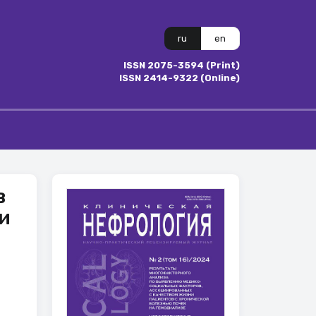
ru
en
ISSN 2075-3594 (Print)
ISSN 2414-9322 (Online)
в
и