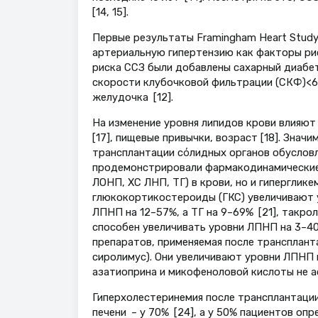
[14, 15].
Первые результаты Framingham Heart Study,
артериальную гипертензию как факторы рис
риска ССЗ были добавлены сахарный диабет
скорости клубочковой фильтрации (СКФ)<60
желудочка [12].
На изменение уровня липидов крови влияют
[17], пищевые привычки, возраст [18]. Знач
трансплантации сόлидных органов обуслов
продемонстрировали фармакодинамические 
ЛОНП, ХС ЛНП, ТГ) в крови, но и гиперглик
глюкокортикостероиды (ГКС) увеличивают у
ЛПНП на 12–57%, а ТГ на 9–69% [21], такро
способен увеличивать уровни ЛПНП на 3–40
препаратов, применяемая после трансплант
сиролимус). Они увеличивают уровни ЛПНП 
азатиоприна и микофеноловой кислоты не а
Гиперхолестеринемия после трансплантации
печени – у 70% [24], а у 50% пациентов оп