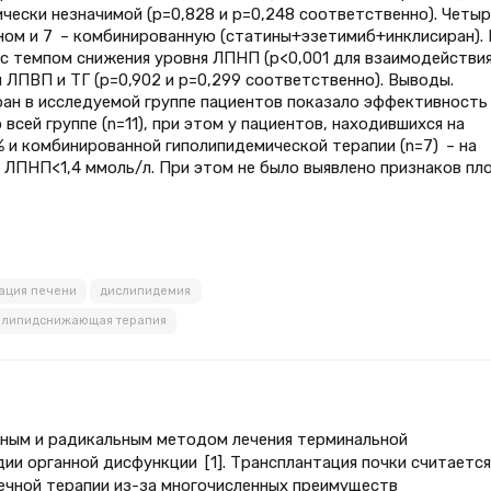
чески незначимой (р=0,828 и р=0,248 соответственно). Четыр
ном и 7 – комбинированную (статины+эзетимиб+инклисиран).
 с темпом снижения уровня ЛПНП (р<0,001 для взаимодействи
й ЛПВП и ТГ (р=0,902 и р=0,299 соответственно). Выводы.
ан в исследуемой группе пациентов показало эффективность
всей группе (n=11), при этом у пациентов, находившихся на
% и комбинированной гиполипидемической терапии (n=7) – на
ня ЛПНП<1,4 ммоль/л. При этом не было выявлено признаков пл
ация печени
дислипидемия
липидснижающая терапия
вным и радикальным методом лечения терминальной
ии органной дисфункции [1]. Трансплантация почки считается
чной терапии из-за многочисленных преимуществ