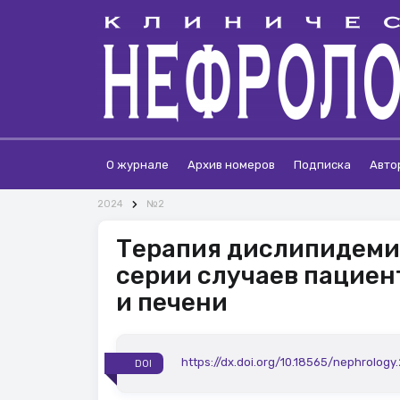
О журнале
Архив номеров
Подписка
Авто
2024
№2
Терапия дислипидеми
серии случаев пациен
и печени
https://dx.doi.org/10.18565/nephrology
DOI