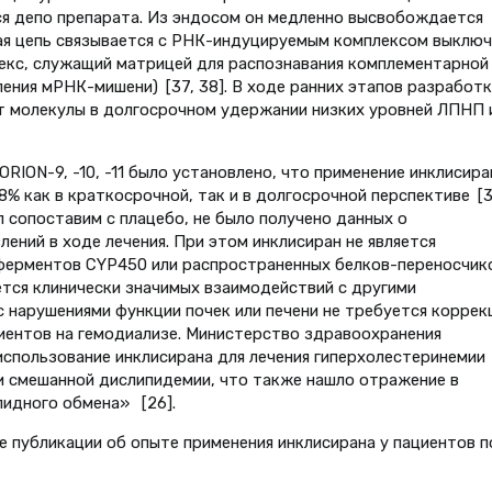
ся депо препарата. Из эндосом он медленно высвобождается
щая цепь связывается с РНК-индуцируемым комплексом выключ
екс, служащий матрицей для распознавания комплементарной
ния мРНК-мишени) [37, 38]. В ходе ранних этапов разработк
 молекулы в долгосрочном удержании низких уровней ЛПНП 
 ORION-9, -10, -11 было установлено, что применение инклисира
% как в краткосрочной, так и в долгосрочной перспективе [3
 сопоставим с плацебо, не было получено данных о
ений в ходе лечения. При этом инклисиран не является
ферментов CYP450 или распространенных белков-переносчик
тся клинически значимых взаимодействий с другими
с нарушениями функции почек или печени не требуется коррек
иентов на гемодиализе. Министерство здравоохранения
использование инклисирана для лечения гиперхолестеринемии
ли смешанной дислипидемии, что также нашло отражение в
пидного обмена» [26].
 публикации об опыте применения инклисирана у пациентов п