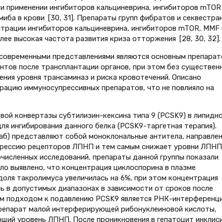
ри применении ингибиторов кальциневрина, ингибиторов mTOR
иба в крови [30, 31]. Препараты групп фибратов и секвестра
трации ингибиторов кальциневрина, ингибиторов mTOR, MMF 
лее высокая частота развития криза отторжения [28, 30, 32].
 современными представлениями являются основным препара
циентов после трансплантации органов, при этом без существен
ния уровня трансаминаз и риска кровотечений. Описано
трацию иммуносупрессивных препаратов, что не повлияло на
ой конвертазы субтилизин-кексина типа 9 (PCSK9) в липидн
ля ингибирования данного белка (PCSK9-таргетная терапия).
аб) представляют собой моноклональные антитела, направле
прессию рецепторов ЛПНП и тем самым снижает уровни ЛПНП,
очисленных исследований, препараты данной группы показали
ло выявлено, что концентрация циклоспорина в плазме
доля такролимуса увеличилась на 6%, при этом концентрация
 в допустимых диапазонах в зависимости от сроков после
ым подходом к подавлению PCSK9 является РНК-интерференци
препарат малой интерферирующей рибонуклеиновой кислоты,
щий уровень ЛПНП. После проникновения в гепатоцит инклис