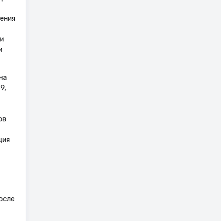
ения
и
и
на
9,
ов
ция
осле