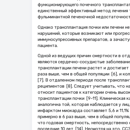
функционирующего почечного трансплантата
единственный эффективный метод лечения т
фульминантной печеночной недостаточности
Однако трансплантация почки или печени н
нарушений, которые возникают или прогрес
иммуносупрессивных препаратов, а зачасту
пациента.
Одной из ведущих причин смертности в отд
являются сердечно-сосудистые заболевания
трансплантации печени растет и достигает 
раза выше, чем в общей популяции [6], и ко
[7]. В отдаленном периоде после транспла
реципиентов [8]. Следует учитывать, что 
относит пациентов к категории очень высо
трансплантации почки [9–11]. Клиническая 
аналогична той, которая наблюдается у лиц
инфарктом миокарда составляет 5,6 и 11,1%
примерно в 6 раз выше, чем в общей популя
что годовая смертность, непосредственно с
последние 10 лет [14]. Несмотря на это, 