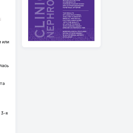
;
 или
лась
та
 3-я