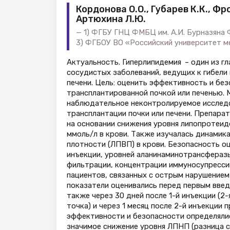
Кордонова О.О., Губарев К.К., Фр
Артюхина Л.Ю.
1) ФГБУ ГНЦ ФМБЦ им. А.И. Бурназяна 
3) ФГБОУ ВО «Российский университет м
Актуальность. Гиперлипидемия – один из г
сосудистых заболеваний, ведущих к гибели
печени. Цель: оценить эффективность и без
трансплантированной почкой или печенью.
наблюдательное неконтролируемое исследов
трансплантации почки или печени. Препарат
на основании снижения уровня липопротеид
ммоль/л в крови. Также изучалась динамик
плотности (ЛПВП) в крови. Безопасность о
инъекции, уровней аланинаминотрансфераз
фильтрации, концентрации иммуносупресси
пациентов, связанных с острым нарушением
показатели оценивались перед первым введен
также через 30 дней после 1-й инъекции (2-я
точка) и через 1 месяц после 2-й инъекции п
эффективности и безопасности определялис
значимое снижение уровня ЛПНП (разница сре