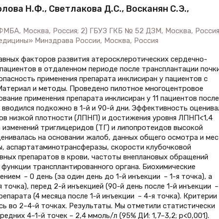
олова Н.Ф., Светлакова Д.С., Восканян С.Э.,
ФМБА, Москва, Россия; 2) ГБУЗ ГКБ № 52 ДЗМ, Москва, Россия
едицины» Минздрава России, Москва, Россия
лавных факторов развития атеросклеротических сердечно-
 пациентов в отдаленном периоде после трансплантации почки
опасность применения препарата инклисиран у пациентов с
 Материал и методы. Проведено пилотное многоцентровое
ание применения препарата инклисиран у 11 пациентов после
 вводился подкожно в 1-й и 90-й дни. Эффективность оценива
ов низкой плотности (ЛПНП) и достижения уровня ЛПНП<1,4
а изменений триглицеридов (ТГ) и липопротеидов высокой
ценивалась на основании жалоб, данных общего осмотра и мес
ы, аспартатаминотрансферазы, скорости клубочковой
вных препаратов в крови, частоты внеплановых обращений
 функции трансплантированного органа. Биохимические
ием – 0 день (за один день до 1-й инъекции – 1-я точка), а
 точка), перед 2-й инъекцией (90-й день после 1-й инъекции –
репарата (4 месяца после 1-й инъекции – 4-я точка). Критерии
ь во 2–4-й точках. Результаты. Мы отметили статистически
дних 4–1-й точек – 2,4 ммоль/л (95% ДИ: 1,7–3,2; р<0,001).