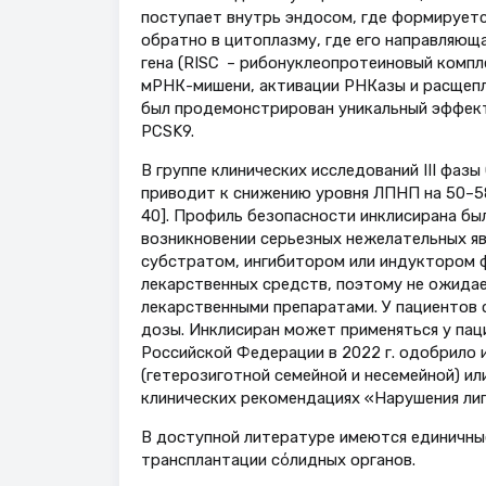
поступает внутрь эндосом, где формирует
обратно в цитоплазму, где его направляю
гена (RISC – рибонуклеопротеиновый компл
мРНК-мишени, активации РНКазы и расщепле
был продемонстрирован уникальный эффект
PCSK9.
В группе клинических исследований III фазы
приводит к снижению уровня ЛПНП на 50–58
40]. Профиль безопасности инклисирана был
возникновении серьезных нежелательных явл
субстратом, ингибитором или индуктором 
лекарственных средств, поэтому не ожидае
лекарственными препаратами. У пациентов 
дозы. Инклисиран может применяться у пац
Российской Федерации в 2022 г. одобрило 
(гетерозиготной семейной и несемейной) и
клинических рекомендациях «Нарушения ли
В доступной литературе имеются единичные
трансплантации сόлидных органов.