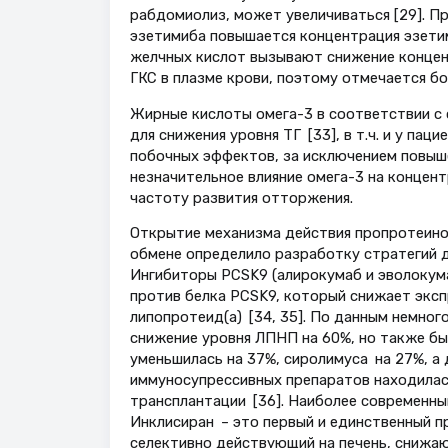
рабдомиолиз, может увеличиваться [29]. П
эзетимиба повышается концентрация эзетим
желчных кислот вызывают снижение концен
ГКС в плазме крови, поэтому отмечается бо
Жирные кислоты омега-3 в соответствии с
для снижения уровня ТГ [33], в т.ч. и у па
побочных эффектов, за исключением повыше
незначительное влияние омега-3 на концен
частоту развития отторжения.
Открытие механизма действия пропротеинов
обмене определило разработку стратегий д
Ингибиторы PCSK9 (алирокумаб и эволокум
против белка PCSK9, который снижает экс
липопротеид(а) [34, 35]. По данным немног
снижение уровня ЛПНП на 60%, но также бы
уменьшилась на 37%, сиролимуса на 27%, а 
иммуносупрессивных препаратов находилась
трансплантации [36]. Наиболее современн
Инклисиран – это первый и единственный 
селективно действующий на печень, снижаю