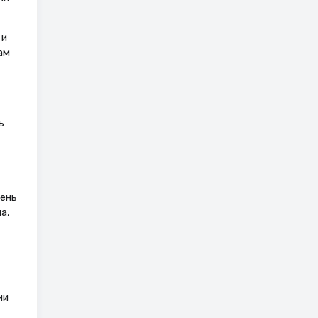
 и
ам
ь
ень
а,
ии