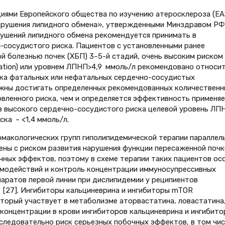
иями Европейского общества по изучению атеросклероза (EA
Нарушения липидного обмена», утвержденными Минздравом РФ
арушений липидного обмена рекомендуется принимать в
-сосудистого риска. Пациентов с установленными ранее
й болезнью почек (ХБП) 3–5-й стадий, очень высоким риском
uation) или уровнем ЛПНП>4,9 ммоль/л рекомендовано относит
ска фатальных или нефатальных сердечно-сосудистых
лжны достигать определенных рекомендованных количественн
вленного риска, чем и определяется эффективность применя
в высокого сердечно-сосудистого риска целевой уровень ЛП
ска – <1,4 ммоль/л.
макологических групп гиполипидемической терапии параллель
ны с риском развития нарушения функции пересаженной почк
очных эффектов, поэтому в схеме терапии таких пациентов ос
имодействий и контроль концентрации иммуносупрессивных
паратов первой линии при дислипидемии у реципиентов
) [27]. Ингибиторы кальциневрина и ингибиторы mTOR
орый участвует в метаболизме аторвастатина, ловастатина
 концентрации в крови ингибиторов кальциневрина и ингибито
следовательно риск серьезных побочных эффектов, в том чис