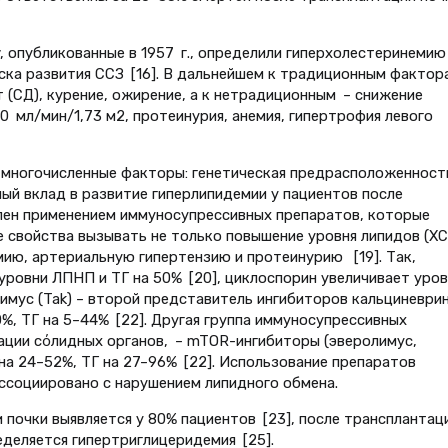
 опубликованные в 1957 г., определили гиперхолестеринемию
ка развития ССЗ [16]. В дальнейшем к традиционным фактор
 (СД), курение, ожирение, а к нетрадиционным – снижение
 мл/мин/1,73 м2, протеинурия, анемия, гипертрофия левого
 многочисленные факторы: генетическая предрасположенност
имый вклад в развитие гиперлипидемии у пациентов после
лен применением иммуносупрессивных препаратов, которые
свойства вызывать не только повышение уровня липидов (ХС
емию, артериальную гипертензию и протеинурию [19]. Так,
ровни ЛПНП и ТГ на 50% [20], циклоспорин увеличивает уров
лимус (Tak) – второй представитель ингибиторов кальциневрин
%, ТГ на 5–44% [22]. Другая группа иммуносупрессивных
ации сόлидных органов, – mTOR-ингибиторы (эверолимус,
на 24–52%, ТГ на 27–96% [22]. Использование препаратов
ссоциировано с нарушением липидного обмена.
 почки выявляется у 80% пациентов [23], после трансплантац
ределяется гипертриглицеридемия [25].