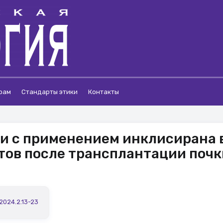
рам
Стандарты этики
Контакты
и с применением инклисирана 
тов после трансплантации почк
.2024.2.13-23