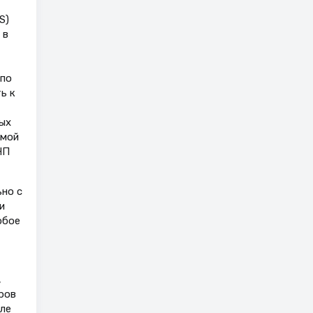
S)
 в
 по
ь к
ых
емой
НП
но с
и
обое
,
ров
ле