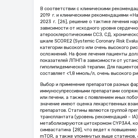
В соответствии с клиническими рекомендац
2019 г. и клиническими рекомендациями «
2023 г. [26], решение о тактике лечения н
зависимости от исходного уровня сердечно
атеросклеротическими ССЗ, СД, хроническо
шкале SCORE2 (Systemic Coronary Risk Eval
категории высокого или очень высокого ри
осложнений. На фоне лечения пациенты до
показателей ЛПНП в зависимости от устано
гиполипидемической терапии. Для пациенто
составляет <1,8 ммоль/л, очень высокого ри
Выбор и применение препаратов разных фар
иммуносупрессивными препаратами сопряже
или печени, а также с появлением иных поб
значение имеют оценка лекарственных вза
препаратов. Статины являются группой пре
трансплантата (уровень рекомендаций – IA
метаболизируются цитохромом CYP3A4, кот
симвастатина [28], что ведет к повышению
mTOR, а также упомянутых выше статинов, 