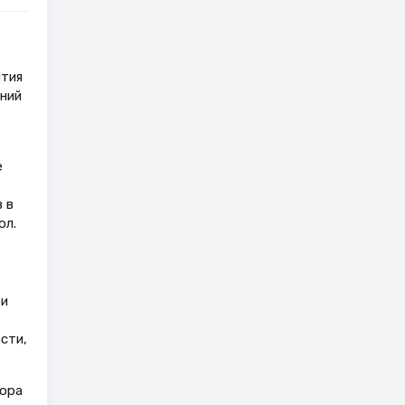
ития
аний
е
 в
ол.
ри
сти,
нора