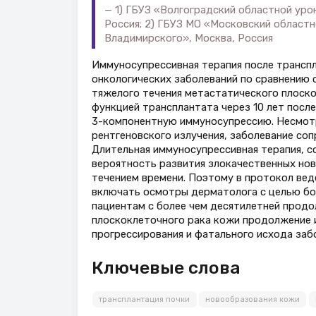
1) ГБУЗ «Волгоградский областной уро
Россия; 2) ГБУЗ МО «Московский областн
Владимирского», Москва, Россия
Иммуносупрессивная терапия после трансп
онкологических заболеваний по сравнению 
тяжелого течения метастатического плоско
функцией трансплантата через 10 лет посл
3-компонентную иммуносупрессию. Несмотр
рентгеновского излучения, заболевание с
Длительная иммуносупрессивная терапия, 
вероятность развития злокачественных нов
течением времени. Поэтому в протокол ве
включать осмотры дерматолога с целью бол
пациентам с более чем десятилетней прод
плоскоклеточного рака кожи продолжение 
прогрессирования и фатального исхода заб
Ключевые слова
трансплантация почки
новообразования кожи