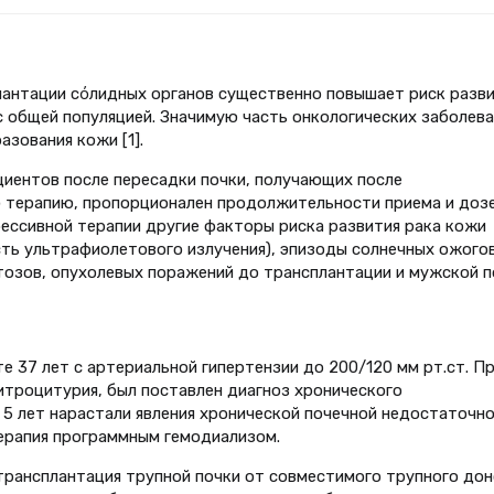
лантации сόлидных органов существенно повышает риск разв
с общей популяцией. Значимую часть онкологических заболев
зования кожи [1].
циентов после пересадки почки, получающих после
 терапию, пропорционален продолжительности приема и доз
ессивной терапии другие факторы риска развития рака кожи
ть ультрафиолетового излучения), эпизоды солнечных ожогов
тозов, опухолевых поражений до трансплантации и мужской п
 37 лет с артериальной гипертензии до 200/120 мм рт.ст. П
троцитурия, был поставлен диагноз хронического
5 лет нарастали явления хронической почечной недостаточно
терапия программным гемодиализом.
отрансплантация трупной почки от совместимого трупного до