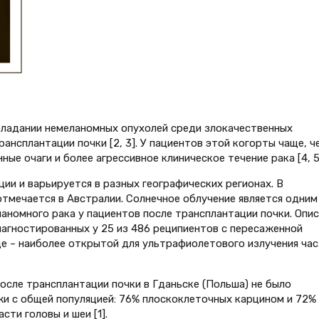
бладании немеланомных опухолей среди злокачественных
ансплантации почки [2, 3]. У пациентов этой когорты чаще, ч
е очаги и более агрессивное клиническое течение рака [4, 5
ции и варьируется в разных географических регионах. В
тмечается в Австралии. Солнечное облучение является одним
аномного рака у пациентов после трансплантации почки. Опи
иагностированных у 25 из 486 реципиентов с пересаженной
це – наиболее открытой для ультрафиолетового излучения ча
осле трансплантации почки в Гданьске (Польша) не было
жи с общей популяцией: 76% плоскоклеточных карцином и 72%
ти головы и шеи [1].