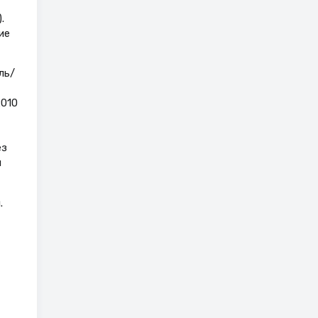
.
ие
ль/
2010
ез
и
.