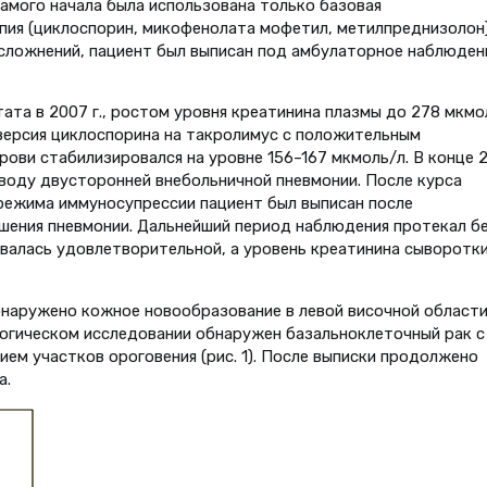
самого начала была использована только базовая
ия (циклоспорин, микофенолата мофетил, метилпреднизолон)
сложнений, пациент был выписан под амбулаторное наблюден
ата в 2007 г., ростом уровня креатинина плазмы до 278 мкмо
версия циклоспорина на такролимус с положительным
ови стабилизировался на уровне 156–167 мкмоль/л. В конце 
оводу двусторонней внебольничной пневмонии. После курса
режима иммуносупрессии пациент был выписан после
шения пневмонии. Дальнейший период наблюдения протекал б
валась удовлетворительной, а уровень креатинина сыворотк
обнаружено кожное новообразование в левой височной области
огическом исследовании обнаружен базальноклеточный рак с
ем участков ороговения (рис. 1). После выписки продолжено
а.