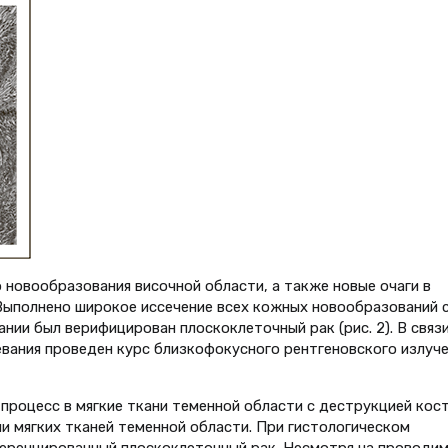
 новообразования височной области, а также новые очаги в
 Выполнено широкое иссечение всех кожных новообразований 
нии был верифицирован плоскоклеточный рак (рис. 2). В связи
вания проведен курс близкофокусного рентгеновского излуче
л процесс в мягкие ткани теменной области с деструкцией кос
оли мягких тканей теменной области. При гистологическом
еренцированный плоскоклеточный рак. Несмотря на проводи