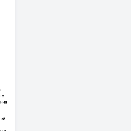
с
 с
ния
тей
мую