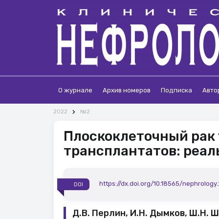
О журнале
Архив номеров
Подписка
Авто
2022
№2
Плоскоклеточный рак
трансплантатов: реал
https://dx.doi.org/10.18565/nephrology
DOI
Д.В. Перлин, И.Н. Дымков, Ш.Н. Ш