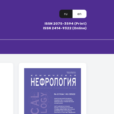
ru
en
ISSN 2075-3594 (Print)
ISSN 2414-9322 (Online)