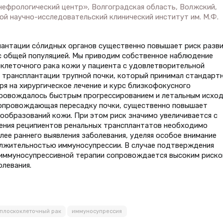
нефрологический центр», Волгоградская область, Волжский,
ой научно-исследовательский клинический институт им. М.Ф.
лантации сόлидных органов существенно повышает риск разв
с общей популяцией. Мы приводим собственное наблюдение
клеточного рака кожи у пациента с удовлетворительной
е трансплантации трупной почки, который принимал стандарт
я на хирургическое лечение и курс близкофокусного
опровождалось быстрым прогрессированием и летальным исход
сопровождающая пересадку почки, существенно повышает
ообразований кожи. При этом риск значимо увеличивается с
дения реципиентов ренальных трансплантатов необходимо
ее раннего выявления заболевания, уделяя особое внимание
олжительностью иммуносупрессии. В случае подтверждения
иммуносупрессивной терапии сопровождается высоким риск
олевания.
плоскоклеточный рак
иммуносупрессия