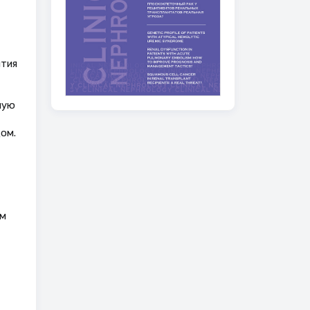
ития
ную
ом.
ом