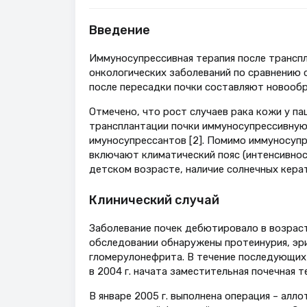
Введение
Иммуносупрессивная терапия после трансп
онкологических заболеваний по сравнению 
после пересадки почки составляют новообра
Отмечено, что рост случаев рака кожи у па
трансплантации почки иммуносупрессивную
имуносупрессантов [2]. Помимо иммуносупр
включают климатический пояс (интенсивнос
детском возрасте, наличие солнечных кера
Клинический случай
Заболевание почек дебютировало в возрасте
обследовании обнаружены протеинурия, эри
гломерулонефрита. В течение последующих 
в 2004 г. начата заместительная почечная 
В январе 2005 г. выполнена операция – алл