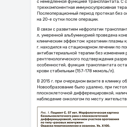
с немедленной функцией трансплантата. С 
трехкомпонентная иммуносупресивная терап
Послеоперационный период протекал без о
на 20-е сутки после операции.
В связи с развитием нефропатии трансплант
л, умеренной альбуминурией проведена кон
клиническим эффектом: креатинин плазмы кр
г. находился на стационарном лечении по п
антибактериальной терапии без изменения 
рентгенологического подтверждения разре
особенностей, функция трансплантата оста
крови стабильным (157–178 мкмоль/л).
В 2015 г. при очередном визите в клинику 
Новообразование было удалено, при гистол
плоскоклеточной дифференцировкой, наличи
наблюдение онкологом по месту жительств