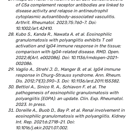
of C5a complement receptor antibodies are linked to
disease activity and relapse in antineutrophil
cytoplasmic autoantibody-associated vasculitis.
Arthrit. Rheumatol. 2023;75:760–7. Doi:
10.1002/art.42410.
Kubo S., Kanda R., Nawata A. et al. Eosinophilic
granulomatosis with polyangiitis exhibits T cell
activation and IgG4 immune response in the tissue;
comparison with IgG4-related disease. RMD. Open.
2022;8(Art. e002086). Doi: 10.1136/rmdopen-2021-
002086.
Vaglio A., Strehl J. D., Manger B. et al. IgG4 immune
response in Churg-Strauss syndrome. Ann. Rheum.
Dis. 2012;71(3):390–3. Doi: 10.1136/ard.2011.155382.
Bettiol A., Sinico R. A., Schiavon F. et al. The
pathogenesis of eosinophilic granulomatosis with
polyangiitis (EGPA): an update. Clin. Exp. Rheumatol.
2023. In press.
Doreille A., Buob D., Bay P. et al. Renal involvement in
eosinophilic granulomatosis with polyangiitis. Kidney
Int. Rep. 2021;6:2718–21. Doi:
10.1016/j.ekir.2021.07.002.