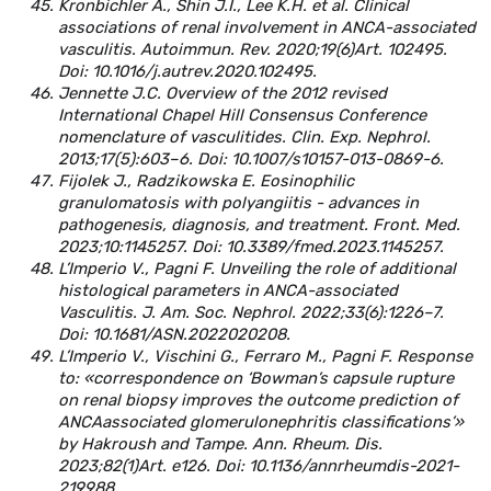
Kronbichler A., Shin J.I., Lee K.H. et al. Clinical
associations of renal involvement in ANCA-associated
vasculitis. Autoimmun. Rev. 2020;19(6)Art. 102495.
Doi: 10.1016/j.autrev.2020.102495.
Jennette J.C. Overview of the 2012 revised
International Chapel Hill Consensus Conference
nomenclature of vasculitides. Clin. Exp. Nephrol.
2013;17(5):603–6. Doi: 10.1007/s10157-013-0869-6.
Fijolek J., Radzikowska E. Eosinophilic
granulomatosis with polyangiitis - advances in
pathogenesis, diagnosis, and treatment. Front. Med.
2023;10:1145257. Doi: 10.3389/fmed.2023.1145257.
L’Imperio V., Pagni F. Unveiling the role of additional
histological parameters in ANCA-associated
Vasculitis. J. Am. Soc. Nephrol. 2022;33(6):1226–7.
Doi: 10.1681/ASN.2022020208.
L’Imperio V., Vischini G., Ferraro M., Pagni F. Response
to: «correspondence on ‘Bowman’s capsule rupture
on renal biopsy improves the outcome prediction of
ANCAassociated glomerulonephritis classifications’»
by Hakroush and Tampe. Ann. Rheum. Dis.
2023;82(1)Art. e126. Doi: 10.1136/annrheumdis-2021-
219988.