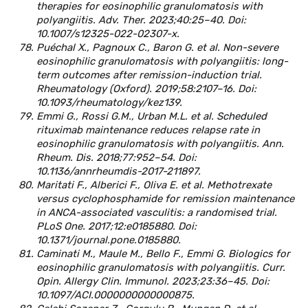
therapies for eosinophilic granulomatosis with
polyangiitis. Adv. Ther. 2023;40:25–40. Doi:
10.1007/s12325-022-02307-x.
Puéchal X., Pagnoux C., Baron G. et al. Non-severe
eosinophilic granulomatosis with polyangiitis: long-
term outcomes after remission-induction trial.
Rheumatology (Oxford). 2019;58:2107–16. Doi:
10.1093/rheumatology/kez139.
Emmi G., Rossi G.M., Urban M.L. et al. Scheduled
rituximab maintenance reduces relapse rate in
eosinophilic granulomatosis with polyangiitis. Ann.
Rheum. Dis. 2018;77:952–54. Doi:
10.1136/annrheumdis-2017-211897.
Maritati F., Alberici F., Oliva E. et al. Methotrexate
versus cyclophosphamide for remission maintenance
in ANCA-associated vasculitis: a randomised trial.
PLoS One. 2017;12:e0185880. Doi:
10.1371/journal.pone.0185880.
Caminati M., Maule M., Bello F., Emmi G. Biologics for
eosinophilic granulomatosis with polyangiitis. Curr.
Opin. Allergy Clin. Immunol. 2023;23:36–45. Doi:
10.1097/ACI.0000000000000875.