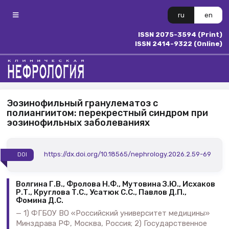
ru
en
ISSN 2075-3594 (Print)
ISSN 2414-9322 (Online)
Эозинофильный гранулематоз с
полиангиитом: перекрестный синдром при
эозинофильных заболеваниях
https://dx.doi.org/10.18565/nephrology.2026.2.59-69
DOI
Волгина Г.В., Фролова Н.Ф., Мутовина З.Ю., Исхаков
Р.Т., Круглова Т.С., Усатюк С.С., Павлов Д.П.,
Фомина Д.С.
1) ФГБОУ ВО «Российский университет медицины»
Минздрава РФ, Москва, Россия; 2) Государственное