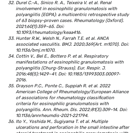
Durel C.-A., Sinico R. A., Teixeira V. et al. Renal
involvement in eosinophilic granulomatosis with
polyangiitis (EGPA): a multicentric retrospective study
of 63 biopsy-proven cases. Rheumatology (Oxford).
2021;60(1):359–65. Doi:
10.1093/rheumatology/keaa416.
Hunter R.W., Welsh N., Farrah T.E. et al. ANCA
associated vasculitis. BMJ. 2020;369(Art. m1070). Doi:
10.1136/bmj.m1070.
Cottin V., Bel E., Bottero P. et al. Respiratory
manifestations of eosinophilic granulomatosis with
polyangiitis (Churg-Strauss). Eur. Respir. J.
2016;48(5):1429–41. Doi: 10.1183/13993003.00097-
2016.
Grayson P.C., Ponte C., Suppiah R. et al. 2022
American College of Rheumatology/European Alliance
of associations for rheumatology classification
criteria for eosinophilic granulomatosis with
polyangiitis. Ann. Rheum. Dis. 2022;81(3):309–14. Doi:
10.1136/annrheumdis-2021-221794.
Ito Y., Yoshida M., Sugiyama T. et al. Multiple
ulcerations and perforation in the small intestine after