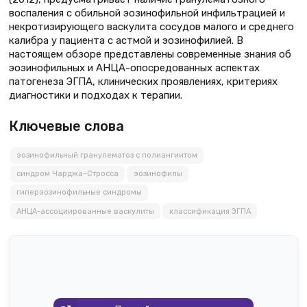
воспаления с обильной эозинофильной инфильтрацией и
некротизирующего васкулита сосудов малого и среднего
калибра у пациента с астмой и эозинофилией. В
настоящем обзоре представлены современные знания об
эозинофильных и AНЦA-опосредованных аспектах
патогенеза ЭГПА, клинических проявлениях, критериях
диагностики и подходах к терапии.
Ключевые слова
эозинофильный гранулематоз с полиангиитом
синдром Чарджа–Стросса
эозинофилы
гиперэозинофильные синдромы
АНЦА-ассоциированные васкулиты
классификация ЭГПА