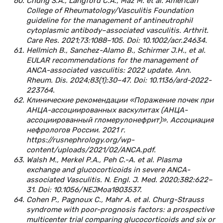
Chung S.A., Langford C.A., Maz M. et al. American
College of Rheumatology/Vasculitis Foundation
guideline for the management of antineutrophil
cytoplasmic antibody–associated vasculitis. Arthrit.
Care Res. 2021;73:1088–105. Doi: 10.1002/acr.24634.
Hellmich B., Sanchez-Alamo B., Schirmer J.H., et al.
EULAR recommendations for the management of
ANCA-associated vasculitis: 2022 update. Ann.
Rheum. Dis. 2024;83(1):30–47. Doi: 10.1136/ard-2022-
223764.
Клинические рекомендации «Поражение почек при
АНЦА-ассоциированных васкулитах (АНЦА-
ассоциированный гломерулонефрит)». Ассоциация
нефрологов России. 2021 г.
https://rusnephrology.org/wp-
content/uploads/2021/02/ANCA.pdf.
Walsh M., Merkel P.A., Peh C.-A. et al. Plasma
exchange and glucocorticoids in severe ANCA-
associated Vasculitis. N. Engl. J. Med. 2020;382:622–
31. Doi: 10.1056/NEJMoa1803537.
Cohen P., Pagnoux C., Mahr A. et al. Churg-Strauss
syndrome with poor-prognosis factors: a prospective
multicenter trial comparing glucocorticoids and six or