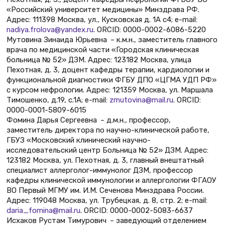
«Российский университет медицины» Минздрава РФ.
Адрес: 111398 Москва, ул., Кусковская д. 1А с4; e-mail:
nadiya.frolova@yandex.ru
. ORCID: 0000-0002-6086-5220
Мутовина Зинаида Юрьевна – к.м.н., заместитель главного
врача по медицинской части «Городская клиническая
больница № 52» ДЗМ. Адрес: 123182 Москва, улица
Пехотная, д. 3, доцент кафедры терапии, кардиологии и
функциональной диагностики ФГБУ ДПО «ЦГМА УДП РФ»
с курсом нефрологии. Адрес: 121359 Москва, ул. Маршала
Тимошенко, д.19, с.1А; e-mail:
zmutovina@mail.ru
. ORCID:
0000-0001-5809-6015
Фомина Дарья Сергеевна – д.м.н., профессор,
заместитель директора по научно-клинической работе,
ГБУЗ «Московский клинический научно-
исследовательский центр Больница № 52» ДЗМ. Адрес:
123182 Москва, ул. Пехотная, д. 3, главный внештатный
специалист аллерголог-иммунолог ДЗМ, профессор
кафедры клинической иммунологии и аллергологии ФГАОУ
ВО Первый МГМУ им. И.М. Сеченова Минздрава России.
Адрес: 119048 Москва, ул. Трубецкая, д. 8, стр. 2; e-mail:
daria_fomina@mail.ru
. ORCID: 0000-0002-5083-6637
Исхаков Рустам Тимурович – заведующий отделением