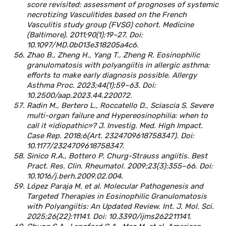
score revisited: assessment of prognoses of systemic
necrotizing Vasculitides based on the French
Vasculitis study group (FVSG) cohort. Medicine
(Baltimore). 2011;90(1):19–27. Doi:
10.1097/MD.0b013e318205a4c6.
Zhao B., Zheng H., Yang T., Zheng R. Eosinophilic
granulomatosis with polyangiitis in allergic asthma:
efforts to make early diagnosis possible. Allergy
Asthma Proc. 2023;44(1):59–63. Doi:
10.2500/aap.2023.44.220072.
Radin M., Bertero L., Roccatello D., Sciascia S. Severe
multi-organ failure and Hypereosinophilia: when to
call it «idiopathic»? J. Investig. Med. High Impact.
Case Rep. 2018;6(Art. 2324709618758347). Doi:
10.1177/2324709618758347.
Sinico R.A., Bottero P. Churg-Strauss angiitis. Best
Pract. Res. Clin. Rheumatol. 2009;23(3):355–66. Doi:
10.1016/j.berh.2009.02.004.
López Paraja M. et al. Molecular Pathogenesis and
Targeted Therapies in Eosinophilic Granulomatosis
with Polyangiitis: An Updated Review. Int. J. Mol. Sci.
2025;26(22):11141. Doi: 10.3390/ijms262211141.