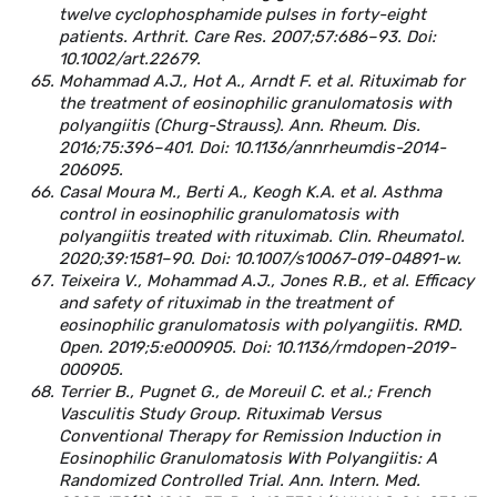
twelve cyclophosphamide pulses in forty-eight
patients. Arthrit. Care Res. 2007;57:686–93. Doi:
10.1002/art.22679.
Mohammad A.J., Hot A., Arndt F. et al. Rituximab for
the treatment of eosinophilic granulomatosis with
polyangiitis (Churg-Strauss). Ann. Rheum. Dis.
2016;75:396–401. Doi: 10.1136/annrheumdis-2014-
206095.
Casal Moura M., Berti A., Keogh K.A. et al. Asthma
control in eosinophilic granulomatosis with
polyangiitis treated with rituximab. Clin. Rheumatol.
2020;39:1581–90. Doi: 10.1007/s10067-019-04891-w.
Teixeira V., Mohammad A.J., Jones R.B., et al. Efficacy
and safety of rituximab in the treatment of
eosinophilic granulomatosis with polyangiitis. RMD.
Open. 2019;5:e000905. Doi: 10.1136/rmdopen-2019-
000905.
Terrier B., Pugnet G., de Moreuil C. et al.; French
Vasculitis Study Group. Rituximab Versus
Conventional Therapy for Remission Induction in
Eosinophilic Granulomatosis With Polyangiitis: A
Randomized Controlled Trial. Ann. Intern. Med.