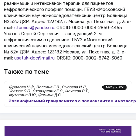
реанимации и интенсивной терапии для пациентов
нефрологического профиля помощи, ГБУЗ «Московский
клинический научно-исследовательский центр Больница
№ 52» ДЗМ. Адрес: 123182, г. Москва, ул. Пехотная, д. 3; e-
mail:
stamius@yandex.ru
. ORCID: 0000-0003-2850-4465
Усатюк Сергей Сергеевич – заведующий 2-м
нефрологическим отделением. ГБУЗ «Московский
клинический научно-исследовательский центр Больница
№ 52» ДЗМ. Адрес: 123182 Москва, ул. Пехотная, д. 3; e-
mail:
usatuk-doc@mail.ru
. ORCID: 0000-0002-8742-3860
Также по теме
Фролова Н.Ф., Волгина Г.В., Сысоева И.Л.,
№2 / 2026
Усатюк С.С., Столяревич Е.С., Исхаков Р.Т.,
Мутовина З.Ю., Фомина Д.С.
Эозинофильный гранулематоз с полиангиитом и катас