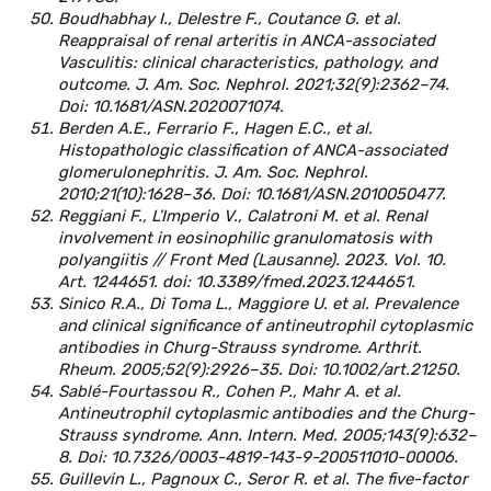
Boudhabhay I., Delestre F., Coutance G. et al.
Reappraisal of renal arteritis in ANCA-associated
Vasculitis: clinical characteristics, pathology, and
outcome. J. Am. Soc. Nephrol. 2021;32(9):2362–74.
Doi: 10.1681/ASN.2020071074.
Berden A.E., Ferrario F., Hagen E.C., et al.
Histopathologic classification of ANCA-associated
glomerulonephritis. J. Am. Soc. Nephrol.
2010;21(10):1628–36. Doi: 10.1681/ASN.2010050477.
Reggiani F., L’Imperio V., Calatroni M. et al. Renal
involvement in eosinophilic granulomatosis with
polyangiitis // Front Med (Lausanne). 2023. Vol. 10.
Art. 1244651. doi: 10.3389/fmed.2023.1244651.
Sinico R.A., Di Toma L., Maggiore U. et al. Prevalence
and clinical significance of antineutrophil cytoplasmic
antibodies in Churg-Strauss syndrome. Arthrit.
Rheum. 2005;52(9):2926–35. Doi: 10.1002/art.21250.
Sablé-Fourtassou R., Cohen P., Mahr A. et al.
Antineutrophil cytoplasmic antibodies and the Churg-
Strauss syndrome. Ann. Intern. Med. 2005;143(9):632–
8. Doi: 10.7326/0003-4819-143-9-200511010-00006.
Guillevin L., Pagnoux C., Seror R. et al. The five-factor