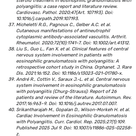
steroid treatment in eosinophilic granulomatosis with
polyangiitis: a case report and literature review.
Cardiovasc. Pathol. 2020;47(Art. 107193). Doi:
10.1016/j.carpath.2019.107193.
Micheletti R.G., Pagnoux C., Gelber A.C. et al.
Cutaneous manifestations of antineutrophil
cytoplasmic antibody-associated vasculitis. Arthrit.
Rheumatol. 2020;72(10):1741–7. Doi: 10.1002/art.41312.
Liu S., Guo L., Fan X. et al. Clinical features of central
nervous system involvement in patients with
eosinophilic granulomatosis with polyangiitis: A
retrospective cohort study in China. Orphanet. J. Rare
Dis. 2021;16:152. Doi: 10.1186/s13023-021-01780-x.
André R., Cottin V., Saraux J.-L. et al. Central nervous
system involvement in eosinophilic granulomatosis
with polyangiitis (Churg-Strauss): Report of 26
patients and review of the literature. Autoimmun. Rev.
2017;16:963–9. Doi: 10.1016/j.autrev.2017.07.007.
Srikantharajah M., Gopalan D., Wilson-Morkeh H. et al.
Cardiac Involvement in Eosinophilic Granulomatosis
with Polyangiitis. Curr. Cardiol. Rep. 2025;27(1):109.
Published 2025 Jul 9. Doi: 10.1007/s11886-025-02258-
z.