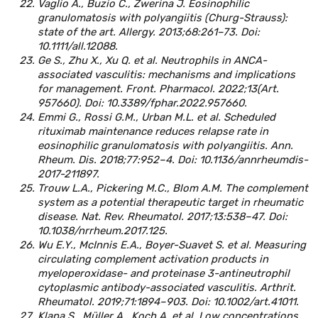
Vaglio A., Buzio C., Zwerina J. Eosinophilic
granulomatosis with polyangiitis (Churg-Strauss):
state of the art. Allergy. 2013;68:261–73. Doi:
10.1111/all.12088.
Ge S., Zhu X., Xu Q. et al. Neutrophils in ANCA-
associated vasculitis: mechanisms and implications
for management. Front. Pharmacol. 2022;13(Art.
957660). Doi: 10.3389/fphar.2022.957660.
Emmi G., Rossi G.M., Urban M.L. et al. Scheduled
rituximab maintenance reduces relapse rate in
eosinophilic granulomatosis with polyangiitis. Ann.
Rheum. Dis. 2018;77:952–4. Doi: 10.1136/annrheumdis-
2017-211897.
Trouw L.A., Pickering M.C., Blom A.M. The complement
system as a potential therapeutic target in rheumatic
disease. Nat. Rev. Rheumatol. 2017;13:538–47. Doi:
10.1038/nrrheum.2017.125.
Wu E.Y., McInnis E.A., Boyer-Suavet S. et al. Measuring
circulating complement activation products in
myeloperoxidase- and proteinase 3-antineutrophil
cytoplasmic antibody-associated vasculitis. Arthrit.
Rheumatol. 2019;71:1894–903. Doi: 10.1002/art.41011.
Klapa S., Müller A., Koch A. et al. Low concentrations