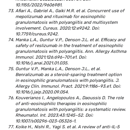
10.1155/2022/9606981.
Afiari A., Gabriel A., Gaiki M.R. et al. Concurrent use of
mepolizumab and rituximab for eosinophilic
granulomatosis with polyangiitis and multisystem
involvement. Cureus. 2020;12:e9242. Doi:
10.7759/cureus.9242.
Manka L.A., Guntur V.P., Denson J.L. et al. Efficacy and
safety of reslizumab in the treatment of eosinophilic
granulomatosis with polyangiitis. Ann. Allergy Asthma
Immunol. 2021;126:696–701.e1. Doi:
10.1016/j.anai.2021.01.035.
Guntur V.P., Manka L.A., Denson J.L., et al.
Benralizumab as a steroid-sparing treatment option
in eosinophilic granulomatosis with polyangiitis. J.
Allergy Clin. Immunol. Pract. 2021;9:1186–93.e1. Doi:
10.1016/j.jaip.2020.09.054.
Kouverianos I., Angelopoulos A., Daoussis D. The role
of anti-eosinophilic therapies in eosinophilic
granulomatosis with polyangiitis: a systematic review.
Rheumatol. Int. 2023;43:1245–52. Doi:
10.1007/s00296-023-05326-1.
Koike H., Nishi R., Yagi S. et al. A review of anti-IL-5