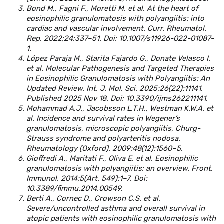
Bond M., Fagni F., Moretti M. et al. At the heart of
eosinophilic granulomatosis with polyangiitis: into
cardiac and vascular involvement. Curr. Rheumatol.
Rep. 2022;24:337–51. Doi: 10.1007/s11926-022-01087-
1.
López Paraja M., Starita Fajardo G., Donate Velasco I.
et al. Molecular Pathogenesis and Targeted Therapies
in Eosinophilic Granulomatosis with Polyangiitis: An
Updated Review. Int. J. Mol. Sci. 2025;26(22):11141.
Published 2025 Nov 18. Doi: 10.3390/ijms262211141.
Mohammad A.J., Jacobsson L.T.H., Westman K.W.A. et
al. Incidence and survival rates in Wegener’s
granulomatosis, microscopic polyangiitis, Churg-
Strauss syndrome and polyarteritis nodosa.
Rheumatology (Oxford). 2009;48(12):1560–5.
Gioffredi A., Maritati F., Oliva E. et al. Eosinophilic
granulomatosis with polyangiitis: an overview. Front.
Immunol. 2014;5(Art. 549):1–7. Doi:
10.3389/fimmu.2014.00549.
Berti A., Cornec D., Crowson C.S. et al.
Severe/uncontrolled asthma and overall survival in
atopic patients with eosinophilic granulomatosis with