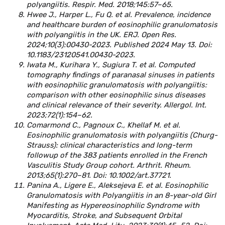
polyangiitis. Respir. Med. 2018;145:57–65.
Hwee J., Harper L., Fu Q. et al. Prevalence, incidence
and healthcare burden of eosinophilic granulomatosis
with polyangiitis in the UK. ERJ. Open Res.
2024;10(3):00430-2023. Published 2024 May 13. Doi:
10.1183/23120541.00430-2023.
Iwata M., Kurihara Y., Sugiura T. et al. Computed
tomography findings of paranasal sinuses in patients
with eosinophilic granulomatosis with polyangiitis:
comparison with other eosinophilic sinus diseases
and clinical relevance of their severity. Allergol. Int.
2023;72(1):154–62.
Comarmond C., Pagnoux C., Khellaf M. et al.
Eosinophilic granulomatosis with polyangiitis (Churg-
Strauss): clinical characteristics and long-term
followup of the 383 patients enrolled in the French
Vasculitis Study Group cohort. Arthrit. Rheum.
2013;65(1):270–81. Doi: 10.1002/art.37721.
Panina A., Ligere E., Aleksejeva E. et al. Eosinophilic
Granulomatosis with Polyangiitis in an 8-year-old Girl
Manifesting as Hypereosinophilic Syndrome with
Myocarditis, Stroke, and Subsequent Orbital