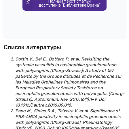
Полный текст статьи
доступен в "Библиотеке Врача"
Список литературы
Cottin V., Bel E., Bottero P. et al. Revisiting the
systemic vasculitis in eosinophilic granulomatosis
with polyangiitis (Churg-Strauss): A study of 157
patients by the Groupe d’Etudes et de Recherche sur
les Maladies Orphelines Pulmonaires and the
European Respiratory Society Taskforce on
eosinophilic granulomatosis with polyangiitis (Churg-
Strauss). Autoimmun. Rev. 2017;16(1):1–9. Doi:
10.1016/j.autrev.2016.09.018.
Papo M., Sinico R.A., Teixeira V. et al. Significance of
PR3-ANCA positivity in eosinophilic granulomatosis
with polyangiitis (Churg-Straus). Rheumatology
(Oxford). 2020. Doi: 10.1093/rheumatology/keaa805.