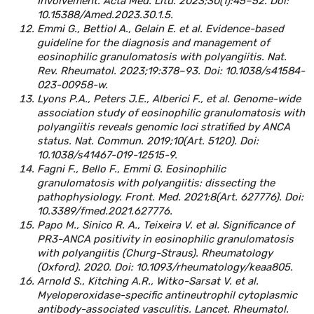
Involvement. Acta Med. Litu. 2023;30(1):45–52. Doi:
10.15388/Amed.2023.30.1.5.
Emmi G., Bettiol A., Gelain E. et al. Evidence-based
guideline for the diagnosis and management of
eosinophilic granulomatosis with polyangiitis. Nat.
Rev. Rheumatol. 2023;19:378–93. Doi: 10.1038/s41584-
023-00958-w.
Lyons P.A., Peters J.E., Alberici F., et al. Genome-wide
association study of eosinophilic granulomatosis with
polyangiitis reveals genomic loci stratified by ANCA
status. Nat. Commun. 2019;10(Art. 5120). Doi:
10.1038/s41467-019-12515-9.
Fagni F., Bello F., Emmi G. Eosinophilic
granulomatosis with polyangiitis: dissecting the
pathophysiology. Front. Med. 2021;8(Art. 627776). Doi:
10.3389/fmed.2021.627776.
Papo M., Sinico R. A., Teixeira V. et al. Significance of
PR3-ANCA positivity in eosinophilic granulomatosis
with polyangiitis (Churg-Straus). Rheumatology
(Oxford). 2020. Doi: 10.1093/rheumatology/keaa805.
Arnold S., Kitching A.R., Witko-Sarsat V. et al.
Myeloperoxidase-specific antineutrophil cytoplasmic
antibody-associated vasculitis. Lancet. Rheumatol.