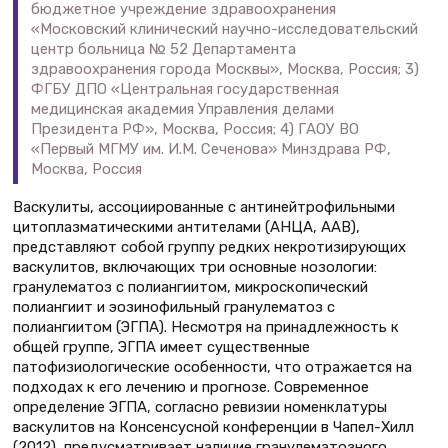
бюджетное учреждение здравоохранения
«Московский клинический научно-исследовательский
центр больница № 52 Департамента
здравоохранения города Москвы», Москва, Россия; 3)
ФГБУ ДПО «Центральная государственная
медицинская академия Управления делами
Президента РФ», Москва, Россия; 4) ГАОУ ВО
«Первый МГМУ им. И.М. Сеченова» Минздрава РФ,
Москва, Россия
Васкулиты, ассоциированные с антинейтрофильными
цитоплазматическими антителами (АНЦА, ААВ),
представляют собой группу редких некротизирующих
васкулитов, включающих три основные нозологии:
гранулематоз с полиангиитом, микроскопический
полиангиит и эозинофильный гранулематоз с
полиангиитом (ЭГПА). Несмотря на принадлежность к
общей группе, ЭГПА имеет существенные
патофизиологические особенности, что отражается на
подходах к его лечению и прогнозе. Современное
определение ЭГПА, согласно ревизии номенклатуры
васкулитов на Консенсусной конференции в Чапел-Хилл
(2012), предусматривает наличие гранулематозного