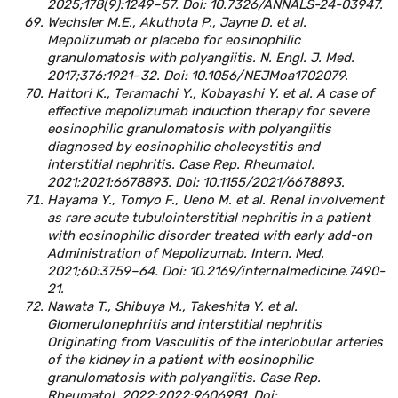
2025;178(9):1249–57. Doi: 10.7326/ANNALS-24-03947.
Wechsler M.E., Akuthota P., Jayne D. et al.
Mepolizumab or placebo for eosinophilic
granulomatosis with polyangiitis. N. Engl. J. Med.
2017;376:1921–32. Doi: 10.1056/NEJMoa1702079.
Hattori K., Teramachi Y., Kobayashi Y. et al. A case of
effective mepolizumab induction therapy for severe
eosinophilic granulomatosis with polyangiitis
diagnosed by eosinophilic cholecystitis and
interstitial nephritis. Case Rep. Rheumatol.
2021;2021:6678893. Doi: 10.1155/2021/6678893.
Hayama Y., Tomyo F., Ueno M. et al. Renal involvement
as rare acute tubulointerstitial nephritis in a patient
with eosinophilic disorder treated with early add-on
Administration of Mepolizumab. Intern. Med.
2021;60:3759–64. Doi: 10.2169/internalmedicine.7490-
21.
Nawata T., Shibuya M., Takeshita Y. et al.
Glomerulonephritis and interstitial nephritis
Originating from Vasculitis of the interlobular arteries
of the kidney in a patient with eosinophilic
granulomatosis with polyangiitis. Case Rep.
Rheumatol. 2022;2022:9606981. Doi: