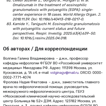
Celebi Sozener Z., Gorgulu B., Mungan D. et al.
Omalizumab in the treatment of eosinophilic
granulomatosis with polyangiitis (EGPA): single-
center experience in 18 cases. World Allergy Organ. J.
2018;11:39. Doi: 10.1186/s40413-018-0217-0.
Kamide Y., Taniguchi M. Eosinophilic granulomatosis
with polyangiitis: current status and future
perspectives. Respir. Investig. 2025;63(4):639–50.
Doi: 10.1016/j.resinv.2025.04.018.
Об авторах / Для корреспонденции
Волгина Галина Владимировна – д.м.н., профессор
кафедры нефрологии ФГБОУ ВО «Российский университет
медицины» Минздрава РФ. Адрес: 111398 Москва, ул.
Кусковская, д. 1А с4; e-mail:
volginagv@mail.ru
. ORCID: 0000-
0002-7771-4074
Фролова Надия Фяатовна – д.м.н., заместитель главного
врача по нефрологической помощи, руководитель
межокружного нефрологического центра, ГБУЗ
«Московский клинический научно-исследовательский
центр Больница № 52» ДЗМ. Адрес: 123182 Москва, ул.
Пехотная, д. 3., доцент кафедры нефрологии ФГБОУ ВО