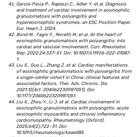
Garcia-Pavia P., Rapezzi C., Adler Y. et al. Diagnosis
and treatment of cardiac involvement in eosinophilic
granulomatosis with polyangiitis and
hypereosinophilic syndromes: an ESC Position Paper.
Eur. Heart J. 2024.
Bond M., Fagni F., Moretti M. et al. At the heart of
eosinophilic granulomatosis with polyangiitis: into
cardiac and vascular involvement. Curr. Rheumatol.
Rep. 2022;24:337–51. Doi: 10.1007/s11926-022-01087-
1.
Liu S., Guo L., Zhang Z. et al. Cardiac manifestations
of eosinophilic granulomatosis with polyangiitis from
a single-center cohort in China: clinical features and
associated factors. Ther. Adv. Chronic. Dis.
2021;12(Art. 204062230987051). Doi:
10.1177/2040622320987051.
Liu X., Zhou Y., Li J. et al. Cardiac involvement in
eosinophilic granulomatosis with polyangiitis: acute
eosinophilic myocarditis and chronic inflammatory
cardiomyopathy. Rheumatology (Oxford).
2025;64(2):722–31. Doi:
10.1093/rheumatology/keae085.