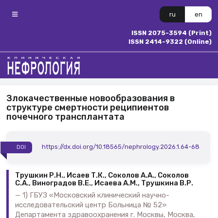
ru
en
ISSN 2075-3594 (Print)
ISSN 2414-9322 (Online)
Злокачественные новообразования в
структуре смертности реципиентов
почечного трансплантата
https://dx.doi.org/10.18565/nephrology.2026.1.64-68
DOI
Трушкин Р.Н., Исаев Т.К., Соколов А.А., Соколов
С.А., Виноградов В.Е., Исаева А.М., Трушкина В.Р.
1) ГБУЗ «Московский клинический научно-
исследовательский центр Больница № 52»
Департамента здравоохранения г. Москвы, Москва,