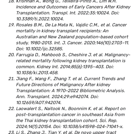
Krishnan A., Wong G., Teixeira-Pinto A., Lim W.H.
Incidence and Outcomes of Early Cancers After Kidney
Transplantation. Transpl. Int. 2022;35:10024. Doi:
10.3389/ti.2022.10024.
Rosales B.M., De La Mata N., Vajdic C.M., et al. Cancer
mortality in kidney transplant recipients: An
Australian and New Zealand population-based cohort
study, 1980-2013. Int. J. Cancer. 2020;146(10):2703–11.
Doi: 10.1002/ijc.32585.
Farrugia D., Mahboob S., Cheshire J. et al. Malignancy-
related mortality following kidney transplantation is
common. Kidney Int. 2014;85(6):1395–403. Doi:
10.1038/ki.2013.458.
Jiang F., Wang F., Zhang T. et al. Current Trends and
Future Directions of Malignancy After kidney
Transplantation: A 1970–2022 Bibliometric Analysis.
Ann. Transplant. 2024;29:e942074. Doi:
10.12659/AOT.942074.
Laowalert S., Naitook N., Boonnim K. et al. Report on
post-transplantation cancer in southeast Asia from
the Thai kidney transplantation cohort. Sci. Rep.
2024;14(1):20154. Doi: 10.1038/s41598-024-71041-x.
Li S., Zhang J., Tian Y. et al. De novo upper tract