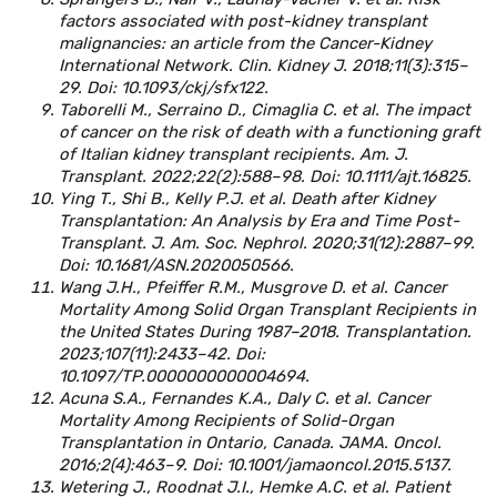
factors associated with post-kidney transplant
malignancies: an article from the Cancer-Kidney
International Network. Clin. Kidney J. 2018;11(3):315–
29. Doi: 10.1093/ckj/sfx122.
Taborelli M., Serraino D., Cimaglia C. et al. The impact
of cancer on the risk of death with a functioning graft
of Italian kidney transplant recipients. Am. J.
Transplant. 2022;22(2):588–98. Doi: 10.1111/ajt.16825.
Ying T., Shi B., Kelly P.J. et al. Death after Kidney
Transplantation: An Analysis by Era and Time Post-
Transplant. J. Am. Soc. Nephrol. 2020;31(12):2887–99.
Doi: 10.1681/ASN.2020050566.
Wang J.H., Pfeiffer R.M., Musgrove D. et al. Cancer
Mortality Among Solid Organ Transplant Recipients in
the United States During 1987–2018. Transplantation.
2023;107(11):2433–42. Doi:
10.1097/TP.0000000000004694.
Acuna S.A., Fernandes K.A., Daly C. et al. Cancer
Mortality Among Recipients of Solid-Organ
Transplantation in Ontario, Canada. JAMA. Oncol.
2016;2(4):463–9. Doi: 10.1001/jamaoncol.2015.5137.
Wetering J., Roodnat J.I., Hemke A.C. et al. Patient