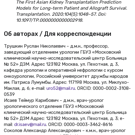
The First Asian Kidney Transplantation Prediction
Models for Long-term Patient and Allograft Survival.
Transplantation. 2020;104(5):1048–57. Doi:
10.1097/TP.0000000000002918.
Об авторах / Для корреспонденции
Трушкин Руслан Николаевич – д.м.н., профессор,
заведующий отделением урологии ГБУЗ «Московский
клинический научно-исследовательский центр Больница
№ 52» ДЗМ. Адрес 123182 Москва, ул. Пехотная, д. 3,
кафедра урологии и оперативной нефрологии с курсом
онкоурологии, Российский университет дружбы народов
им. Патриса Лумумбы. Адрес: 117198 Москва, ул. Миклухо-
Маклая, д. 6; e-mail:
uro52@mail.ru
. ORCID: 0000-0002-3108-
0539
Исаев Теймур Карибович – д.м.н., врач-уролог
урологического отделения ГБУЗ «Московский
клинический научно-исследовательский центр Больница
№ 52» ДЗМ Адрес: 123182 Москва, ул. Пехотная, д. 3; e-
mail:
dr.isaev@mail.ru
. ORCID: 0000-0003-3462-8616
Соколов Александр Александрович – к.м.н., врач-уролог