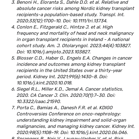
Benoni H., Eloranta S., Dahle D.O. et al. Relative and
absolute cancer risks among Nordic kidney transplant
recipients-a population-based study. Transpl. Int.
2020;33(12):1700–10. Doi: 10.1111/tri.13734.
Conlon E., Fitzgerald C., Hintze J. et al. High
frequency and mortality of head and neck malignancy
in organ transplant recipients in Ireland - A national
cohort study. Am. J. Otolaryngol. 2023;44(4):103827.
Doi: 10.1016/j.amjoto.2023.103827.
Blosser C.D., Haber G., Engels E.A. Changes in cancer
incidence and outcomes among kidney transplant
recipients in the United States over a thirty-year
period. Kidney Int. 2021;99(6):1430–8. Doi:
10.1016/j.kint.2020.10.018.
Siegel R.L., Miller K.D., Jemal A. Cancer statistics,
2020. CA Cancer J. Clin. 2020;70(1):7–30. Doi:
10.3322/caac.21590.
Porta C., Bamias A., Danesh F.R. et al. KDIGO
Controversies Conference on onco-nephrology:
understanding kidney impairment and solid-organ
malignancies, and managing kidney cancer. Kidney Int.
2020;98(5):1108–19. Doi: 10.1016/j.kint.2020.06.046.
Sprangers B., Nair V., Launay-Vacher V. et al. Risk