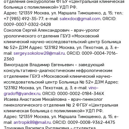
отделения онкоурологии ФГБУ «Центральная клиническая
больница с поликлиникой» УДП РФ.
Адрес: 121359 Москва, ул. Маршала Тимошенко, д. 15; тел.:
+7 (985) 492-35-77; e-mail:
salexdoc@gmail.com
. ORCID:
0009-0007-0302-0428
Соколов Сергей Александрович – врач-уролог
урологического отделения ГБУЗ «Московский
клинический научно-исследовательский центр Больница
№ 52» ДЗМ Адрес: 123182 Москва, ул. Пехотная, д. 3; e-
mail:
sergey.sokolow28@mail.ru
. ORCID: 0009-0004-7016-
2360
Виноградов Владимир Евгеньевич – заведующий
консультативно-диагностическим нефрологическим
отделением ГБУЗ «Московский клинический научно-
исследовательский центр Больница № 52» ДЗМ Адрес:
123182 Москва, ул. Пехотная, д. 3; e-mail:
vino-
gradoff@yandex.ru
. ORCID: 0000-0002-0184-346X
Исаева Анастасия Михайловна – врач-гинеколог
гинекологического отделения № 2 ФГБУ «Центральная
клиническая больница с поликлиникой» УДП РФ.
Адрес: 121359 Москва, ул. Маршала Тимошенко, д. 15; e-
mail:
antropik88@mail.ru
. ORCID: 0009-0008-9362-4475
Трушкина Василиса Руслановна – студентка