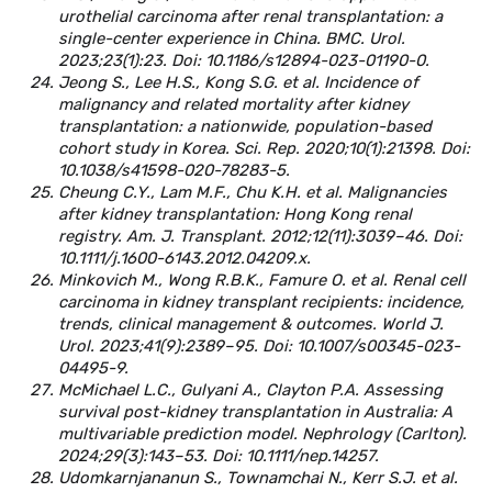
urothelial carcinoma after renal transplantation: a
single-center experience in China. BMC. Urol.
2023;23(1):23. Doi: 10.1186/s12894-023-01190-0.
Jeong S., Lee H.S., Kong S.G. et al. Incidence of
malignancy and related mortality after kidney
transplantation: a nationwide, population-based
cohort study in Korea. Sci. Rep. 2020;10(1):21398. Doi:
10.1038/s41598-020-78283-5.
Cheung C.Y., Lam M.F., Chu K.H. et al. Malignancies
after kidney transplantation: Hong Kong renal
registry. Am. J. Transplant. 2012;12(11):3039–46. Doi:
10.1111/j.1600-6143.2012.04209.x.
Minkovich M., Wong R.B.K., Famure O. et al. Renal cell
carcinoma in kidney transplant recipients: incidence,
trends, clinical management & outcomes. World J.
Urol. 2023;41(9):2389–95. Doi: 10.1007/s00345-023-
04495-9.
McMichael L.C., Gulyani A., Clayton P.A. Assessing
survival post-kidney transplantation in Australia: A
multivariable prediction model. Nephrology (Carlton).
2024;29(3):143–53. Doi: 10.1111/nep.14257.
Udomkarnjananun S., Townamchai N., Kerr S.J. et al.