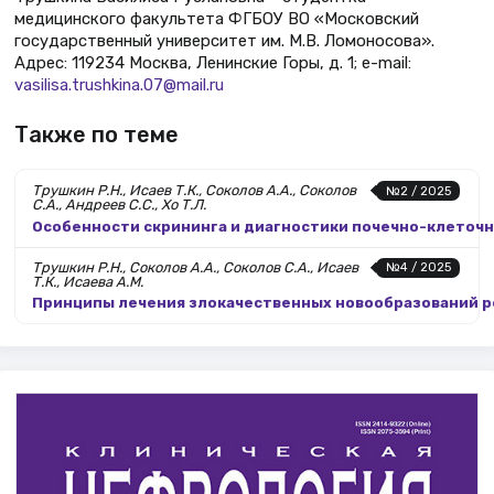
медицинского факультета ФГБОУ ВО «Московский
государственный университет им. М.В. Ломоносова».
Адрес: 119234 Москва, Ленинские Горы, д. 1; e-mail:
vasilisa.trushkina.07@mail.ru
Также по теме
Трушкин Р.Н., Исаев Т.К., Соколов А.А., Соколов
№2 / 2025
С.А., Андреев С.С., Хо Т.Л.
Особенности скрининга и диагностики почечно-клеточн
Трушкин Р.Н., Соколов А.А., Соколов С.А., Исаев
№4 / 2025
Т.К., Исаева А.М.
Принципы лечения злокачественных новообразований р