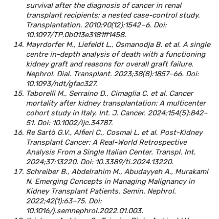
survival after the diagnosis of cancer in renal
transplant recipients: a nested case-control study.
Transplantation. 2010;90(12):1542–6. Doi:
10.1097/TP.0b013e3181ff1458.
Mayrdorfer M., Liefeldt L., Osmanodja B. et al. A single
centre in-depth analysis of death with a functioning
kidney graft and reasons for overall graft failure.
Nephrol. Dial. Transplant. 2023;38(8):1857–66. Doi:
10.1093/ndt/gfac327.
Taborelli M., Serraino D., Cimaglia C. et al. Cancer
mortality after kidney transplantation: A multicenter
cohort study in Italy. Int. J. Cancer. 2024;154(5):842–
51. Doi: 10.1002/ijc.34787.
Re Sartò G.V., Alfieri C., Cosmai L. et al. Post-Kidney
Transplant Cancer: A Real-World Retrospective
Analysis From a Single Italian Center. Transpl. Int.
2024;37:13220. Doi: 10.3389/ti.2024.13220.
Schreiber B., Abdelrahim M., Abudayyeh A., Murakami
N. Emerging Concepts in Managing Malignancy in
Kidney Transplant Patients. Semin. Nephrol.
2022;42(1):63–75. Doi:
10.1016/j.semnephrol.2022.01.003.