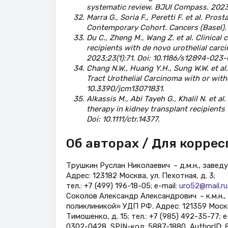
systematic review. BJUI Compass. 2023
Marra G., Soria F., Peretti F. et al. Pro
Contemporary Cohort. Cancers (Basel). 
Du C., Zheng M., Wang Z. et al. Clinica
recipients with de novo urothelial carci
2023;23(1):71. Doi: 10.1186/s12894-023
Chang N.W., Huang Y.H., Sung W.W. et a
Tract Urothelial Carcinoma with or witho
10.3390/jcm13071831.
Alkassis M., Abi Tayeh G., Khalil N. et a
therapy in kidney transplant recipients 
Doi: 10.1111/ctr.14377.
Об авторах / Для корре
Трушкин Руслан Николаевич – д.м.н., зав
Адрес: 123182 Москва, ул. Пехотная, д. 3;
тел.: +7 (499) 196-18-05; е-mail:
uro52@mail.ru
Соколов Александр Александрович – к.м.н.,
поликлиникой» УДП РФ. Адрес: 121359 Моск
Тимошенко, д. 15; тел.: +7 (985) 492-35-77; e
0302-0428, SPIN-код: 5887-1880, AuthorID: 