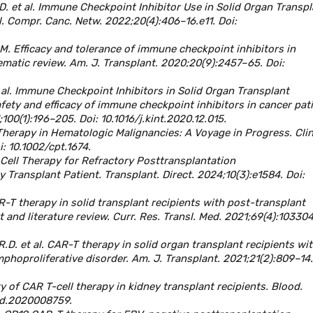
.D. et al. Immune Checkpoint Inhibitor Use in Solid Organ Transpl
l. Compr. Canc. Netw. 2022;20(4):406–16.e11. Doi:
 M. Efficacy and tolerance of immune checkpoint inhibitors in
ematic review. Am. J. Transplant. 2020;20(9):2457–65. Doi:
al. Immune Checkpoint Inhibitors in Solid Organ Transplant
fety and efficacy of immune checkpoint inhibitors in cancer pat
;100(1):196–205. Doi: 10.1016/j.kint.2020.12.015.
Therapy in Hematologic Malignancies: A Voyage in Progress. Clin
i: 10.1002/cpt.1674.
T-Cell Therapy for Refractory Posttransplantation
 Transplant Patient. Transplant. Direct. 2024;10(3):e1584. Doi:
R-T therapy in solid transplant recipients with post-transplant
 and literature review. Curr. Res. Transl. Med. 2021;69(4):103304
.D. et al. CAR-T therapy in solid organ transplant recipients wi
phoproliferative disorder. Am. J. Transplant. 2021;21(2):809–14.
ety of CAR T-cell therapy in kidney transplant recipients. Blood.
ood.2020008759.