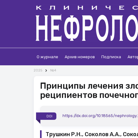
О журнале
Архив номеров
Подписка
Авто
2025
№4
Принципы лечения зл
реципиентов почечног
https://dx.doi.org/10.18565/nephrology
DOI
Трушкин Р.Н., Соколов А.А., Сокол