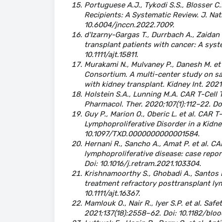
Portuguese A.J., Tykodi S.S., Blosser C
Recipients: A Systematic Review. J. Nat
10.6004/jnccn.2022.7009.
d'Izarny-Gargas T., Durrbach A., Zaidan
transplant patients with cancer: A syst
10.1111/ajt.15811.
Murakami N., Mulvaney P., Danesh M. et 
Consortium. A multi-center study on sa
with kidney transplant. Kidney Int. 2021
Holstein S.A., Lunning M.A. CAR T-Cell 
Pharmacol. Ther. 2020;107(1):112–22. Do
Guy P., Marion O., Oberic L. et al. CAR 
Lymphoproliferative Disorder in a Kidney
10.1097/TXD.0000000000001584.
Hernani R., Sancho A., Amat P. et al. CA
lymphoproliferative disease: case report
Doi: 10.1016/j.retram.2021.103304.
Krishnamoorthy S., Ghobadi A., Santos R
treatment refractory posttransplant lym
10.1111/ajt.16367.
Mamlouk O., Nair R., Iyer S.P. et al. Saf
2021;137(18):2558–62. Doi: 10.1182/bl