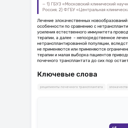
1) ГБУЗ «Московский клинический науч
Россия; 2) ФГБУ «Центральная клиническ
Лечение злокачественных новообразований
особенности по сравнению с нетранспланти
усиления естественного иммунитета прово
терапии, а далее – непосредственное лече
нетрансплантированной популяции, вследс
не применяются или применяются ограничен
терапии и малая выборка пациентов приводя
почечного трансплантата до сих пор остает
Ключевые слова
реципиенты почечного трансплантата
злокачест