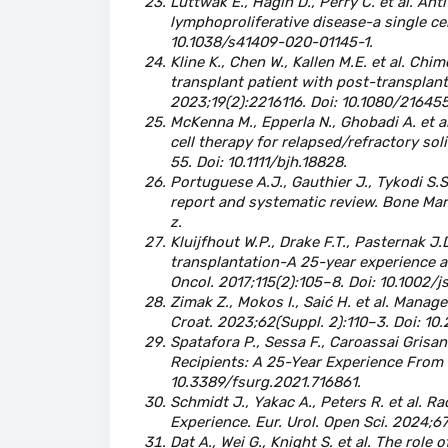
Luttwak E., Hagin D., Perry C. et al. A
lymphoproliferative disease-a single ce
10.1038/s41409-020-01145-1.
Kline K., Chen W., Kallen M.E. et al. Chi
transplant patient with post-transplan
2023;19(2):2216116. Doi: 10.1080/2164
McKenna M., Epperla N., Ghobadi A. et a
cell therapy for relapsed/refractory so
55. Doi: 10.1111/bjh.18828.
Portuguese A.J., Gauthier J., Tykodi S.S
report and systematic review. Bone Ma
z.
Kluijfhout W.P., Drake F.T., Pasternak J.
transplantation-A 25-year experience at 
Oncol. 2017;115(2):105–8. Doi: 10.1002/
Zimak Z., Mokos I., Saić H. et al. Manag
Croat. 2023;62(Suppl. 2):110–3. Doi: 10
Spatafora P., Sessa F., Caroassai Grisan
Recipients: A 25-Year Experience From a
10.3389/fsurg.2021.716861.
Schmidt J., Yakac A., Peters R. et al. 
Experience. Eur. Urol. Open Sci. 2024;67
Dat A., Wei G., Knight S. et al. The role