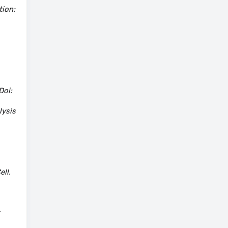
tion:
Doi:
lysis
ll.