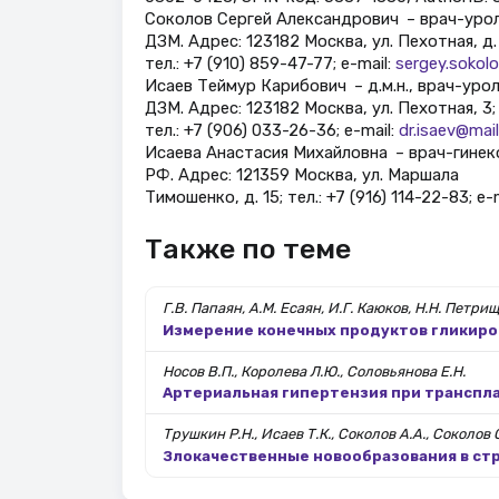
Соколов Сергей Александрович – врач-уро
ДЗМ. Адрес: 123182 Москва, ул. Пехотная, д. 
тел.: +7 (910) 859-47-77; е-mail:
sergey.sokol
Исаев Теймур Карибович – д.м.н., врач-ур
ДЗМ. Адрес: 123182 Москва, ул. Пехотная, 3;
тел.: +7 (906) 033-26-36; е-mail:
dr.isaev@mail
Исаева Анастасия Михайловна – врач-гинек
РФ. Адрес: 121359 Москва, ул. Маршала
Тимошенко, д. 15; тел.: +7 (916) 114-22-83; e-
Также по теме
Г.В. Папаян, А.М. Есаян, И.Г. Каюков, Н.Н. Петри
Измерение конечных продуктов гликиро
Носов В.П., Королева Л.Ю., Соловьянова Е.Н.
Артериальная гипертензия при транспла
Трушкин Р.Н., Исаев Т.К., Соколов А.А., Соколов 
Злокачественные новообразования в ст