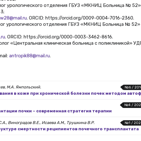
лог урологического отделения ГБУЗ «МКНИЦ Больница № 52»
3;
ow28@mail.ru
. ORCID: https://orcid.org/0009-0004-7016-2360.
олог урологического отделения ГБУЗ «МКНИЦ Больница № 52»
.ru
. ORCID: https://orcid.org/0000-0003-3462-8616.
олог «Центральная клиническая больница с поликлиникой» УД
mail:
antropik88@mail.ru
.
щев, М.А. Ямпольский.
№6 / 201
вания в коже при хронической болезни почек методом авт
№4 / 202
нтации почки – современная стратегия терапии
С.А., Виноградов В.Е., Исаева А.М., Трушкина В.Р.
№1 / 202
руктуре смертности реципиентов почечного трансплантата