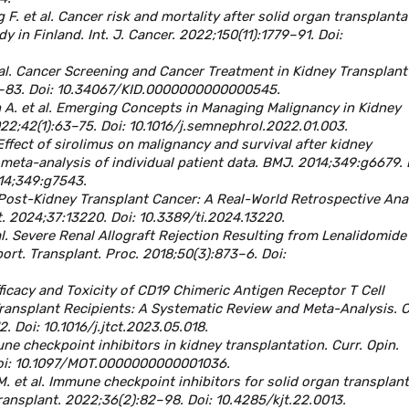
. et al. Cancer risk and mortality after solid organ transplanta
in Finland. Int. J. Cancer. 2022;150(11):1779–91. Doi:
et al. Cancer Screening and Cancer Treatment in Kidney Transplant
69–83. Doi: 10.34067/KID.0000000000000545.
 A. et al. Emerging Concepts in Managing Malignancy in Kidney
022;42(1):63–75. Doi: 10.1016/j.semnephrol.2022.01.003.
. Effect of sirolimus on malignancy and survival after kidney
meta-analysis of individual patient data. BMJ. 2014;349:g6679. 
014;349:g7543.
al. Post-Kidney Transplant Cancer: A Real-World Retrospective Ana
nt. 2024;37:13220. Doi: 10.3389/ti.2024.13220.
 al. Severe Renal Allograft Rejection Resulting from Lenalidomide
rt. Transplant. Proc. 2018;50(3):873–6. Doi:
fficacy and Toxicity of CD19 Chimeric Antigen Receptor T Cell
ansplant Recipients: A Systematic Review and Meta-Analysis. Ce
2. Doi: 10.1016/j.jtct.2023.05.018.
mune checkpoint inhibitors in kidney transplantation. Curr. Opin.
 Doi: 10.1097/MOT.0000000000001036.
 et al. Immune checkpoint inhibitors for solid organ transplant
 Transplant. 2022;36(2):82–98. Doi: 10.4285/kjt.22.0013.