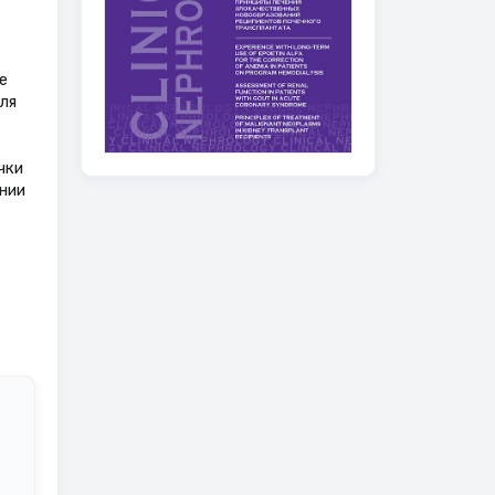
е
ля
чки
нии