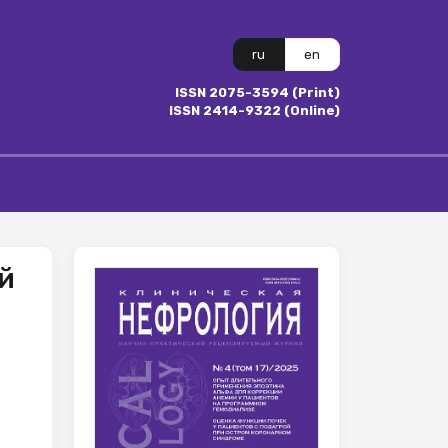
ru
en
ISSN 2075-3594 (Print)
ISSN 2414-9322 (Online)
й