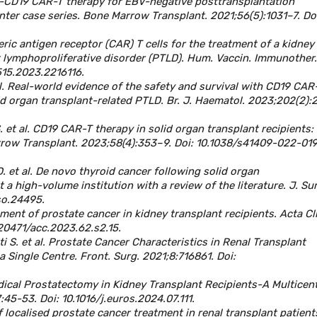
nti-CD19 CAR-T therapy for EBV-negative posttransplantation
nter case series. Bone Marrow Transplant. 2021;56(5):1031–7. Doi
meric antigen receptor (CAR) T cells for the treatment of a kidney
t lymphoproliferative disorder (PTLD). Hum. Vaccin. Immunother.
5515.2023.2216116.
l. Real-world evidence of the safety and survival with CD19 CAR
lid organ transplant-related PTLD. Br. J. Haematol. 2023;202(2):
. et al. CD19 CAR-T therapy in solid organ transplant recipients:
rrow Transplant. 2023;58(4):353–9. Doi: 10.1038/s41409-022-01
D. et al. De novo thyroid cancer following solid organ
a high-volume institution with a review of the literature. J. Sur
jso.24495.
ement of prostate cancer in kidney transplant recipients. Acta Cli
.20471/acc.2023.62.s2.15.
ti S. et al. Prostate Cancer Characteristics in Renal Transplant
 Single Centre. Front. Surg. 2021;8:716861. Doi:
Radical Prostatectomy in Kidney Transplant Recipients-A Multicen
:45-53. Doi: 10.1016/j.euros.2024.07.111.
 of localised prostate cancer treatment in renal transplant patient