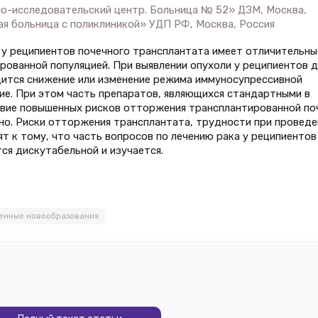
но-исследовательский центр. Больница № 52» ДЗМ, Москва,
ая больница с поликлиникой» УДП РФ, Москва, Россия
 у реципиентов почечного трансплантата имеет отличительны
рованной популяцией. При выявлении опухоли у реципиентов д
дится снижение или изменение режима иммуносупрессивной
ние. При этом часть препаратов, являющихся стандартными в
твие повышенных рисков отторжения трансплантированной по
но. Риски отторжения трансплантата, трудности при проведе
т к тому, что часть вопросов по лечению рака у реципиентов
ся дискутабельной и изучается.
венные новообразования