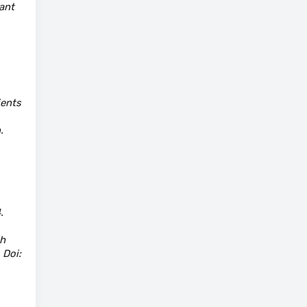
ant
ients
.
.
th
 Doi: