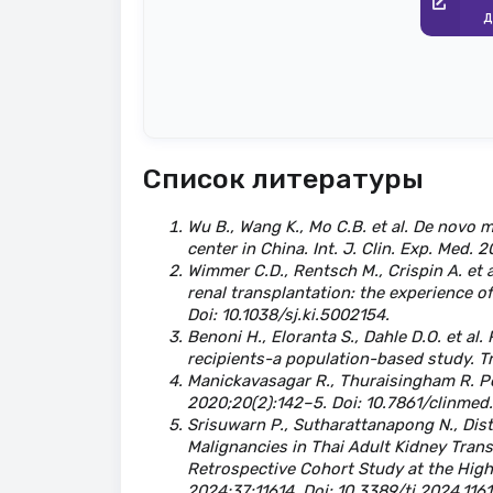
д
Список литературы
Wu B., Wang K., Mo C.B. et al. De novo m
center in China. Int. J. Clin. Exp. Med. 
Wimmer C.D., Rentsch M., Crispin A. et
renal transplantation: the experience of
Doi: 10.1038/sj.ki.5002154.
Benoni H., Eloranta S., Dahle D.O. et al
recipients-a population-based study. Tra
Manickavasagar R., Thuraisingham R. Pos
2020;20(2):142–5. Doi: 10.7861/clinme
Srisuwarn P., Sutharattanapong N., Dis
Malignancies in Thai Adult Kidney Trans
Retrospective Cohort Study at the Highe
2024;37:11614. Doi: 10.3389/ti.2024.116