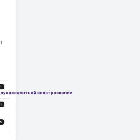
П
4
офлуоресцентной спектроскопии
3
6