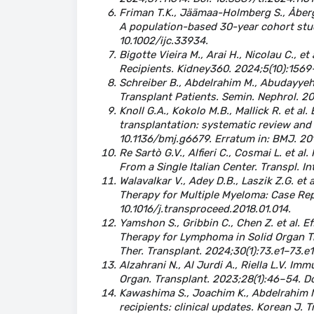
Friman T.K., Jäämaa-Holmberg S., Åberg F
A population-based 30-year cohort study 
10.1002/ijc.33934.
Bigotte Vieira M., Arai H., Nicolau C., 
Recipients. Kidney360. 2024;5(10):15
Schreiber B., Abdelrahim M., Abudayyeh
Transplant Patients. Semin. Nephrol. 2
Knoll G.A., Kokolo M.B., Mallick R. et al
transplantation: systematic review and 
10.1136/bmj.g6679. Erratum in: BMJ. 2
Re Sartò G.V., Alfieri C., Cosmai L. et 
From a Single Italian Center. Transpl. I
Walavalkar V., Adey D.B., Laszik Z.G. et
Therapy for Multiple Myeloma: Case Repo
10.1016/j.transproceed.2018.01.014.
Yamshon S., Gribbin C., Chen Z. et al. E
Therapy for Lymphoma in Solid Organ Tr
Ther. Transplant. 2024;30(1):73.e1–73.e1
Alzahrani N., Al Jurdi A., Riella L.V. Im
Organ. Transplant. 2023;28(1):46–54.
Kawashima S., Joachim K., Abdelrahim M.
recipients: clinical updates. Korean J.