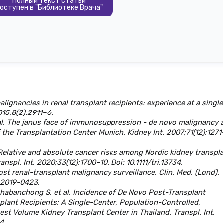
Полный текст статьи
оступен в "Библиотеке Врача"
alignancies in renal transplant recipients: experience at a single
2015;8(2):2911–6.
 al. The janus face of immunosuppression - de novo malignancy a
 the Transplantation Center Munich. Kidney Int. 2007;71(12):1271
. Relative and absolute cancer risks among Nordic kidney transpl
nspl. Int. 2020;33(12):1700–10. Doi: 10.1111/tri.13734.
t renal-transplant malignancy surveillance. Clin. Med. (Lond).
d.2019-0423.
thabanchong S. et al. Incidence of De Novo Post-Transplant
plant Recipients: A Single-Center, Population-Controlled,
st Volume Kidney Transplant Center in Thailand. Transpl. Int.
14.