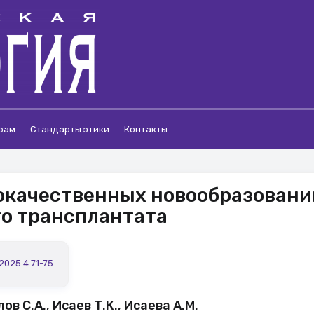
рам
Стандарты этики
Контакты
окачественных новообразовани
о трансплантата
.2025.4.71-75
ов С.А., Исаев Т.К., Исаева А.М.