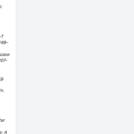
:
-T
248–
 case
907-
g.
n.
ter
s: A