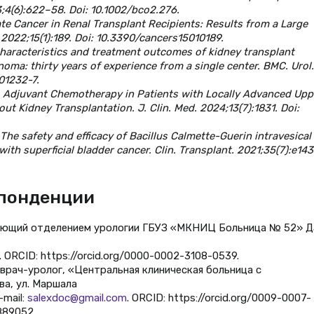
;4(6):622–58. Doi: 10.1002/bco2.276.
state Cancer in Renal Transplant Recipients: Results from a Large
2022;15(1):189. Doi: 10.3390/cancers15010189.
l characteristics and treatment outcomes of kidney transplant
noma: thirty years of experience from a single center. BMC. Urol.
-01232-7.
l. Adjuvant Chemotherapy in Patients with Locally Advanced Upp
ut Kidney Transplantation. J. Clin. Med. 2024;13(7):1831. Doi:
l. The safety and efficacy of Bacillus Calmette-Guerin intravesical
with superficial bladder cancer. Clin. Transplant. 2021;35(7):e143
спонденции
едующий отделением урологии ГБУЗ «МКНИЦ Больница № 52» Д
. ORCID: https://orcid.org/0000-0002-3108-0539.
 врач-уролог, «Центральная клиническая больница с
ва, ул. Маршала
-mail:
salexdoc@gmail.com
. ORCID: https://orcid.org/0009-0007-
889052.