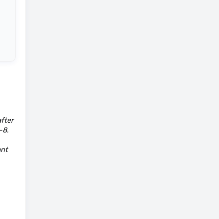
fter
–8.
ant