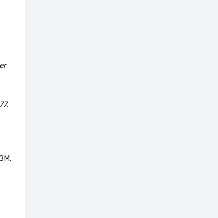
er
77.
ЗМ.