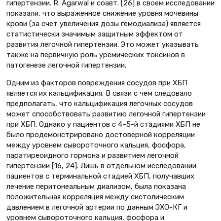
гипертензии. R. Agarwal и соавт. [26] в своем исследовании
показали, что выраженное снижение уровня мочевины
крови (за счет увеличения дозы гемодиализа) является
статистически значимым защитным эффектом от
развития легочной гипертензии. Это может указывать
также на первичную роль уремических токсинов в
патогенезе легочной гипертензии.
Одним из факторов повреждения сосудов при ХБП
является их кальцификация. В связи с чем следовало
предполагать, что кальцификация легочных сосудов
может способствовать развитию легочной гипертензии
при ХБП. Однако у пациентов с 4–5-й стадиями ХБП не
было продемонстрировано достоверной корреляции
между уровнем сывороточного кальция, фосфора,
паратиреоидного гормона и развитием легочной
гипертензии [16, 24]. Лишь в отдельном исследовании
пациентов с терминальной стадией ХБП, получавших
лечение перитонеальным диализом, была показана
положительная корреляция между систолическим
давлением в легочной артерии по данным ЭХО-КГ и
уровнем сывороточного кальция, фосфора и