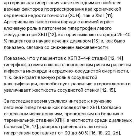
артериальная гипертония является одним из наиболее
важных факторов прогрессирования как хронической
сердечной недостаточности (ХСН), так и ХБП [11].
Артериальная гипертония наряду с анемией играет
ключевую роль в патогенезе гипертрофии левого
желудочка при ХБП [12], которая выявляется среди 25–40
% пациентов в начале лечения диализом [13] и, как было
показано, связана со снижением выживаемости.
Показано, что у пациентов с ХБП 3–4-й стадий [12, 14]
гиперфосфатемия связана с повышенным риском развития
инфаркта миокарда и сердечно-сосудистой смертности,
т. к. она играет важную роль в сосудистой
кальцификации, способствует развитию атеросклероза и
увеличивает жесткость сосудистой стенки [12, 15].
За последнее время усилился интерес к изучению
легочной гипертензии как последствия ХБП. Согласно
отдельным исследованиям, проведенным на больных с
терминальной стадией ХПН, в частности среди диализных
больных [16, 17], распространенность легочной
гипертензии составляет от 30 до 60 % [16, 18, 22, 26],