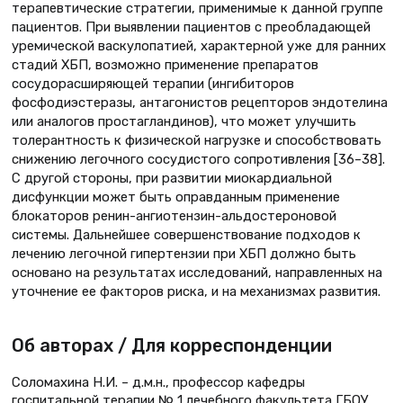
терапевтические стратегии, применимые к данной группе
пациентов. При выявлении пациентов с преобладающей
уремической васкулопатией, характерной уже для ранних
стадий ХБП, возможно применение препаратов
сосудорасширяющей терапии (ингибиторов
фосфодиэстеразы, антагонистов рецепторов эндотелина
или аналогов простагландинов), что может улучшить
толерантность к физической нагрузке и способствовать
снижению легочного сосудистого сопротивления [36–38].
С другой стороны, при развитии миокардиальной
дисфункции может быть оправданным применение
блокаторов ренин-ангиотензин-альдостероновой
системы. Дальнейшее совершенствование подходов к
лечению легочной гипертензии при ХБП должно быть
основано на результатах исследований, направленных на
уточнение ее факторов риска, и на механизмах развития.
Об авторах / Для корреспонденции
Соломахина Н.И. – д.м.н., профессор кафедры
госпитальной терапии № 1 лечебного факультета ГБОУ