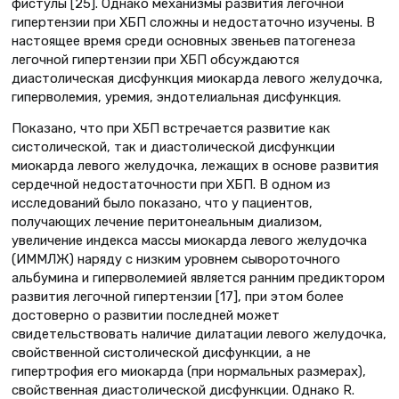
фистулы [25]. Однако механизмы развития легочной
гипертензии при ХБП сложны и недостаточно изучены. В
настоящее время среди основных звеньев патогенеза
легочной гипертензии при ХБП обсуждаются
диастолическая дисфункция миокарда левого желудочка,
гиперволемия, уремия, эндотелиальная дисфункция.
Показано, что при ХБП встречается развитие как
систолической, так и диастолической дисфункции
миокарда левого желудочка, лежащих в основе развития
сердечной недостаточности при ХБП. В одном из
исследований было показано, что у пациентов,
получающих лечение перитонеальным диализом,
увеличение индекса массы миокарда левого желудочка
(ИММЛЖ) наряду с низким уровнем сывороточного
альбумина и гиперволемией является ранним предиктором
развития легочной гипертензии [17], при этом более
достоверно о развитии последней может
свидетельствовать наличие дилатации левого желудочка,
свойственной систолической дисфункции, а не
гипертрофия его миокарда (при нормальных размерах),
свойственная диастолической дисфункции. Однако R.