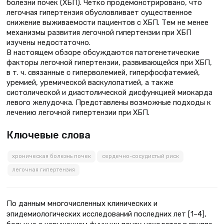
болезни почек (ХБП). Четко продемонстрировано, что
легочная гипертензия обусловливает существенное
снижение выживаемости пациентов с ХБП. Тем не менее
механизмы развития легочной гипертензии при ХБП
изучены недостаточно.
В настоящем обзоре обсуждаются патогенетические
факторы легочной гипертензии, развивающейся при ХБП,
в т. ч. связанные с гиперволемией, гиперфосфатемией,
уремией, уремической васкулопатией, а также
систолической и диастолической дисфункцией миокарда
левого желудочка. Представлены возможные подходы к
лечению легочной гипертензии при ХБП.
Ключевые слова
хроническая болезнь почек
сердечно-сосудистый риск
легочная гипертензия
По данным многочисленных клинических и
эпидемиологических исследований последних лет [1–4],