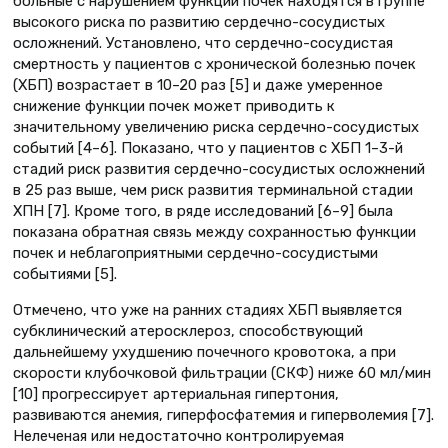
больные с нарушением функции почек находятся в группе
высокого риска по развитию сердечно-сосудистых
осложнений. Установлено, что сердечно-сосудистая
смертность у пациентов с хронической болезнью почек
(ХБП) возрастает в 10–20 раз [5] и даже умеренное
снижение функции почек может приводить к
значительному увеличению риска сердечно-сосудистых
событий [4–6]. Показано, что у пациентов с ХБП 1–3-й
стадий риск развития сердечно-сосудистых осложнений
в 25 раз выше, чем риск развития терминальной стадии
ХПН [7]. Кроме того, в ряде исследований [6–9] была
показана обратная связь между сохранностью функции
почек и неблагоприятными сердечно-сосудистыми
событиями [5].
Отмечено, что уже на ранних стадиях ХБП выявляется
субклинический атеросклероз, способствующий
дальнейшему ухудшению почечного кровотока, а при
скорости клубочковой фильтрации (СКФ) ниже 60 мл/мин
[10] прогрессирует артериальная гипертония,
развиваются анемия, гиперфосфатемия и гиперволемия [7].
Нелеченая или недостаточно контролируемая