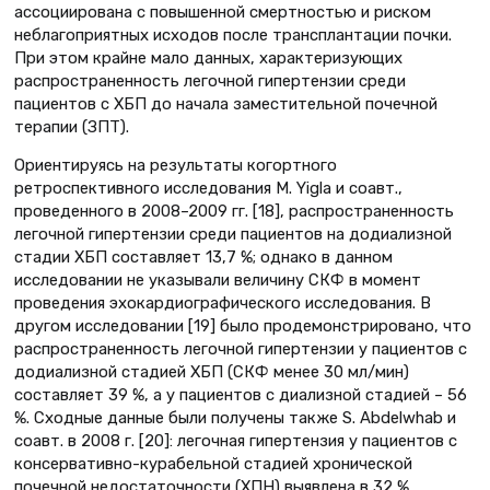
ассоциирована с повышенной смертностью и риском
неблагоприятных исходов после трансплантации почки.
При этом крайне мало данных, характеризующих
распространенность легочной гипертензии среди
пациентов с ХБП до начала заместительной почечной
терапии (ЗПТ).
Ориентируясь на результаты когортного
ретроспективного исследования М. Yigla и соавт.,
проведенного в 2008–2009 гг. [18], распространенность
легочной гипертензии среди пациентов на додиализной
стадии ХБП составляет 13,7 %; однако в данном
исследовании не указывали величину СКФ в момент
проведения эхокардиографического исследования. В
другом исследовании [19] было продемонстрировано, что
распространенность легочной гипертензии у пациентов с
додиализной стадией ХБП (СКФ менее 30 мл/мин)
составляет 39 %, а у пациентов с диализной стадией – 56
%. Сходные данные были получены также S. Abdelwhab и
соавт. в 2008 г. [20]: легочная гипертензия у пациентов с
консервативно-курабельной стадией хронической
почечной недостаточности (ХПН) выявлена в 32 %