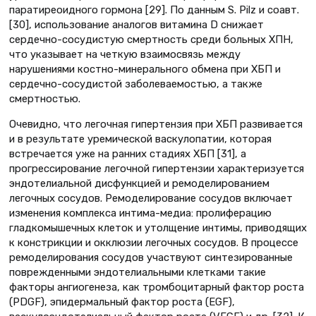
паратиреоидного гормона [29]. По данным S. Pilz и соавт.
[30], использование аналогов витамина D снижает
сердечно-сосудистую смертность среди больных ХПН,
что указывает на четкую взаимосвязь между
нарушениями костно-минерального обмена при ХБП и
сердечно-сосудистой заболеваемостью, а также
смертностью.
Очевидно, что легочная гипертензия при ХБП развивается
и в результате уремической васкулопатии, которая
встречается уже на ранних стадиях ХБП [31], а
прогрессирование легочной гипертензии характеризуется
эндотелиальной дисфункцией и ремоделированием
легочных сосудов. Ремоделирование сосудов включает
изменения комплекса интима-медиа: пролиферацию
гладкомышечных клеток и утолщение интимы, приводящих
к констрикции и окклюзии легочных сосудов. В процессе
ремоделирования сосудов участвуют синтезированные
поврежденными эндотелиальными клетками такие
факторы ангиогенеза, как тромбоцитарный фактор роста
(PDGF), эпидермальный фактор роста (EGF),