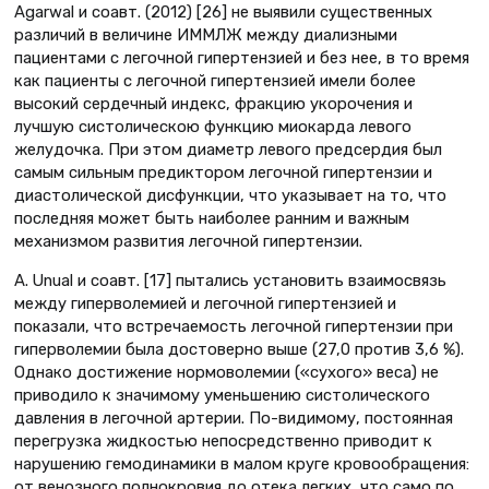
Agarwal и соавт. (2012) [26] не выявили существенных
различий в величине ИММЛЖ между диализными
пациентами с легочной гипертензией и без нее, в то время
как пациенты с легочной гипертензией имели более
высокий сердечный индекс, фракцию укорочения и
лучшую систолическою функцию миокарда левого
желудочка. При этом диаметр левого предсердия был
самым сильным предиктором легочной гипертензии и
диастолической дисфункции, что указывает на то, что
последняя может быть наиболее ранним и важным
механизмом развития легочной гипертензии.
A. Unual и соавт. [17] пытались установить взаимосвязь
между гиперволемией и легочной гипертензией и
показали, что встречаемость легочной гипертензии при
гиперволемии была достоверно выше (27,0 против 3,6 %).
Однако достижение нормоволемии («сухого» веса) не
приводило к значимому уменьшению систолического
давления в легочной артерии. По-видимому, постоянная
перегрузка жидкостью непосредственно приводит к
нарушению гемодинамики в малом круге кровообращения:
от венозного полнокровия до отека легких, что само по