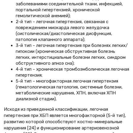
заболеваниями соединительной ткани, инфекцией,
портальной гипертензией, хронической
гемолитической анемией);
2-й тип – легочная гипертензия, связанная с
повреждением миокарда левого желудочка
(систолическая/диастолическая дисфункция,
патология клапанного аппарата);
3-й тип – легочная гипертензия при болезнях легких/
гипоксии (хроническая обструктивная болезнь
легких, интерстициальные болезни легких, синдром
обструктивного апноэ сна);
4-й тип – хроническая тромбоэмболическая легочная
гипертензия;
5-й тип – многофакторная легочная гипертензия
(гематологическая патология, системные болезни,
метаболические нарушения, ХПН, включая ХПН
диализной стадии).
Исходя из приведенной классификации, легочная
гипертензия при ХБП является многофакторной (5-й тип),
развитию которой способствуют костно-минеральные
нарушения [24] и функционирование артериовенозной