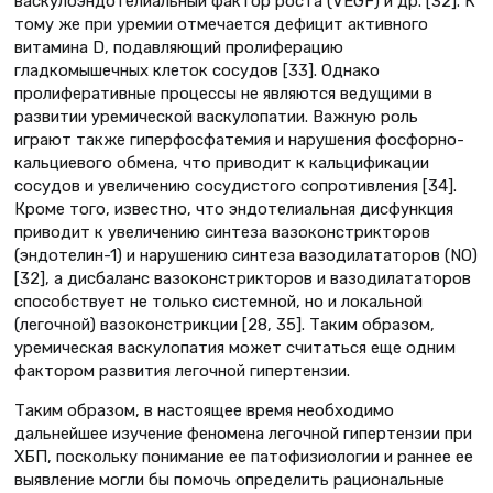
васкулоэндотелиальный фактор роста (VEGF) и др. [32]. К
тому же при уремии отмечается дефицит активного
витамина D, подавляющий пролиферацию
гладкомышечных клеток сосудов [33]. Однако
пролиферативные процессы не являются ведущими в
развитии уремической васкулопатии. Важную роль
играют также гиперфосфатемия и нарушения фосфорно-
кальциевого обмена, что приводит к кальцификации
сосудов и увеличению сосудистого сопротивления [34].
Кроме того, известно, что эндотелиальная дисфункция
приводит к увеличению синтеза вазоконстрикторов
(эндотелин-1) и нарушению синтеза вазодилататоров (NO)
[32], а дисбаланс вазоконстрикторов и вазодилататоров
способствует не только системной, но и локальной
(легочной) вазоконстрикции [28, 35]. Таким образом,
уремическая васкулопатия может считаться еще одним
фактором развития легочной гипертензии.
Таким образом, в настоящее время необходимо
дальнейшее изучение феномена легочной гипертензии при
ХБП, поскольку понимание ее патофизиологии и раннее ее
выявление могли бы помочь определить рациональные