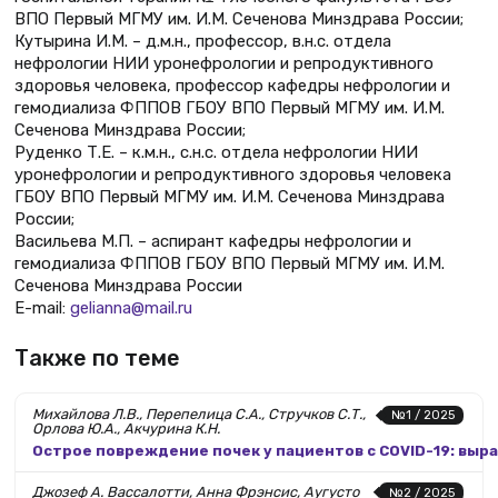
ВПО Первый МГМУ им. И.М. Сеченова Минздрава России;
Кутырина И.М. – д.м.н., профессор, в.н.с. отдела
нефрологии НИИ уронефрологии и репродуктивного
здоровья человека, профeccoр кафедры нефрологии и
гемодиализа ФППОВ ГБОУ ВПО Первый МГМУ им. И.М.
Сеченова Минздрава России;
Руденко Т.Е. – к.м.н., с.н.с. отдела нефрологии НИИ
уронефрологии и репродуктивного здоровья человека
ГБОУ ВПО Первый МГМУ им. И.М. Сеченова Минздрава
России;
Васильева М.П. – аспирант кафедры нефрологии и
гемодиализа ФППОВ ГБОУ ВПО Первый МГМУ им. И.М.
Сеченова Минздрава России
E-mail:
gelianna@mail.ru
Также по теме
Михайлова Л.В., Перепелица С.А., Стручков С.Т.,
№1 / 2025
Орлова Ю.А., Акчурина К.Н.
Острое повреждение почек у пациентов с COVID-19: вы
Джозеф А. Вассалотти, Анна Фрэнсис, Аугусто
№2 / 2025