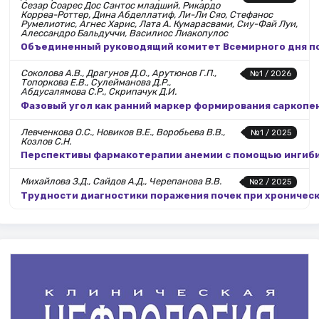
Сезар Соарес Дос Сантос младший, Рикардо
Корреа-Роттер, Дина Абделлатиф, Ли-Ли Сяо, Стефанос
Румелиотис, Агнес Харис, Лата А. Кумарасвами, Сиу-Фай Луи,
Алессандро Бальдуччи, Василиос Лиакопулос
Объединенный руководящий комитет Всемирного дня поч
Соколова А.В., Драгунов Д.О., Арутюнов Г.П.,
№1 / 2026
Топоркова Е.В., Сулейманова Д.Р.,
Абдусалямова С.Р., Скрипачук Д.И.
Фазовый угол как ранний маркер формирования саркопе
Левченкова О.С., Новиков В.Е., Воробьева В.В.,
№1 / 2025
Козлов С.Н.
Перспективы фармакотерапии анемии с помощью ингиби
Михайлова З.Д., Сайдов А.Д., Черепанова В.В.
№2 / 2025
Трудности диагностики поражения почек при хроничес