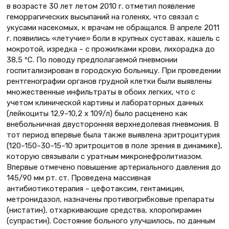
в возрасте 30 лет летом 2010 г. отметил появление
геморрагических высыпаний на голенях, что связал с
укусами насекомых, к врачам не обращался. В апреле 2011
г. появились «летучие» боли в крупных суставах, кашель с
мокротой, изредка – с прожилками крови, лихорадка до
38,5 ºС. По поводу предполагаемой пневмонии
госпитализирован в городскую больницу. При проведении
рентгенографии органов грудной клетки были выявлены
множественные инфильтраты в обоих легких, что с
учетом клинической картины и лабораторных данных
(лейкоциты 12,9–10,2 х 109/л) было расценено как
внебольничная двусторонняя верхнедолевая пневмония. В
тот период впервые была также выявлена эритроцитурия
(120–150–30–15–10 эритроцитов в поле зрения в динамике),
которую связывали с уратным микронефролитиазом.
Впервые отмечено повышение артериального давления до
145/90 мм рт. ст. Проведена массивная
антибиотикотерапия – цефотаксим, гентамицин,
метронидазол, назначены противогрибковые препараты
(нистатин), отхаркивающие средства, хлоропирамин
(супрастин). Состояние больного улучшилось, по данным