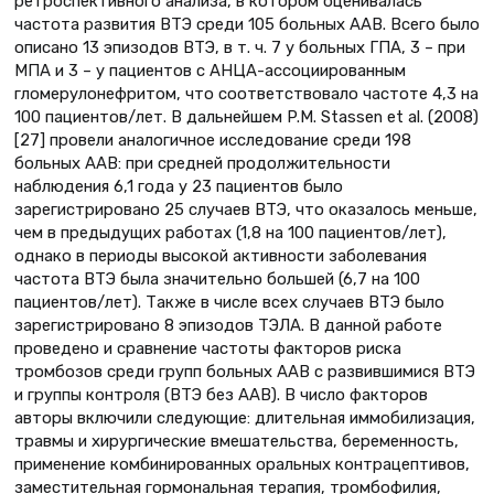
ретроспективного анализа, в котором оценивалась
частота развития ВТЭ среди 105 больных ААВ. Всего было
описано 13 эпизодов ВТЭ, в т. ч. 7 у больных ГПА, 3 – при
МПА и 3 – у пациентов с АНЦА-ассоциированным
гломерулонефритом, что соответствовало частоте 4,3 на
100 пациентов/лет. В дальнейшем P.M. Stassen et al. (2008)
[27] провели аналогичное исследование среди 198
больных ААВ: при средней продолжительности
наблюдения 6,1 года у 23 пациентов было
зарегистрировано 25 случаев ВТЭ, что оказалось меньше,
чем в предыдущих работах (1,8 на 100 пациентов/лет),
однако в периоды высокой активности заболевания
частота ВТЭ была значительно большей (6,7 на 100
пациентов/лет). Также в числе всех случаев ВТЭ было
зарегистрировано 8 эпизодов ТЭЛА. В данной работе
проведено и сравнение частоты факторов риска
тромбозов среди групп больных ААВ с развившимися ВТЭ
и группы контроля (ВТЭ без ААВ). В число факторов
авторы включили следующие: длительная иммобилизация,
травмы и хирургические вмешательства, беременность,
применение комбинированных оральных контрацептивов,
заместительная гормональная терапия, тромбофилия,