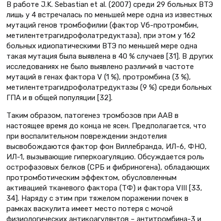
В работе J.K. Sebastian et al. (2007) среди 29 больных ВТЭ
лишь у 4 встречалась по меньшей мере одна из известных
мутаций генов тромбофилии (фактор Vб-протромбин,
метилентетрагидрофолатредуктаза), при этом у 162
больных идиопатическими ВТЭ по меньшей мере одна
такая мутация была выявлена в 40 % случаев [31]. В других
исследованиях не было выявлено различий в частоте
мутаций в генах фактора V (1 %), протромбина (3 %),
метилентетрагидрофолатредуктазы (9 %) среди больных
ГПА и в общей популяции [32].
Таким образом, патогенез тромбозов при ААВ в
настоящее время до конца не ясен. Предполагается, что
при воспалительном повреждении эндотелия
высвобождаются фактор фон Виллебранда, ИЛ-6, ФНО,
ИЛ-1, вызывающие гиперкоагуляцию. Обсуждается роль
острофазовых белков (СРБ и фибриногена), обладающих
протромботическим эффектом, обусловленным
активацией тканевого фактора (ТФ) и фактора VIII [33,
34]. Наряду с этим при тяжелом поражении почек в
рамках васкулита имеет место потеря с мочой
физиологических антикоагулянтов – антитромбина-3 и