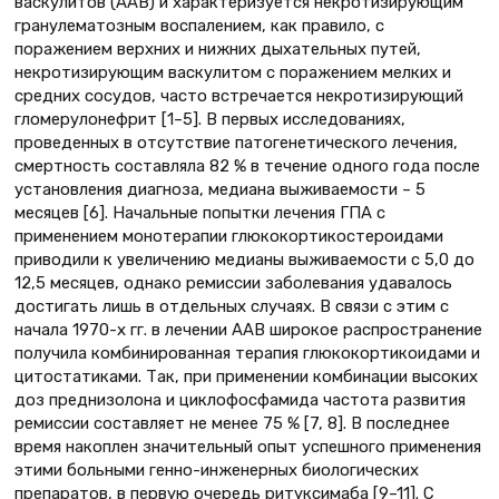
васкулитов (ААВ) и характеризуется некротизирующим
гранулематозным воспалением, как правило, с
поражением верхних и нижних дыхательных путей,
некротизирующим васкулитом с поражением мелких и
средних сосудов, часто встречается некротизирующий
гломерулонефрит [1–5]. В первых исследованиях,
проведенных в отсутствие патогенетического лечения,
смертность составляла 82 % в течение одного года после
установления диагноза, медиана выживаемости – 5
месяцев [6]. Начальные попытки лечения ГПА с
применением монотерапии глюкокортикостероидами
приводили к увеличению медианы выживаемости с 5,0 до
12,5 месяцев, однако ремиссии заболевания удавалось
достигать лишь в отдельных случаях. В связи с этим с
начала 1970-х гг. в лечении ААВ широкое распространение
получила комбинированная терапия глюкокортикоидами и
цитостатиками. Так, при применении комбинации высоких
доз преднизолона и циклофосфамида частота развития
ремиссии составляет не менее 75 % [7, 8]. В последнее
время накоплен значительный опыт успешного применения
этими больными генно-инженерных биологических
препаратов, в первую очередь ритуксимаба [9–11]. С