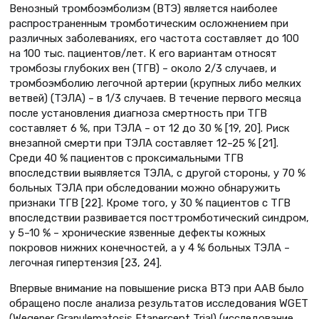
Венозный тромбоэмболизм (ВТЭ) является наиболее
распространенным тромботическим осложнением при
различных заболеваниях, его частота составляет до 100
на 100 тыс. пациентов/лет. К его вариантам относят
тромбозы глубоких вен (ТГВ) – около 2/3 случаев, и
тромбоэмболию легочной артерии (крупных либо мелких
ветвей) (ТЭЛА) – в 1/3 случаев. В течение первого месяца
после установления диагноза смертность при ТГВ
составляет 6 %, при ТЭЛА – от 12 до 30 % [19, 20]. Риск
внезапной смерти при ТЭЛА составляет 12–25 % [21].
Среди 40 % пациентов с проксимальными ТГВ
впоследствии выявляется ТЭЛА, с другой стороны, у 70 %
больных ТЭЛА при обследовании можно обнаружить
признаки ТГВ [22]. Кроме того, у 30 % пациентов с ТГВ
впоследствии развивается посттромботический синдром,
у 5–10 % – хронические язвенные дефекты кожных
покровов нижних конечностей, а у 4 % больных ТЭЛА –
легочная гипертензия [23, 24].
Впервые внимание на повышение риска ВТЭ при ААВ было
обращено после анализа результатов исследования WGET
(Wegener Granulematosis Etanercept Trial) (исследование