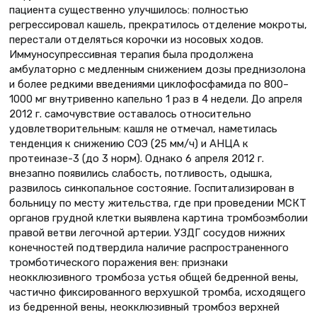
пациента существенно улучшилось: полностью
регрессировал кашель, прекратилось отделение мокроты,
перестали отделяться корочки из носовых ходов.
Иммуносупрессивная терапия была продолжена
амбулаторно с медленным снижением дозы преднизолона
и более редкими введениями циклофосфамида по 800–
1000 мг внутривенно капельно 1 раз в 4 недели. До апреля
2012 г. самочувствие оставалось относительно
удовлетворительным: кашля не отмечал, наметилась
тенденция к снижению СОЭ (25 мм/ч) и АНЦА к
протеиназе-3 (до 3 норм). Однако 6 апреля 2012 г.
внезапно появились слабость, потливость, одышка,
развилось синкопальное состояние. Госпитализирован в
больницу по месту жительства, где при проведении МСКТ
органов грудной клетки выявлена картина тромбоэмболии
правой ветви легочной артерии. УЗДГ сосудов нижних
конечностей подтвердила наличие распространенного
тромботического поражения вен: признаки
неокклюзивного тромбоза устья общей бедренной вены,
частично фиксированного верхушкой тромба, исходящего
из бедренной вены, неокклюзивный тромбоз верхней