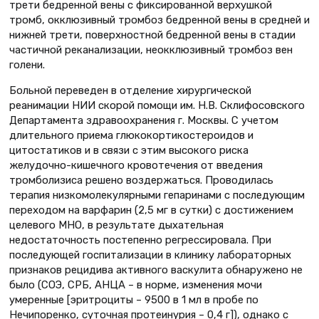
трети бедренной вены с фиксированной верхушкой
тромб, окклюзивный тромбоз бедренной вены в средней и
нижней трети, поверхностной бедренной вены в стадии
частичной реканализации, неокклюзивный тромбоз вен
голени.
Больной переведен в отделение хирургической
реанимации НИИ скорой помощи им. Н.В. Склифосовского
Департамента здравоохранения г. Москвы. С учетом
длительного приема глюкокортикостероидов и
цитостатиков и в связи с этим высокого риска
желудочно-кишечного кровотечения от введения
тромболизиса решено воздержаться. Проводилась
терапия низкомолекулярными гепаринами с последующим
переходом на варфарин (2,5 мг в сутки) с достижением
целевого МНО, в результате дыхательная
недостаточность постепенно регрессировала. При
последующей госпитализации в клинику лабораторных
признаков рецидива активного васкулита обнаружено не
было (СОЭ, СРБ, АНЦА – в норме, изменения мочи
умеренные [эритроциты – 9500 в 1 мл в пробе по
Нечипоренко, суточная протеинурия – 0,4 г]), однако с