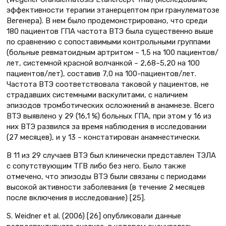
эффективности терапии этанерцептом при гранулематозе
Вегенера). В нем было продемонстрировано, что среди
180 пациентов ГПА частота ВТЭ была существенно выше
по сравнению с сопоставимыми контрольными группами
(больные ревматоидным артритом – 1,5 на 100 пациентов/
лет, системной красной волчанкой – 2,68–5,20 на 100
пациентов/лет), составив 7,0 на 100-пациентов/лет.
Частота ВТЭ соответствовала таковой у пациентов, не
страдавших системными васкулитами, с наличием
эпизодов тромботических осложнений в анамнезе. Всего
ВТЭ выявлено у 29 (16,1 %) больных ГПА, при этом у 16 из
них ВТЭ развился за время наблюдения в исследовании
(27 месяцев), и у 13 – констатирован анамнестически.
В 11 из 29 случаев ВТЭ был клинически представлен ТЭЛА
с сопутствующим ТГВ либо без него. Было также
отмечено, что эпизоды ВТЭ были связаны с периодами
высокой активности заболевания (в течение 2 месяцев
после включения в исследование) [25].
S. Weidner et al. (2006) [26] опубликовали данные