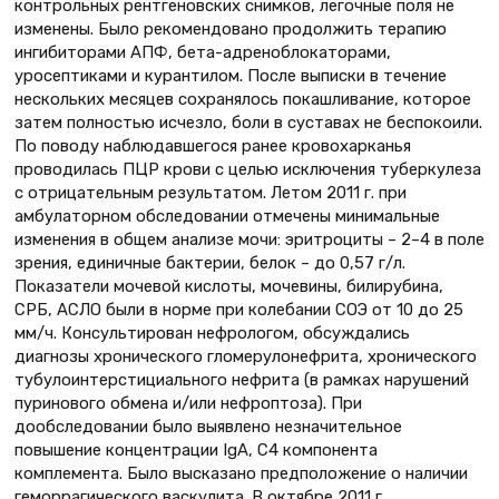
контрольных рентгеновских снимков, легочные поля не
изменены. Было рекомендовано продолжить терапию
ингибиторами АПФ, бета-адреноблокаторами,
уросептиками и курантилом. После выписки в течение
нескольких месяцев сохранялось покашливание, которое
затем полностью исчезло, боли в суставах не беспокоили.
По поводу наблюдавшегося ранее кровохарканья
проводилась ПЦР крови с целью исключения туберкулеза
с отрицательным результатом. Летом 2011 г. при
амбулаторном обследовании отмечены минимальные
изменения в общем анализе мочи: эритроциты – 2–4 в поле
зрения, единичные бактерии, белок – до 0,57 г/л.
Показатели мочевой кислоты, мочевины, билирубина,
СРБ, АСЛО были в норме при колебании СОЭ от 10 до 25
мм/ч. Консультирован нефрологом, обсуждались
диагнозы хронического гломерулонефрита, хронического
тубулоинтерстициального нефрита (в рамках нарушений
пуринового обмена и/или нефроптоза). При
дообследовании было выявлено незначительное
повышение концентрации IgA, C4 компонента
комплемента. Было высказано предположение о наличии
геморрагического васкулита. В октябре 2011 г.