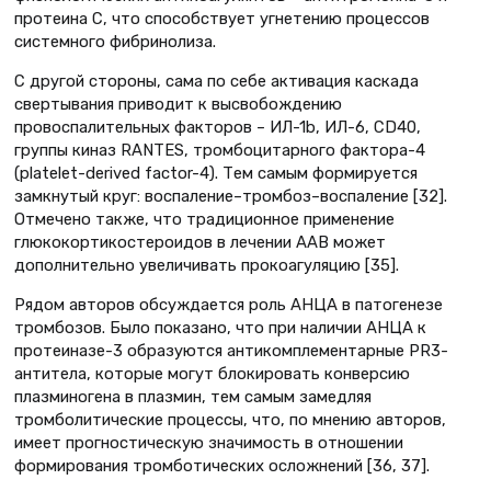
протеина С, что способствует угнетению процессов
системного фибринолиза.
С другой стороны, сама по себе активация каскада
свертывания приводит к высвобождению
провоспалительных факторов – ИЛ-1b, ИЛ-6, CD40,
группы киназ RANTES, тромбоцитарного фактора-4
(platelet-derived factor-4). Тем самым формируется
замкнутый круг: воспаление–тромбоз–воспаление [32].
Отмечено также, что традиционное применение
глюкокортикостероидов в лечении ААВ может
дополнительно увеличивать прокоагуляцию [35].
Рядом авторов обсуждается роль АНЦА в патогенезе
тромбозов. Было показано, что при наличии АНЦА к
протеиназе-3 образуются антикомплементарные PR3-
антитела, которые могут блокировать конверсию
плазминогена в плазмин, тем самым замедляя
тромболитические процессы, что, по мнению авторов,
имеет прогностическую значимость в отношении
формирования тромботических осложнений [36, 37].