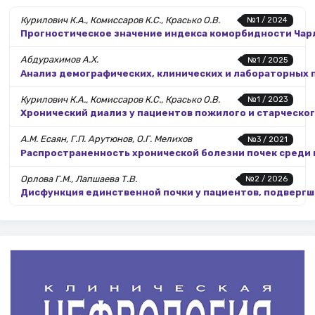
Курилович К.А., Комиссаров К.С., Красько О.В.
№1 / 2024
Прогностическое значение индекса коморбидности Чарл
Абдурахимов А.Х.
№1 / 2025
Анализ демографических, клинических и лабораторных п
Курилович К.А., Комиссаров К.С., Красько О.В.
№1 / 2023
Хронический диализ у пациентов пожилого и старческог
А.М. Есаян, Г.П. Арутюнов, О.Г. Мелихов
№3 / 2021
Распространенность хронической болезни почек среди 
Орлова Г.М., Лапшаева Т.В.
№2 / 2026
Дисфункция единственной почки у пациентов, подверг