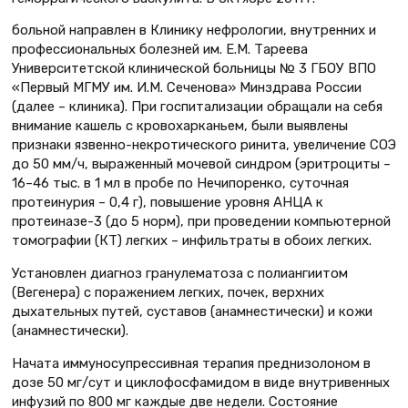
больной направлен в Клинику нефрологии, внутренних и
профессиональных болезней им. Е.М. Тареева
Университетской клинической больницы № 3 ГБОУ ВПО
«Первый МГМУ им. И.М. Сеченова» Минздрава России
(далее – клиника). При госпитализации обращали на себя
внимание кашель с кровохарканьем, были выявлены
признаки язвенно-некротического ринита, увеличение СОЭ
до 50 мм/ч, выраженный мочевой синдром (эритроциты –
16–46 тыс. в 1 мл в пробе по Нечипоренко, суточная
протеинурия – 0,4 г), повышение уровня АНЦА к
протеиназе-3 (до 5 норм), при проведении компьютерной
томографии (КТ) легких – инфильтраты в обоих легких.
Установлен диагноз гранулематоза с полиангиитом
(Вегенера) с поражением легких, почек, верхних
дыхательных путей, суставов (анамнестически) и кожи
(анамнестически).
Начата иммуносупрессивная терапия преднизолоном в
дозе 50 мг/сут и циклофосфамидом в виде внутривенных
инфузий по 800 мг каждые две недели. Состояние