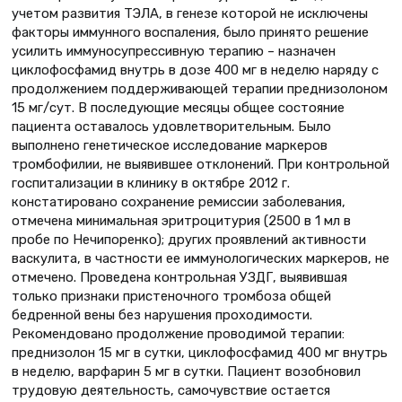
учетом развития ТЭЛА, в генезе которой не исключены
факторы иммунного воспаления, было принято решение
усилить иммуносупрессивную терапию – назначен
циклофосфамид внутрь в дозе 400 мг в неделю наряду с
продолжением поддерживающей терапии преднизолоном
15 мг/сут. В последующие месяцы общее состояние
пациента оставалось удовлетворительным. Было
выполнено генетическое исследование маркеров
тромбофилии, не выявившее отклонений. При контрольной
госпитализации в клинику в октябре 2012 г.
констатировано сохранение ремиссии заболевания,
отмечена минимальная эритроцитурия (2500 в 1 мл в
пробе по Нечипоренко); других проявлений активности
васкулита, в частности ее иммунологических маркеров, не
отмечено. Проведена контрольная УЗДГ, выявившая
только признаки пристеночного тромбоза общей
бедренной вены без нарушения проходимости.
Рекомендовано продолжение проводимой терапии:
преднизолон 15 мг в сутки, циклофосфамид 400 мг внутрь
в неделю, варфарин 5 мг в сутки. Пациент возобновил
трудовую деятельность, самочувствие остается