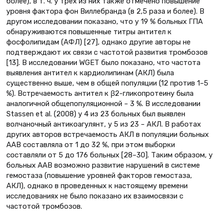
более), в т. ч. у трех из них также отмечено повышение
уровня фактора фон Виллебранда (в 2,5 раза и более). В
другом исследовании показано, что у 19 % больных ГПА
обнаруживаются повышенные титры антител к
фосфолипидам (АФЛ) [27], однако другие авторы не
подтверждают их связи с частотой развития тромбозов
[13]. В исследовании WGET было показано, что частота
выявления антител к кардиолипинам (АКЛ) была
существенно выше, чем в общей популяции (12 против 1–5
%). Встречаемость антител к β2-гликопротеину была
аналогичной общепопуляционной – 3 %. В исследовании
Stassen et al. (2008) у 4 из 23 больных был выявлен
волчаночный антикоагулянт, у 5 из 23 – АКЛ. В работах
других авторов встречаемость АКЛ в популяции больных
ААВ составляла от 1 до 32 %, при этом выборки
составляли от 5 до 176 больных [28–30]. Таким образом, у
больных ААВ возможно развитие нарушений в системе
гемостаза (повышение уровней факторов гемостаза,
АКЛ), однако в проведенных к настоящему времени
исследованиях не было показано их взаимосвязи с
частотой тромбозов.