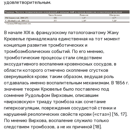
удовлетворительным.
В начале XIX в. французскому патологоанатому Жану
Крювелье принадлежала единственная на тот момент
концепция развития тромботических и
тромбоэмболических событий. По его мнению,
тромботические процессы стали следствием
экссудативного воспаления кровеносных сосудов, в
области которого отмечено скопление сгустков
свернувшейся крови; таким образом, ведущая роль
отдавалась именно воспалительным механизмам. В 1856 г.
значение теории Крювелье было поставлено под
сомнение Рудольфом Вирховым, описавшим
«вирховскую» триаду тромбоза как сочетание
гиперкоагуляции, повреждения сосудистой стенки и
нарушений реологических свойств крови («стаз») [16, 17].
По мнению Вирхова, воспаление служило только
следствием тромбозов, а не их причиной [18].