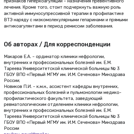
признаков гиперкоагуляции – назначения превентивного
лечения. Кроме того, стоит подчеркнуть важную роль
активной иммуносупрессивной терапии в профилактике
ВТЭ наряду с низкомолекулярными гепаринами и прямыми
антикоагулянтами в период ремиссии заболевания.
Об авторах / Для корреспонденции
Макаров Е.А. – ординатор клиники нефрологии,
внутренних и профессиональных болезней им. Е.М.
Тареева Университетской клинической больницы № 3
ГБОУ ВПО «Первый МГМУ им. И.М. Сеченова» Минздрава
России;
Новиков П.И. – к.м.н., ассистент кафедры внутренних,
профессиональных болезней и пульмонологии медико-
профилактического факультета, заведующий
ревматологическим отделением клиники нефрологии,
внутренних и профессиональных болезней им. Е.М.
Тареева Университетской клинической больницы № 3
ГБОУ ВПО «Первый МГМУ им. И.М. Сеченова» Минздрава
России