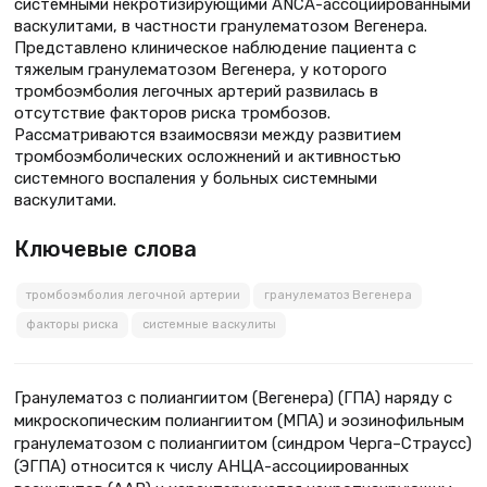
системными некротизирующими ANCA-ассоциированными
васкулитами, в частности гранулематозом Вегенера.
Представлено клиническое наблюдение пациента с
тяжелым гранулематозом Вегенера, у которого
тромбоэмболия легочных артерий развилась в
отсутствие факторов риска тромбозов.
Рассматриваются взаимосвязи между развитием
тромбоэмболических осложнений и активностью
системного воспаления у больных системными
васкулитами.
Ключевые слова
тромбоэмболия легочной артерии
гранулематоз Вегенера
факторы риска
системные васкулиты
Гранулематоз с полиангиитом (Вегенера) (ГПА) наряду с
микроскопическим полиангиитом (МПА) и эозинофильным
гранулематозом с полиангиитом (синдром Черга–Страусс)
(ЭГПА) относится к числу АНЦА-ассоциированных