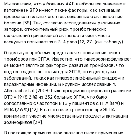
Мы полагаем, что у больных ААВ наибольшее значение в
патогенезе ВТЭ имеют такие факторы, как активация
провоспалительных агентов, связанные с активностью
болезни [38]. Так, согласно исследованиям различных
авторов, относительный риск тромботических
осложнений при высокой активности системного
васкулита повышается в 3–4 раза [12, 27] (см. таблицу).
Отдельную проблему представляет повышение риска
тромбозов при ЭГПА. Известно, что гиперэозинофилия per
se может являться фактором развития тромбозов, что
подтверждено не только для ЭГПА, но и для других
заболеваний, таких как гиперэозинофильный синдром и
паразитарные инфекции. В крупном исследовании Y.
Allenbach et al. (2008) было продемонстрировано развитие
ВТЭ у 19 (8,2 %) из 232 больных ЭГПА, что было
сопоставимо с частотой ВТЭ у пациентов с ГПА (8 %) и
МПА (7,6 %) [12]. В патогенезе тромбозов при ЭГПА
принимают участие множественные продукты активации
эозинофилов [39].
В настоящее время важное значение имеет применение