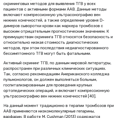
скрининговых методов для выявления ТГВ у всех
пациентов с активными формами ААВ. Данные методы
включают компрессионную ультрасонографию вен
нижних конечностей, а также определение уровня D-
димеров сыворотки крови как маркера тромбозов с
высоким отрицательным прогностическим значением. К
преимуществам скрининга ТГВ относятся безопасность и
относительно низкая стоимость диагностических
методов, при этом последствия недиагностированного
бессимптомного ТГВ могут быть фатальными.
Активный скрининг ТГВ, по данным мировой литературы,
распространен при различных клинических ситуациях.
Так, согласно рекомендациям Американского колледжа
пульмонологов, он должен выполняться больным,
госпитализированным для проведения крупных
ортопедических операций, и включает компрессионную
ультрасонографию вен нижних конечностей [40].
На данный момент традиционно в терапии тромбозов при
ААВ применяются низкомолекулярные гепарины,
варфарин. В работе M. Сushman (2013) содержатся