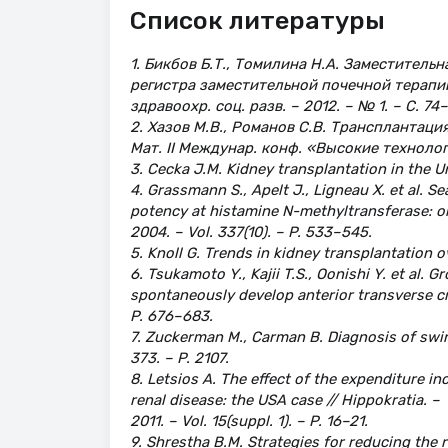
Список литературы
1. Бикбов Б.Т., Томилина Н.А. Заместител
регистра заместительной почечной терапии
здравоохр. соц. разв. – 2012. – № 1. – С. 74
2. Хазов М.В., Романов С.В. Трансплантац
Мат. II Междунар. конф. «Высокие технологи
3. Cecka J.M. Kidney transplantation in the Uni
4. Grassmann S., Apelt J., Ligneau X. et al. 
potency at histamine N-methyltransferase: o
2004. – Vol. 337(10). – P. 533–545.
5. Knoll G. Trends in kidney transplantation ov
6. Tsukamoto Y., Kajii T.S., Oonishi Y. et al.
spontaneously develop anterior transverse cro
P. 676–683.
7. Zuckerman M., Carman B. Diagnosis of swine
373. – P. 2107.
8. Letsios A. The effect of the expenditure in
renal disease: the USA case // Hippokratia. –
2011. – Vol. 15(suppl. 1). – P. 16–21.
9. Shrestha B.M. Strategies for reducing the re