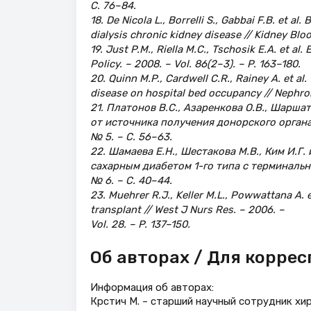
С. 76–84.
18. De Nicola L., Borrelli S., Gabbai F.B. et a
dialysis chronic kidney disease // Kidney Blood
19. Just P.M., Riella M.C., Tschosik E.A. et al
Policy. – 2008. – Vol. 86(2–3). – P. 163–180.
20. Quinn M.P., Cardwell C.R., Rainey A. et a
disease on hospital bed occupancy // Nephron 
21. Платонов B.C., Азаренкова О.В., Шарша
от источника получения донорского органа /
№ 5. – С. 56–63.
22. Шамаева Е.Н., Шестакова М.В., Ким И.Г
сахарным диабетом 1-го типа с терминально
№ 6. – С. 40–44.
23. Muehrer R.J., Keller M.L., Powwattana A.
transplant // West J Nurs Res. – 2006. –
Vol. 28. – P. 137–150.
Об авторах / Для корре
Информация об авторах:
Крстич М. – старший научный сотрудник хи