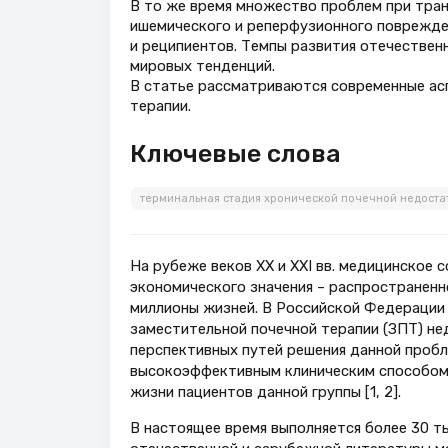
В то же время множество проблем при тра
ишемического и реперфузионного поврежден
и реципиентов. Темпы развития отечестве
мировых тенденций.
В статье рассматриваются современные асп
терапии.
Ключевые слова
терминальная стадия хронической почечной недоста
На рубеже веков ХХ и ХХI вв. медицинское
экономического значения – распространенн
миллионы жизней. В Российской Федерации
заместительной почечной терапии (ЗПТ) не
перспективных путей решения данной пробл
высокоэффективным клиническим способом 
жизни пациентов данной группы [1, 2].
В настоящее время выполняется более 30 ты