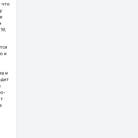
 что
у
е
и
19,
тся
о и
за и
одит
й
но-
нт
е