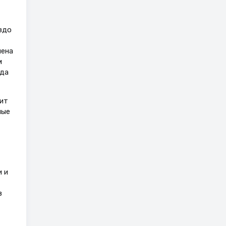
здо
нена
м
ода
ит
ные
 и
в