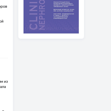
оров
ой
им из
тала