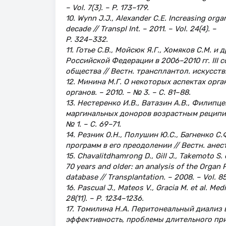
– Vol. 7(3). – P. 173–179.
10. Wynn J.J., Alexander C.E. Increasing orga
decade // Transpl Int. – 2011. – Vol. 24(4). –
P. 324–332.
11. Готье С.В., Мойсюк Я.Г., Хомяков С.М. 
Российской Федерации в 2006–2010 гг. III
общества // Вестн. трансплантол. искусств. 
12. Минина М.Г. О некоторых аспектах орга
органов. – 2010. – № 3. – С. 81–88.
13. Нестеренко И.В., Ватазин А.В., Филипц
маргинальных доноров возрастным реципиен
№ 1. – С. 69–71.
14. Резник О.Н., Полушин Ю.С., Багненко С
программ в его преодолении // Вестн. анест
15. Chavalitdhamrong D., Gill J., Takemoto S
70 years and older: an analysis of the Orga
database // Transplantation. – 2008. – Vol. 85(
16. Pascual J., Mateos V., Gracia M. et al. Me
28(11). – P. 1234–1236.
17. Томилина Н.А. Перитонеальный диализ 
эффективность, проблемы длительного прим