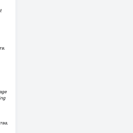
t
тв.
 age
ing
тва,