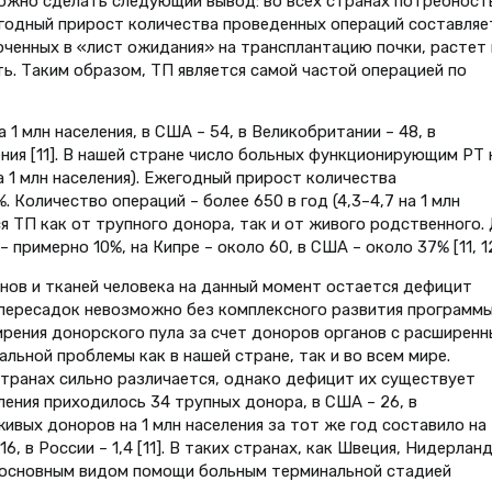
ожно сделать следующий вывод: во всех странах потребност
егодный прирост количества проведенных операций составляе
юченных в «лист ожидания» на трансплантацию почки, растет 
ь. Таким образом, ТП является самой частой операцией по
 1 млн населения, в США – 54, в Великобритании – 48, в
ения [11]. В нашей стране число больных функционирующим РТ 
а 1 млн населения). Ежегодный прирост количества
 Количество операций – более 650 в год (4,3–4,7 на 1 млн
ся ТП как от трупного донора, так и от живого родственного.
 примерно 10%, на Кипре – около 60, в США – около 37% [11, 12
нов и тканей человека на данный момент остается дефицит
 пересадок невозможно без комплексного развития программ
ширения донорского пула за счет доноров органов с расширен
ьной проблемы как в нашей стране, так и во всем мире.
транах сильно различается, однако дефицит их существует
селения приходилось 34 трупных донора, в США – 26, в
 живых доноров на 1 млн населения за тот же год составило на
6, в России – 1,4 [11]. В таких странах, как Швеция, Нидерлан
я основным видом помощи больным терминальной стадией