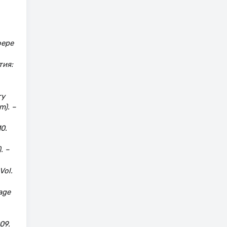
фере
тия:
ry
m). –
10.
. –
Vol.
age
09.