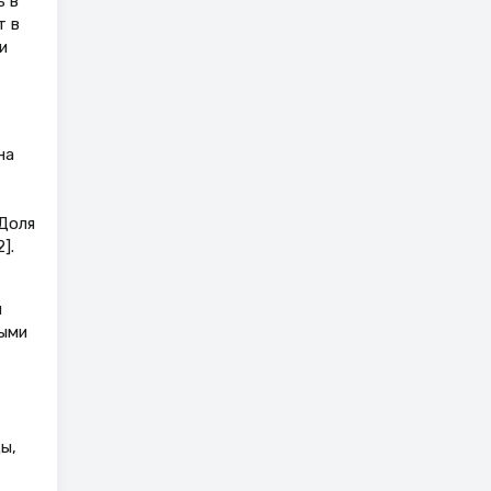
ь в
т в
и
на
 Доля
].
ы
ными
ды,