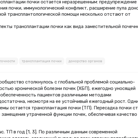
нсплантации почки остается неразрешенным: предупреждение
ия почки, иммунологический конфликт, расширение пула дон
нной трансплантологической помощи несколько отстают от
екты трансплантации почки как вида заместительной почечн
точности
трансплантация почки
донорство органов
 сообщество столкнулось с глобальной проблемой социально-
остью хронической болезни почек (ХБП), ежегодно уносящей
 обеспеченность пациентов различными методами
достаточна, несмотря на ее устойчивый ежегодный рост. Одн
емы остается трансплантация почки (ТП). Пересадка почки с
замещения утраченной функции почек, обеспечивая качество
с. ТП в год [1, 3]. По различным данным современной