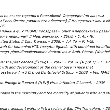
ьная почечная терапия в Российской Федерации (по данным
 Российского диализного общества) // Менеджмент кач. в с
–85.
ия почки в ФГУ «ПОМЦ Росздрава»: опыт и перспективы разви
и в медицине» // Мед. альманах. – 2008. – С. 45–48.
ted States // Clin. Transpl. – 2008. – Vol. 76. – P. 1–18.
Search for histamine H(3) receptor ligands with combined inhibito
mega-piperidinoalkanamine derivatives // Arch. Pharm. (Weinhei
er the past decade // Drugs. – 2008. – Vol. 68 (suppl. 1). – P. 3–
 Growth and development of the cranial base in mice that
ssbite // Am J Orthod Dentofacial Orthop. – 2008. – Vol. 134(5)
-lineage influenza A (H1N1) virus infection // Lancet. – 2009. – 
crease in the morbidity and the mortality of patients with end st
nal transplant waiting list: a review // Exp Clin Transplant. – 20