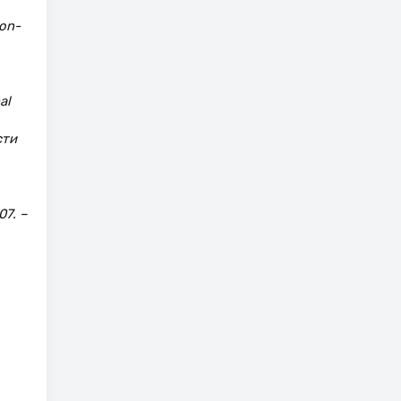
non-
al
сти
7. –