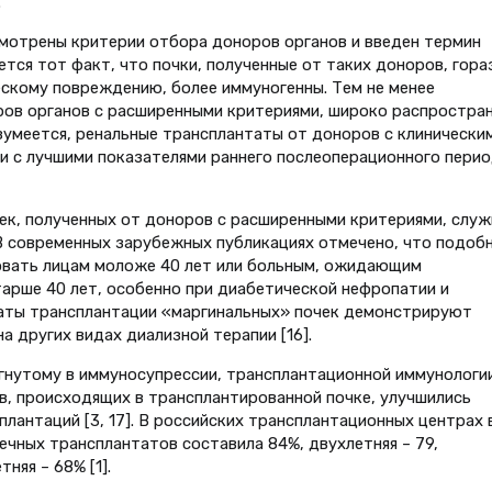
.
смотрены критерии отбора доноров органов и введен термин
тся тот факт, что почки, полученные от таких доноров, гора
кому повреждению, более иммуногенны. Тем не менее
ров органов с расширенными критериями, широко распростра
азумеется, ренальные трансплантаты от доноров с клинически
зи с лучшими показателями раннего послеоперационного пери
ек, полученных от доноров с расширенными критериями, служ
 современных зарубежных публикациях отмечено, что подоб
овать лицам моложе 40 лет или больным, ожидающим
тарше 40 лет, особенно при диабетической нефропатии и
аты трансплантации «маргинальных» почек демонстрируют
 других видах диализной терапии [16].
гнутому в иммуносупрессии, трансплантационной иммунологии
, происходящих в трансплантированной почке, улучшились
лантаций [3, 17]. В российских трансплантационных центрах 
ечных трансплантатов составила 84%, двухлетняя – 79,
няя – 68% [1].