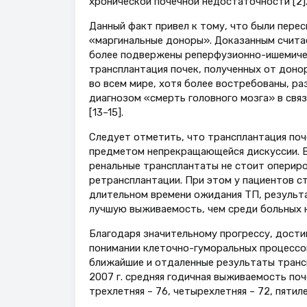
хронической почечной недостаточности [2]
Данный факт привел к тому, что были пере
«маргинальные доноры». Доказанным считае
более подвержены реперфузионно-ишемичес
трансплантация почек, полученных от доно
во всем мире, хотя более востребованы, р
диагнозом «смерть головного мозга» в свя
[13–15].
Следует отметить, что трансплантация поч
предметом непрекращающейся дискуссии. В
ренальные трансплантаты не стоит оперир
ретрансплантации. При этом у пациентов с
длительном времени ожидания ТП, результ
лучшую выживаемость, чем среди больных на
Благодаря значительному прогрессу, дости
понимании клеточно-гуморальных процессов
ближайшие и отдаленные результаты трансп
2007 г. средняя годичная выживаемость поч
трехлетняя – 76, четырехлетняя – 72, пятилет