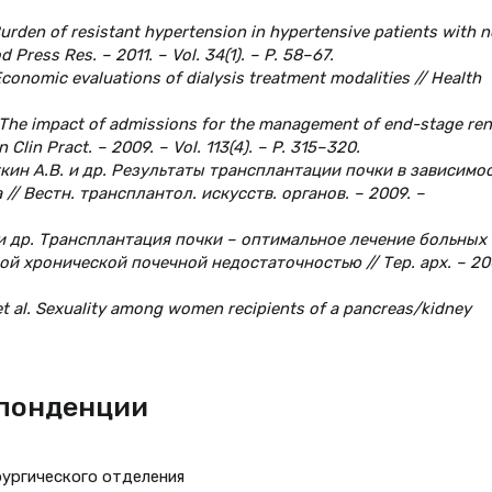
l. Burden of resistant hypertension in hypertensive patients with 
 Press Res. – 2011. – Vol. 34(1). – P. 58–67.
. Economic evaluations of dialysis treatment modalities // Health
l. The impact of admissions for the management of end-stage ren
Clin Pract. – 2009. – Vol. 113(4). – P. 315–320.
ткин А.В. и др. Результаты трансплантации почки в зависимо
/ Вестн. трансплантол. искусств. органов. – 2009. –
. и др. Трансплантация почки – оптимальное лечение больных
й хронической почечной недостаточностью // Тер. арх. – 200
 et al. Sexuality among women recipients of a pancreas/kidney
спонденции
рургического отделения