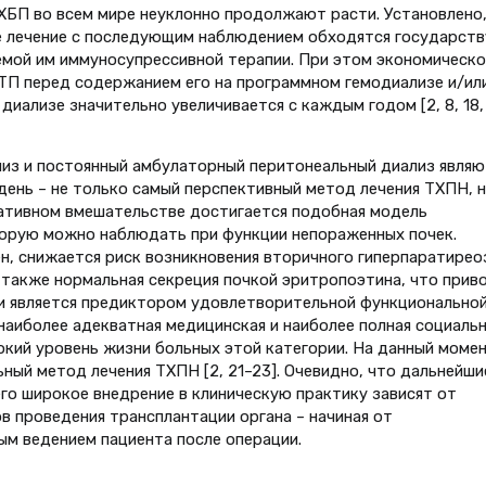
ХБП во всем мире неуклонно продолжают расти. Установлено,
е лечение с последующим наблюдением обходятся государств
емой им иммуносупрессивной терапии. При этом экономическо
ТП перед содержанием его на программном гемодиализе и/ил
ализе значительно увеличивается с каждым годом [2, 8, 18, 
лиз и постоянный амбулаторный перитонеальный диализ являю
день – не только самый перспективный метод лечения ТХПН, н
ративном вмешательстве достигается подобная модель
торую можно наблюдать при функции непораженных почек.
, снижается риск возникновения вторичного гиперпаратирео
также нормальная секреция почкой эритропоэтина, что прив
 и является предиктором удовлетворительной функционально
наиболее адекватная медицинская и наиболее полная социаль
окий уровень жизни больных этой категории. На данный моме
ный метод лечения ТХПН [2, 21–23]. Очевидно, что дальнейши
его широкое внедрение в клиническую практику зависят от
в проведения трансплантации органа – начиная от
ым ведением пациента после операции.