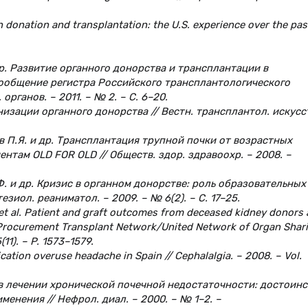
n donation and transplantation: the U.S. experience over the pas
и др. Развитие органного донорства и трансплантации в
 cообщение регистра Российского трансплантологического
органов. – 2011. – № 2. – С. 6–20.
низации органного донорства // Вестн. трансплантол. искусс
ев П.Я. и др. Трансплантация трупной почки от возрастных
там OLD FOR OLD // Обществ. здор. здравоохр. – 2008. –
.Ф. и др. Кризис в органном донорстве: роль образовательных
езиол. реаниматол. – 2009. – № 6(2). – С. 17–25.
. et al. Patient and graft outcomes from deceased kidney donors
n Procurement Transplant Network/United Network of Organ Shar
11). – P. 1573–1579.
dication overuse headache in Spain // Cephalalgia. – 2008. – Vol.
в лечении хронической почечной недостаточности: достоинс
енения // Нефрол. диал. – 2000. – № 1–2. –