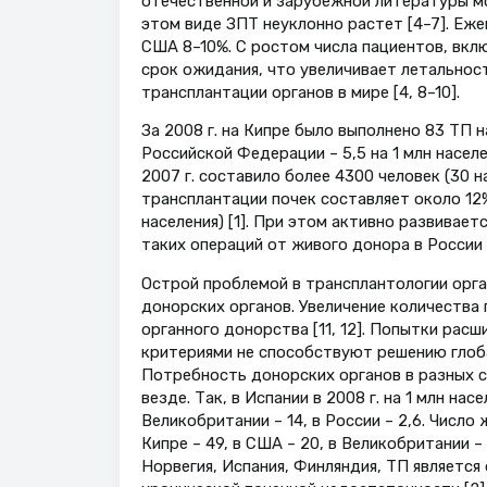
отечественной и зарубежной литературы м
этом виде ЗПТ неуклонно растет [4–7]. Еж
США 8–10%. С ростом числа пациентов, вкл
срок ожидания, что увеличивает летальност
трансплантации органов в мире [4, 8–10].
За 2008 г. на Кипре было выполнено 83 ТП на
Российской Федерации – 5,5 на 1 млн насел
2007 г. составило более 4300 человек (30 н
трансплантации почек составляет около 12%.
населения) [1]. При этом активно развивает
таких операций от живого донора в России –
Острой проблемой в трансплантологии орга
донорских органов. Увеличение количества
органного донорства [11, 12]. Попытки рас
критериями не способствуют решению глобал
Потребность донорских органов в разных с
везде. Так, в Испании в 2008 г. на 1 млн на
Великобритании – 14, в России – 2,6. Число
Кипре – 49, в США – 20, в Великобритании – 1
Норвегия, Испания, Финляндия, ТП являетс