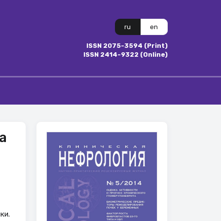
ru
en
ISSN 2075-3594 (Print)
ISSN 2414-9322 (Online)
а
ки.