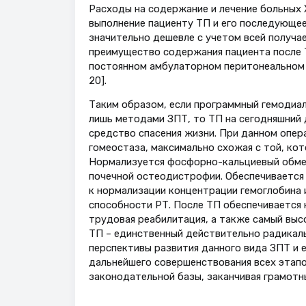
Расходы на содержание и лечение больных 
выполнение пациенту ТП и его последующе
значительно дешевле с учетом всей получа
преимущество содержания пациента после 
постоянном амбулаторном перитонеальном ди
20].
Таким образом, если программный гемодиа
лишь методами ЗПТ, то ТП на сегодняшний 
средство спасения жизни. При данном опе
гомеостаза, максимально схожая с той, ко
Нормализуется фосфорно-кальциевый обмен
почечной остеодистрофии. Обеспечивается 
к нормализации концентрации гемоглобина
способности РТ. После ТП обеспечивается 
трудовая реабилитация, а также самый выс
ТП – единственный действительно радикаль
перспективы развития данного вида ЗПТ и 
дальнейшего совершенствования всех этапо
законодательной базы, заканчивая грамотн