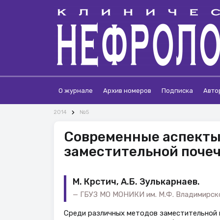
О журнале
Архив номеров
Подписка
Авто
2014
№5
Современные аспекты 
заместительной поче
М. Крстич, А.Б. Зулькарнаев.
ГБУЗ МО МОНИКИ им. М.Ф. Владимирско
Среди различных методов заместительной п