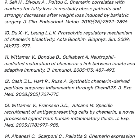
9. Sell H., Divoux A., Poitou C. Chemerin correlates with
markers for fatty liver in morbidly obese patients and
strongly decreases after weight loss induced by bariatric
surgery. J. Clin. Endocrinol. Metab. 2010;(95):2892–2896.
10. Du X.-Y., Leung L.L.K. Proteolytic regulatory mechanism
of chemerin bioactivity. Acta Biochim. Biophys. Sin. 2009;
(4):973–979.
11. Wittamer V., Bondue B., Guillabert A. Neutrophil-
mediated maturation of chemerin: a link between innate and
adaptive immunity. J. Immunol. 2005;175: 487–493.
12. Cash J.L., Hart R., Russ A. Synthetic chemerin-derived
peptides suppress inflammation through ChemR23. J. Exp.
Med. 2008;(205):767–775.
13. Wittamer V., Franssen J.D., Vulcano M. Specific
recruitment of antigenpresenting cells by chemerin, a novel
processed ligand from human inflammatory fluids. J. Exp.
Med. 2003;(198):977–985.
14. Albanesi C., Scarponi C., Pallotta S. Chemerin expression