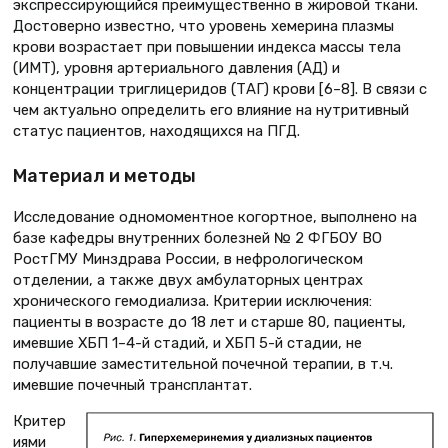
экспрессирующийся преимущественно в жировой ткани.
Достоверно известно, что уровень хемерина плазмы
крови возрастает при повышении индекса массы тела
(ИМТ), уровня артериального давления (АД) и
концентрации триглицеридов (ТАГ) крови [6–8]. В связи с
чем актуально определить его влияние на нутритивный
статус пациентов, находящихся на ПГД.
Материал и методы
Исследование одномоментное когортное, выполнено на
базе кафедры внутренних болезней № 2 ФГБОУ ВО
РостГМУ Минздрава России, в нефрологическом
отделении, а также двух амбулаторных центрах
хронического гемодиализа. Критерии исключения:
пациенты в возрасте до 18 лет и старше 80, пациенты,
имевшие ХБП 1–4-й стадий, и ХБП 5-й стадии, не
получавшие заместительной почечной терапии, в т.ч.
имевшие почечный трансплантат.
Критер
иями