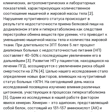
клинических, антропометрических и лабораторных
показателей, характеризующих количественное
соотношение мышечной и жировой массы тела [2].
Нарушение нутритивного статуса происходит в
результате недостаточности приема белковой пищи на
додиализном этапе и гиперкатаболизма как следствия
перестройки обмена веществ при уремии, что приводит к
уменьшению мышечной массы тела и количества жировой
ткани. При длительности ЗПТ более 5 лет процент
диализных больных с недостаточностью питания (НП)
составляет 40–50% с последующим увеличением его в
дальнейшем [3]. Развитие НП у пациентов, находящихся на
лечении ПГД, ассоциируется с увеличением риска общей
смертности на 27% [4]. Целью нашего исследования стало
определение новых факторов, влияющих на нутритивный
статус больных тХПН. На сегодняшний день масса
исследований посвящена изучению влияния различных
цитокинов, участвующих в процессах гиперкатаболизма
[5]. Одним из исследуемых в нашей работе фактором
явился хемерин. Хемерин – это адипокин, представляющий
собой белок, состоящий из 131–137 аминокислот (АК) и