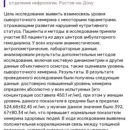
отделение нефрологии, Ростов-на-Дону
Цель исследования: выявить взаимосвязь уровня
сывороточного хемерина с некоторыми параметрами,
отражающими развитие нарушений нутритивного
статуса. Пациенты и методы: в исследовании приняли
участие 83 пациента из двух центров амбулаторного
гемодиализа. У всех изучали анамнестические,
антропометрические, лабораторные данные;
анализировали результаты дополнительных методов
исследования, включая кистевую динамометрии и другие
данные объективного осмотра, также оценивали уровень
сывороточного хемерина. Результаты. В результате
проведенного исследования были получены следующие
данные: достоверно повышенный уровень хемерина
определен абсолютно у всех испытуемых (его
концентрация составила 450,1 нг/мл), при этом у женщин
уровень данного показателя в среднем был в пределах
524,68±82,45 нг/мл, у мужчин данное значение было 392,
67±80,34 нг/мл, что превышает нормальные показатели
хемерина здоровых людей. В ходе исследования выявлена
положительная корреляционная связь между толщиной
подкожно-жировой складки на животе и уровнем