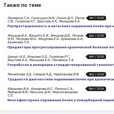
Также по теме
Лелявина Т.А., Галагудза М.М., Сонин Д.Л., Попов
№1 / 2025
С.В., Гусейнов Р.Г., Бештоев А.Х., Малышев Е.А.
Распространенность и патогенез поражения почек при
Жмуров В.А., Вануйто Е.Я., Жмуров Д.В., Петров
№4 / 2025
И.М., Петрова Ю.А., Жмурова Е.А., Ермакова А.А.,
Ермакова П.А.
Предикторы прогрессирования хронической болезни поч
Шмидт И.О., Власова О.Л., Гусейнов Р.Г.,
№4 / 2025
Бештоев А.Х., Малышев Е.А., Лелявина Т.А.
Разработка и валидация стандартизированной технолог
Михайлова З.Д., Сайдов А.Д., Черепанова В.В.
№2 / 2025
Трудности диагностики поражения почек при хроничес
Юмашева В.А., Комарова И.С., Рачина С.А.,
№4 / 2024
Майоров В.В., Мельник Д.М., Мирзахамидова
С.С.
Многофакторное поражение почек у коморбидной паци