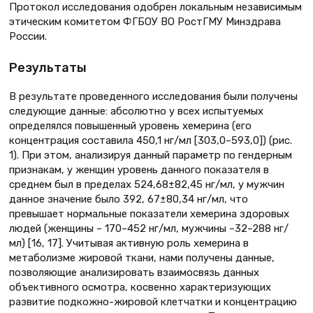
Протокол исследования одобрен локальным независимым
этическим комитетом ФГБОУ ВО РостГМУ Минздрава
России.
Результаты
В результате проведенного исследования были получены
следующие данные: абсолютно у всех испытуемых
определялся повышенный уровень хемерина (его
концентрация составила 450,1 нг/мл [303,0–593,0]) (рис.
1). При этом, анализируя данный параметр по гендерным
признакам, у женщин уровень данного показателя в
среднем был в пределах 524,68±82,45 нг/мл, у мужчин
данное значение было 392, 67±80,34 нг/мл, что
превышает нормальные показатели хемерина здоровых
людей (женщины – 170–452 нг/мл, мужчины –32–288 нг/
мл) [16, 17]. Учитывая активную роль хемерина в
метаболизме жировой ткани, нами получены данные,
позволяющие анализировать взаимосвязь данных
объективного осмотра, косвенно характеризующих
развитие подкожно-жировой клетчатки и концентрацию