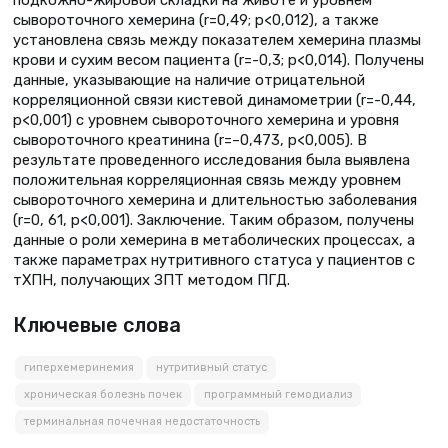
сывороточного хемерина (r=0,49; p<0,012), а также
установлена связь между показателем хемерина плазмы
крови и сухим весом пациента (r=-0,3; p<0,014). Получены
данные, указывающие на наличие отрицательной
корреляционной связи кистевой динамометрии (r=-0,44,
p<0,001) с уровнем сывороточного хемерина и уровня
сывороточного креатинина (r=–0,473, p<0,005). В
результате проведенного исследования была выявлена
положительная корреляционная связь между уровнем
сывороточного хемерина и длительностью заболевания
(r=0, 61, p<0,001). Заключение. Таким образом, получены
данные о роли хемерина в метаболических процессах, а
также параметрах нутритивного статуса у пациентов с
тХПН, получающих ЗПТ методом ПГД.
Ключевые слова
гиперхемеринемия
нутритивный статус
хроническая болезнь почек
программный гемодиализ
терминальная почечная недостаточность