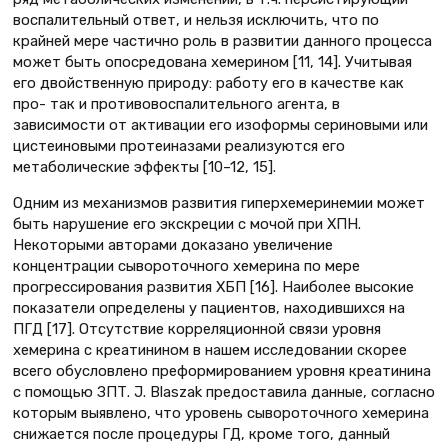
воспалительный ответ, и нельзя исключить, что по
крайней мере частично роль в развитии данного процесса
может быть опосредована хемерином [11, 14]. Учитывая
его двойственную природу: работу его в качестве как
про- так и противовоспалительного агента, в
зависимости от активации его изоформы сериновыми или
цистеиновыми протеиназами реализуются его
метаболические эффекты [10–12, 15].
Одним из механизмов развития гиперхемеринемии может
быть нарушение его экскреции с мочой при ХПН.
Некоторыми авторами доказано увеличение
концентрации сывороточного хемерина по мере
прогрессирования развития ХБП [16]. Наиболее высокие
показатели определены у пациентов, находившихся на
ПГД [17]. Отсутствие корреляционной связи уровня
хемерина с креатинином в нашем исследовании скорее
всего обусловлено преформированием уровня креатинина
с помощью ЗПТ. J. Blaszak предоставила данные, согласно
которым выявлено, что уровень сывороточного хемерина
снижается после процедуры ГД, кроме того, данный