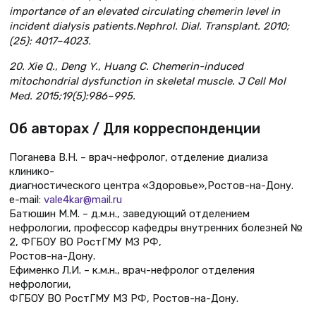
importance of an elevated circulating chemerin level in
incident dialysis patients.Nephrol. Dial. Transplant. 2010;
(25): 4017–4023.
20. Xie Q., Deng Y., Huang C. Chemerin-induced
mitochondrial dysfunction in skeletal muscle. J Cell Mol
Med. 2015;19(5):986–995.
Об авторах / Для корреспонденции
Поганева В.Н. – врач-нефролог, отделение диализа
клинико-
диагностического центра «Здоровье»,Ростов-на-Дону.
e-mail:
vale4kar@mail.ru
Батюшин М.М. – д.м.н., заведующий отделением
нефрологии, профессор кафедры внутренних болезней №
2, ФГБОУ ВО РостГМУ МЗ РФ,
Ростов-на-Дону.
Ефименко Л.И. – к.м.н., врач-нефролог отделения
нефрологии,
ФГБОУ ВО РостГМУ МЗ РФ, Ростов-на-Дону.