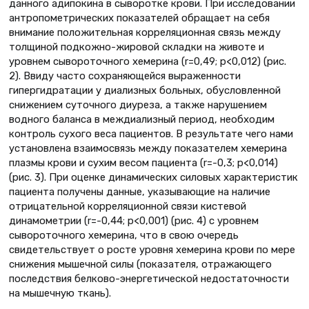
данного адипокина в сыворотке крови. При исследовании
антропометрических показателей обращает на себя
внимание положительная корреляционная связь между
толщиной подкожно-жировой складки на животе и
уровнем сывороточного хемерина (r=0,49; p<0,012) (рис.
2). Ввиду часто сохраняющейся выраженности
гипергидратации у диализных больных, обусловленной
снижением суточного диуреза, а также нарушением
водного баланса в междиализный период, необходим
контроль сухого веса пациентов. В результате чего нами
установлена взаимосвязь между показателем хемерина
плазмы крови и сухим весом пациента (r=-0,3; p<0,014)
(рис. 3). При оценке динамических силовых характеристик
пациента получены данные, указывающие на наличие
отрицательной корреляционной связи кистевой
динамометрии (r=-0,44; p<0,001) (рис. 4) с уровнем
сывороточного хемерина, что в свою очередь
свидетельствует о росте уровня хемерина крови по мере
снижения мышечной силы (показателя, отражающего
последствия белково-энергетической недостаточности
на мышечную ткань).