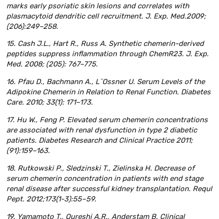
marks early psoriatic skin lesions and correlates with
plasmacytoid dendritic cell recruitment. J. Exp. Med.2009;
(206):249–258.
15. Cash J.L., Hart R., Russ A. Synthetic chemerin-derived
peptides suppress inflammation through ChemR23. J. Exp.
Med. 2008; (205): 767–775.
16. Pfau D., Bachmann A., L¨Ossner U. Serum Levels of the
Adipokine Chemerin in Relation to Renal Function. Diabetes
Care. 2010; 33(1): 171–173.
17. Hu W., Feng P. Elevated serum chemerin concentrations
are associated with renal dysfunction in type 2 diabetic
patients. Diabetes Research and Clinical Practice 2011;
(91):159–163.
18. Rutkowski P., Sledzinski T., Zielinska H. Decrease of
serum chemerin concentration in patients with end stage
renal disease after successful kidney transplantation. Requl
Pept. 2012;173(1-3):55–59.
19. Yamamoto T., Qureshi A.R., Anderstam B. Clinical