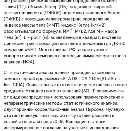
антропометрические измерения: определение объема
талии (ОТ), объема бедер (ОБ), подкожно-жировой
клетчатки живота (ПЖКЖ) подкожно-жирового бедра
(ПЖКБ) с помощью калиперометрии; определение
индекса массы тела (ИМТ): индекс Кетле (кг/м2)
рассчитывался по формуле: ИМТ=M/L2, где M – масса
тела (кг); L – рост (м), возведенный в квадрат; кистевая
динамометрия с помощью кистевого динамометра ДК-50
компании «БМТ-Медтехника», РФ, анализ уровня
сывороточного хемерина с помощью иммуноферментного
анализа (ИФА).
Статистический анализ данных проведен с помощью
компьютерной программы «STATISTICA 10.0» (StatSoft
Inc., США). Описательные статистики представлены в виде
средних и стандартного отклонений (SD). В зависимости
от вида распределения использовали параметрические и
непараметрические методы статистического анализа,
двусторонний корреляционный анализ Пирсона. Нулевую
статистическую гипотезу об отсутствии различий и
связей отвергали при р<0,05. Все пациенты дали
информированное согласие на участие в исследовании.