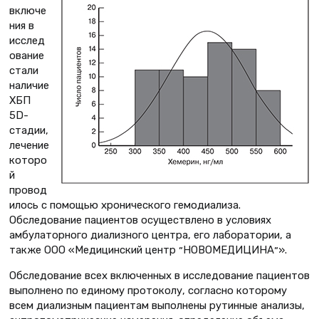
включе
ния в
исслед
ование
стали
наличие
ХБП
5D-
стадии,
лечение
которо
й
провод
илось с помощью хронического гемодиализа.
Обследование пациентов осуществлено в условиях
амбулаторного диализного центра, его лаборатории, а
также ООО «Медицинский центр ״НОВОМЕДИЦИНА״».
Обследование всех включенных в исследование пациентов
выполнено по единому протоколу, согласно которому
всем диализным пациентам выполнены рутинные анализы,