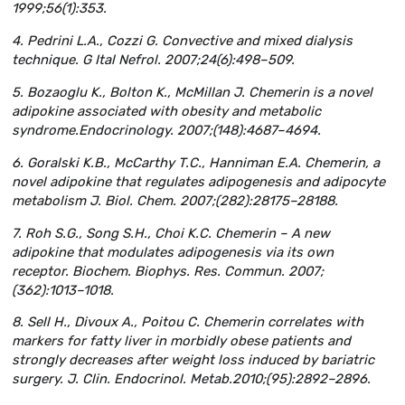
1999;56(1):353.
4. Pedrini L.А., Сozzi G. Convective and mixed dialysis
technique. G Ital Nefrol. 2007;24(6):498–509.
5. Bozaoglu K., Bolton K., McMillan J. Chemerin is a novel
adipokine associated with obesity and metabolic
syndrome.Endocrinology. 2007;(148):4687–4694.
6. Goralski K.B., McCarthy T.C., Hanniman E.A. Chemerin, a
novel adipokine that regulates adipogenesis and adipocyte
metabolism J. Biol. Chem. 2007;(282):28175–28188.
7. Roh S.G., Song S.H., Choi K.C. Chemerin – A new
adipokine that modulates adipogenesis via its own
receptor. Biochem. Biophys. Res. Commun. 2007;
(362):1013–1018.
8. Sell H., Divoux A., Poitou C. Chemerin correlates with
markers for fatty liver in morbidly obese patients and
strongly decreases after weight loss induced by bariatric
surgery. J. Clin. Endocrinol. Metab.2010;(95):2892–2896.