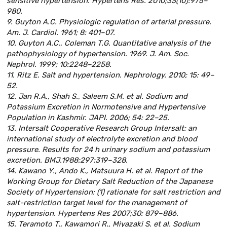
sensitive hypertension. Hypertens Res. 2010;33(10):975–
980.
9. Guyton A.C. Physiologic regulation of arterial pressure.
Am. J. Cardiol. 1961; 8: 401–07.
10. Guyton A.C., Coleman T.G. Quantitative analysis of the
pathophysiology of hypertension. 1969. J. Am. Soc.
Nephrol. 1999; 10:2248–2258.
11. Ritz E. Salt and hypertension. Nephrology. 2010; 15: 49–
52.
12. Jan R.A., Shah S., Saleem S.M. et al. Sodium and
Potassium Excretion in Normotensive and Hypertensive
Population in Kashmir. JAPI. 2006; 54: 22–25.
13. Intersalt Cooperative Research Group Intersalt: an
international study of electrolyte excretion and blood
pressure. Results for 24 h urinary sodium and potassium
excretion. BMJ.1988;297:319–328.
14. Kawano Y., Ando K., Matsuura H. et al. Report of the
Working Group for Dietary Salt Reduction of the Japanese
Society of Hypertension: (1) rationale for salt restriction and
salt-restriction target level for the management of
hypertension. Hypertens Res 2007;30: 879–886.
15. Teramoto T., Kawamori R., Miyazaki S. et al. Sodium