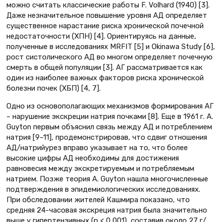
можно считать классические работы F. Volhard (1940) [3].
Даже незначительное повышение уровня АД определяет
существенное нарастание риска хронической почечной
недостаточности (ХПН) [4]. Ориентируясь на данные,
полученные в исследованиях MRFIT [5] и Okinawa Study [6],
рост систолического АД во многом определяет почечную
смерть в общей популяции [3]. АГ рассматривается как
один из наиболее важных факторов риска хронической
болезни почек (ХБП) [4, 7].
Одно из основополагающих механизмов формирования АГ
– нарушение экскреции натрия почками [8]. Еще в 1961 г. A.
Guyton первым объяснил связь между АД и потреблением
натрия [9–11], продемонстрировав, что сдвиг отношения
АД/натрийурез вправо указывает на то, что более
высокие цифры АД необходимы для достижения
равновесия между экскретируемым и потребляемым
натрием. Позже теория A. Guyton нашла многочисленные
подтверждения в эпидемиологических исследованиях.
При обследовании жителей Кашмира показано, что
средняя 24-часовая экскреция натрия была значительно
выше у гипертензивных (p < 0,001), составив около 27 г/