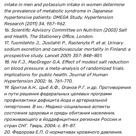
intake in men and potassium intake in women determine
the prevalence of metabolic syndrome in Japanese
hypertensive patients: OMEGA Study. Hypertension
Research (2011) 34, 957–962.
16. Scientific Advisory Committee on Nutrition (2003) Salt
and Health, The Stationery Office, London.
17. Tuomilehto J., Jusilahti P., Rastenyte P. et al. Urinary
sodium excretion and cardiovascular mortality in Finland: a
prospective study. Lancet 2001; 357: 848–851.
18. He F.J., MacGregor G.A. Effect of modest salt reduction
on blood pressure: a meta-analysis of randomized trials.
Implications for public health. Journal of Human
Hypertension 2002; 16, 761–770.
19. Бритов А.Н., Цыб А.Ф., Оганов Р.Г. и др. Противоречия
и пути решения федеральных целевых программ
профилактики дефицита йода и артериальной
гипертонии. В кн.: Медико-социальные аспекты
состояния здоровья и среды обитания населения,
проживающего в йоддефицитных регионах России и
стран СНГ. Тверь, 2004; с. 81–87.
20. Федорова Е.П. О нормативах кровяного давления.