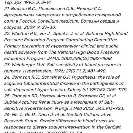
Тер. арх. 1995; 3: 3–14.
21. Волков В.С., Поселюгина О.Б., Нилова С.А.
Артериальная гипертония и потребление поваренной
соли в России. Сonsilium medicum. Болезни сердца и
сосудов. 2009; 9: 27–30.
22. Whelton P.K., He J., Appel L.J. et al. National High Blood
Pressure Education Program Coordinating Committee.
Primary prevention of hypertension: clinical and public
health advisory from The National High Blood Pressure
Education Program. JAMA. 2002;288(15):1882–1888.
23. Weinberger M.H. Salt sensitivity of blood pressure in
humans. Hypertension. 1996; 27(3 Pt 2):481–490.
24. Johnson R.J., Schreiner G.F. Hypothesis: the role of
acquired tubulointerstitial disease in the pathogenesis of
salt-dependent hypertension. Kidney Int 1997;52:1169–1179.
25. Johnson RJ, Herrera-Acosta J, Schreiner GF, et al.
Subtle Acquired Renal Injury as a Mechanism of Salt-
Sensitive Hypertension. N Engl J Med 2002; 346:913–923.
26. He J., Gu D., Chen J. et al. GenSalt Collaborative
Research Group. Gender difference in blood pressure
responses to dietary sodium intervention in the GenSalt