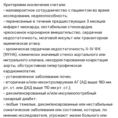
Критериями исключения считали:
• маловероятное сотрудничество с пациентом во время
исследования, недееспособность;
• перенесенные в течение предшествующих 3 месяцев
инфаркт миокарда, нестабильная стенокардия,
чрескожное коронарное вмешательство, сердечная
недостаточность, мозговой инсульт или транзиторная
ишемическая атака;
• хроническая сердечная недостаточность II–IV ФК
(NYHA), клинически значимый стеноз аортального или
митрального клапана, некорректированная коарктация
аорты, обструктивная гипертрофическая
кардиомиопатия;
• установленное заболевание почек;
• вторичная и/или неконтролируемая АГ (АД выше 180 мм
рт. ст. или ДАД выше 110 мм рт. ст.);
• декомпенсированный и/или инсулинопотребный
сахарный диабет;
• любые тяжелые, декомпенсированные или нестабильные
соматические заболевания или состояния, которые, по
мнению исследователя, угрожают жизни больного или