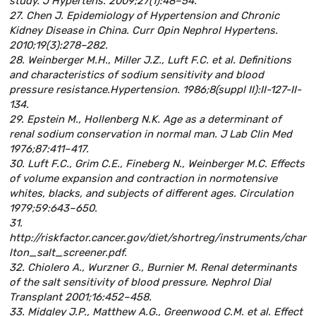
study. J Hypertens. 2009;27(1):48–54.
27. Chen J. Epidemiology of Hypertension and Chronic
Kidney Disease in China. Curr Opin Nephrol Hypertens.
2010;19(3):278–282.
28. Weinberger M.H., Miller J.Z., Luft F.C. et al. Definitions
and characteristics of sodium sensitivity and blood
pressure resistance.Hypertension. 1986;8(suppl II):II-127-II-
134.
29. Epstein M., Hollenberg N.K. Age as a determinant of
renal sodium conservation in normal man. J Lab Clin Med
1976;87:411–417.
30. Luft F.C., Grim C.E., Fineberg N., Weinberger M.C. Effects
of volume expansion and contraction in normotensive
whites, blacks, and subjects of different ages. Circulation
1979;59:643–650.
31.
http://riskfactor.cancer.gov/diet/shortreg/instruments/char
lton_salt_screener.pdf.
32. Chiolero A., Wurzner G., Burnier M. Renal determinants
of the salt sensitivity of blood pressure. Nephrol Dial
Transplant 2001;16:452–458.
33. Midgley J.P., Matthew A.G., Greenwood C.M. et al. Effect