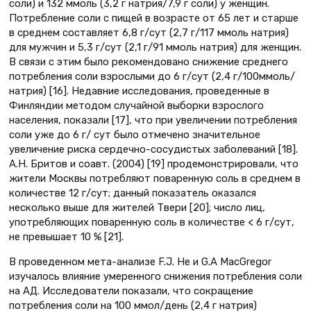
соли) и 132 ммоль (3,2 г натрия/7,9 г соли) у женщин.
Потребление соли с пищей в возрасте от 65 лет и старше
в среднем составляет 6,8 г/сут (2,7 г/117 ммоль натрия)
для мужчин и 5,3 г/сут (2,1 г/91 ммоль натрия) для женщин.
В связи с этим было рекомендовано снижение среднего
потребления соли взрослыми до 6 г/сут (2,4 г/100ммоль/
натрия) [16]. Недавние исследования, проведенные в
Финляндии методом случайной выборки взрослого
населения, показали [17], что при увеличении потребления
соли уже до 6 г/ сут было отмечено значительное
увеличение риска сердечно-сосудистых заболеваний [18].
А.Н. Бритов и соавт. (2004) [19] продемонстрировали, что
жители Москвы потребляют поваренную соль в среднем в
количестве 12 г/сут; данный показатель оказался
несколько выше для жителей Твери [20]; число лиц,
употребляющих поваренную соль в количестве < 6 г/сут,
не превышает 10 % [21].
В проведенном мета-анализе F.J. He и G.A MacGregor
изучалось влияние умеренного снижения потребления соли
на АД. Исследователи показали, что сокращение
потребления соли на 100 ммол/день (2,4 г натрия)