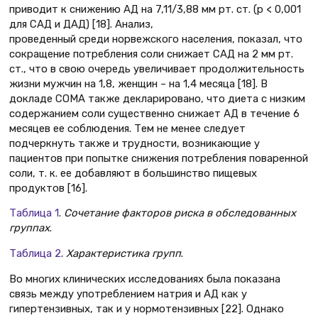
приводит к снижению АД на 7,11/3,88 мм рт. ст. (р < 0,001
для САД и ДАД) [18]. Анализ,
проведенный среди норвежского населения, показал, что
сокращение потребления соли снижает САД на 2 мм рт.
ст., что в свою очередь увеличивает продолжительность
жизни мужчин на 1,8, женщин – на 1,4 месяца [18]. В
докладе COMA также декларировано, что диета с низким
содержанием соли существенно снижает АД в течение 6
месяцев ее соблюдения. Тем не менее следует
подчеркнуть также и трудности, возникающие у
пациентов при попытке снижения потребления поваренной
соли, т. к. ее добавляют в большинство пищевых
продуктов [16].
Таблица 1
.
Сочетание факторов риска в обследованных
группах
.
Таблица 2
.
Характеристика групп
.
Во многих клинических исследованиях была показана
связь между употреблением натрия и АД как у
гипертензивных, так и у нормотензивных [22]. Однако