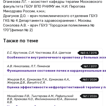
Оганезова Л.Г. – ассистент кафедры терапии Московского
факультета ГБОУ ВПО РНИМУ им. Н.И. Пирогова
Минздрава России, к.м.н.;
Драгунов Д.О. – врач поликлинического отделения ГБУЗ
ГКБ № 4 Департамента здравоохранения г. Москвы;
Соколова А.В. – врач ГБУЗ “Городская поликлиника №
170”(филиал № 2)
Также по теме
Е.С. Крутиков, С.И. Чистякова, В.А. Цветков
№5-6 / 2015
Особенности внутрипочечного кровотока у больных эс
А.В. Николаева, Л.Т. Пименов
№1 / 2017
Функциональное состояние почек и кардиоренальные вз
Жмуров В.А., Ермакова П.А., Ермакова А.А.,
№3 / 2024
Жмуров Д.В., Вануйто Е.Я.
Оценка эффективности нефропротективной терапии у п
Михайлова Л.В., Тынтерова А.М., Рафальский
№1 / 2026
В.В., Крюкова Н.О., Филимонкина Ю.А., Вахнина
К.В.