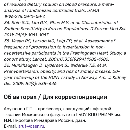
of reduced dietary sodium on blood pressure: a meta-
analysis of randomized controlled trials. JAMA
1996;275:1590–1597.
34. Shin S.J., Lim G.Y., Rhee M.Y. et al. Characteristics of
Sodium Sensitivity in Korean Populations. J Korean Med Sci.
2011; 26(8): 1061–1067.
35. Vasan RS, Larson MG, Leip EP, et al. Assessment of
frequency of progression to hypertension in non-
hypertensive participants in the Framingham Heart Study: a
cohort study. Lancet. 2001;17;358(9294):1682–1686.
36. Munkhaugen J., Lydersen S., Widerшe T.E. et al.
Prehypertension, obesity, and risk of kidney disease: 20-
year follow-up of the HUNT I study in Norway. Am. J. Kidney
Dis. 2009; 54(4): 638–646.
Об авторах / Для корреспонденции
Арутюнов Г.П. – профессор, заведующий кафедрой
терапии Московского факультета ГБОУ ВПО РНИМУ им.
Н.И. Пирогова Минздрава России, д.м.н.
E-mail:
arut@ossn.ru
;