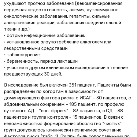
ухудшают прогноз заболевания (декомпенсированная
сердечная недостаточность, анемия, аутоиммунные,
онкологические заболевания, гепатиты, сильные
аллергические реакции, заболевания соединительной
ткани и др.);
• острые инфекционные заболевания;
• установленное злоупотребление алкоголем или
лекарственными средствами;
• табакокурение;
• беременность, период лактации;
• участие в другом клиническом исследовании в течение
предшествующих 30 дней.
В исследование был включен 351 пациент. Пациенты были
распределены по когортам в зависимости от
доминирующего фактора риска: с ИСАГ – 30 пациентов, с
абдоминальным ожирением – 185 пациент, по профилю
суточного АД – “non-dippers” – 83 пациента, с СД – 38
пациентов и группа контроля – 15 пациентов. В связи с
невозможностью формирования абсолютно “чистых”
групп допускалось клинически незначимое сочетание
факторов риска (табл. 1). Группы были сопоставимыми по