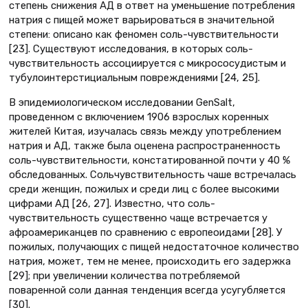
степень снижения АД в ответ на уменьшение потребления
натрия с пищей может варьироваться в значительной
степени: описано как феномен соль-чувствительности
[23]. Существуют исследования, в которых соль-
чувствительность ассоциируется с микрососудистым и
тубулоинтерстициальным повреждениями [24, 25].
В эпидемиологическом исследовании GenSalt,
проведенном с включением 1906 взрослых коренных
жителей Китая, изучалась связь между употреблением
натрия и АД, также была оценена распространенность
соль-чувствительности, констатированной почти у 40 %
обследованных. Сольчувствительность чаше встречалась
среди женщин, пожилых и среди лиц с более высокими
цифрами АД [26, 27]. Известно, что соль-
чувствительность существенно чаще встречается у
афроамериканцев по сравнению с европеоидами [28]. У
пожилых, получающих с пищей недостаточное количество
натрия, может, тем не менее, происходить его задержка
[29]; при увеличении количества потребляемой
поваренной соли данная тенденция всегда усугубляется
[30].