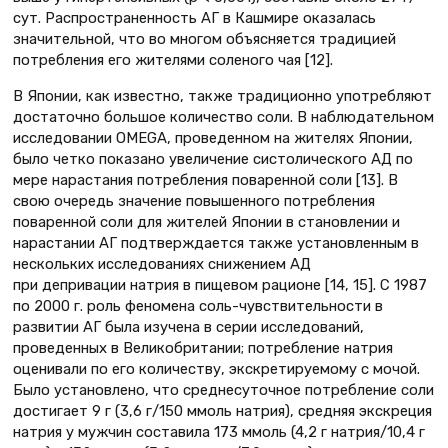
сут. Распространенность АГ в Кашмире оказалась
значительной, что во многом объясняется традицией
потребления его жителями соленого чая [12].
В Японии, как известно, также традиционно употребляют
достаточно большое количество соли. В наблюдательном
исследовании OMEGA, проведенном на жителях Японии,
было четко показано увеличение систолического АД по
мере нарастания потребления поваренной соли [13]. В
свою очередь значение повышенного потребления
поваренной соли для жителей Японии в становлении и
нарастании АГ подтверждается также установленным в
нескольких исследованиях снижением АД
при депривации натрия в пищевом рационе [14, 15]. C 1987
по 2000 г. роль феномена соль-чувствительности в
развитии АГ была изучена в серии исследований,
проведенных в Великобритании; потребление натрия
оценивали по его количеству, экскретируемому с мочой.
Было установлено, что среднесуточное потребление соли
достигает 9 г (3,6 г/150 ммоль натрия), средняя экскреция
натрия у мужчин составила 173 ммоль (4,2 г натрия/10,4 г