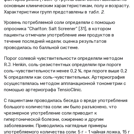
основным клиническим характеристикам, полу и возрасту.
Характеристики групп представлены в
табл. 2
.
Уровень потребляемой соли определяли с помощью
опросника “Charlton: Salt Screener” [31], в котором
пациенты отмечали употребление ими продуктов в
течение последней недели; оценка результатов
проводилась по балльной системе.
Порог солевой чувствительности определяли методом
R.J. Henkin, соль-резистентных определяли при пороге
соль-чувствительности менее 0,2 %, при пороге выше 0,2
% определяли как соль-чувствительных. Артериография
осуществлялась методом аппланационной тонометрии с
помощью артериографа TensioClinic.
С пациентами проводилась беседа о вреде употребления
большого количества соли: им было разъяснено, что
чрезмерное употребление соли приводит к
гипертонической болезни, ожирению и другим
заболеваниям. Приводились наглядные примеры
употребляемого количества соли: 5 г – 1 чайная ложка, 15 г