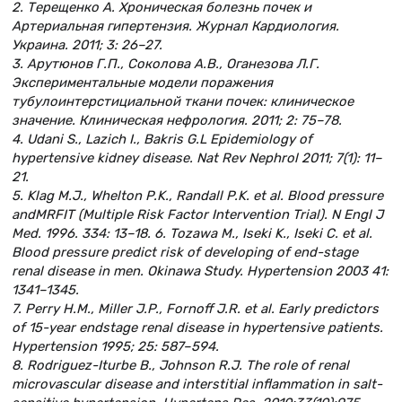
2. Терещенко А. Хроническая болезнь почек и
Артериальная гипертензия. Журнал Кардиология.
Украина. 2011; 3: 26–27.
3. Арутюнов Г.П., Соколова А.В., Оганезова Л.Г.
Экспериментальные модели поражения
тубулоинтерстициальной ткани почек: клиническое
значение. Клиническая нефрология. 2011; 2: 75–78.
4. Udani S., Lazich I., Bakris G.L Epidemiology of
hypertensive kidney disease. Nat Rev Nephrol 2011; 7(1): 11–
21.
5. Klag M.J., Whelton P.K., Randall P.K. et al. Blood pressure
andMRFIT (Multiple Risk Factor Intervention Trial). N Engl J
Med. 1996. 334: 13–18. 6. Tozawa M., Iseki K., Iseki C. et al.
Blood pressure predict risk of developing of end-stage
renal disease in men. Okinawa Study. Hypertension 2003 41:
1341–1345.
7. Perry H.M., Miller J.P., Fornoff J.R. et al. Early predictors
of 15-year endstage renal disease in hypertensive patients.
Hypertension 1995; 25: 587–594.
8. Rodriguez-Iturbe B., Johnson R.J. The role of renal
microvascular disease and interstitial inflammation in salt-