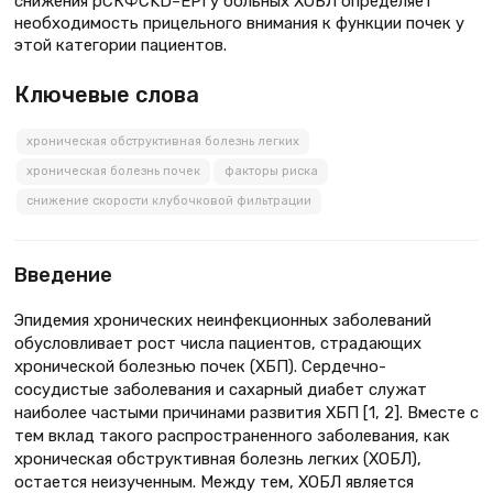
снижения рСКФCKD–EPI у больных ХОБЛ определяет
необходимость прицельного внимания к функции почек у
этой категории пациентов.
Ключевые слова
хроническая обструктивная болезнь легких
хроническая болезнь почек
факторы риска
снижение скорости клубочковой фильтрации
Введение
Эпидемия хронических неинфекционных заболеваний
обусловливает рост числа пациентов, страдающих
хронической болезнью почек (ХБП). Сердечно-
сосудистые заболевания и сахарный диабет служат
наиболее частыми причинами развития ХБП [1, 2]. Вместе с
тем вклад такого распространенного заболевания, как
хроническая обструктивная болезнь легких (ХОБЛ),
остается неизученным. Между тем, ХОБЛ является