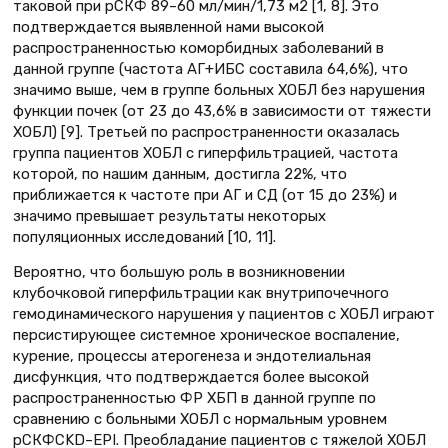
таковой при рСКФ 89–60 мл/мин/1,73 м2 [1, 8]. Это
подтверждается выявленной нами высокой
распространенностью коморбидных заболеваний в
данной группе (частота АГ+ИБС составила 64,6%), что
значимо выше, чем в группе больных ХОБЛ без нарушения
функции почек (от 23 до 43,6% в зависимости от тяжести
ХОБЛ) [9]. Третьей по распространенности оказалась
группа пациентов ХОБЛ с гиперфильтрацией, частота
которой, по нашим данным, достигла 22%, что
приближается к частоте при АГ и СД (от 15 до 23%) и
значимо превышает результаты некоторых
популяционных исследований [10, 11].
Вероятно, что большую роль в возникновении
клубочковой гиперфильтрации как внутрипочечного
гемодинамического нарушения у пациентов с ХОБЛ играют
персистирующее системное хроническое воспаление,
курение, процессы атерогенеза и эндотелиальная
дисфункция, что подтверждается более высокой
распространенностью ФР ХБП в данной группе по
сравнению с больными ХОБЛ с нормальным уровнем
рСКФCKD–EPI. Преобладание пациентов с тяжелой ХОБЛ