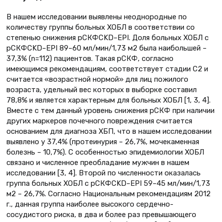
В нашем исследовании выявлены неоднородные по
количеству группы больных ХОБЛ в соответствии со
степенью снижения рСКФCKD–EPI. Доля больных ХОБЛ с
рСКФCKD–EPI 89–60 мл/мин/1,73 м2 была наибольшей –
37,3% (n=112) пациентов. Такая рСКФ, согласно
имеющимся рекомендациям, соответствует стадии С2 и
считается «возрастной нормой» для лиц пожилого
возраста, удельный вес которых в выборке составил
78,8% и является характерным для больных ХОБЛ [1, 3, 4].
Вместе с тем данный уровень снижения рСКФ при наличии
других маркеров почечного повреждения считается
основанием для диагноза ХБП, что в нашем исследовании
выявлено у 37,4% (протеинурия – 26,7%, мочекаменная
болезнь – 10,7%). С особенностью эпидемиологии ХОБЛ
связано и численное преобладание мужчин в нашем
исследовании [3, 4]. Второй по численности оказалась
группа больных ХОБЛ с рСКФCKD–EPI 59–45 мл/мин/1,73
м2 – 26,7%. Согласно Национальным рекомендациям 2012
г., данная группа наиболее высокого сердечно-
сосудистого риска, в два и более раз превышающего