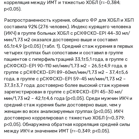
корреляция между ИМТ и тяжестью ХОБЛ (r=-0,384;
р<0,05).
Распространенность курения, общего ФР для ХОБЛ и ХБП
составила 92% (276 человек). Индекс курящего человека
(ИКЧ) в группе больных ХОБЛ с рСКФCKD–EPI 44–30 мл/
мин/1,73 м2 оказался достоверно выше и составил
65,1±4,9 (p<0,05) (табл. 1). Средний стаж курения в первых
четырех группах был сопоставим и составил в группе
пациентов с гиперфильтрацией 33,1±5,1 года, в группе с
рСКФCKD–EPI 90–110 мл/мин/1,73 м2 – 26,5±4,9 года, в
группе с рСКФCKD–EPI 89–60мл/мин/1,73 м2 – 37,4±5,6
года, в группе с рСКФCKD–EPI 59–45 мл/мин/1,73 м2 –
37,3±3,7 года; достоверно более высокий стаж курения
зарегистрирован в группе с рСКФCKD–EPI 45–30 мл/
мин/1,73 м2 – 42,1±4,6 года (p<0,05). Среди мужчин ИКЧ и
средний стаж курения были достоверно выше, чем у
женщин во всех анализируемых группах (p<0,05). ИКЧ
достоверно коррелировал с тяжестью ХОБЛ (r=0,379;
p<0,05). Обнаружена обратная корреляция средней силы
между ИКЧ и значением ИМТ (r=-0,349; p<0,05).