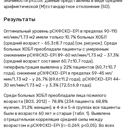
значимости р<0,05. Данные представлены в виде средней
арифметической (М)±стандартное отклонение (SD).
Результаты
Оптимальный уровень рСКФCKD–EPI в пределах 90–110
мл/мин/1,73 м2 имели только 10,7% больных ХОБЛ
(средний возраст – 65,3±8,7 года) (см. рисунок). Среди
больных ХОБЛ преобладали пациенты с умеренным
снижением рСКФCKD–EPI 89–60 мл/мин/1,73 м2 – 37,3%
(средний возраст составил 60,7±10,7 года),
гиперфильтрация выявлена у 22% пациентов (60,7±10,7
года), снижение рСКФCKD–EPI в пределах 59–45 мл/
мин/1,73 м2 – у 26,7% (69,6±11,2 года), рСКФCKD–EPI 44–
30 мл/мин/1,73 м2 – у 3,3% (72,5±6,8 года).
Среди больных ХОБЛ преобладали лица пожилого
возраста (ВОЗ, 2012) – 78,8% (234 пациента; 68,8%
мужчин, 31,2% женщин); в 4-й и 5-й группах все пациенты
были в возрасте 60 лет и старше (табл. 1). Выявлена
отрицательная корреляция средней силы между
возрастом и рСКФCKD–EPI (r=-0,269, p<0,05). Во всех