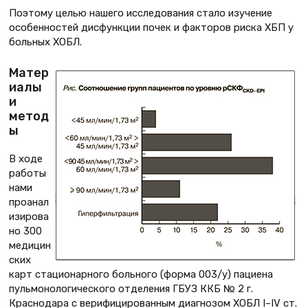
Поэтому целью нашего исследования стало изучение
особенностей дисфункции почек и факторов риска ХБП у
больных ХОБЛ.
Матер
иалы
и
метод
ы
В ходе
работы
нами
проанал
изирова
но 300
медицин
ских
карт стационарного больного (форма 003/у) пациена
пульмонологического отделения ГБУЗ ККБ № 2 г.
Краснодара с верифицированным диагнозом ХОБЛ I–IV ст.