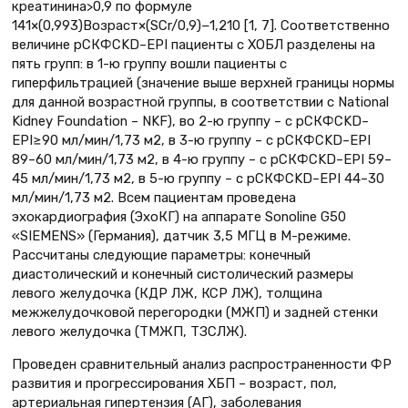
креатинина>0,9 по формуле
141×(0,993)Возраст×(SCr/0,9)−1,210 [1, 7]. Соответственно
величине рСКФCKD–EPI пациенты с ХОБЛ разделены на
пять групп: в 1-ю группу вошли пациенты с
гиперфильтрацией (значение выше верхней границы нормы
для данной возрастной группы, в соответствии с National
Kidney Foundation – NKF), во 2-ю группу – с рСКФCKD–
EPI≥90 мл/мин/1,73 м2, в 3-ю группу – с рСКФCKD–EPI
89–60 мл/мин/1,73 м2, в 4-ю группу – с рСКФCKD–EPI 59–
45 мл/мин/1,73 м2, в 5-ю группу – с рСКФCKD–EPI 44–30
мл/мин/1,73 м2. Всем пациентам проведена
эхокардиография (ЭхоКГ) на аппарате Sonoline G50
«SIEMENS» (Германия), датчик 3,5 МГЦ в М-режиме.
Рассчитаны следующие параметры: конечный
диастолический и конечный систолический размеры
левого желудочка (КДР ЛЖ, КСР ЛЖ), толщина
межжелудочковой перегородки (МЖП) и задней стенки
левого желудочка (ТМЖП, ТЗСЛЖ).
Проведен сравнительный анализ распространенности ФР
развития и прогрессирования ХБП – возраст, пол,
артериальная гипертензия (АГ), заболевания