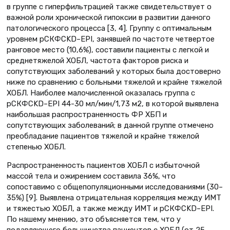
в группе с гиперфильтрацией также свидетельствует о
важной роли хронической гипоксии в развитии данного
патологического процесса [3, 4]. Группу с оптимальным
уровнем рСКФCKD–EPI, занявшей по частоте четвертое
ранговое место (10,6%), составили пациенты с легкой и
среднетяжелой ХОБЛ, частота факторов риска и
сопутствующих заболеваний у которых была достоверно
ниже по сравнению с больными тяжелой и крайне тяжелой
ХОБЛ. Наиболее малочисленной оказалась группа с
рСКФCKD–EPI 44-30 мл/мин/1,73 м2, в которой выявлена
наибольшая распространенность ФР ХБП и
сопутствующих заболеваний; в данной группе отмечено
преобладание пациентов тяжелой и крайне тяжелой
степенью ХОБЛ.
Распространенность пациентов ХОБЛ с избыточной
массой тела и ожирением составила 36%, что
сопоставимо с общепопуляционными исследованиями (30–
35%) [9]. Выявлена отрицательная корреляция между ИМТ
и тяжестью ХОБЛ, а также между ИМТ и рСКФCKD–EPI.
По нашему мнению, это объясняется тем, что у