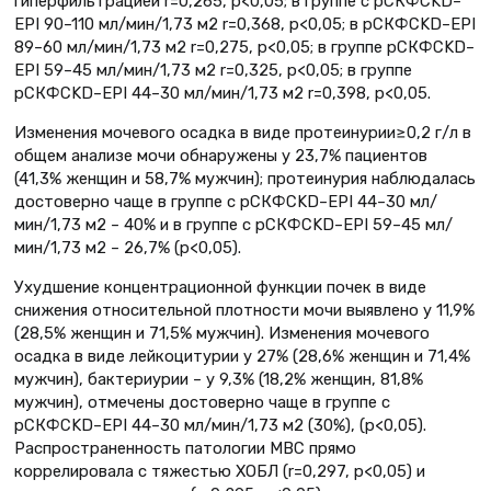
гиперфильтрацией r=0,265, р<0,05; в группе с рСКФCKD–
EPI 90–110 мл/мин/1,73 м2 r=0,368, р<0,05; в рСКФCKD–EPI
89–60 мл/мин/1,73 м2 r=0,275, р<0,05; в группе рСКФCKD–
EPI 59–45 мл/мин/1,73 м2 r=0,325, р<0,05; в группе
рСКФCKD–EPI 44–30 мл/мин/1,73 м2 r=0,398, р<0,05.
Изменения мочевого осадка в виде протеинурии≥0,2 г/л в
общем анализе мочи обнаружены у 23,7% пациентов
(41,3% женщин и 58,7% мужчин); протеинурия наблюдалась
достоверно чаще в группе с рСКФCKD–EPI 44–30 мл/
мин/1,73 м2 – 40% и в группе с рСКФCKD–EPI 59–45 мл/
мин/1,73 м2 – 26,7% (p<0,05).
Ухудшение концентрационной функции почек в виде
снижения относительной плотности мочи выявлено у 11,9%
(28,5% женщин и 71,5% мужчин). Изменения мочевого
осадка в виде лейкоцитурии у 27% (28,6% женщин и 71,4%
мужчин), бактериурии – у 9,3% (18,2% женщин, 81,8%
мужчин), отмечены достоверно чаще в группе с
рСКФCKD–EPI 44–30 мл/мин/1,73 м2 (30%), (p<0,05).
Распространенность патологии МВС прямо
коррелировала с тяжестью ХОБЛ (r=0,297, p<0,05) и