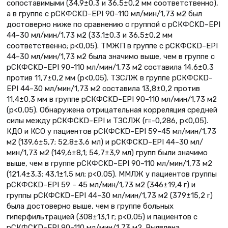
сопоставимыми (34,9±0,3 и 36,5±0,2 мм соответственно),
а в группе с рСКФCKD–EPI 90–110 мл/мин/1,73 м2 был
достоверно ниже по сравнению с группой с рСКФCKD–EPI
44–30 мл/мин/1,73 м2 (33,1±0,3 и 36,5±0,2 мм
соответственно; p<0,05). ТМЖП в группе с рСКФCKD–EPI
44–30 мл/мин/1,73 м2 была значимо выше, чем в группе с
рСКФCKD–EPI 90–110 мл/мин/1,73 м2 составила 14,6±0,3
против 11,7±0,2 мм (p<0,05). ТЗСЛЖ в группе рСКФCKD–
EPI 44–30 мл/мин/1,73 м2 составила 13,8±0,2 против
11,4±0,3 мм в группе рСКФCKD–EPI 90–110 мл/мин/1,73 м2
(p<0,05). Обнаружена отрицательная корреляция средней
силы между рСКФCKD–EPI и ТЗСЛЖ (r=-0,286, p<0,05).
КДО и КСО у пациентов рСКФCKD–EPI 59–45 мл/мин/1,73
м2 (139,6±5,7; 52,8±3,6 мл) и рСКФCKD–EPI 44–30 мл/
мин/1,73 м2 (149,6±8,1; 54,7±3,9 мл) групп были значимо
выше, чем в группе рСКФCKD–EPI 90–110 мл/мин/1,73 м2
(121,4±3,3; 43,1±1,5 мл; p<0,05). ММЛЖ у пациентов группы
рСКФCKD–EPI 59 – 45 мл/мин/1,73 м2 (346±19,4 г) и
группы рСКФCKD–EPI 44–30 мл/мин/1,73 м2 (379±15,2 г)
была достоверно выше, чем в группе больных
гиперфильтрацией (308±13,1 г; p<0,05) и пациентов с
рСКФCKD–EPI 90–110 мл/мин/1,73 м2. Выявлена