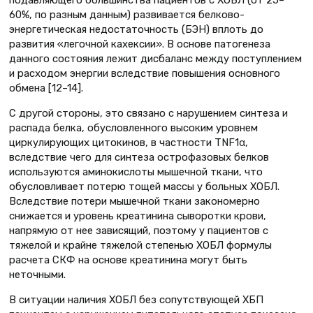
подавляющего большинства пациентов с ХОБЛ (от 25–
60%, по разным данным) развивается белково-
энергетическая недостаточность (БЭН) вплоть до
развития «легочной кахексии». В основе патогенеза
данного состояния лежит дисбаланс между поступлением
и расходом энергии вследствие повышения основного
обмена [12–14].
С другой стороны, это связано с нарушением синтеза и
распада белка, обусловленного высоким уровнем
циркулирующих цитокинов, в частности TNF1α,
вследствие чего для синтеза острофазовых белков
используются аминокислоты мышечной ткани, что
обусловливает потерю тощей массы у больных ХОБЛ.
Вследствие потери мышечной ткани закономерно
снижается и уровень креатинина сыворотки крови,
напрямую от нее зависящий, поэтому у пациентов с
тяжелой и крайне тяжелой степенью ХОБЛ формулы
расчета СКФ на основе креатинина могут быть
неточными.
В ситуации наличия ХОБЛ без сопутствующей ХБП