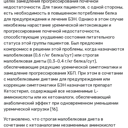
целях замедления прогрессирования почечной
недостаточности. Для таких пациентов, с одной стороны,
есть необходимость в повышенном потреблении белка
для предупреждения и лечения БЭН. Однако в этом случае
неизбежны нарастание уремической интоксикации и
прогрессирование почечной недостаточности,
способствующие ухудшению состояния питательного
статуса этой группы пациентов. Был предложен
компромисс в решении этой проблемы, когда назначаются
малобелковая (0,6 г/кг белка/сут) или строгая
малобелковая диеты (0,3–0,4 г/кг белка/сут),
обеспечивающие редукцию уремической симптоматики и
замедление прогрессирования ХБП. При этом в сочетании
с малобелковыми диетами для предупреждения или
коррекции симптоматики БЭН назначается препарат
Кетостерил, содержащий все незаменимые L-
аминокислоты или их кетоаналоги, обеспечивающий
анаболический эффект при одновременном уменьшении
уремической нагрузки [16].
Установлено, что строгая малобелковая диета в
сочетании с кетоаналогами незаменимых аминокислот