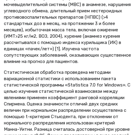
мочевыделительной системы (МВС) в анамнезе, нарушения
углеводного обмена, длительный прием нестероидных
противовоспалительных препаратов (НПВС) (>4
стандартных доз в месяц, на протяжении 3 и более
месяцев), избыточная масса тела, включая ожирение
(ИМТ>25 кг/м2, ВОЗ, 2004), курение (анамнез курения
рассчитывался с помощью индекса курильщика (ИК) в
единицах «пачек/лет») [1]. Изучена частота
сопутствующих заболеваний, оказывающих существенное
влияние на прогноз для пациентов.
Статистическая обработка проведена методами
вариационной статистики с использованием пакета
статистической программы «Statistica 7.0 for Windows». С
целью изучения статистической взаимосвязи между
явлениями применен коэффициент ранговой корреляции
Спирмена. Оценка значимости отличий двух средних
величин при нормальном распределении осуществлена с
помощью t-критерия Стьюдента, при отклонении от
нормального распределения использован критерий
Манна–Уитни. Разница считалась достоверной при уровне