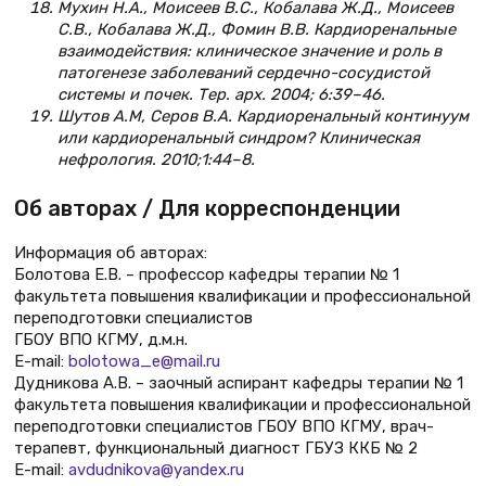
Мухин Н.А., Моисеев В.С., Кобалава Ж.Д., Моисеев
С.В., Кобалава Ж.Д., Фомин В.В. Кардиоренальные
взаимодействия: клиническое значение и роль в
патогенезе заболеваний сердечно-сосудистой
системы и почек. Тер. арх. 2004; 6:39–46.
Шутов А.М, Серов В.А. Кардиоренальный континуум
или кардиоренальный синдром? Клиническая
нефрология. 2010;1:44–8.
Об авторах / Для корреспонденции
Информация об авторах:
Болотова Е.В. – профессор кафедры терапии № 1
факультета повышения квалификации и профессиональной
переподготовки специалистов
ГБОУ ВПО КГМУ, д.м.н.
E-mail:
bolotowa_e@mail.ru
Дудникова А.В. – заочный аспирант кафедры терапии № 1
факультета повышения квалификации и профессиональной
переподготовки специалистов ГБОУ ВПО КГМУ, врач-
терапевт, функциональный диагност ГБУЗ ККБ № 2
E-mail:
avdudnikova@yandex.ru