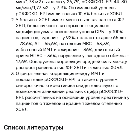
мин/1,73 м2 выявлено у 26,7%, рСКФCKD–EPI 44–30
мл/мин/1,73 м2 – у 3,3%. Оптимальный уровень
рСКФCKD–EPI имели только 10,6% больных ХОБЛ.
У больных ХОБЛ имеет место высокая частота ФР
ХБП, большая часть которых потенциально
модифицируемая: повышение уровня СРБ – у 100%
пациентов, курение – у 92%, возраст старше 65 лет
– 78,6%, АГ – 65,6%, патология МВС – 53,3%,
избыточный ИМТ и ожирение – 36%, длительный
прием НПВС – 36%, нарушение углеводного обмена –
17,6%. Обнаружена корреляция средней силы между
распространенностью ФР ХБП и тяжестью ХОБЛ.
Отрицательная корреляция между ИМТ и
показателем рСКФCKD–EPI, а также с уровнем
сывороточного креатинина свидетельствуют о
возможном занижении реальных цифр рСКФCKD–
EPI, рассчитанных на основании уровня креатинина у
пациентов с тяжелой и крайне тяжелой степенью
ХОБЛ.
Список литературы