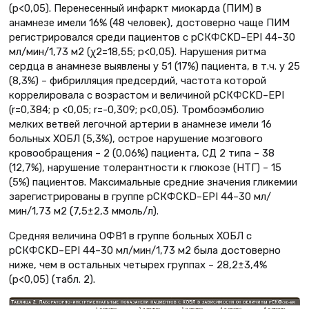
(p<0,05). Перенесенный инфаркт миокарда (ПИМ) в
анамнезе имели 16% (48 человек), достоверно чаще ПИМ
регистрировался среди пациентов с рСКФCKD–EPI 44–30
мл/мин/1,73 м2 (χ2=18,55; p<0,05). Нарушения ритма
сердца в анамнезе выявлены у 51 (17%) пациента, в т.ч. у 25
(8,3%) – фибрилляция предсердий, частота которой
коррелировала с возрастом и величиной рСКФCKD–EPI
(r=0,384; p <0,05; r=-0,309; p<0,05). Тромбоэмболию
мелких ветвей легочной артерии в анамнезе имели 16
больных ХОБЛ (5,3%), острое нарушение мозгового
кровообращения – 2 (0,06%) пациента, СД 2 типа – 38
(12,7%), нарушение толерантности к глюкозе (НТГ) – 15
(5%) пациентов. Максимальные средние значения гликемии
зарегистрированы в группе рСКФCKD–EPI 44–30 мл/
мин/1,73 м2 (7,5±2,3 ммоль/л).
Средняя величина ОФВ1 в группе больных ХОБЛ с
рСКФCKD–EPI 44–30 мл/мин/1,73 м2 была достоверно
ниже, чем в остальных четырех группах – 28,2±3,4%
(p<0,05) (табл. 2).