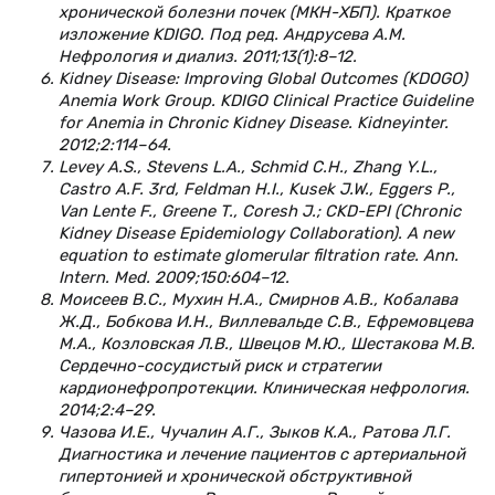
хронической болезни почек (МКН-ХБП). Краткое
изложение KDIGO. Под ред. Андрусева А.М.
Нефрология и диализ. 2011;13(1):8–12.
Kidney Disease: Improving Global Outcomes (KDOGO)
Anemia Work Group. KDIGO Clinical Practice Guideline
for Anemia in Chronic Kidney Disease. Kidneyinter.
2012;2:114–64.
Levey A.S., Stevens L.A., Schmid C.H., Zhang Y.L.,
Castro A.F. 3rd, Feldman H.I., Kusek J.W., Eggers P.,
Van Lente F., Greene T., Coresh J.; CKD-EPI (Chronic
Kidney Disease Epidemiology Collaboration). A new
equation to estimate glomerular filtration rate. Ann.
Intern. Med. 2009;150:604–12.
Моисеев В.С., Мухин Н.А., Смирнов А.В., Кобалава
Ж.Д., Бобкова И.Н., Виллевальде С.В., Ефремовцева
М.А., Козловская Л.В., Швецов М.Ю., Шестакова М.В.
Сердечно-сосудистый риск и стратегии
кардионефропротекции. Клиническая нефрология.
2014;2:4–29.
Чазова И.Е., Чучалин А.Г., Зыков К.А., Ратова Л.Г.
Диагностика и лечение пациентов с артериальной
гипертонией и хронической обструктивной