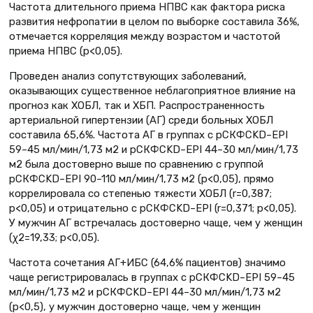
Частота длительного приема НПВС как фактора риска
развития нефропатии в целом по выборке составила 36%,
отмечается корреляция между возрастом и частотой
приема НПВС (p<0,05).
Проведен анализ сопутствующих заболеваний,
оказывающих существенное неблагоприятное влияние на
прогноз как ХОБЛ, так и ХБП. Распространенность
артериальной гипертензии (АГ) среди больных ХОБЛ
составила 65,6%. Частота АГ в группах с рСКФCKD–EPI
59–45 мл/мин/1,73 м2 и рСКФCKD–EPI 44–30 мл/мин/1,73
м2 была достоверно выше по сравнению с группой
рСКФCKD–EPI 90–110 мл/мин/1,73 м2 (р<0,05), прямо
коррелировала со степенью тяжести ХОБЛ (r=0,387;
р<0,05) и отрицательно с рСКФCKD–EPI (r=0,371; р<0,05).
У мужчин АГ встречалась достоверно чаще, чем у женщин
(χ2=19,33; p<0,05).
Частота сочетания АГ+ИБС (64,6% пациентов) значимо
чаще регистрировалась в группах с рСКФCKD–EPI 59–45
мл/мин/1,73 м2 и рСКФCKD–EPI 44–30 мл/мин/1,73 м2
(p<0,5), у мужчин достоверно чаще, чем у женщин