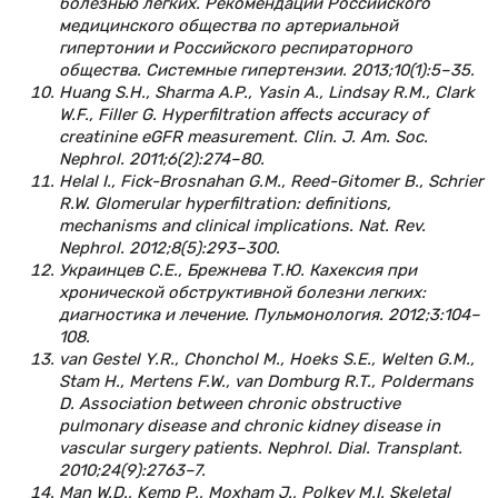
болезнью легких. Рекомендации Российского
медицинского общества по артериальной
гипертонии и Российского респираторного
общества. Системные гипертензии. 2013;10(1):5–35.
Huang S.H., Sharma A.P., Yasin A., Lindsay R.M., Clark
W.F., Filler G. Hyperfiltration affects accuracy of
creatinine eGFR measurement. Clin. J. Am. Soc.
Nephrol. 2011;6(2):274–80.
Helal I., Fick-Brosnahan G.M., Reed-Gitomer B., Schrier
R.W. Glomerular hyperfiltration: definitions,
mechanisms and clinical implications. Nat. Rev.
Nephrol. 2012;8(5):293–300.
Украинцев С.Е., Брежнева Т.Ю. Кахексия при
хронической обструктивной болезни легких:
диагностика и лечение. Пульмонология. 2012;3:104–
108.
van Gestel Y.R., Chonchol M., Hoeks S.E., Welten G.M.,
Stam H., Mertens F.W., van Domburg R.T., Poldermans
D. Association between chronic obstructive
pulmonary disease and chronic kidney disease in
vascular surgery patients. Nephrol. Dial. Transplant.
2010;24(9):2763–7.
Man W.D., Kemp P., Moxham J., Polkey M.I. Skeletal