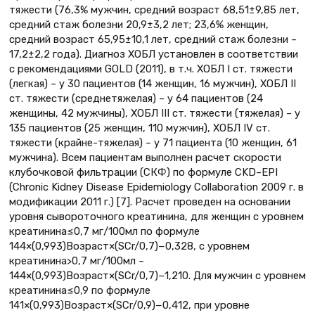
тяжести (76,3% мужчин, средний возраст 68,51±9,85 лет,
средний стаж болезни 20,9±3,2 лет; 23,6% женщин,
средний возраст 65,95±10,1 лет, средний стаж болезни –
17,2±2,2 года). Диагноз ХОБЛ установлен в соответствии
с рекомендациями GOLD (2011), в т.ч. ХОБЛ I ст. тяжести
(легкая) – у 30 пациентов (14 женщин, 16 мужчин), ХОБЛ II
ст. тяжести (среднетяжелая) – у 64 пациентов (24
женщины, 42 мужчины), ХОБЛ III ст. тяжести (тяжелая) – у
135 пациентов (25 женщин, 110 мужчин), ХОБЛ IV ст.
тяжести (крайне-тяжелая) – у 71 пациента (10 женщин, 61
мужчина). Всем пациентам выполнен расчет скорости
клубочковой фильтрации (СКФ) по формуле CKD–EPI
(Chronic Kidney Disease Epidemiology Collaboration 2009 г. в
модификации 2011 г.) [7]. Расчет проведен на основании
уровня сывороточного креатинина, для женщин с уровнем
креатинина≤0,7 мг/100мл по формуле
144×(0,993)Возраст×(SCr/0,7)−0,328, с уровнем
креатинина>0,7 мг/100мл –
144×(0,993)Возраст×(SCr/0,7)−1,210. Для мужчин с уровнем
креатинина≤0,9 по формуле
141×(0,993)Возраст×(SCr/0,9)−0,412, при уровне