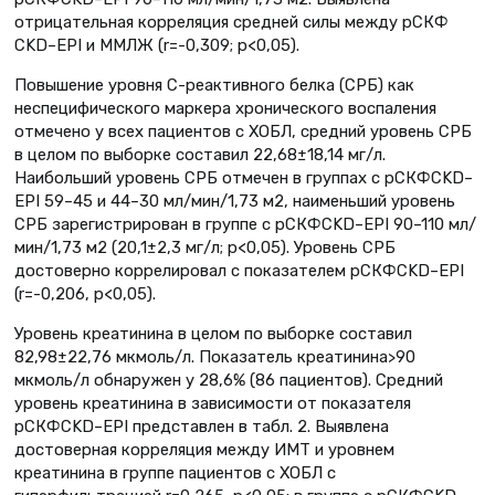
отрицательная корреляция средней силы между рСКФ
CKD–EPI и ММЛЖ (r=-0,309; p<0,05).
Повышение уровня С-реактивного белка (СРБ) как
неспецифического маркера хронического воспаления
отмечено у всех пациентов с ХОБЛ, средний уровень СРБ
в целом по выборке составил 22,68±18,14 мг/л.
Наибольший уровень СРБ отмечен в группах с рСКФCKD–
EPI 59–45 и 44–30 мл/мин/1,73 м2, наименьший уровень
СРБ зарегистрирован в группе с рСКФCKD–EPI 90–110 мл/
мин/1,73 м2 (20,1±2,3 мг/л; p<0,05). Уровень СРБ
достоверно коррелировал с показателем рСКФCKD–EPI
(r=-0,206, p<0,05).
Уровень креатинина в целом по выборке составил
82,98±22,76 мкмоль/л. Показатель креатинина>90
мкмоль/л обнаружен у 28,6% (86 пациентов). Средний
уровень креатинина в зависимости от показателя
рСКФCKD–EPI представлен в табл. 2. Выявлена
достоверная корреляция между ИМТ и уровнем
креатинина в группе пациентов с ХОБЛ с