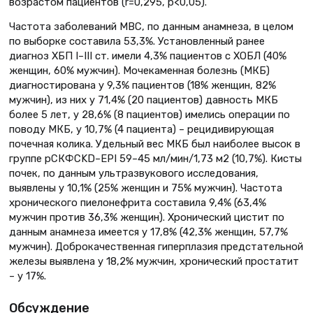
возрастом пациентов (r=0,295, p<0,05).
Частота заболеваний МВС, по данным анамнеза, в целом
по выборке составила 53,3%. Установленный ранее
диагноз ХБП I–III ст. имели 4,3% пациентов с ХОБЛ (40%
женщин, 60% мужчин). Мочекаменная болезнь (МКБ)
диагностирована у 9,3% пациентов (18% женщин, 82%
мужчин), из них у 71,4% (20 пациентов) давность МКБ
более 5 лет, у 28,6% (8 пациентов) имелись операции по
поводу МКБ, у 10,7% (4 пациента) – рецидивирующая
почечная колика. Удельный вес МКБ был наиболее высок в
группе рСКФCKD–EPI 59–45 мл/мин/1,73 м2 (10,7%). Кисты
почек, по данным ультразвукового исследования,
выявлены у 10,1% (25% женщин и 75% мужчин). Частота
хронического пиелонефрита составила 9,4% (63,4%
мужчин против 36,3% женщин). Хронический цистит по
данным анамнеза имеется у 17,8% (42,3% женщин, 57,7%
мужчин). Доброкачественная гиперплазия предстательной
железы выявлена у 18,2% мужчин, хронический простатит
– у 17%.
Обсуждение