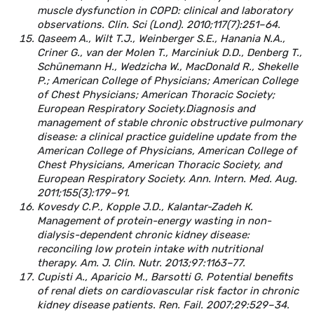
muscle dysfunction in COPD: clinical and laboratory
observations. Clin. Sci (Lond). 2010;117(7):251–64.
Qaseem A., Wilt T.J., Weinberger S.E., Hanania N.A.,
Criner G., van der Molen T., Marciniuk D.D., Denberg T.,
Schünemann H., Wedzicha W., MacDonald R., Shekelle
P.; American College of Physicians; American College
of Chest Physicians; American Thoracic Society;
European Respiratory Society.Diagnosis and
management of stable chronic obstructive pulmonary
disease: a clinical practice guideline update from the
American College of Physicians, American College of
Chest Physicians, American Thoracic Society, and
European Respiratory Society. Ann. Intern. Med. Aug.
2011;155(3):179–91.
Kovesdy C.P., Kopple J.D., Kalantar-Zadeh К.
Management of protein-energy wasting in non-
dialysis-dependent chronic kidney disease:
reconciling low protein intake with nutritional
therapy. Am. J. Clin. Nutr. 2013;97:1163–77.
Cupisti A., Aparicio M., Barsotti G. Potential benefits
of renal diets on cardiovascular risk factor in chronic
kidney disease patients. Ren. Fail. 2007;29:529–34.