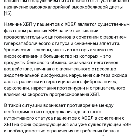
пациентам с нарушением питательного статуса показано
назначение высококалорийной высокобелковой диеты
[15].
Наличие ХБП у пациентов с ХОБЛ является существенным
фактором развития БЭН за счет активации
провоспалительных цитокинов в сочетании с развитием
гиперкатаболичесого статуса и снижением аппетита.
Уремические токсины, часть из которых являются
анорексигенами и большинство из которых – это
продукты белкового обмена, оказывают негативное
воздействие, начиная с окислительного стресса до
эндотелиальной дисфункции, нарушения синтеза оксида
азота, развития интерстициального фиброза почек,
саркопении, нарастания протеинурии и отрицательного
влияния на скорость прогрессирования ХБП.
В такой ситуации возникает противоречие между
необходимостью поддержания адекватного
нутритивного статуса пациентов с ХОБЛ в сочетании с
ХБП на фоне формирующейся или уже существующей БЭН
и необходимостью ограничения потребления белка в