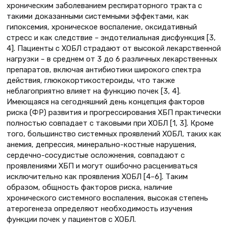
хроническим заболеванием респираторного тракта с
такими доказанными системными эффектами, как
гипоксемия, хроническое воспаление, оксидативный
стресс и как следствие – эндотелиальная дисфункция [3,
4]. Пациенты с ХОБЛ страдают от высокой лекарственной
нагрузки – в среднем от 3 до 6 различных лекарственных
препаратов, включая антибиотики широкого спектра
действия, глюкокортикостероиды, что также
неблагоприятно влияет на функцию почек [3, 4].
Имеющаяся на сегодняшний день концепция факторов
риска (ФР) развития и прогрессирования ХБП практически
полностью совпадает с таковыми при ХОБЛ [1, 3]. Кроме
того, большинство системных проявлений ХОБЛ, таких как
анемия, депрессия, минерально-костные нарушения,
сердечно-сосудистые осложнения, совпадают с
проявлениями ХБП и могут ошибочно расцениваться
исключительно как проявления ХОБЛ [4–6]. Таким
образом, общность факторов риска, наличие
хронического системного воспаления, высокая степень
атерогенеза определяют необходимость изучения
функции почек у пациентов с ХОБЛ.