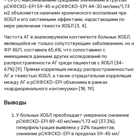
– СРБ с максимальными средними значениями в группах
рСКФCKD–EPI 59–45 и рСКФCKD–EPI 44–30 мл/мин/1,73
м2 объясняется наличием хронического воспаления при
ХОБЛ и его системными эффектами, нарастающими по
мере увеличения тяжести ХОБЛ [3, 4].
Частота АГ в анализируемом контингенте больных ХОБЛ,
являющейся не только сопутствующим заболеванием, но и
ФР ХБП, составила 65,6%, что сопоставимо с
имеющимися данными других исследований по
распространенности АГ среди пациентов с ХОБЛ (34–
67%) [9]. Прямая корреляция между распространенностью
АГ и тяжестью ХОБЛ, а также отрицательная корреляция
между АГ и рСКФCKD–EPI объяснима в рамках
«кардиоренального континуума» [18, 19].
Выводы
У больных ХОБЛ преобладает умеренное снижение
рСКФCKD–EPI 89–60 мл/мин/1,73 м2 (37,3%),
гиперфильтрация выявлена у 22% пациентов,
снижение рСКФCKD–EPI в пределах 59–45 мл/