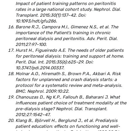
Impact of patient training patterns on peritonitis
rates in a large national cohort study. Nephrol. Dial.
Transplant. 2015;30(1):137–42. Doi:
10.1093/ndt/gfu286.
Barone R.J., Campora M.I., Gimenez N.S., et al. The
importance of the Patient’s training in chronic
peritoneal dialysis and peritonitis. Adv. Perit. Dial.
2011;27:97–100.
Hurst H., Figueiredo A.E. The needs of older patients
for peritoneal dialysis: training and support at home.
Perit. Dial. Int. 2015;35(6):625–29. Doi:
10.3747/pdi.2014.00337.
Molnar A.O., Hiremath S., Brown P.A., Akbari A. Risk
factors for unplanned and crash dialysis starts: a
protocol for a systematic review and meta-analysis.
BMC. Nephrol. 2009;10:22.
Chanouzas D., Ng K.P., Fallouh B., Baharani J. What
influences patient choice of treatment modality at the
pre-dialysis stage? Nephrol. Dial. Transplant.
2012;27:1542–47.
Klang B., Björvell H., Berglund J., et al. Predialysis
patient education: effects on functioning and well-