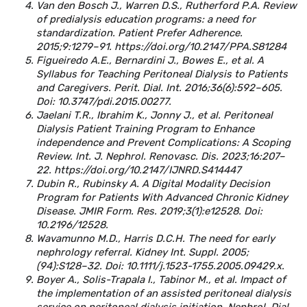
Van den Bosch J., Warren D.S., Rutherford P.A. Review
of predialysis education programs: a need for
standardization. Patient Prefer Adherence.
2015;9:1279–91. https://doi.org/10.2147/PPA.S81284
Figueiredo A.E., Bernardini J., Bowes E., et al. A
Syllabus for Teaching Peritoneal Dialysis to Patients
and Caregivers. Perit. Dial. Int. 2016;36(6):592–605.
Doi: 10.3747/pdi.2015.00277.
Jaelani T.R., Ibrahim K., Jonny J., et al. Peritoneal
Dialysis Patient Training Program to Enhance
independence and Prevent Complications: A Scoping
Review. Int. J. Nephrol. Renovasc. Dis. 2023;16:207–
22. https://doi.org/10.2147/IJNRD.S414447
Dubin R., Rubinsky A. A Digital Modality Decision
Program for Patients With Advanced Chronic Kidney
Disease. JMIR Form. Res. 2019;3(1):e12528. Doi:
10.2196/12528.
Wavamunno M.D., Harris D.C.H. The need for early
nephrology referral. Kidney Int. Suppl. 2005;
(94):S128–32. Doi: 10.1111/j.1523-1755.2005.09429.x.
Boyer A., Solis-Trapala I., Tabinor M., et al. Impact of
the implementation of an assisted peritoneal dialysis