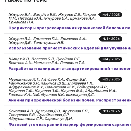
Жмуров В.А., Вануйто Е.Я., Жмуров Д.В., Петров
№4 / 2025
И.М., Петрова Ю.А., Жмурова Е.А., Ермакова А.А.,
Ермакова П.А.
Предикторы прогрессирования хронической болезни поч
Жмуров В.А., Ермакова П.А., Ермакова А.А.,
№1 / 2026
Жмуров Д.В., Толстоухова Н.В.
Использование прогностических моделей для улучшения
Шмидт И.О., Власова О.Л., Гусейнов Р.Г.,
№4 / 2025
Бештоев А.Х., Малышев Е.А., Лелявина Т.А.
Разработка и валидация стандартизированной технолог
Муркамилов И.Т., Айтбаев К.А., Фомин В.В.,
№2 / 2025
Райимжанов З.Р., Хакимов Ш.Ш., Дуйшеева Г.К.,
Абдурахманов И.У., Солижонов Ж.И., Боймуродов Й.Р.,
Юсупова Т.Ф., Юсупова З.Ф., Юсупов Ф.А., Абдибалиев И.А.,
Гасанов К.А., Хабибуллаев К.К., Ыманкулов Д.С.
Анемия при хронической болезни почек. Распространенн
Соколова А.В., Драгунов Д.О., Арутюнов Г.П.,
№1 / 2026
Топоркова Е.В., Сулейманова Д.Р.,
Абдусалямова С.Р., Скрипачук Д.И.
Фазовый угол как ранний маркер формирования саркопе