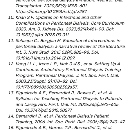
service on peritoneal dialysis initiation. Nephrol. Dial.
Transplantat. 2020;35(9):1595–601.
https://doi.org/10.1093/ndt/gfz287
Khan S.F. Updates on Infectious and Other
Complications in Peritoneal Dialysis: Core Curriculum
2023. Am. J. Kidney Dis. 2023;82(4):481–90. Doi:
10.1053/j.ajkd.2023.03.011.
Schaepe C., Bergjan M. Educational interventions in
peritoneal dialysis: a narrative review of the literature.
Int. J. Nurs Stud. 2015;52(4):882–98. Doi:
10.1016/j.ijnurstu.2014.12.009.
Kong I.L.L., Irene L.P., Mok G.W.S., et al. Setting Up A
Continuous Ambulatory Peritoneal Dialysis Training
Program. Peritoneal Dialysis. J. Int. Soc. Perit. Dial.
2003;23(Suppl. 2):178–82. Doi:
10.1177/089686080302302s37.
Figueiredo A.E., Bernardini J., Bowes E., et al. A
Syllabus for Teaching Peritoneal Dialysis to Patients
and Caregivers. Perit. Dial. Int. 2016;36(6):592–605.
Doi: 10.3747/pdi.2015.00277.
Bernardini J., et al. Peritoneal Dialysis Patient
Training, 2006. Int. Soc. Perit. Dial. 2006;15(4):243–47.
Figueiredo A.E., Moraes T.P., Bernardini J., et al.