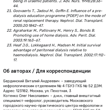
being in uraemic patients. J. Adv. Nurs. 1998;28:36–
44.
Goovaerts T., Jadoul M., Goffin E. Influence of a pre-
dialysis education programme (PDEP) on the mode of
renal replacement therapy. Nephrol. Dial. Transplant.
2005;20:1842–47.
Agraharkar M., Patlovany M., Henry S., Bonds B.
Promoting use of home dialysis. Adv. Perit. Dial.
2003;19:163–67.
Heaf J.G., Lokkegaard H., Madsen M. Initial survival
advantage of peritoneal dialysis relative to
haemodialysis. Nephrol. Dial. Transplant. 2002;17:112–
17.
Об авторах / Для корреспонденции
Бердинский Виталий Андреевич – заведующий
нефрологическим отделением № 4 ГБУЗ ГКБ № 52 ДЗМ.
Адрес: 123182, Москва, ул. Пехотная, 3
Котенко Олег Николаевич – д.м.н., главный внештатный
специалист-нефролог, руководитель Московского
городского научно-практического центра нефрологии и