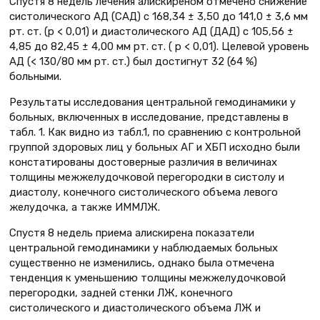
Спустя 8 недель лечения алискиреном отмечено снижение
систолического АД (САД) с 168,34 ± 3,50 до 141,0 ± 3,6 мм
рт. ст. (р < 0,01) и диастолического АД (ДАД) с 105,56 ±
4,85 до 82,45 ± 4,00 мм рт. ст. ( р < 0,01). Целевой уровень
АД (< 130/80 мм рт. ст.) был достигнут 32 (64 %)
больными.
Результаты исследования центральной гемодинамики у
больных, включенных в исследование, представлены в
табл. 1. Как видно из табл.1, по сравнению с контрольной
группой здоровых лиц у больных АГ и ХБП исходно были
констатированы достоверные различия в величинах
толщины межжелудочковой перегородки в систолу и
диастолу, конечного систолического объема левого
желудочка, а также ИММЛЖ.
Спустя 8 недель приема алискирена показатели
центральной гемодинамики у наблюдаемых больных
существенно не изменились, однако была отмечена
тенденция к уменьшению толщины межжелудочковой
перегородки, задней стенки ЛЖ, конечного
систолического и диастолического объема ЛЖ и