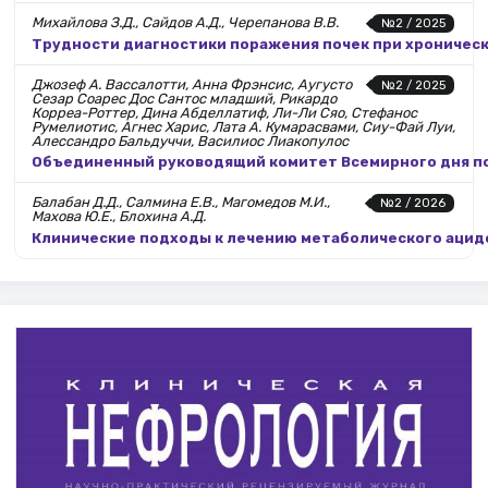
Михайлова З.Д., Сайдов А.Д., Черепанова В.В.
№2 / 2025
Трудности диагностики поражения почек при хроничес
Джозеф А. Вассалотти, Анна Фрэнсис, Аугусто
№2 / 2025
Сезар Соарес Дос Сантос младший, Рикардо
Корреа-Роттер, Дина Абделлатиф, Ли-Ли Сяо, Стефанос
Румелиотис, Агнес Харис, Лата А. Кумарасвами, Сиу-Фай Луи,
Алессандро Бальдуччи, Василиос Лиакопулос
Объединенный руководящий комитет Всемирного дня поч
Балабан Д.Д., Салмина Е.В., Магомедов М.И.,
№2 / 2026
Махова Ю.Е., Блохина А.Д.
Клинические подходы к лечению метаболического ацидо