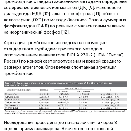
тромбоцитов стандартизованными методами определены
содержание диеновых конъюгатов (ДК) [9], малонового
диальдегида МДА [10], альфа-токоферола [11], общего
холестерина (ОХС) по методу Златкиса–Зака и суммарных
фосфолипидов (СФЛ) по реакции с малахитовым зеленым
на неорганический фосфор [12].
Агрегация тромбоцитов исследована с помощью
стандартного турбидиметрического метода с
использованием анализатора BIOLA 230-2 (НПФ “Биола”,
Россия) по кривой светопропускания и кривой среднего
размера агрегатов. Определена спонтанная агрегация
тромбоцитов.
Исследования проведены до начала лечения и через 8
недель приема алискирена. В качестве контрольной