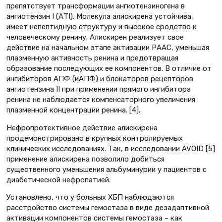
препятствует трансформации ангиотензиногена в
ангиотензин I (АТI). Молекула алискирена устойчива,
имеет непептидную структуру и высокое сродство к
человеческому ренину. Алискирен реализует свое
действие на начальном этапе активации РААС, уменьшая
плазменную активность ренина и предотвращая
образование последующих ее компонентов. В отличие от
ингибиторов АПФ (иАПФ) и блокаторов рецепторов
ангиотензина II при применении прямого ингибитора
ренина не наблюдается компенсаторного увеличения
плазменной концентрации ренина. [4].
Нефропротективное действие алискирена
продемонстрировано в крупных контролируемых
клинических исследованиях. Так, в исследовании AVOID [5]
применение алискирена позволило добиться
существенного уменьшения альбуминурии у пациентов с
диабетической нефропатией.
Установлено, что у больных ХБП наблюдаются
расстройство системы гемостаза в виде дезадаптивной
активации компонентов системы гемостаза – как