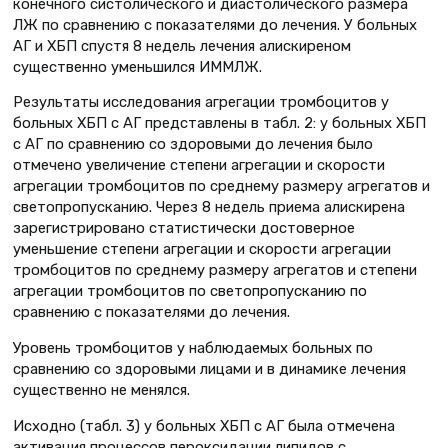
конечного систолического и диастолического размера
ЛЖ по сравнению с показателями до лечения. У больных
АГ и ХБП спустя 8 недель лечения алискиреном
существенно уменьшился ИММЛЖ.
Результаты исследования агрегации тромбоцитов у
больных ХБП с АГ представлены в табл. 2: у больных ХБП
с АГ по сравнению со здоровыми до лечения было
отмечено увеличение степени агрегации и скорости
агрегации тромбоцитов по среднему размеру агрегатов и
светопропусканию. Через 8 недель приема алискирена
зарегистрировано статистически достоверное
уменьшение степени агрегации и скорости агрегации
тромбоцитов по среднему размеру агрегатов и степени
агрегации тромбоцитов по светопропусканию по
сравнению с показателями до лечения.
Уровень тромбоцитов у наблюдаемых больных по
сравнению со здоровыми лицами и в динамике лечения
существенно не менялся.
Исходно (табл. 3) у больных ХБП с АГ была отмечена
активация процессов пероксидации липидов с