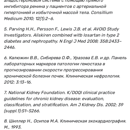
альдостероновой системы с помощью прямого
ингибитора ренина у пациентов с артериальной
гипертонией и избыточной массой тела. Consillium
Medicum 2010; 12(1):2–6.
5. Parving H.H., Persson F., Lewis J.B. et al. AVOID Study
Investigators. Aliskiren combined witb losartan in type 2
diabetes and nephropathy. N Engl J Med 2008; 358:2433–
2446.
6. Калюжин В.В., Сибирева О.Ф., Уразова Е.В. и др. Панель
лабораторных маркеров патологии гемостаза в
прогнозировании скорости прогрессирования
хронической болезни почек. Клиническая нефрология.
2012; 3:13–16.
7. National Kidney Foundation. K/DOQI clinical practice
guidelines for chronic kidney disease: evaluation,
classification, and stratification. Am J Kidney Dis. 2002; 39
(suppl.1):S1–S266.
8. Шиллер Н., Осипов М.А. Клиническая эхокардиография.
М., 1993.