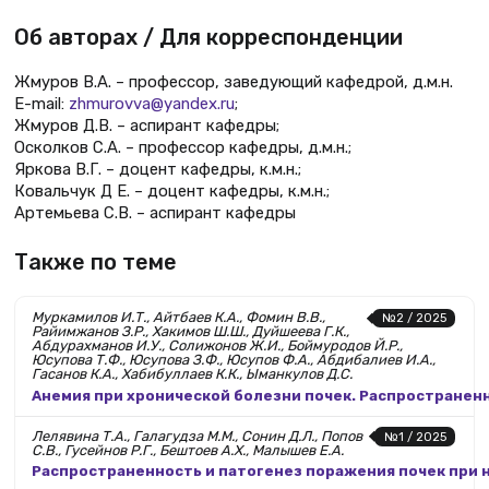
Об авторах / Для корреспонденции
Жмуров В.А. – профессор, заведующий кафедрой, д.м.н.
E-mail:
zhmurovva@yandex.ru
;
Жмуров Д.В. – аспирант кафедры;
Осколков С.А. – профессор кафедры, д.м.н.;
Яркова В.Г. – доцент кафедры, к.м.н.;
Ковальчук Д Е. – доцент кафедры, к.м.н.;
Артемьева С.В. – аспирант кафедры
Также по теме
Муркамилов И.Т., Айтбаев К.А., Фомин В.В.,
№2 / 2025
Райимжанов З.Р., Хакимов Ш.Ш., Дуйшеева Г.К.,
Абдурахманов И.У., Солижонов Ж.И., Боймуродов Й.Р.,
Юсупова Т.Ф., Юсупова З.Ф., Юсупов Ф.А., Абдибалиев И.А.,
Гасанов К.А., Хабибуллаев К.К., Ыманкулов Д.С.
Анемия при хронической болезни почек. Распространенн
Лелявина Т.А., Галагудза М.М., Сонин Д.Л., Попов
№1 / 2025
С.В., Гусейнов Р.Г., Бештоев А.Х., Малышев Е.А.
Распространенность и патогенез поражения почек при