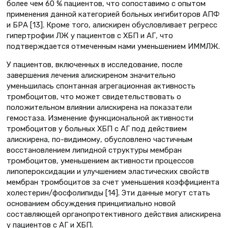
более чем 60 % пациентов, что сопоставимо с опытом
применения данной категорией больных ингибиторов АПФ
и БРА [13]. Кроме того, алискирен обусловливает регресс
гипертрофии ЛЖ у пациентов с ХБП и АГ, что
подтверждается отмеченным нами уменьшением ИММЛЖ.
У пациентов, включенных в исследование, после
завершения лечения алискиреном значительно
уменьшилась спонтанная агрегационная активность
тромбоцитов, что может свидетельствовать о
положительном влиянии алискирена на показатели
гемостаза. Изменение функциональной активности
тромбоцитов у больных ХБП с АГ под действием
алискирена, по-видимому, обусловлено частичным
восстановлением липидной структуры мембран
тромбоцитов, уменьшением активности процессов
липопероксидации и улучшением эластических свойств
мембран тромбоцитов за счет уменьшения коэффициента
холестерин/фосфолипиды [14]. Эти данные могут стать
основанием обсуждения принципиально новой
составляющей органопротективного действия алискирена
у пациентов с АГ и ХБП.