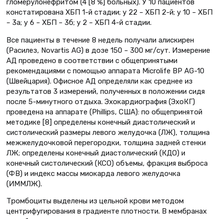
гломерулонефритом (4 [8 %] больных). У 10 пациентов
констатирована ХБП 1-й стадии; у 22 – ХБП 2-й; у 10 – ХБП
– 3а; у 6 – ХБП – 3б; у 2 – ХБП 4-й стадии.
Все пациенты в течение 8 недель получали алискирен
(Расилез, Novartis AG) в дозе 150 – 300 мг/сут. Измерение
АД проведено в соответствии с общепринятыми
рекомендациями с помощью аппарата Microlife BP AG-10
(Швейцария). Офисное АД определяли как среднее из
результатов 3 измерений, полученных в положении сидя
после 5-минутного отдыха. Эхокардиография (ЭхоКГ)
проведена на аппарате (Phillips, США): по общепринятой
методике [8] определены конечный диастолический и
систолический размеры левого желудочка (ЛЖ), толщина
межжелудочковой перегородки, толщина задней стенки
ЛЖ; определены конечный диастолический (КДО) и
конечный систолический (КСО) объемы, фракция выброса
(ФВ) и индекс массы миокарда левого желудочка
(ИММЛЖ).
Тромбоциты выделены из цельной крови методом
центрифугирования в градиенте плотности. В мембранах