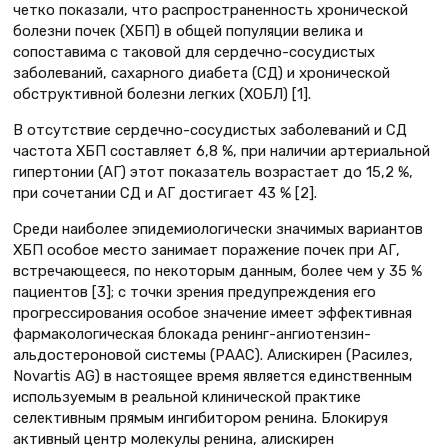
четко показали, что распространенность хронической
болезни почек (ХБП) в общей популяции велика и
сопоставима с таковой для сердечно-сосудистых
заболеваний, сахарного диабета (СД) и хронической
обструктивной болезни легких (ХОБЛ) [1].
В отсутствие сердечно-сосудистых заболеваний и СД
частота ХБП составляет 6,8 %, при наличии артериальной
гипертонии (АГ) этот показатель возрастает до 15,2 %,
при сочетании СД и АГ достигает 43 % [2].
Среди наиболее эпидемиологически значимых вариантов
ХБП особое место занимает поражение почек при АГ,
встречающееся, по некоторым данным, более чем у 35 %
пациентов [3]; с точки зрения предупреждения его
прогрессирования особое значение имеет эффективная
фармакологическая блокада ренинг-ангиотензин-
альдостероновой системы (РААС). Алискирен (Расилез,
Novartis AG) в настоящее время является единственным
используемым в реальной клинической практике
селективным прямым ингибитором ренина. Блокируя
активный центр молекулы ренина, алискирен