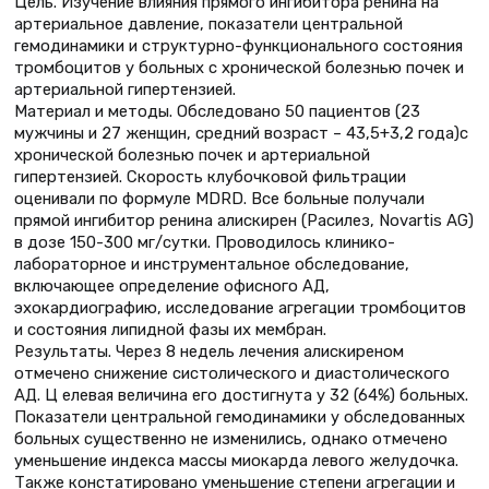
Цель. Изучение влияния прямого ингибитора ренина на
артериальное давление, показатели центральной
гемодинамики и структурно-функционального состояния
тромбоцитов у больных с хронической болезнью почек и
артериальной гипертензией.
Материал и методы. Обследовано 50 пациентов (23
мужчины и 27 женщин, средний возраст – 43,5+3,2 года)с
хронической болезнью почек и артериальной
гипертензией. Скорость клубочковой фильтрации
оценивали по формуле MDRD. Все больные получали
прямой ингибитор ренина алискирен (Расилез, Novartis AG)
в дозе 150-300 мг/сутки. Проводилось клинико-
лабораторное и инструментальное обследование,
включающее определение офисного АД,
эхокардиографию, исследование агрегации тромбоцитов
и состояния липидной фазы их мембран.
Результаты. Через 8 недель лечения алискиреном
отмечено снижение систолического и диастолического
АД. Ц елевая величина его достигнута у 32 (64%) больных.
Показатели центральной гемодинамики у обследованных
больных существенно не изменились, однако отмечено
уменьшение индекса массы миокарда левого желудочка.
Также констатировано уменьшение степени агрегации и