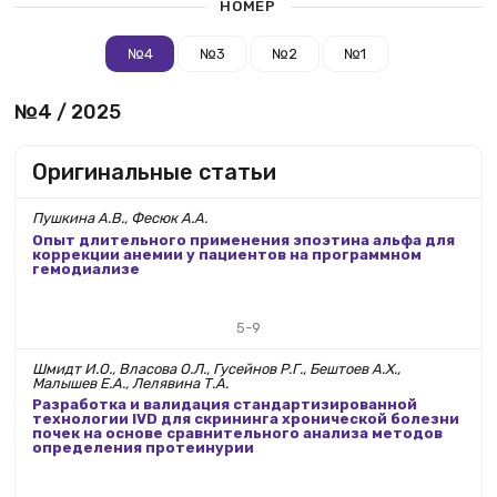
НОМЕР
№4
№3
№2
№1
№4 / 2025
Оригинальные статьи
Пушкина А.В., Фесюк А.А.
Опыт длительного применения эпоэтина альфа для
коррекции анемии у пациентов на программном
гемодиализе
5-9
Шмидт И.О., Власова О.Л., Гусейнов Р.Г., Бештоев А.Х.,
Малышев Е.А., Лелявина Т.А.
Разработка и валидация стандартизированной
технологии IVD для скрининга хронической болезни
почек на основе сравнительного анализа методов
определения протеинурии