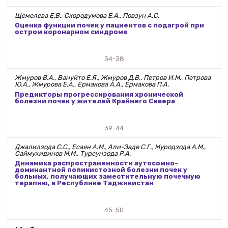
Щемелева Е.В., Скородумова Е.А., Повзун А.С.
Оценка функции почек у пациентов с подагрой при
остром коронарном синдроме
34-38
Жмуров В.А., Вануйто Е.Я., Жмуров Д.В., Петров И.М., Петрова
Ю.А., Жмурова Е.А., Ермакова А.А., Ермакова П.А.
Предикторы прогрессирования хронической
болезни почек у жителей Крайнего Севера
39-44
Джалилзода С.С., Есаян А.М., Али-Заде С.Г., Муродзода А.М.,
Саймухидинов М.М., Турсунзода Р.А.
Динамика распространенности аутосомно-
доминантной поликистозной болезни почек у
больных, получающих заместительную почечную
терапию, в Республике Таджикистан
45-50