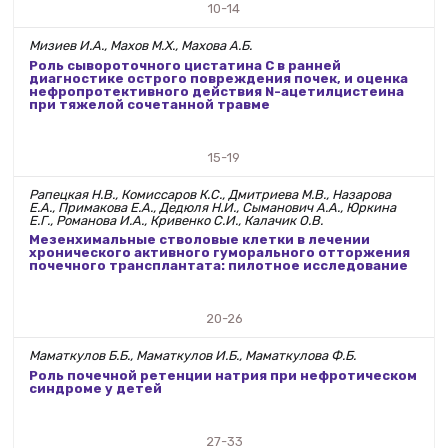
10-14
Мизиев И.А., Махов М.Х., Махова А.Б.
Роль сывороточного цистатина С в ранней
диагностике острого повреждения почек, и оценка
нефропротективного действия N-ацетилцистеина
при тяжелой сочетанной травме
15-19
Рапецкая Н.В., Комиссаров К.С., Дмитриева М.В., Назарова
Е.А., Примакова Е.А., Дедюля Н.И., Сыманович А.А., Юркина
Е.Г., Романова И.А., Кривенко С.И., Калачик О.В.
Мезенхимальные стволовые клетки в лечении
хронического активного гуморального отторжения
почечного трансплантата: пилотное исследование
20-26
Маматкулов Б.Б., Маматкулов И.Б., Маматкулова Ф.Б.
Роль почечной ретенции натрия при нефротическом
синдроме у детей
27-33