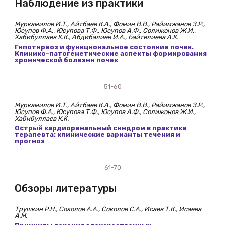
Наблюдение из практики
Муркамилов И.Т., Айтбаев К.А., Фомин В.В., Райимжанов З.Р.,
Юсупов Ф.А., Юсупова Т.Ф., Юсупов А.Ф., Солижонов Ж.И.,
Хабибуллаев К.К., Абдибалиев И.А., Байтелиева А.К.
Гипотиреоз и функциональное состояние почек.
Клинико-патогенетические аспекты формирования
хронической болезни почек
51-60
Муркамилов И.Т., Айтбаев К.А., Фомин В.В., Райимжанов З.Р.,
Юсупов Ф.А., Юсупова Т.Ф., Юсупов А.Ф., Солижонов Ж.И.,
Хабибуллаев К.К.
Острый кардиоренальный синдром в практике
терапевта: клинические варианты течения и
прогноз
61-70
Обзоры литературы
Трушкин Р.Н., Соколов А.А., Соколов С.А., Исаев Т.К., Исаева
А.М.