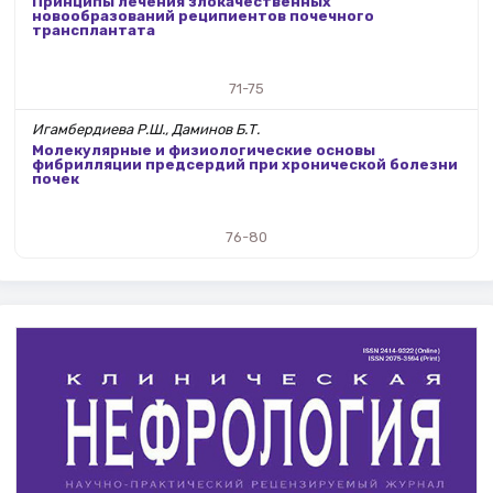
Принципы лечения злокачественных
новообразований реципиентов почечного
трансплантата
71-75
Игамбердиева Р.Ш., Даминов Б.Т.
Молекулярные и физиологические основы
фибрилляции предсердий при хронической болезни
почек
76-80