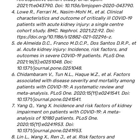
2021;11:e043790. Doi: 10.1136/bmjopen-2020-043790.
Lowe R., Ferrari M., Nasim-Mohi M., et al. Clinical
characteristics and outcome of critically ill COVID-19
patients with acute kidney injury: a single centre
cohort study. BMC. Nephrol. 2021;22:92. Doi:
ttps://doi.org/10.1186/s12882-021-02296-z.
de Almeida D.C., Franco M.D.C.P., Dos Santos D.R.P., et
al. Acute kidney injury: Incidence, risk factors, and
outcomes in severe COVID-19 patients. PLoS One.
2021;16(5):e0251048. Doi:
10.1371/journal.pone.0251048.
Chidambaram V., Tun N.L., Haque W.Z., et al. Factors
associated with disease severity and mortality among
patients with COVID-19: A systematic review and
meta-analysis. PLoS One. 2020;15(11):e0241541. Doi:
10.1371/journal.pone.0241541.
Yang Q., Yang X. Incidence and risk factors of kidney
impairment on patients with COVID-19: A meta-
analysis of 10180 patients. PLoS One.
2020;15(11):e0241953. Doi:
10.1371/journal.pone.0241953.
Lin L., Wang X., Ren J., et al. Risk factors and