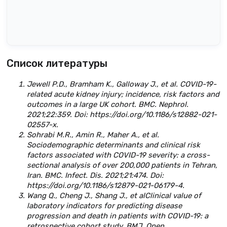
Список литературы
Jewell P.D., Bramham K., Galloway J., et al. COVID-19-
related acute kidney injury; incidence, risk factors and
outcomes in a large UK cohort. BMC. Nephrol.
2021;22:359. Doi: https://doi.org/10.1186/s12882-021-
02557-x.
Sohrabi M.R., Amin R., Maher A., et al.
Sociodemographic determinants and clinical risk
factors associated with COVID-19 severity: a cross-
sectional analysis of over 200,000 patients in Tehran,
Iran. BMC. Infect. Dis. 2021;21:474. Doi:
https://doi.org/10.1186/s12879-021-06179-4.
Wang Q., Cheng J., Shang J., et alClinical value of
laboratory indicators for predicting disease
progression and death in patients with COVID-19: a
retrospective cohort study. BMJ. Open.