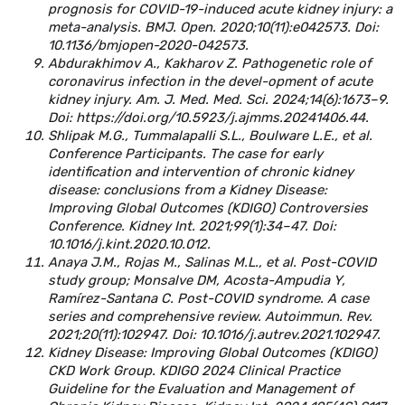
prognosis for COVID-19-induced acute kidney injury: a
meta-analysis. BMJ. Open. 2020;10(11):e042573. Doi:
10.1136/bmjopen-2020-042573.
Abdurakhimov A., Kakharov Z. Pathogenetic role of
coronavirus infection in the devel-opment of acute
kidney injury. Am. J. Med. Med. Sci. 2024;14(6):1673–9.
Doi: https://doi.org/10.5923/j.ajmms.20241406.44.
Shlipak M.G., Tummalapalli S.L., Boulware L.E., et al.
Conference Participants. The case for early
identification and intervention of chronic kidney
disease: conclusions from a Kidney Disease:
Improving Global Outcomes (KDIGO) Controversies
Conference. Kidney Int. 2021;99(1):34–47. Doi:
10.1016/j.kint.2020.10.012.
Anaya J.M., Rojas M., Salinas M.L., et al. Post-COVID
study group; Monsalve DM, Acosta-Ampudia Y,
Ramírez-Santana C. Post-COVID syndrome. A case
series and comprehensive review. Autoimmun. Rev.
2021;20(11):102947. Doi: 10.1016/j.autrev.2021.102947.
Kidney Disease: Improving Global Outcomes (KDIGO)
CKD Work Group. KDIGO 2024 Clinical Practice
Guideline for the Evaluation and Management of