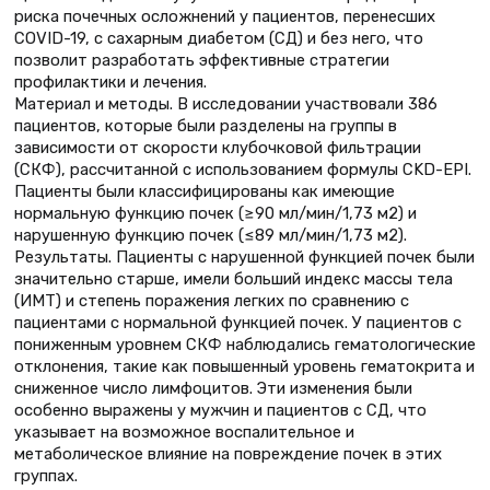
риска почечных осложнений у пациентов, перенесших
COVID-19, с сахарным диабетом (СД) и без него, что
позволит разработать эффективные стратегии
профилактики и лечения.
Материал и методы. В исследовании участвовали 386
пациентов, которые были разделены на группы в
зависимости от скорости клубочковой фильтрации
(СКФ), рассчитанной с использованием формулы CKD-EPI.
Пациенты были классифицированы как имеющие
нормальную функцию почек (≥90 мл/мин/1,73 м2) и
нарушенную функцию почек (≤89 мл/мин/1,73 м2).
Результаты. Пациенты с нарушенной функцией почек были
значительно старше, имели больший индекс массы тела
(ИМТ) и степень поражения легких по сравнению с
пациентами с нормальной функцией почек. У пациентов с
пониженным уровнем СКФ наблюдались гематологические
отклонения, такие как повышенный уровень гематокрита и
сниженное число лимфоцитов. Эти изменения были
особенно выражены у мужчин и пациентов с СД, что
указывает на возможное воспалительное и
метаболическое влияние на повреждение почек в этих
группах.