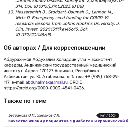
Chronic Kidney Disease. Kidney Int. 2024;105(4S):S117–
314. Doi: 10.1016/j.kint.2023.10.018.
Messersmith J., Stoddart-Osumah C., Lennon M.,
Wirtz D. Emergency seed funding for COVID-19
research: lessons from Johns Hopkins University. J.
Clin. Invest. 2021;131(1):e145615. Doi:
10.1172/JCI145615.
Об авторах / Для корреспонденции
Абдурахимов Абдухалим Холиддин угли – ассистент
кафедры, Андижанский государственный медицинский
институт. Адрес: 170127 Андижан, Республика
Узбекистан, ул. Ю. Атабекова, д. 1; тел.: +9 (989) 758-29-
117; e-mail:
abduhalimaka@mail.ru
. ORCID:
https://orcid.org/0000-0003-4541-0436.
Также по теме
Бутранова О.И., Зырянов С.К.
№1 / 2024
Качество жизни у пациентов с диабетом и хронической 