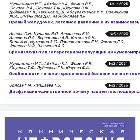
Муркамилов И.Т., Айтбаев К.А., Фомин В.В.,
№1 / 2025
Юсупов Ф.А., Юсупова Т.Ф., Юсупова З.Ф.,
Дуйшеева Г.К., Хакимов Ш.Ш., Абдурахманов И.У., Солижонов
Ж.И., Ыманкулов Д.С., Хабибуллаев К.К.
Правый желудочек, легочное давление и их взаимосвязь
Авдеев С.Н., Чуланов В.П., Алексеева Е.И.,
№3 / 2023
Алешина О.А., Березников А.В., Котенко О.Н.,
Лила А.М., Мутовина З.Ю., Паровичникова Е.Н., Фомина Д.С.,
Фролова Н.Ф., Шевченко А.О.
Бремя COVID-19 в гетерогенной популяции иммунокомп
Муркамилов И.Т., Айтбаев К.А., Фомин В.В.,
№2 / 2024
Юсупова Т.Ф., Дуйшеева Г.К., Юсупов Ф.А.
Особенности течения хронической болезни почек и гео
Орлова Г.М., Лапшаева Т.В.
№2 / 2026
Дисфункция единственной почки у пациентов, подверг