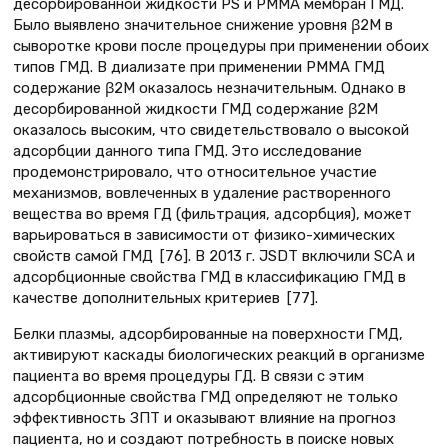
десорбированной жидкости PS и PMMA мембран ГМД.
Было выявлено значительное снижение уровня β2М в
сыворотке крови после процедуры при применении обоих
типов ГМД. В диализате при применении PMMA ГМД
содержание β2М оказалось незначительным. Однако в
десорбированной жидкости ГМД содержание β2М
оказалось высоким, что свидетельствовало о высокой
адсорбции данного типа ГМД. Это исследование
продемонстрировало, что относительное участие
механизмов, вовлеченных в удаление растворенного
вещества во время ГД (фильтрация, адсорбция), может
варьироваться в зависимости от физико-химических
свойств самой ГМД [76]. В 2013 г. JSDT включили SCА и
адсорбционные свойства ГМД в классификацию ГМД в
качестве дополнительных критериев [77].
Белки плазмы, адсорбированные на поверхности ГМД,
активируют каскады биологических реакций в организме
пациента во время процедуры ГД. В связи с этим
адсорбционные свойства ГМД определяют не только
эффективность ЗПТ и оказывают влияние на прогноз
пациента, но и создают потребность в поиске новых