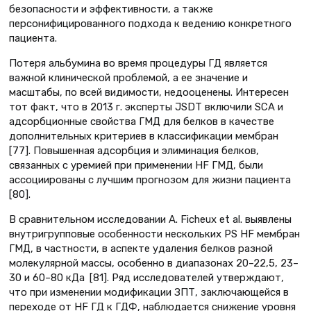
безопасности и эффективности, а также
персонифицированного подхода к ведению конкретного
пациента.
Потеря альбумина во время процедуры ГД является
важной клинической проблемой, а ее значение и
масштабы, по всей видимости, недооценены. Интересен
тот факт, что в 2013 г. эксперты JSDT включили SCА и
адсорбционные свойства ГМД для белков в качестве
дополнительных критериев в классификации мембран
[77]. Повышенная адсорбция и элиминация белков,
связанных с уремией при применении HF ГМД, были
ассоциированы с лучшим прогнозом для жизни пациента
[80].
В сравнительном исследовании A. Ficheux et al. выявлены
внутригрупповые особенности нескольких PS HF мембран
ГМД, в частности, в аспекте удаления белков разной
молекулярной массы, особенно в диапазонах 20–22,5, 23–
30 и 60–80 кДа [81]. Ряд исследователей утверждают,
что при изменении модификации ЗПТ, заключающейся в
переходе от HF ГД к ГДФ, наблюдается снижение уровня