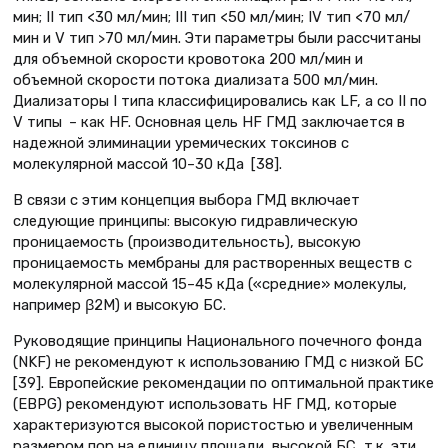
мин; II тип <30 мл/мин; III тип <50 мл/мин; IV тип <70 мл/
мин и V тип >70 мл/мин. Эти параметры были рассчитаны
для объемной скорости кровотока 200 мл/мин и
объемной скорости потока диализата 500 мл/мин.
Диализаторы I типа классифицировались как LF, а со II по
V типы – как HF. Основная цель HF ГМД заключается в
надежной элиминации уремических токсинов с
молекулярной массой 10–30 кДа [38].
В связи с этим концепция выбора ГМД включает
следующие принципы: высокую гидравлическую
проницаемость (производительность), высокую
проницаемость мембраны для растворенных веществ с
молекулярной массой 15–45 кДа («средние» молекулы,
например β2М) и высокую БС.
Руководящие принципы Национального почечного фонда
(NKF) не рекомендуют к использованию ГМД с низкой БС
[39]. Европейские рекомендации по оптимальной практике
(EBPG) рекомендуют использовать HF ГМД, которые
характеризуются высокой пористостью и увеличенным
размером пор на единицу площади, высокой БС, т.к. эти