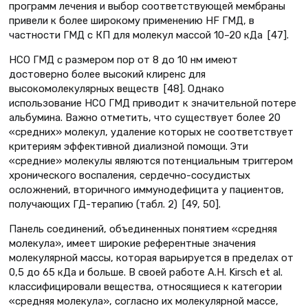
программ лечения и выбор соответствующей мембраны
привели к более широкому применению HF ГМД, в
частности ГМД с КП для молекул массой 10–20 кДа [47].
HCO ГМД с размером пор от 8 до 10 нм имеют
достоверно более высокий клиренс для
высокомолекулярных веществ [48]. Однако
использование HCO ГМД приводит к значительной потере
альбумина. Важно отметить, что существует более 20
«средних» молекул, удаление которых не соответствует
критериям эффективной диализной помощи. Эти
«средние» молекулы являются потенциальным триггером
хронического воспаления, сердечно-сосудистых
осложнений, вторичного иммунодефицита у пациентов,
получающих ГД-терапию (табл. 2) [49, 50].
Панель соединений, объединенных понятием «средняя
молекула», имеет широкие референтные значения
молекулярной массы, которая варьируется в пределах от
0,5 до 65 кДа и больше. В своей работе A.H. Kirsch et al.
классифицировали вещества, относящиеся к категории
«средняя молекула», согласно их молекулярной массе,