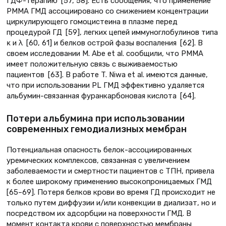
ГДФ-терапию [57, 58]. Есть сообщения, что применение
PMMA ГМД ассоциировано со снижением концентрации
циркулирующего гомоцистеина в плазме перед
процедурой ГД [59], легких цепей иммуноглобулинов типа
κ и λ [60, 61] и белков острой фазы воспаления [62]. В
своем исследовании M. Abe et al. сообщили, что PMMA
имеет положительную связь с выживаемостью
пациентов [63]. В работе T. Niwa et al. имеются данные,
что при использовании PL ГМД эффективно удаляется
альбумин-связанная фуранкарбоновая кислота [64].
Потери альбумина при использовании
современных гемодиализных мембран
Потенциальная опасность белок-ассоциированных
уремических комплексов, связанная с увеличением
заболеваемости и смертности пациентов с ТПН, привела
к более широкому применению высокопроницаемых ГМД
[65–69]. Потеря белков крови во время ГД происходит не
только путем диффузии и/или конвекции в диализат, но и
посредством их адсорбции на поверхности ГМД. В
момент контакта крови с поверхностью мембраны