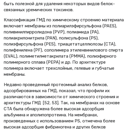
быть полезной для удаления некоторых видов белок-
связанных уремических токсинов.
Классификация ГМД по химическому строению материала
включает мембраны из полиарилэфирсульфона (PAES),
поливинилпирролидона (PVP), полиамида (PA),
полиакрилонитрила (PAN), полисульфона (PS),
полиэфирсульфона (PES), триацетатцеллюлозы (CTA),
полифенилена (PF), сополимера этиленвинилового спирта
(EVAL), полиметилметакрилата (PMMA), полиэфирного
полимерного сплава (PEPA) и др. По архитектуре
полимера включает трехслойные, гелевые и губчатые
мембраны.
Недавно проведенный протеомный анализ белков,
адсорбированных на ГМД, показал, что профили их
различаются в зависимости от химического строения и
архитектуры ГМД [52, 53]. Так, на мембранах на основе
CTA была обнаружена более высокая адсорбция
альбумина и аполипопротеина. На мембранах,
произведенных с использованием PS, отмечена более
высокая адсорбция фибриногена и других белков