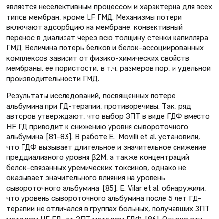
является неселективным процессом и характерна для всех
типов мембран, кроме LF ГМД. Механизмы потери
включают адсорбцию на мембране, конвективный
перенос в диализат через всю толщину стенки капилляра
ГМД. Величина потерь белков и белок-ассоциированных
комплексов зависит от физико-химических свойств
мембраны, ее пористости, в т.ч. размеров пор, и удельной
производительности ГМД.
Результаты исследований, посвященных потере
альбумина при ГД-терапии, противоречивы. Так, ряд
авторов утверждают, что выбор ЗПТ в виде ГДФ вместо
HF ГД приводит к снижению уровня сывороточного
альбумина [81–83]. В работе E. Movilli et al. установили,
что ГДФ вызывает длительное и значительное снижение
преддиализного уровня β2M, а также концентраций
белок-связанных уремических токсинов, однако не
оказывает значительного влияния на уровень
сывороточного альбумина [85]. E. Vilar et al. обнаружили,
что уровень сывороточного альбумина после 5 лет ГД-
терапии не отличался в группах больных, получавших ЗПТ