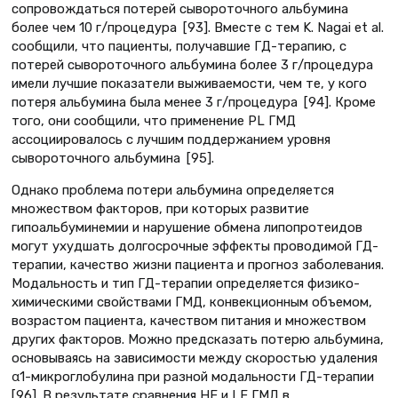
сопровождаться потерей сывороточного альбумина
более чем 10 г/процедура [93]. Вместе с тем K. Nagai et al.
сообщили, что пациенты, получавшие ГД-терапию, с
потерей сывороточного альбумина более 3 г/процедура
имели лучшие показатели выживаемости, чем те, у кого
потеря альбумина была менее 3 г/процедура [94]. Кроме
того, они сообщили, что применение PL ГМД
ассоциировалось с лучшим поддержанием уровня
сывороточного альбумина [95].
Однако проблема потери альбумина определяется
множеством факторов, при которых развитие
гипоальбуминемии и нарушение обмена липопротеидов
могут ухудшать долгосрочные эффекты проводимой ГД-
терапии, качество жизни пациента и прогноз заболевания.
Модальность и тип ГД-терапии определяется физико-
химическими свойствами ГМД, конвекционным объемом,
возрастом пациента, качеством питания и множеством
других факторов. Можно предсказать потерю альбумина,
основываясь на зависимости между скоростью удаления
α1-микроглобулина при разной модальности ГД-терапии
[96]. В результате сравнения HF и LF ГМД в