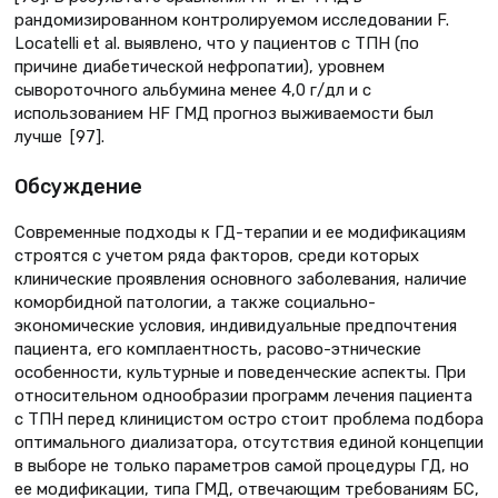
рандомизированном контролируемом исследовании F.
Locatelli et al. выявлено, что у пациентов с ТПН (по
причине диабетической нефропатии), уровнем
сывороточного альбумина менее 4,0 г/дл и с
использованием HF ГМД прогноз выживаемости был
лучше [97].
Обсуждение
Современные подходы к ГД-терапии и ее модификациям
строятся с учетом ряда факторов, среди которых
клинические проявления основного заболевания, наличие
коморбидной патологии, а также социально-
экономические условия, индивидуальные предпочтения
пациента, его комплаентность, расово-этнические
особенности, культурные и поведенческие аспекты. При
относительном однообразии программ лечения пациента
с ТПН перед клиницистом остро стоит проблема подбора
оптимального диализатора, отсутствия единой концепции
в выборе не только параметров самой процедуры ГД, но
ее модификации, типа ГМД, отвечающим требованиям БС,