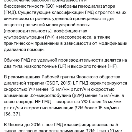
обеспечение высокой проницаемости и
биосовместимости (БС) мембраны гемодиализатора
(ГМД). Существующие классификации ГМД строятся на их
химическом строении, удельной проницаемости для
веществ различной молекулярной массы
(производительность), коэффициентах
ультрафильтрации (УФ) и массопереноса, а также
практическом применении в зависимости от модификации
диализной помощи.
Обычно ГМД по удельной производительности делятся на
два типа: низкопоточные (LF) и высокопоточные (HF).
В рекомендациях Рабочей группы Японского общества
диализной терапии (JSDT, 2015) LF ГМД характеризуются
скоростью УФ менее 15 мл/мм рт.ст/ч и скоростью
элиминации β2-микроглобулина (β2М) менее 15 мл/мин, в
свою очередь HF ГМД – скоростью УФ более 15 мл/мм
рт.ст/ч и скоростью элиминации β2М более 15 мл/мин
[36, 37].
В Японии до 2016 г. все ГМД классифицировались на 5
типов, согласно скорости элиминации β2M: I тип <10 мл/