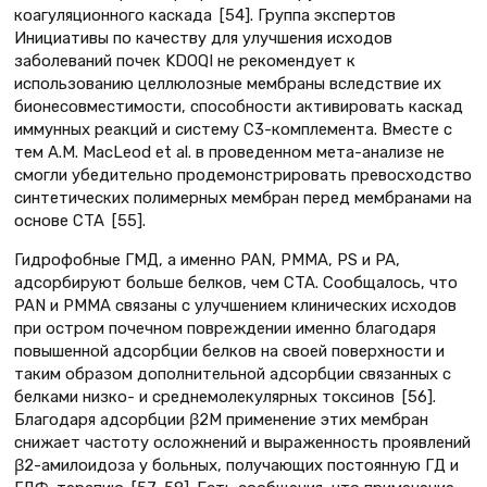
коагуляционного каскада [54]. Группа экспертов
Инициативы по качеству для улучшения исходов
заболеваний почек KDOQI не рекомендует к
использованию целлюлозные мембраны вследствие их
бионесовместимости, способности активировать каскад
иммунных реакций и систему С3-комплемента. Вместе с
тем A.M. MacLeod et al. в проведенном мета-анализе не
смогли убедительно продемонстрировать превосходство
синтетических полимерных мембран перед мембранами на
основе CTA [55].
Гидрофобные ГМД, а именно PAN, PMMA, PS и PA,
адсорбируют больше белков, чем CTA. Сообщалось, что
PAN и PMMA связаны с улучшением клинических исходов
при остром почечном повреждении именно благодаря
повышенной адсорбции белков на своей поверхности и
таким образом дополнительной адсорбции связанных с
белками низко- и среднемолекулярных токсинов [56].
Благодаря адсорбции β2M применение этих мембран
снижает частоту осложнений и выраженность проявлений
β2-амилоидоза у больных, получающих постоянную ГД и