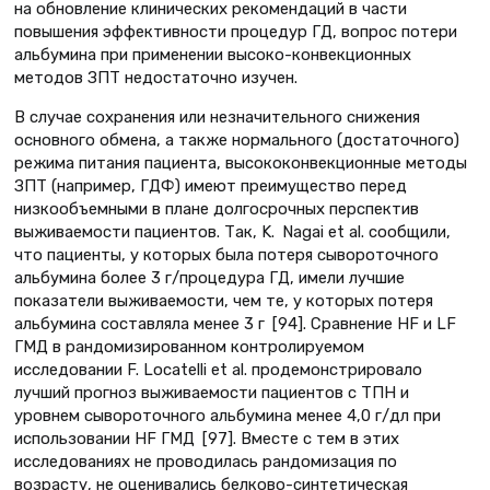
на обновление клинических рекомендаций в части
повышения эффективности процедур ГД, вопрос потери
альбумина при применении высоко-конвекционных
методов ЗПТ недостаточно изучен.
В случае сохранения или незначительного снижения
основного обмена, а также нормального (достаточного)
режима питания пациента, высококонвекционные методы
ЗПТ (например, ГДФ) имеют преимущество перед
низкообъемными в плане долгосрочных перспектив
выживаемости пациентов. Так, K. Nagai et al. сообщили,
что пациенты, у которых была потеря сывороточного
альбумина более 3 г/процедура ГД, имели лучшие
показатели выживаемости, чем те, у которых потеря
альбумина составляла менее 3 г [94]. Сравнение HF и LF
ГМД в рандомизированном контролируемом
исследовании F. Locatelli et al. продемонстрировало
лучший прогноз выживаемости пациентов с ТПН и
уровнем сывороточного альбумина менее 4,0 г/дл при
использовании HF ГМД [97]. Вместе с тем в этих
исследованиях не проводилась рандомизация по
возрасту, не оценивались белково-синтетическая