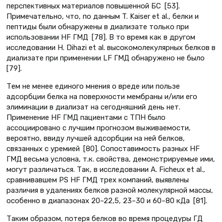
перспективных материалов повышенной БС [53].
Примечательно, что, по данным T. Kaiser et al., белки и
пептиды были обнаружены в диализате только при
использовании HF ГМД [78]. В то время как в другом
исследовании H. Dihazi et al. высокомолекулярных белков в
диализате при применении LF ГМД обнаружено не было
[79].
Тем не менее единого мнения о вреде или пользе
адсорбции белка на поверхности мембраны и/или его
элиминации в диализат на сегодняшний день нет.
Применение HF ГМД пациентами с ТПН было
ассоциировано с лучшим прогнозом выживаемости,
вероятно, ввиду лучшей адсорбции на ней белков,
связанных с уремией [80]. Сопоставимость разных HF
ГМД весьма условна, т.к. свойства, демонстрируемые ими,
могут различаться. Так, в исследовании A. Ficheux et al.,
сравнивавшем PS HF ГМД трех компаний, выявлены
различия в удалениях белков разной молекулярной массы,
особенно в диапазонах 20–22,5, 23–30 и 60–80 кДа [81].
Таким образом, потеря белков во время процедуры ГД