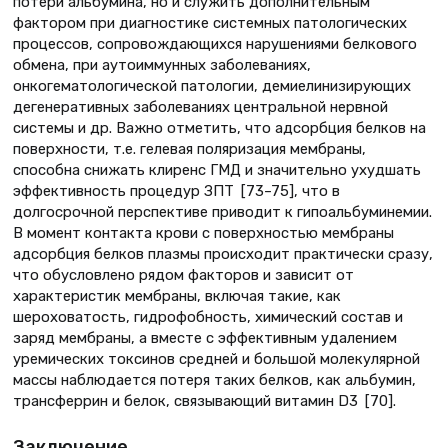
потери альбумина, но и служить дополнительным
фактором при диагностике системных патологических
процессов, сопровождающихся нарушениями белкового
обмена, при аутоиммунных заболеваниях,
онкогематологической патологии, демиелинизирующих
дегенеративных заболеваниях центральной нервной
системы и др. Важно отметить, что адсорбция белков на
поверхности, т.е. гелевая поляризация мембраны,
способна снижать клиренс ГМД и значительно ухудшать
эффективность процедур ЗПТ [73–75], что в
долгосрочной перспективе приводит к гипоальбуминемии.
В момент контакта крови с поверхностью мембраны
адсорбция белков плазмы происходит практически сразу,
что обусловлено рядом факторов и зависит от
характеристик мембраны, включая такие, как
шероховатость, гидрофобность, химический состав и
заряд мембраны, а вместе с эффективным удалением
уремических токсинов средней и большой молекулярной
массы наблюдается потеря таких белков, как альбумин,
трансферрин и белок, связывающий витамин D3 [70].
Заключение