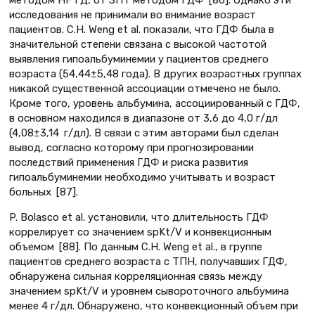
методом HF ГД, от ЗПТ методом ГДФ [86]. Однако эти
исследования не принимали во внимание возраст
пациентов. C.H. Weng et al. показали, что ГДФ была в
значительной степени связана с высокой частотой
выявления гипоальбуминемии у пациентов среднего
возраста (54,44±5,48 года). В других возрастных группах
никакой существенной ассоциации отмечено не было.
Кроме того, уровень альбумина, ассоциированный с ГДФ,
в основном находился в диапазоне от 3,6 до 4,0 г/дл
(4,08±3,14 г/дл). В связи с этим авторами был сделан
вывод, cогласно которому при прогнозировании
последствий применения ГДФ и риска развития
гипоальбуминемии необходимо учитывать и возраст
больных [87].
P. Bolasco et al. установили, что длительность ГДФ
коррелирует со значением spKt/V и конвекционным
объемом [88]. По данным C.H. Weng et al., в группе
пациентов среднего возраста с ТПН, получавших ГДФ,
обнаружена сильная корреляционная связь между
значением spKt/V и уровнем сывороточного альбумина
менее 4 г/дл. Обнаружено, что конвекционный объем при