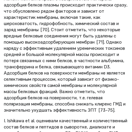
адсорбция белков плазмы происходит практически сразу,
что обусловлено рядом факторов и зависит от
характеристик мембраны, включая такие, как
шероховатость, гидрофобность, химический состав и
заряд мембраны [70]. Стоит отметить, что некоторые
вредные белковые соединения могут быть удалены с
помощью высокоадсорбирующих мембран [71]. Однако
наряду с эффективным удалением уремических токсинов
средней и большой молекулярной массы происходит и
потеря связанных с ними белков, в частности альбумина,
трансферрина и белка, связывающего витамин D3.
Адсорбция белков на поверхности мембраны не является
селективным процессом, который зависит от физико-
химических свойств самой мембраны и молекулярной
массы белковых фракций. Важно отметить, что
адсорбция белков на поверхности, т.е. гелевая
поляризация мембраны, способна снижать клиренс ГМД и
значительно ухудшать эффективность ЗПТ [73–75].
I. Ishikawa et al. оценивали качественный и количественный
состав белков и пептидов в сыворотке, диализате и