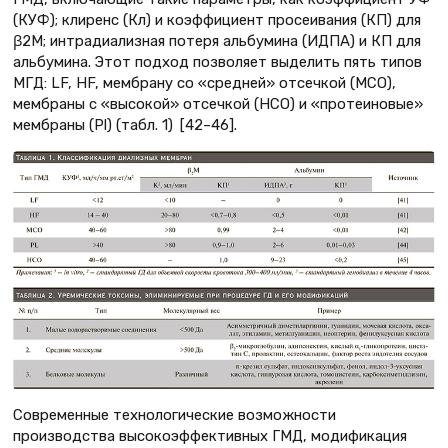
(КУФ); клиренс (Кл) и коэффициент просеивания (КП) для
β2M; интрадиализная потеря альбумина (ИДПА) и КП для
альбумина. Этот подход позволяет выделить пять типов
МГД: LF, HF, мембрану со «средней» отсечкой (MCO),
мембраны с «высокой» отсечкой (HCO) и «протеиновые»
мембраны (Pl) (табл. 1) [42–46].
Современные технологические возможности
производства высокоэффективных ГМД, модификация