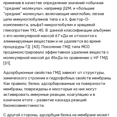
применив в качестве определения значений «обычная
"средняя" молекула», например β2М, и «большие
"средние" молекулы», включающие миоглобин, легкие
цепи иммуноглобулинов типа κ и λ, фактор-D-
комплемента, альфа1-микроглобулин и хрящевой
гликопротеин YKL-40. В данной классификации альбумин
с его молекулярной массой 67 кДа не относится к
элиминируемым веществам и не удаляется во время
процедуры ГД [43]. Поколение ГМД типа MCO
продемонстрировало эффективное удаление веществ с
молекулярной массой до 45кДа по сравнению с HF ГМД
[51].
Адсорбционные свойства ГМД зависят от структуры,
химического строения и гидрофобных свойств мембраны.
Как правило, белки, адсорбированные на поверхности
мембраны, повреждены и некоторые из них могут
активировать иммунные реакции, коагуляцию и в
конечном итоге – развитие каскада реакций
бионесовместимости.
С другой стороны, адсорбция белка на мембране может