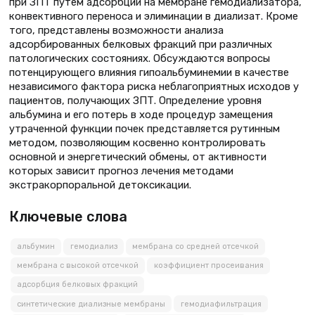
при ЗПТ путем адсорбции на мембране гемодиализатора,
конвективного переноса и элиминации в диализат. Кроме
того, представлены возможности анализа
адсорбированных белковых фракций при различных
патологических состояниях. Обсуждаются вопросы
потенцирующего влияния гипоальбуминемии в качестве
независимого фактора риска неблагоприятных исходов у
пациентов, получающих ЗПТ. Определение уровня
альбумина и его потерь в ходе процедур замещения
утраченной функции почек представляется рутинным
методом, позволяющим косвенно контролировать
основной и энергетический обмены, от активности
которых зависит прогноз лечения методами
экстракорпоральной детоксикации.
Ключевые слова
альбумин
гемодиализ
мембрана со средней отсечкой
мембрана с высокой отсечкой
коэффициент просеивания
адсорбция белковых фракций
синтетические диализные мембраны
гемодиафильтрация