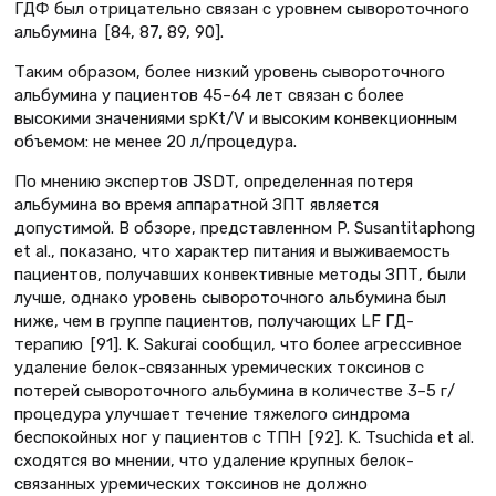
ГДФ был отрицательно связан с уровнем сывороточного
альбумина [84, 87, 89, 90].
Таким образом, более низкий уровень сывороточного
альбумина у пациентов 45–64 лет связан с более
высокими значениями spKt/V и высоким конвекционным
объемом: не менее 20 л/процедура.
По мнению экспертов JSDT, определенная потеря
альбумина во время аппаратной ЗПТ является
допустимой. В обзоре, представленном P. Susantitaphong
et al., показано, что характер питания и выживаемость
пациентов, получавших конвективные методы ЗПТ, были
лучше, однако уровень сывороточного альбумина был
ниже, чем в группе пациентов, получающих LF ГД-
терапию [91]. K. Sakurai сообщил, что более агрессивное
удаление белок-связанных уремических токсинов с
потерей сывороточного альбумина в количестве 3–5 г/
процедура улучшает течение тяжелого синдрома
беспокойных ног у пациентов с ТПН [92]. K. Tsuchida et al.
сходятся во мнении, что удаление крупных белок-
связанных уремических токсинов не должно