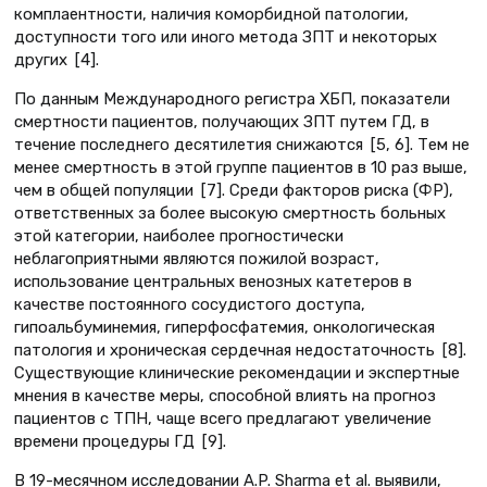
комплаентности, наличия коморбидной патологии,
доступности того или иного метода ЗПТ и некоторых
других [4].
По данным Международного регистра ХБП, показатели
смертности пациентов, получающих ЗПТ путем ГД, в
течение последнего десятилетия снижаются [5, 6]. Тем не
менее смертность в этой группе пациентов в 10 раз выше,
чем в общей популяции [7]. Среди факторов риска (ФР),
ответственных за более высокую смертность больных
этой категории, наиболее прогностически
неблагоприятными являются пожилой возраст,
использование центральных венозных катетеров в
качестве постоянного сосудистого доступа,
гипоальбуминемия, гиперфосфатемия, онкологическая
патология и хроническая сердечная недостаточность [8].
Существующие клинические рекомендации и экспертные
мнения в качестве меры, способной влиять на прогноз
пациентов с ТПН, чаще всего предлагают увеличение
времени процедуры ГД [9].
В 19-месячном исследовании A.P. Sharma et al. выявили,