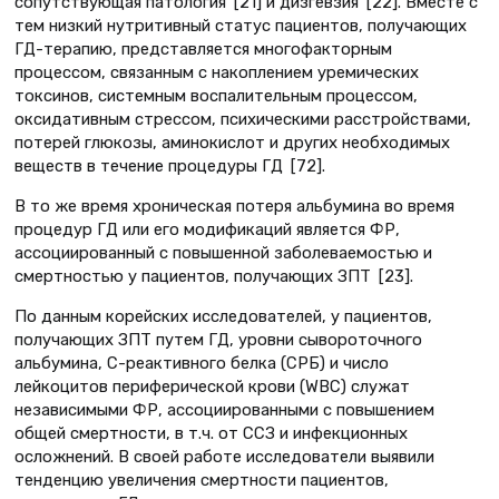
сопутствующая патология [21] и дизгевзия [22]. Вместе с
тем низкий нутритивный статус пациентов, получающих
ГД-терапию, представляется многофакторным
процессом, связанным с накоплением уремических
токсинов, системным воспалительным процессом,
оксидативным стрессом, психическими расстройствами,
потерей глюкозы, аминокислот и других необходимых
веществ в течение процедуры ГД [72].
В то же время хроническая потеря альбумина во время
процедур ГД или его модификаций является ФР,
ассоциированный с повышенной заболеваемостью и
смертностью у пациентов, получающих ЗПТ [23].
По данным корейских исследователей, у пациентов,
получающих ЗПТ путем ГД, уровни сывороточного
альбумина, С-реактивного белка (СРБ) и число
лейкоцитов периферической крови (WBC) служат
независимыми ФР, ассоциированными с повышением
общей смертности, в т.ч. от ССЗ и инфекционных
осложнений. В своей работе исследователи выявили
тенденцию увеличения смертности пациентов,