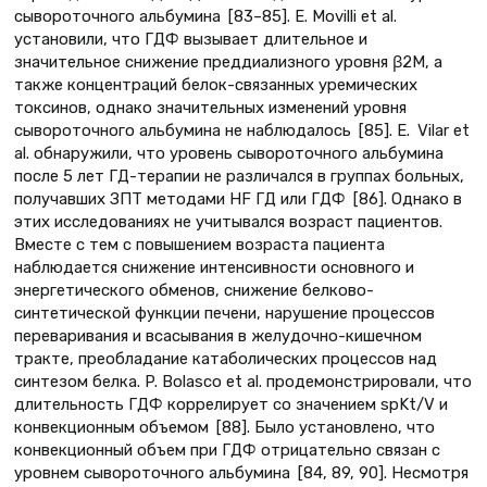
сывороточного альбумина [83–85]. E. Movilli et al.
установили, что ГДФ вызывает длительное и
значительное снижение преддиализного уровня β2M, а
также концентраций белок-связанных уремических
токсинов, однако значительных изменений уровня
сывороточного альбумина не наблюдалось [85]. E. Vilar et
al. обнаружили, что уровень сывороточного альбумина
после 5 лет ГД-терапии не различался в группах больных,
получавших ЗПТ методами HF ГД или ГДФ [86]. Однако в
этих исследованиях не учитывался возраст пациентов.
Вместе с тем с повышением возраста пациента
наблюдается снижение интенсивности основного и
энергетического обменов, снижение белково-
синтетической функции печени, нарушение процессов
переваривания и всасывания в желудочно-кишечном
тракте, преобладание катаболических процессов над
синтезом белка. P. Bolasco et al. продемонстрировали, что
длительность ГДФ коррелирует со значением spKt/V и
конвекционным объемом [88]. Было установлено, что
конвекционный объем при ГДФ отрицательно связан с
уровнем сывороточного альбумина [84, 89, 90]. Несмотря