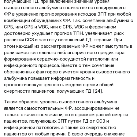
получающих ГД, при включении значения уровня
сывороточного альбумина в качестве потенцирующего
ФР в уравнение прогнозирования исходов ЗПТ при любой
комбинации обсуждаемых ФР. Так, сочетание альбумина с
СРБ, или СРБ и WBC, или с СРБ, WBC и ферритином
достоверно ухудшает прогноз ТПН, увеличивает риск
развития ССЗ и частоту осложнений ГД-терапии. При
этом каждый из рассматриваемых ФР может выступать в
роли самостоятельного неблагоприятного предиктора
формирования сердечно-сосудистой патологии или
инфекционного процесса. Вместе с тем сочетание
обозначенных факторов с учетом уровня сывороточного
альбумина повышает информативность и
прогностическую ценность модели оценки общей
смертности пациентов, получающих ГД [24].
Таким образом, уровень сывороточного альбумина
является самостоятельным ФР, ассоциированным не
только с качеством жизни, но и с риском ранней смерти
пациентов, получающих ЗПТ путем ГД от ССЗ и
инфекционной патологии, а также со смертностью
пациентов от любых причин. В свою очередь снижение