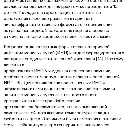
резком истончении паренхимы почки. Это обстоятельство
служило основанием для нефрэктомии, проведенной 10
детям. У каждого второго пациента в качестве
осложнения отмечено развитие вторичного
пиелонефрита, но тяжелые формы этого осложнения
встречались редко. У каждого четвертого ребенка
отмечена легкой и средней степени тяжести анемия.
Возросла роль латентных форм течения вторичной
инфекции мочевых путей (ИМП) и недифференцированного
синдрома соединительнотканной дисплазии [14]. Поэтому
лечению и
профилактике ИМП мы уделяли серьезное внимание,
особенно с учетом возможности развития осложненной
ИМП [15]. Для возникновения осложненных ИМП у
наблюдаемых нами пациентов главное значение имели
наличие в мочевых путях стента, постоянного
уретрального катетера. Заболевание
протекало как бессимптомно, так и с выраженной
симптоматикой, повышением температуры тела до
фебрильных цифр. Значимыми были изменения в анализах
мочи – лейкоцитурия, протеинурия, патологическая