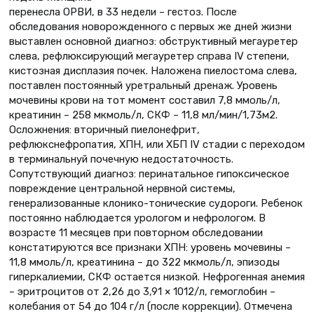
перенесла ОРВИ, в 33 недели – гестоз. После
обследования новорожденного с первых же дней жизни
выставлен основной диагноз: обструктивный мегауретер
слева, рефлюксирующий мегауретер справа IV степени,
кистозная дисплазия почек. Наложена пиелостома слева,
поставлен постоянный уретральный дренаж. Уровень
мочевины крови на тот момент составил 7,8 ммоль/л,
креатинин – 258 мкмоль/л, СКФ – 11,8 мл/мин/1,73м2.
Осложнения: вторичный пиелонефрит,
рефлюкснефропатия, ХПН, или ХБП IV стадии с переходом
в терминальнуй почечную недостаточность.
Сопутствующий диагноз: перинатальное гипоксическое
повреждение центральной нервной системы,
генерализованные клонико-тонические судороги. Ребенок
постоянно наблюдается урологом и нефрологом. В
возрасте 11 месяцев при повторном обследовании
констатируются все признаки ХПН: уровень мочевины –
11,8 ммоль/л, креатинина – до 322 мкмоль/л, эпизоды
гиперкалиемии, СКФ остается низкой. Нефрогенная анемия
– эритроцитов от 2,26 до 3,91 × 1012/л, гемоглобин –
колебания от 54 до 104 г/л (после коррекции). Отмечена