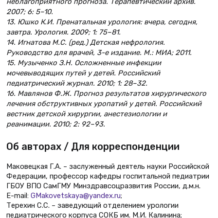
неблагоприятного прогноза. Терапевтический архив.
2007; 6: 5–10.
13. Юшко К.И. Пренатальная урология: вчера, сегодня,
завтра. Урология. 2009; 1: 75–81.
14. Игнатова М.С. (ред.) Детская нефрология.
Руководство для врачей, 3-е издание. М.: МИА; 2011.
15. Музыченко З.Н. Осложненные инфекции
мочевыводящих путей у детей. Российский
педиатрический журнал. 2010; 1: 28–32.
16. Мавлянов Ф.Ж. Прогноз результатов хирургического
лечения обструктивных уропатий у детей. Российский
вестник детской хирургии, анестезиологии и
реанимации. 2010; 2: 92–93.
Об авторах / Для корреспонденции
Маковецкая Г.А. – заслуженный деятель науки Российской
Федерации, профессор кафедры госпитальной педиатрии
ГБОУ ВПО СамГМУ Минздравсоцразвития России, д.м.н.
E-mail:
GMakovetskaya@yandex.ru
;
Терехин С.С. – заведующий отделением урологии
педиатрического корпуса СОКБ им. М.И. Калинина;