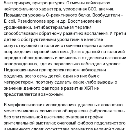
бактериурия, эритроцитурия. Отмечны лейкоцитоз
нейтрофильного характера, ускоренная СОЭ, анемия.
Повышался уровень С-реактивного белка. Возбудители –
E. coli, Pseudomonas spp. и др. Восстановление
уродинамики, антибактериальная терапия
способствовали обратному развитию воспаления. У трети
детей с обструктивными уропатими в качестве
сопутствующей патологии отмечены перинатальные
повреждения нервной системы. Дети с данной патологией
нередко обследовались и лечились в отделении патологии
новорожденных, где их параллельно наблюдал и уролог.
Недоношенными при проспективном наблюдении
родились всего семь детей, один из них был с
мегауретером, поэтому сделать какие-либо выводы о
значении данного фактора в развитии ХБП не
представляется возможным.
В морфологических исследованиях удаленных лоханочно-
мочеточниковых сегментов обнаружены фиброзная ткань
без эпителиальной выстилки; очаговая атрофия
эпителиальной выстилки; очаговый фиброз подслизистого
и мышечного слоев; отсутствие элементов нервной ткани;