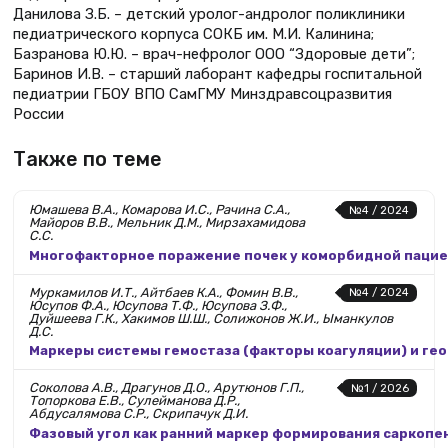
Данилова З.Б. – детский уролог-андролог поликлиники
педиатрического корпуса СОКБ им. М.И. Калинина;
Базранова Ю.Ю. – врач-нефролог ООО “Здоровые дети”;
Баринов И.В. – старший лаборант кафедры госпитальной
педиатрии ГБОУ ВПО СамГМУ Минздравсоцразвития
России
Также по теме
Юмашева В.А., Комарова И.С., Рачина С.А.,
№4 / 2024
Майоров В.В., Мельник Д.М., Мирзахамидова
С.С.
Многофакторное поражение почек у коморбидной паци
Муркамилов И.Т., Айтбаев К.А., Фомин В.В.,
№4 / 2024
Юсупов Ф.А., Юсупова Т.Ф., Юсупова З.Ф.,
Дуйшеева Г.К., Хакимов Ш.Ш., Солижонов Ж.И., Ыманкулов
Д.С.
Маркеры системы гемостаза (факторы коагуляции) и ге
Соколова А.В., Драгунов Д.О., Арутюнов Г.П.,
№1 / 2026
Топоркова Е.В., Сулейманова Д.Р.,
Абдусалямова С.Р., Скрипачук Д.И.
Фазовый угол как ранний маркер формирования саркопе