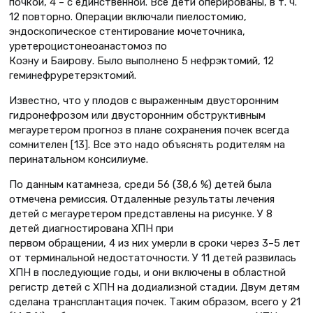
почкой, 4 – с единственной. Все дети оперированы, в т. ч.
12 повторно. Операции включали пиелостомию,
эндоскопическое стентирование мочеточника,
уретероцистонеоанастомоз по
Коэну и Баирову. Было выполнено 5 нефрэктомий, 12
геминефруретерэктомий.
Известно, что у плодов с выраженным двусторонним
гидронефрозом или двусторонним обструктивным
мегауретером прогноз в плане сохранения почек всегда
сомнителен [13]. Все это надо объяснять родителям на
перинатальном консилиуме.
По данным катамнеза, среди 56 (38,6 %) детей была
отмечена ремиссия. Отдаленные результаты лечения
детей с мегауретером представлены на рисунке. У 8
детей диагностирована ХПН при
первом обращении, 4 из них умерли в сроки через 3–5 лет
от терминальной недостаточности. У 11 детей развилась
ХПН в последующие годы, и они включены в областной
регистр детей с ХПН на додиализной стадии. Двум детям
сделана трансплантация почек. Таким образом, всего у 21