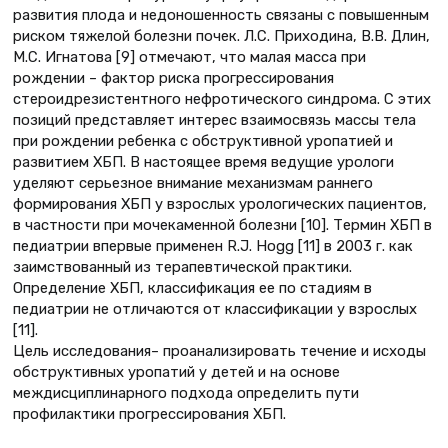
развития плода и недоношенность связаны с повышенным
риском тяжелой болезни почек. Л.С. Приходина, В.В. Длин,
М.С. Игнатова [9] отмечают, что малая масса при
рождении – фактор риска прогрессирования
стероидрезистентного нефротического синдрома. С этих
позиций представляет интерес взаимосвязь массы тела
при рождении ребенка с обструктивной уропатией и
развитием ХБП. В настоящее время ведущие урологи
уделяют серьезное внимание механизмам раннего
формирования ХБП у взрослых урологических пациентов,
в частности при мочекаменной болезни [10]. Термин ХБП в
педиатрии впервые применен R.J. Hogg [11] в 2003 г. как
заимствованный из терапевтической практики.
Определение ХБП, классификация ее по стадиям в
педиатрии не отличаются от классификации у взрослых
[11].
Цель исследования– проанализировать течение и исходы
обструктивных уропатий у детей и на основе
междисциплинарного подхода определить пути
профилактики прогрессирования ХБП.