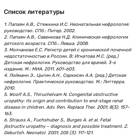
Список литературы
1. Папаян А.В., Стяжкина И.С. Неонатальная нефрология:
руководство. СПб.: Питер. 2002.
2. Папаян А.В., Савенкова Н.Д. Клиническая нефрология
детского возраста. СПб.: Левша. 2008.
3. Молчанова Е.С. Регистр детей с хронической почечной
недостаточностью в России. В: Игнатова М.С. (ред.)
Детская нефрология. Руководство для врачей. 3-е
издание. М.: МИА. 2011. 601–603.
4. Лойманн Э., Цыгин А.Н., Саркисян А.А. (ред.) Детская
нефрология. Практическое руководство. М.: Литтерра.
2010.
5. Woolf A.S., Thiruchelvam N. Congenital obstructive
uropathy: its origin and contribution to end-stage renal
disease in children. Adv. Ren. Replace Ther. 2001; 8(3): 157–
163.
6. Strauss A., Fuchshuber S., Burges A. et al. Fetal
jbstructiv uropathy – diagnosis and possible treatment. Z.
Geburtsh. Neonatol. 2001; 205 (3): 117–121.