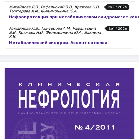
Михайлова Л.В., Рафальский В.В., Крюкова Н.О.,
№2 / 2026
Тынтерова А.М., Филимонкина Ю.А.
Нефропротекция при метаболическом синдроме: от кон
Михайлова Л.В., Тынтерова А.М., Рафальский
№1 / 2026
В.В., Крюкова Н.О., Филимонкина Ю.А., Вахнина
К.В.
Метаболический синдром. Акцент на почки