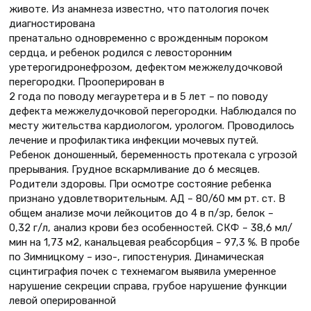
животе. Из анамнеза известно, что патология почек
диагностирована
пренатально одновременно с врожденным пороком
сердца, и ребенок родился с левосторонним
уретерогидронефрозом, дефектом межжелудочковой
перегородки. Прооперирован в
2 года по поводу мегауретера и в 5 лет – по поводу
дефекта межжелудочковой перегородки. Наблюдался по
месту жительства кардиологом, урологом. Проводилось
лечение и профилактика инфекции мочевых путей.
Ребенок доношенный, беременность протекала с угрозой
прерывания. Грудное вскармливание до 6 месяцев.
Родители здоровы. При осмотре состояние ребенка
признано удовлетворительным. АД – 80/60 мм рт. ст. В
общем анализе мочи лейкоцитов до 4 в п/зр, белок –
0,32 г/л, анализ крови без особенностей. СКФ – 38,6 мл/
мин на 1,73 м2, канальцевая реабсорбция – 97,3 %. В пробе
по Зимницкому – изо-, гипостенурия. Динамическая
сцинтиграфия почек с технемагом выявила умеренное
нарушение секреции справа, грубое нарушение функции
левой оперированной