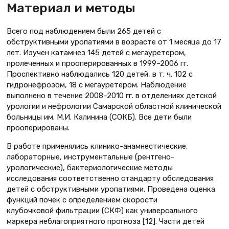
Материал и методы
Всего под наблюдением были 265 детей с
обструктивными уропатиями в возрасте от 1 месяца до 17
лет. Изучен катамнез 145 детей с мегауретером,
пролеченных и прооперированных в 1999–2006 гг.
Проспективно наблюдались 120 детей, в т. ч. 102 с
гидронефрозом, 18 с мегауретером. Наблюдение
выполнено в течение 2008–2010 гг. в отделениях детской
урологии и нефрологии Самарской областной клинической
больницы им. М.И. Калинина (СОКБ). Все дети были
прооперированы.
В работе применялись клинико-анамнестические,
лабораторные, инструментальные (рентгено-
урологические), бактериологические методы
исследования соответственно стандарту обследования
детей с обструктивными уропатиями. Проведена оценка
функций почек с определением скорости
клубочковой фильтрации (СКФ) как универсального
маркера неблагоприятного прогноза [12]. Части детей