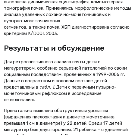
выполнена динамическая сцинтиграфия, компъютерная
томография почек. Применялись морфологические методы
анализа удаленных лоханочно-мочеточниковых и
пузырно-мочеточниковых
сегментов, а также почек. ХБП диагностирована согласно
критериям K/DOQI, 2003.
Результаты и обсуждение
Для ретроспективного анализа взяты дети с
мегауретером, особенно серьезной патологией по своим
социальным последствиям, пролеченных в 1999–2006 гг.
Данные о возрастном и половом составе детей
представлены в
табл. 1
. Дети с первичным пузырно-
мочеточниковым рефлюксом в исследование
не включались.
Пренатально выявлена обструктивная уропатия
(выраженная пиелоэктазия и диаметр мочеточника
превышал 1 см в диаметре) у 22 детей. Среди 17 детей
мегауретер был двусторонним, 21 ребенка – с удвоенной