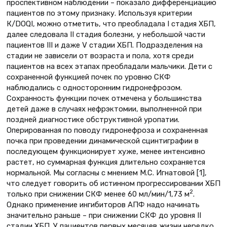
проспективном наблюдении – показало дифференциацию
пациентов по этому признаку. Используя критерии
К/DОQI, можно отметить, что преобладала I стадия ХБП,
далее следовала II стадия болезни, у небольшой части
пациентов III и даже V стадии ХБП. Подразделения на
стадии не зависели от возраста и пола, хотя среди
пациентов на всех этапах преобладали мальчики. Дети с
сохраненной функцией почек по уровню СКФ
наблюдались с односторонним гидронефрозом.
Сохранность функции почек отмечена у большинства
детей даже в случаях нефрэктомии, выполненной при
поздней диагностике обструктивной уропатии.
Оперированная по поводу гидронефроза и сохраненная
почка при проведении динамической сцинтиграфии в
последующем функционирует хуже, менее интенсивно
растет, но суммарная функция длительно сохраняется
нормальной. Мы согласны с мнением М.С. Игнатовой [1],
что следует говорить об истинном прогрессировании ХБП
2
только при снижении СКФ менее 60 мл/мин/1,73 м
.
Однако применение ингибиторов АПФ надо начинать
значительно раньше – при снижении СКФ до уровня II
стадии ХБП. У пациентов первых месяцев жизни нередко