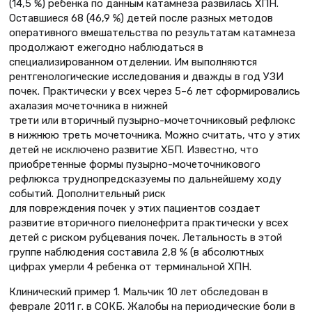
(14,5 %) ребенка по данным катамнеза развилась ХПН.
Оставшиеся 68 (46,9 %) детей после разных методов
оперативного вмешательства по результатам катамнеза
продолжают ежегодно наблюдаться в
специализированном отделении. Им выполняются
рентгенологические исследования и дважды в год УЗИ
почек. Практически у всех через 5–6 лет сформировались
ахалазия мочеточника в нижней
трети или вторичный пузырно-мочеточниковый рефлюкс
в нижнюю треть мочеточника. Можно считать, что у этих
детей не исключено развитие ХБП. Известно, что
приобретенные формы пузырно-мочеточникового
рефлюкса труднопредсказуемы по дальнейшему ходу
событий. Дополнительный риск
для повреждения почек у этих пациентов создает
развитие вторичного пиелонефрита практически у всех
детей с риском рубцевания почек. Летальность в этой
группе наблюдения составила 2,8 % (в абсолютных
цифрах умерли 4 ребенка от терминальной ХПН.
Клинический пример 1. Мальчик 10 лет обследован в
феврале 2011 г. в СОКБ. Жалобы на периодические боли в