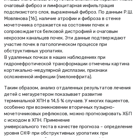
очаговый фиброз и лимфоцитарная инфильтрация
подслизистого слоя, выраженный фиброз. По данным Р.Ш.
Мовлянова [16], наличие атрофии и фиброза в стенке
мочеточника отражается на состоянии почек и
сопровождается белковой дистрофией и очаговым
некрозом канальцев почек. Эти данные подтверждают
участие почек в патологическом процессе при
обструктивных уропатиях.
В удаленных почках в наших наблюдениях при
гидронефротической трансформации отмечены картина
кортикально-медулярной дисплазии, признаки
осложненной инфекции (пиелонефрита).
Таким образом, анализ отдаленных результатов лечения
детей с мегауретером показывает развитие
терминальной ХПН в 14,5 % случаев. У многих пациентов,
особенно при возникновении вторичных пузырно-
мочеточниковых рефлюксов, можно прогнозировать ХБП
с исходом в ХПН. Применение
универсального теста в качестве прогноза – определение
уровня СКФ при обструктивных уропатиях при