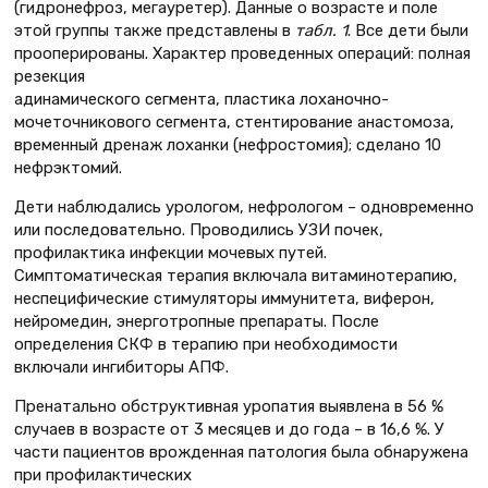
(гидронефроз, мегауретер). Данные о возрасте и поле
этой группы также представлены в
табл. 1
. Все дети были
прооперированы. Характер проведенных операций: полная
резекция
адинамического сегмента, пластика лоханочно-
мочеточникового сегмента, стентирование анастомоза,
временный дренаж лоханки (нефростомия); сделано 10
нефрэктомий.
Дети наблюдались урологом, нефрологом – одновременно
или последовательно. Проводились УЗИ почек,
профилактика инфекции мочевых путей.
Симптоматическая терапия включала витаминотерапию,
неспецифические стимуляторы иммунитета, виферон,
нейромедин, энерготропные препараты. После
определения СКФ в терапию при необходимости
включали ингибиторы АПФ.
Пренатально обструктивная уропатия выявлена в 56 %
случаев в возрасте от 3 месяцев и до года – в 16,6 %. У
части пациентов врожденная патология была обнаружена
при профилактических