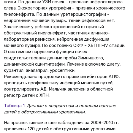
почки. По данным УЗИ почек – признаки нефросклероза
слева. Экскреторная урография – признаки хронического
пиелонефрита. По данным уретероцистографии –
нейрогенный мочевой пузырь, теней рефлюксов нет.
Заключение: у ребенка хронический вторичный
обструктивный пиелонефрит, частичная клинико-
лабораторная ремиссия, нейрогенная дисфункция
мочевого пузыря. По состоянию СКФ – ХБП III–IV стадий.
О системном нарушении функции почек
свидетельствовали данные пробы Зимницкого,
динамической сцинтиграфии. Лечение включало диету,
курантил, эналаприл, уросептики.
Рекомендовано продолжить прием ингибиторов АПФ,
проводить профилактику инфекций мочевых путей,
контролировать АД. Мальчик включен в областной
регистр детей с ХПН.
Таблица 1
.
Данные о возрастном и половом составе
детей с обструктивными уропатиями.
На проспективном этапе наблюдения за 2008–2010 гг.
пролечены 120 детей с обструктивными уропатиями