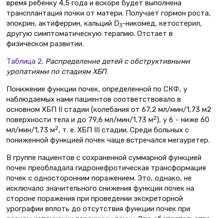
время ребенку 4,5 года и вскоре будет выполнена
трансплантация почки от матери. Получает гормон роста,
эпокрин, актиферрин, кальций D
-никомед, кетостерил,
3
другую симптоматическую терапию. Отстает в
физическом развитии.
Таблица 2
.
Распределение детей с обструктивными
уропатиями по стадиям ХБП
.
Понижение функции почек, определенной по СКФ, у
наблюдаемых нами пациентов соответствовало в
основном ХБП II стадии (колебания от 67,2 мл/мин/1,73 м2
2
поверхности тела и до 79,6 мл/мин/1,73 м
), у 6 – ниже 60
2
мл/мин/1,73 м
, т. е. ХБП III стадии. Среди больных с
пониженной функцией почек чаще встречался мегауретер.
В группе пациентов с сохраненной суммарной функцией
почек преобладала гидронефротическая трансформация
почек с односторонним поражением. Это, однако, не
исключало значительного снижения функции почек на
стороне поражения при проведении экскреторной
урографии вплоть до отсутствия функции почек при