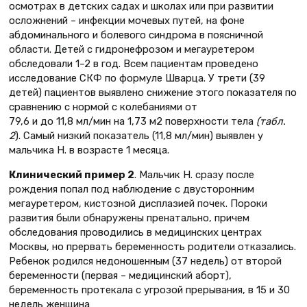
осмотрах в детских садах и школах или при развитии
осложнений – инфекции мочевых путей, на фоне
абдоминального и болевого синдрома в поясничной
области. Детей с гидронефрозом и мегауретером
обследовали 1–2 в год. Всем пациентам проведено
исследование СКФ по формуле Шварца. У трети (39
детей) пациентов выявлено снижение этого показателя по
сравнению с нормой с колебаниями от
79,6 и до 11,8 мл/мин на 1,73 м2 поверхности тела
(табл.
2
). Самый низкий показатель (11,8 мл/мин) выявлен у
мальчика Н. в возрасте 1 месяца.
Клинический пример 2
. Мальчик Н. сразу после
рождения попал под наблюдение с двусторонним
мегауретером, кистозной дисплазией почек. Пороки
развития были обнаружены пренатально, причем
обследования проводились в медицинских центрах
Москвы, но прервать беременность родители отказались.
Ребенок родился недоношенным (37 недель) от второй
беременности (первая – медицинский аборт),
беременность протекала с угрозой прерывания, в 15 и 30
недель женщина