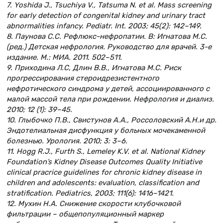
7. Yoshida J., Tsuchiya V., Tatsuma N. et al. Mass screening
for early detection of congenital kidney and urinary tract
abnormalities infancy. Pediatr. Int. 2003; 45(2): 142–149.
8. Паунова С.С. Рефлюкс-нефропатии. В: Игнатова М.С.
(ред.) Детская нефрология. Руководство для врачей. 3-е
издание. М.: МИА. 2011. 502–511.
9. Приходина Л.С, Длин В.В., Игнатова М.С. Риск
прогрессирования стероидрезистентного
нефротического синдрома у детей, ассоциированного с
малой массой тела при рождении. Нефрология и диализ.
2010; 12 (1): 39–45.
10. Глыбочко П.В., Свистунов А.А., Россоловский А.Н.и др.
Эндотелиальная дисфункция у больных мочекаменной
болезнью. Урология. 2010; 3: 3–6.
11. Нogg R.J., Furth S., Lemeley K.V. et al. National Kidney
Foundation’s Kidney Disease Outcomes Quality Initiative
clinical pracrice guidelines for chronic kidney disease in
children and adolescents: evaluation, classification and
stratification. Pediatrics, 2003; 111(6): 1416–1421.
12. Мухин Н.А. Снижение скорости клубочковой
фильтрации – общепопуляционный маркер