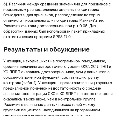
δ). Различия между средними значениями для признаков с
нормальным распределением оценены по критерию
Стьюдента; для признаков, распределение которых
отлично от нормального, – по критерию Манна–Уитни.
Различия считали достоверными при р < 0,05. Для
обработки данных был использован пакет прикладных
статистических программ SPSS 17,0.
Результаты и обсуждение
У женщин, находившихся на программном гемодиализе,
средние величины сывороточного уровня ОХС, ХС ЛПНП и
ХС ЛПВП оказались достоверно ниже, чем у пациентов с
сохранной почечной функцией, составивших группу
контроля (табл. 1). У женщин – представительниц группы с
предиализной почечной недостаточностью средние
значения концентрации ОХС и ХС ЛПВП в сыворотке крови
оказались также ниже, чем в контрольной группе.
Различия в величинах данных показателей между
группами пациентов, находившихся на программном
гемодиализе и имевших предиализную стадию