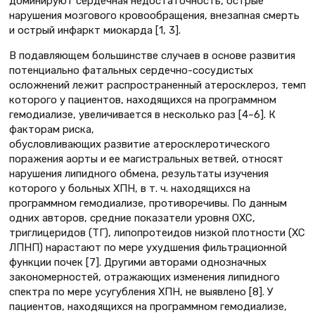
доминируют сердечная недостаточность, острые
нарушения мозгового кровообращения, внезапная смерть
и острый инфаркт миокарда [1, 3].
В подавляющем большинстве случаев в основе развития
потенциально фатальных сердечно-сосудистых
осложнений лежит распространенный атеросклероз, темп
которого у пациентов, находящихся на программном
гемодиализе, увеличивается в несколько раз [4–6]. К
факторам риска,
обусловливающих развитие атеросклеротического
поражения аорты и ее магистральных ветвей, относят
нарушения липидного обмена, результаты изучения
которого у больных ХПН, в т. ч. находящихся на
программном гемодиализе, противоречивы. По данным
одних авторов, средние показатели уровня ОХС,
триглицеридов (ТГ), липопротеидов низкой плотности (ХС
ЛПНП) нарастают по мере ухудшения фильтрационной
функции почек [7]. Другими авторами однозначных
закономерностей, отражающих изменения липидного
спектра по мере усугубления ХПН, не выявлено [8]. У
пациентов, находящихся на программном гемодиализе,