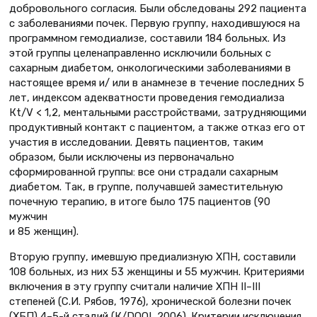
добровольного согласия. Были обследованы 292 пациента
с заболеваниями почек. Первую группу, находившуюся на
программном гемодиализе, составили 184 больных. Из
этой группы целенаправленно исключили больных с
сахарным диабетом, онкологическими заболеваниями в
настоящее время и/ или в анамнезе в течение последних 5
лет, индексом адекватности проведения гемодиализа
Кt/V < 1,2, ментальными расстройствами, затрудняющими
продуктивный контакт с пациентом, а также отказ его от
участия в исследовании. Девять пациентов, таким
образом, были исключены из первоначально
сформированной группы: все они страдали сахарным
диабетом. Так, в группе, получавшей заместительную
почечную терапию, в итоге было 175 пациентов (90
мужчин
и 85 женщин).
Вторую группу, имевшую предиализную ХПН, составили
108 больных, из них 53 женщины и 55 мужчин. Критериями
включения в эту группу считали наличие ХПН II–III
степеней (С.И. Рябов, 1976), хронической болезни почек
(ХБП) 4–5-й стадий (К/DOQI, 2006). Критерии исключения