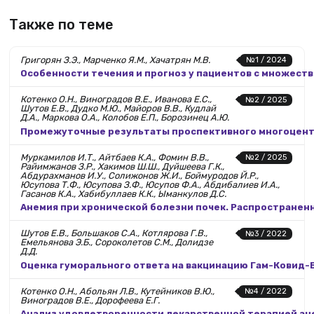
Также по теме
Григорян З.Э., Марченко Я.М., Хачатрян М.В.
№1 / 2024
Особенности течения и прогноз у пациентов с множест
Котенко О.Н., Виноградов В.Е., Иванова Е.С.,
№2 / 2025
Шутов Е.В., Дудко М.Ю., Майоров В.В., Кудлай
Д.А., Маркова О.А., Колобов Е.П., Борозинец А.Ю.
Промежуточные результаты проспективного многоцентр
Муркамилов И.Т., Айтбаев К.А., Фомин В.В.,
№2 / 2025
Райимжанов З.Р., Хакимов Ш.Ш., Дуйшеева Г.К.,
Абдурахманов И.У., Солижонов Ж.И., Боймуродов Й.Р.,
Юсупова Т.Ф., Юсупова З.Ф., Юсупов Ф.А., Абдибалиев И.А.,
Гасанов К.А., Хабибуллаев К.К., Ыманкулов Д.С.
Анемия при хронической болезни почек. Распространенн
Шутов Е.В., Большаков С.А., Котлярова Г.В.,
№3 / 2022
Емельянова Э.Б., Сороколетов С.М., Долидзе
Д.Д.
Оценка гуморального ответа на вакцинацию Гам-Ковид-В
Котенко О.Н., Абольян Л.В., Кутейников В.Ю.,
№4 / 2022
Виноградов В.Е., Дорофеева Е.Г.
Анализ удовлетворенности лекарственной терапией ане