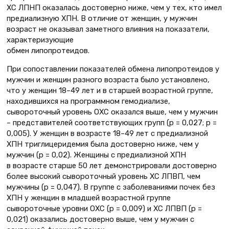
ХС ЛПНП оказалась достоверно ниже, чем у тех, кто имел
предиализную ХПН. В отличие от женщин, у мужчин
возраст не оказывал заметного влияния на показатели,
характеризующие
обмен липопротеидов.
При сопоставлении показателей обмена липопротеидов у
мужчин и женщин разного возраста было установлено,
что у женщин 18–49 лет и в старшей возрастной группе,
находившихся на программном гемодиализе,
сывороточный уровень ОХС оказался выше, чем у мужчин
– представителей соответствующих групп (р = 0,027; р =
0,005). У женщин в возрасте 18–49 лет с предиализной
ХПН триглицеридемия была достоверно ниже, чем у
мужчин (р = 0,02). Женщины с предиализной ХПН
в возрасте старше 50 лет демонстрировали достоверно
более высокий сывороточный уровень ХС ЛПВП, чем
мужчины (р = 0,047). В группе с заболеваниями почек без
ХПН у женщин в младшей возрастной группе
сывороточные уровни ОХС (р = 0,009) и ХС ЛПВП (р =
0,021) оказались достоверно выше, чем у мужчин с