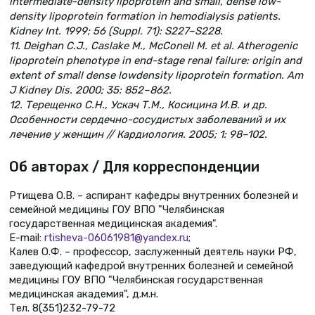
intermediate-density lipoprotein and small, dense low-
density lipoprotein formation in hemodialysis patients.
Kidney Int. 1999; 56 (Suppl. 71): S227–S228.
11. Deighan C.J., Caslake M., McConell M. et al. Atherogenic
lipoprotein phenotype in end-stage renal failure: origin and
extent of small dense lowdensity lipoprotein formation. Am
J Kidney Dis. 2000; 35: 852–862.
12. Терещенко С.Н., Ускач Т.М., Косицина И.В. и др.
Особенности сердечно-сосудистых заболеваний и их
лечение у женщин // Кардиология. 2005; 1: 98–102.
Об авторах / Для корреспонденции
Ртищева О.В. – аспирант кафедры внутренних болезней и
семейной медицины ГОУ ВПО "Челябинская
государственная медицинская академия".
E-mail:
rtisheva-06061981@yandex.ru
;
Калев О.Ф. – профессор, заслуженный деятель науки РФ,
заведующий кафедрой внутренних болезней и семейной
медицины ГОУ ВПО "Челябинская государственная
медицинская академия", д.м.н.
Тел. 8(351)232-79-72