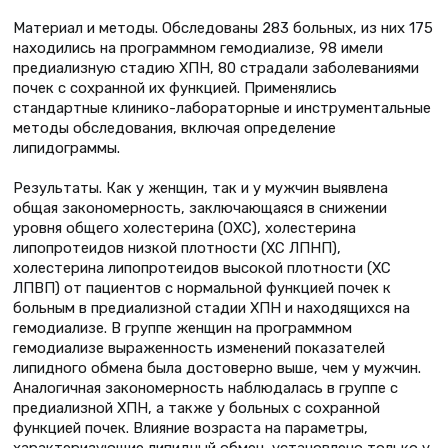
Материал и методы. Обследованы 283 больных, из них 175
находились на программном гемодиализе, 98 имели
предиализную стадию ХПН, 80 страдали заболеваниями
почек с сохранной их функцией. Применялись
стандартные клинико-лабораторные и инструментальные
методы обследования, включая определение
липидограммы.
Результаты. Как у женщин, так и у мужчин выявлена
общая закономерность, заключающаяся в снижении
уровня общего холестерина (ОХС), холестерина
липопротеидов низкой плотности (ХС ЛПНП),
холестерина липопротеидов высокой плотности (ХС
ЛПВП) от пациентов с нормальной функцией почек к
больным в предиализной стадии ХПН и находящихся на
гемодиализе. В группе женщин на программном
гемодиализе выраженность изменений показателей
липидного обмена была достоверно выше, чем у мужчин.
Аналогичная закономерность наблюдалась в группе с
предиализной ХПН, а также у больных с сохранной
функцией почек. Влияние возраста на параметры,
характеризующие липидный обмен, установлено только у