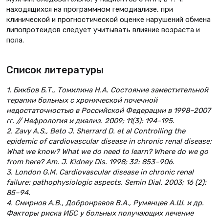
находящихся на программном гемодиализе, при
клинической и прогностической оценке нарушений обмена
липопротеидов следует учитывать влияние возраста и
пола.
Список литературы
1. Бикбов Б.Т., Томилина Н.А. Состояние заместительной
терапии больных с хронической почечной
недостаточностью в Российской Федерации в 1998–2007
гг. // Нефрология и диализ. 2009; 11(3): 194–195.
2. Zavy A.S., Beto J. Sherrard D. et al Controlling the
epidemic of cardiovascular disease in chronic renal disease:
What we know? What we do need to learn? Where do we go
from here? Am. J. Kidney Dis. 1998; 32: 853–906.
3. London G.M. Cardiovascular disease in chronic renal
failure: pathophysiologic aspects. Semin Dial. 2003; 16 (2):
85–94.
4. Смирнов А.В., Добронравов В.А., Румянцев А.Ш. и др.
Факторы риска ИБС у больных получающих лечение