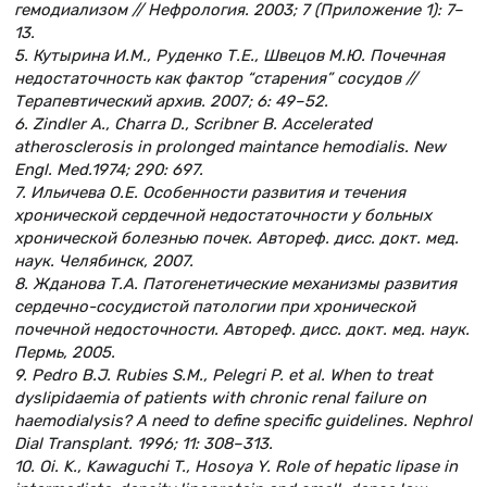
гемодиализом // Нефрология. 2003; 7 (Приложение 1): 7–
13.
5. Кутырина И.М., Руденко Т.Е., Швецов М.Ю. Почечная
недостаточность как фактор “старения” сосудов //
Терапевтический архив. 2007; 6: 49–52.
6. Zindler A., Charra D., Scribner B. Аccelerated
atherosclerosis in prolonged maintance hemodialis. New
Engl. Med.1974; 290: 697.
7. Ильичева О.Е. Особенности развития и течения
хронической сердечной недостаточности у больных
хронической болезнью почек. Автореф. дисc. докт. мед.
наук. Челябинск, 2007.
8. Жданова Т.А. Патогенетические механизмы развития
сердечно-сосудистой патологии при хронической
почечной недосточности. Автореф. дисc. докт. мед. наук.
Пермь, 2005.
9. Pedro B.J. Rubies S.M., Pelegri P. et al. When to treat
dyslipidaemia of patients with chronic renal failure on
haemodialysis? A need to define specific guidelines. Nephrol
Dial Transplant. 1996; 11: 308–313.
10. Oi. K., Kawaguchi T., Hosoya Y. Role of hepatic lipase in