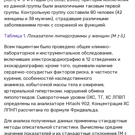
из данной группы были аналогичными таковым первой
группы. Контрольную группу составили 80 человек (42
женщины и 38 мужчин), страдавшие различными
заболеваниями почек с сохранной их функцией.
Таблица 1
.
Показатели липидограммы у женщин (М ± δ)
.
Всем пациентам было проведено общее клинико-
лабораторное и инструментальное обследование,
включившее электрокардиографию в 12 отведениях и
эхокардиографию; кроме того, оценивали наличие
сердечно-сосудистых факторов риска, в частности
курения, особенностей наследственного
анамнеза, избыточной массы тела и ожирения,
артериальной гипертензии, нарушений обмена
липопотеидов. Сывороточные уровни ОХС, ТГ, ХС ЛПВП
определены на анализаторе Hitachi 902. Концентрация ХС
ЛПНП рассчитана по формуле Фридвальда.
Для анализа полученных данных применены стандартные
методы описательной статистики. Вычислены средние
значения показателей и их стандартные отклонения (М ±