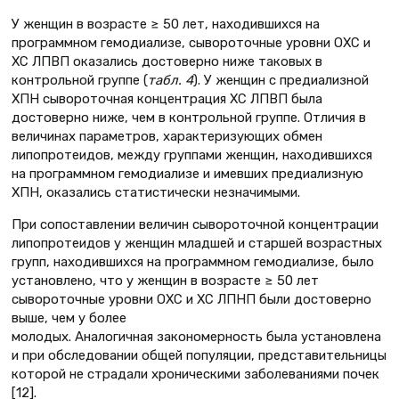
У женщин в возрасте ≥ 50 лет, находившихся на
программном гемодиализе, сывороточные уровни ОХС и
ХС ЛПВП оказались достоверно ниже таковых в
контрольной группе (
табл. 4
). У женщин с предиализной
ХПН сывороточная концентрация ХС ЛПВП была
достоверно ниже, чем в контрольной группе. Отличия в
величинах параметров, характеризующих обмен
липопротеидов, между группами женщин, находившихся
на программном гемодиализе и имевших предиализную
ХПН, оказались статистически незначимыми.
При сопоставлении величин сывороточной концентрации
липопротеидов у женщин младшей и старшей возрастных
групп, находившихся на программном гемодиализе, было
установлено, что у женщин в возрасте ≥ 50 лет
cывороточные уровни ОХС и ХС ЛПНП были достоверно
выше, чем у более
молодых. Аналогичная закономерность была установлена
и при обследовании общей популяции, представительницы
которой не страдали хроническими заболеваниями почек
[12].