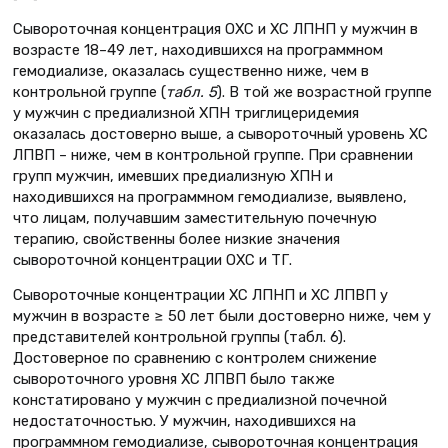
Сывороточная концентрация ОХС и ХС ЛПНП у мужчин в
возрасте 18–49 лет, находившихся на программном
гемодиализе, оказалась существенно ниже, чем в
контрольной группе (
табл. 5
). В той же возрастной группе
у мужчин с предиализной ХПН триглицеридемия
оказалась достоверно выше, а сывороточный уровень ХС
ЛПВП – ниже, чем в контрольной группе. При сравнении
групп мужчин, имевших предиализную ХПН и
находившихся на программном гемодиализе, выявлено,
что лицам, получавшим заместительную почечную
терапию, свойственны более низкие значения
сывороточной концентрации ОХС и ТГ.
Сывороточные концентрации ХС ЛПНП и ХС ЛПВП у
мужчин в возрасте ≥ 50 лет были достоверно ниже, чем у
представителей контрольной группы (табл. 6).
Достоверное по сравнению с контролем снижение
сывороточного уровня ХС ЛПВП было также
констатировано у мужчин с предиализной почечной
недостаточностью. У мужчин, находившихся на
программном гемодиализе, сывороточная концентрация