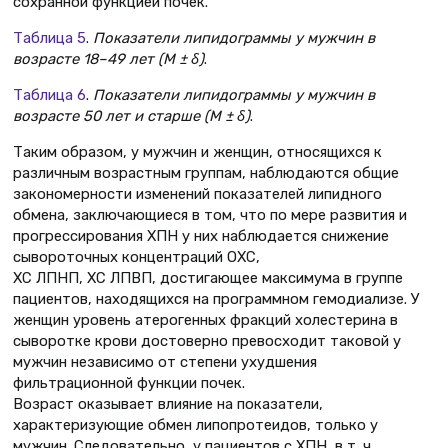
сохранной функцией почек.
Таблица 5
.
Показатели липидограммы у мужчин в
возрасте 18–49 лет (М ± δ)
.
Таблица 6
.
Показатели липидограммы у мужчин в
возрасте 50 лет и старше (М ± δ)
.
Таким образом, у мужчин и женщин, относящихся к
различным возрастным группам, наблюдаются общие
закономерности изменений показателей липидного
обмена, заключающиеся в том, что по мере развития и
прогрессирования ХПН у них наблюдается снижение
сывороточных концентраций ОХС,
ХС ЛПНП, ХС ЛПВП, достигающее максимума в группе
пациентов, находящихся на программном гемодиализе. У
женщин уровень атерогенных фракций холестерина в
сыворотке крови достоверно превосходит таковой у
мужчин независимо от степени ухудшения
фильтрационной функции почек.
Возраст оказывает влияние на показатели,
характеризующие обмен липопротеидов, только у
мужчин. Следовательно, у пациентов с ХПН, в т. ч.