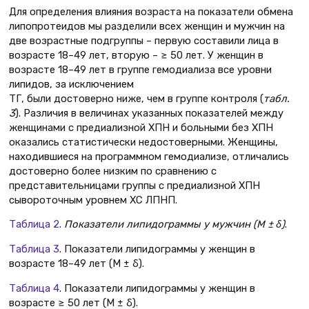
Для определения влияния возраста на показатели обмена
липопротеидов мы разделили всех женщин и мужчин на
две возрастные подгруппы – первую составили лица в
возрасте 18–49 лет, вторую – ≥ 50 лет. У женщин в
возрасте 18–49 лет в группе гемодиализа все уровни
липидов, за исключением
ТГ, были достоверно ниже, чем в группе контроля (
табл.
3
). Различия в величинах указанных показателей между
женщинами с предиализной ХПН и больными без ХПН
оказались статистически недостоверными. Женщины,
находившиеся на программном гемодиализе, отличались
достоверно более низким по сравнению с
представительницами группы с предиализной ХПН
сывороточным уровнем ХС ЛПНП.
Таблица 2
.
Показатели липидограммы у мужчин (М ± δ)
.
Таблица 3
. Показатели липидограммы у женщин в
возрасте 18–49 лет (М ± δ).
Таблица 4
. Показатели липидограммы у женщин в
возрасте ≥ 50 лет (М ± δ).