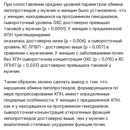
При сопоставлении средних уровней параметров обмена
липопротеидов у мужчин и женщин было установлено, что
у женщин, находившихся на программном гемодиализе,
сывороточный уровень ОХС достоверно превышал
таковой у мужчин (р = 0,0001). У женщин с предиализной
ХПН триглицеридемия
оказалась достоверно ниже (р = 0,006), а сывороточный
уровень ХС ЛПВП – достоверно выше (р = 0,007) в
сравнении с мужчинами. У женщин с заболеваниями почек
без ХПН сывороточная концентрация ОХС (р = 0,015) и ХС
ЛПНП (р = 0,033) достоверно превышала таковой у
мужчин.
Таким образом, можно сделать вывод о том, что
нарушения обмена липопротеидов, формирующихся по
мере прогрессирования ХПН, имеют определенные
гендерные особенности. У женщин с предиализной ХПН,
как и у находящихся на программном гемодиализе,
сывороточная концентрация атерогенных фракций
липопротеидов достоверно выше, чем у мужчин с
аналогичной степенью ухудшения функции почек.