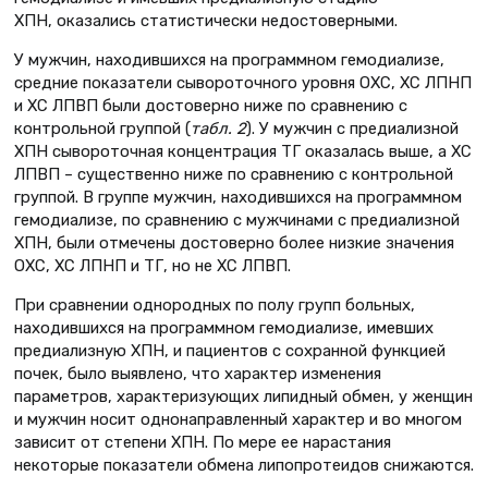
ХПН, оказались статистически недостоверными.
У мужчин, находившихся на программном гемодиализе,
средние показатели сывороточного уровня ОХС, ХС ЛПНП
и ХС ЛПВП были достоверно ниже по сравнению с
контрольной группой (
табл. 2
). У мужчин с предиализной
ХПН сывороточная концентрация ТГ оказалась выше, а ХС
ЛПВП – существенно ниже по сравнению с контрольной
группой. В группе мужчин, находившихся на программном
гемодиализе, по сравнению с мужчинами с предиализной
ХПН, были отмечены достоверно более низкие значения
ОХС, ХС ЛПНП и ТГ, но не ХС ЛПВП.
При сравнении однородных по полу групп больных,
находившихся на программном гемодиализе, имевших
предиализную ХПН, и пациентов с сохранной функцией
почек, было выявлено, что характер изменения
параметров, характеризующих липидный обмен, у женщин
и мужчин носит однонаправленный характер и во многом
зависит от степени ХПН. По мере ее нарастания
некоторые показатели обмена липопротеидов снижаются.