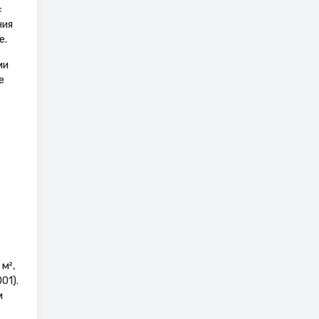
=
ния
е.
ми
е
м²,
01).
м