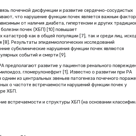
вязь почечной дисфункции и развитие сердечно-сосудистых
ывают, что нарушение функции почек является важным факто
ависимым от наличия диабета, гипертензии и других традицио
 болезни почек (ХБП) [10] повышает
катастроф как в общей популяции [7], так и среди лиц, исхо
 [8]. Результаты эпидемиологических исследований
нние субклинические нарушения функции почек являются
лярных событий и смерти [9].
 РА предполагают развитие у пациентов ренального поврежде
илоидоз, гломерулонефрит [1]. Известно о развитии при РА
я одним из центральных звеньев патогенеза почечного пораже
нных о частоте встречаемости нарушений функции почек у
уре ХБП.
ние встречаемости и структуры ХБП (на основании классифик