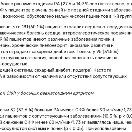
более ранними стадиями РА (27,6 и 14,9 % соответственно, р 
Ф у пациентов с очень ранней и с поздней стадиями заболева
о, возможно, обусловлено малым числом пациентов в 1-й групп
лено, что 181 (60,1 %) пациент страдает сердечно-сосудисты
 ишемическая болезнь сердца, атеросклеротическое поражени
,9 %) пациентов имеют различные заболевания почек и
знь, хронический пиелонефрит, аномалии развития и
ентов страдают сахарным диабетом. Только у 95 (31,5 %)
утствующая патология, способная оказывать влияние на
о-сосудистые
дящей системы, сахарный диабет, подагра). Частота
 в зависимости от наличия или отсутствия сопутствующих
ной СКФ у больных ревматоидным артритом
гии 32 (33,6 %) больных РА имеют СКФ более 90 мл/мин/1,73 
и пациентов с сопутствующими заболеваниями (10,3 %, p < 0,0
 снижение СКФ менее 60 мл/мин/1,73 м² выявлялось чаще, че
сосудистой системы и почек (p < 0,05). При использовании