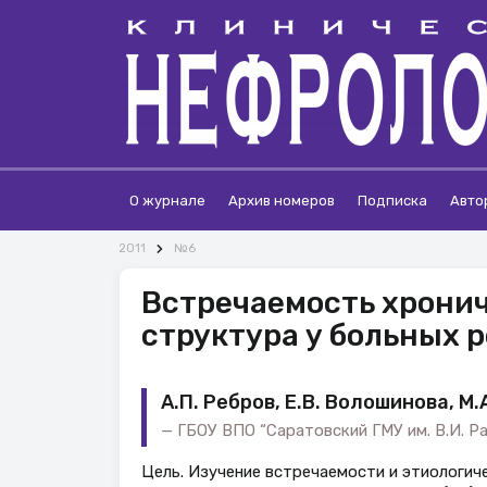
О журнале
Архив номеров
Подписка
Авто
2011
№6
Встречаемость хронич
структура у больных
А.П. Ребров, Е.В. Волошинова, М.
ГБОУ ВПО “Саратовский ГМУ им. В.И. Р
Цель. Изучение встречаемости и этиологич