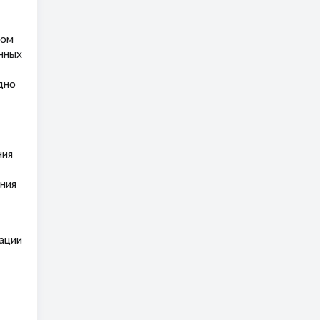
ром
нных
дно
ния
ния
ации