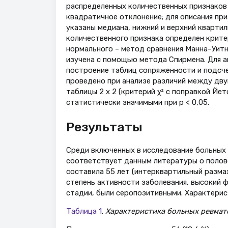
распределенных количественных признаков 
квадратичное отклонение; для описания пр
указаны медиана, нижний и верхний квартил
количественного признака определен крите
нормального – метод сравнения Манна–Уитн
изучена с помощью метода Спирмена. Для а
построение таблиц сопряженности и подсче
проведено при анализе различий между дву
таблицы 2 х 2 (критерий χ² с поправкой Йет
статистически значимыми при p < 0,05.
Результаты
Среди включенных в исследование больных п
соответствует данным литературы о полово
составила 55 лет (интерквартильный разма
степень активности заболевания, высокий 
стадии, были серопозитивными. Характерис
Таблица 1
.
Характеристика больных ревма