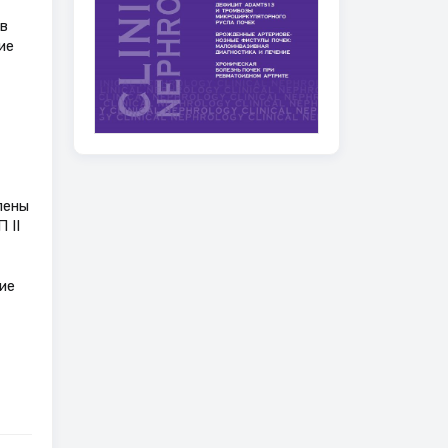
в
ие
лены
 II
ие