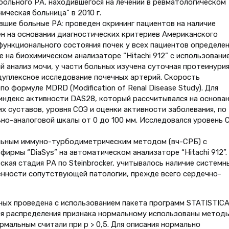
больного РА, находившегося на лечении в ревматологическом
ическая больница” в 2010 г.
вшие больные РА: проведен скрининг пациентов на наличие
ен на основании диагностических критериев Американского
функционального состояния почек у всех пациентов определе
 на биохимическом анализаторе “Hitachi 912” с использовани
й анализ мочи, у части больных изучена суточная протеинурия
дуплексное исследование почечных артерий. Скорость
о формуле MDRD (Modification of Renal Disease Study). Для
индекс активности DAS28, который рассчитывался на основан
х суставов, уровня СОЭ и оценки активности заболевания, по
но-аналоговой шкалы от 0 до 100 мм. Исследовался уровень 
льным иммуно-турбодиметрическим методом (вч-СРБ) с
ирмы “DiaSys” на автоматическом анализаторе “Hitachi 912”.
ская стадия РА по Steinbrocker, учитывалось наличие системн
енности сопутствующей патологии, прежде всего сердечно-
ых проведена с использованием пакета программ STATISTICA 
вия распределения признака нормальному использованы метод
мальным считали при р > 0,5. Для описания нормально