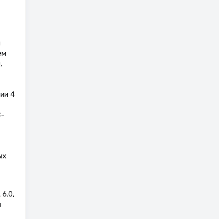
н
ем
,
ии 4
С-
ых
6.0,
ы