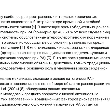
лу наиболее распространенных и тяжелых хронических
нство пациентов к быстрой потере временной и стойкой
ельности жизни [1]. В настоящее время убедительно доказан
тальности при РА (примерно до 40–50 % от всех случаев сме
й системы, обусловленные атеросклеротическим поражением
 что сердечно-сосудистые осложнения развиваются среди
й популяции [2]. В многочисленных исследованиях подчеркивае
(артериальная гипертензия, дислипопротеидемия, курение и
ражения сосудов при РА) [3]. В то же время увеличение част
ольных невозможно объяснить действием только традиционн
следователей, основную роль в увеличении риска сердечно-
льные механизмы, лежащие в основе патогенеза РА и
ческого воспаления не в полной мере объясняе раннее развити
t al. (2004) [5] обнаружили ранние проявления
в молодого и среднего возраста с низкой активностью
тых заболеваний и традиционных факторов риска развития С
ардиоваскулярных осложнений у пациентов РА остается