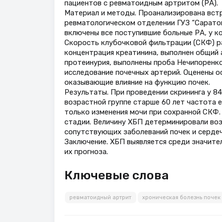
пациентов с ревматоидным артритом (РА).
Материал и методы. Проанализирована встр
ревматологическом отделении ГУЗ “Саратовс
включены все поступившие больные РА, у ко
Скорость клубочковой фильтрации (СКФ) р
концентрация креатинина, выполнен общий а
протеинурия, выполнены проба Нечипоренко
исследование почечных артерий. Оценены о
оказывающие влияние на функцию почек.
Результаты. При проведении скрининга у 84
возрастной группе старше 60 лет частота е
только изменения мочи при сохранной СКФ. 
стадии. Величину ХБП детерминировали возр
сопутствующих заболеваний почек и серде
Заключение. ХБП выявляется среди значите
их прогноза.
Ключевые слова
ревматоидный артрит
хроническая болезнь почек