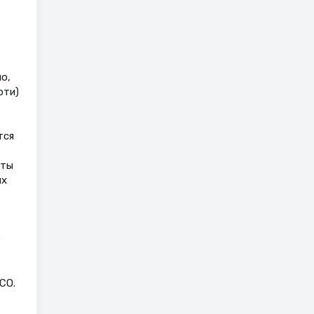
о,
рти)
тся
оты
ых
е
СО.