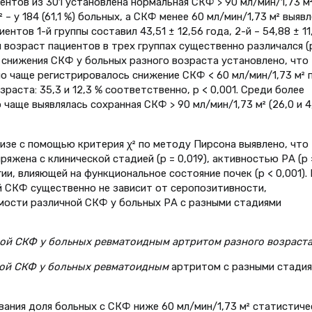
иентов из 301 установлена нормальная СКФ > 90 мл/мин/1,73 м²
– у 184 (61,1 %) больных, а СКФ менее 60 мл/мин/1,73 м² выяв
ентов 1-й группы составил 43,51 ± 12,56 года, 2-й – 54,88 ± 11
ий возраст пациентов в трех группах существенно различался (
 снижения СКФ у больных разного возраста установлено, что
о чаще регистрировалось снижение СКФ < 60 мл/мин/1,73 м² 
аста: 35,3 и 12,3 % соответственно, р < 0,001. Среди более
чаще выявлялась сохранная СКФ > 90 мл/мин/1,73 м² (26,0 и 4
изе с помощью критерия χ² по методу Пирсона выявлено, что
жена с клинической стадией (р = 0,019), активностью РА (р 
и, влияющей на функциональное состояние почек (p < 0,001). 
й СКФ существенно не зависит от серопозитивности,
мости различной СКФ у больных РА с разными стадиями
ной СКФ у больных ревматоидным артритом разного возраста
ной СКФ у больных ревматоидным
артритом с разными стади
вания доля больных с СКФ ниже 60 мл/мин/1,73 м² статистиче