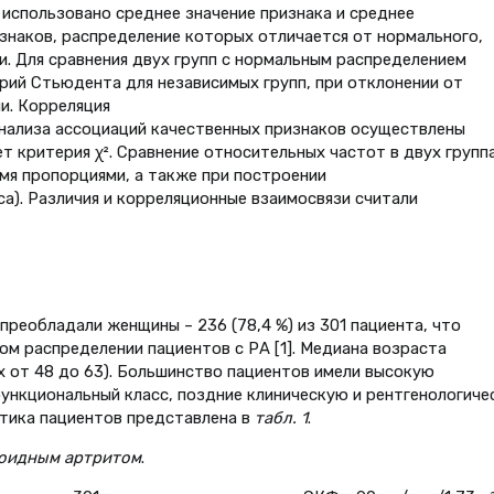
использовано среднее значение признака и среднее
изнаков, распределение которых отличается от нормального,
и. Для сравнения двух групп с нормальным распределением
рий Стьюдента для независимых групп, при отклонении от
и. Корреляция
нализа ассоциаций качественных признаков осуществлены
т критерия χ². Сравнение относительных частот в двух групп
мя пропорциями, а также при построении
са). Различия и корреляционные взаимосвязи считали
реобладали женщины – 236 (78,4 %) из 301 пациента, что
м распределении пациентов с РА [1]. Медиана возраста
х от 48 до 63). Большинство пациентов имели высокую
функциональный класс, поздние клиническую и рентгенологич
тика пациентов представлена в
табл. 1
.
тоидным артритом
.