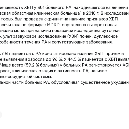
ечаемость ХБП у 301 больного РА, находившегося на лечении 
кая областная клиническая больница” в 2010 г. В исследован
торых был проведен скрининг на наличие признаков ХБП.
ассчитана по формуле MDRD, определена сывороточная
нализ мочи, при наличии показаний исследована суточная
, ультразвуковое исследование (УЗИ) почек, дуплексное
собенности течения РА и сопутствующие заболевания,
,7 % пациентов c РА констатировано наличие ХБП, причем в
е выявления возросла до 96 %. У 44,5 % пациентов с ХБП выяв
Чаще всего (59,2 % больных) у больных РА регистрируется ХБП
аст, клиническая стадия и активность РА, наличие
чно-сосудистой системы.
льной части больных РА, обусловливая существенное ухудшен