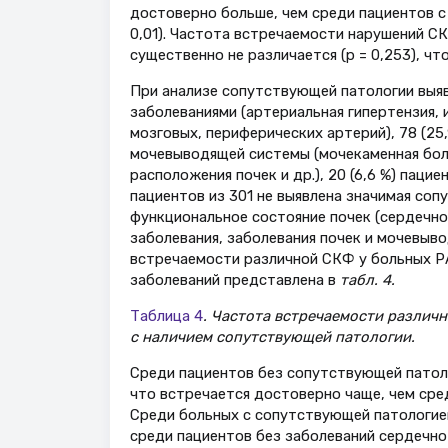
достоверно больше, чем среди пациентов с 
0,01). Частота встречаемости нарушений СК
существенно не различается (р = 0,253), чт
При анализе сопутствующей патологии выяв
заболеваниями (артериальная гипертензия,
мозговых, периферических артерий), 78 (25
мочевыводящей системы (мочекаменная боле
расположения почек и др.), 20 (6,6 %) паци
пациентов из 301 не выявлена значимая соп
функциональное состояние почек (сердечн
заболевания, заболевания почек и мочевыво
встречаемости различной СКФ у больных РА
заболеваний представлена в
табл. 4.
Таблица 4
. Частота встречаемости различ
с наличием сопутствующей патологии.
Среди пациентов без сопутствующей патоло
что встречается достоверно чаще, чем сред
Среди больных с сопутствующей патологией
среди пациентов без заболеваний сердечно-