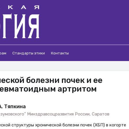
рам
Стандарты этики
Контакты
еской болезни почек и ее
 ревматоидным артритом
А. Тяпкина
азумовского” Минздравсоцразвития России, Саратов
еской структуры хронической болезни почек (ХБП) в когорте