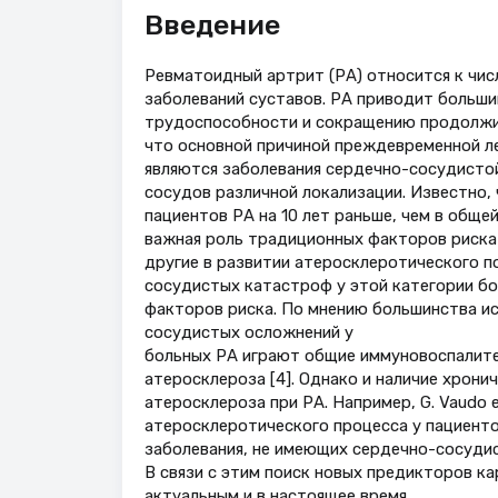
Введение
Ревматоидный артрит (РА) относится к чис
заболеваний суставов. РА приводит больши
трудоспособности и сокращению продолжит
что основной причиной преждевременной ле
являются заболевания сердечно-сосудисто
сосудов различной локализации. Известно,
пациентов РА на 10 лет раньше, чем в обще
важная роль традиционных факторов риска 
другие в развитии атеросклеротического по
сосудистых катастроф у этой категории б
факторов риска. По мнению большинства ис
сосудистых осложнений у
больных РА играют общие иммуновоспалите
атеросклероза [4]. Однако и наличие хрони
атеросклероза при РА. Например, G. Vaudo e
атеросклеротического процесса у пациенто
заболевания, не имеющих сердечно-сосудис
В связи с этим поиск новых предикторов к
актуальным и в настоящее время.