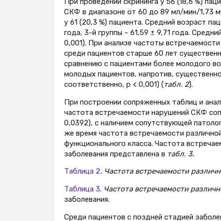
При проведении скрининга у 56 (18,6 %) пац
СКФ в диапазоне от 60 до 89 мл/мин/1,73 м² 
у 61 (20,3 %) пациента. Средний возраст паци
года, 3-й группы – 61,59 ± 9,71 года. Средн
0,001). При анализе частоты встречаемости
среди пациентов старше 60 лет существенн
сравнению с пациентами более молодого возр
молодых пациентов, напротив, существенно 
соответственно, р < 0,001) (
табл. 2
).
При построении сопряженных таблиц и анал
частота встречаемости нарушений СКФ сопря
0,0392), с наличием сопутствующей патологи
же время частота встречаемости различно
функционального класса. Частота встречае
заболевания представлена в
табл. 3.
Таблица 2
. Частота встречаемости различ
Таблица 3
.
Частота встречаемости различ
заболевания.
Среди пациентов с поздней стадией заболе