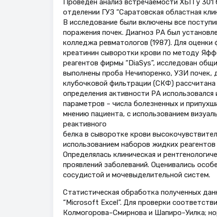
Проведен анализ встречаемости ХБП у 301 
отделении ГУЗ “Саратовская областная клин
В исследование были включены все поступи
поражения почек. Диагноз РА был установл
колледжа ревматологов (1987). Для оценки 
креатинин сыворотки крови по методу Яффе
реагентов фирмы “DiaSys”, исследован общи
выполнены проба Нечипоренко, УЗИ почек, 
клубочковой фильтрации (СКФ) рассчитана п
определения активности РА использовался 
параметров – числа болезненных и припухши
мнению пациента, с использованием визуаль
реактивного
белка в сыворотке крови высокочувствите
использованием наборов жидких реагентов ф
Определялась клиническая и рентгенологиче
проявлений заболеваний. Оценивались особ
сосудистой и мочевыделительной систем.
Статистическая обработка полученных данн
“Microsoft Excel”. Для проверки соответст
Колмогорова–Смирнова и Шапиро–Уилка; нор