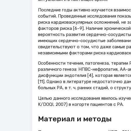
Последние годы активно изучается взаимос
событий. Проведенные исследования показ
риска кардиоваскулярных осложнений, не з
факторов риска [6–9]. Наличие хронической
вероятность развития сердечно-сосудистых 
имеющих сердечно-сосудистые заболевания
свидетельствуют о том, что даже самые ра
независимыми факторами риска кардиоваску
Особенности течения, патогенеза, терапии
различного генеза: НПВС-нефропатия, АА-ам
дисфункции эндотелия [4], которая являетс
[11]. Однако в литературе недостаточно да
больных РА, в т. ч. ранних стадий, о структ
Целью данного исследования явилось изуче
K/DOQI, 2007) в когорте пациентов с РА.
Материал и методы