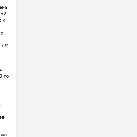
,
лена
,62
p <
по
,7 %
=
В то
.
ями
ски